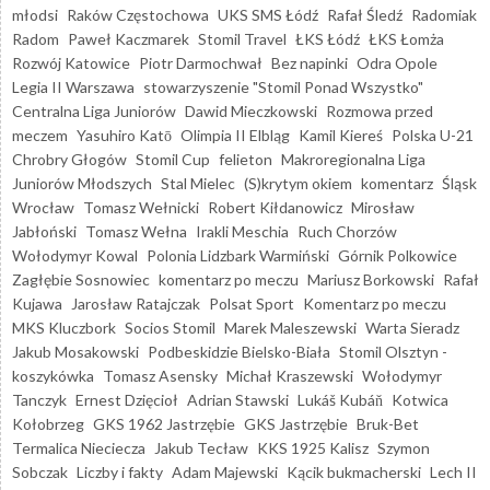
młodsi
Raków Częstochowa
UKS SMS Łódź
Rafał Śledź
Radomiak
Radom
Paweł Kaczmarek
Stomil Travel
ŁKS Łódź
ŁKS Łomża
Rozwój Katowice
Piotr Darmochwał
Bez napinki
Odra Opole
Legia II Warszawa
stowarzyszenie "Stomil Ponad Wszystko"
Centralna Liga Juniorów
Dawid Mieczkowski
Rozmowa przed
meczem
Yasuhiro Katō
Olimpia II Elbląg
Kamil Kiereś
Polska U-21
Chrobry Głogów
Stomil Cup
felieton
Makroregionalna Liga
Juniorów Młodszych
Stal Mielec
(S)krytym okiem
komentarz
Śląsk
Wrocław
Tomasz Wełnicki
Robert Kiłdanowicz
Mirosław
Jabłoński
Tomasz Wełna
Irakli Meschia
Ruch Chorzów
Wołodymyr Kowal
Polonia Lidzbark Warmiński
Górnik Polkowice
Zagłębie Sosnowiec
komentarz po meczu
Mariusz Borkowski
Rafał
Kujawa
Jarosław Ratajczak
Polsat Sport
Komentarz po meczu
MKS Kluczbork
Socios Stomil
Marek Maleszewski
Warta Sieradz
Jakub Mosakowski
Podbeskidzie Bielsko-Biała
Stomil Olsztyn -
koszykówka
Tomasz Asensky
Michał Kraszewski
Wołodymyr
Tanczyk
Ernest Dzięcioł
Adrian Stawski
Lukáš Kubáň
Kotwica
Kołobrzeg
GKS 1962 Jastrzębie
GKS Jastrzębie
Bruk-Bet
Termalica Nieciecza
Jakub Tecław
KKS 1925 Kalisz
Szymon
Sobczak
Liczby i fakty
Adam Majewski
Kącik bukmacherski
Lech II