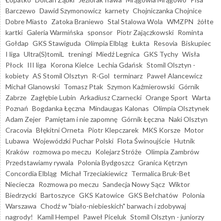
Barczewo
Dawid Szymonowicz
karnety
Chojniczanka Chojnice
Dobre Miasto
Zatoka Braniewo
Stal Stalowa Wola
WMZPN
żółte
kartki
Galeria Warmińska
sponsor
Piotr Zajączkowski
Rominta
Gołdap
GKS Stawiguda
Olimpia Elbląg
Łukta
Resovia
Biskupiec
I liga
Ultra(S)tomiL
treningi
Miedź Legnica
GKS Tychy
Wisła
Płock
III liga
Korona Kielce
Lechia Gdańsk
Stomil Olsztyn -
kobiety
AS Stomil Olsztyn
R-Gol
terminarz
Paweł Alancewicz
Michał Glanowski
Tomasz Ptak
Szymon Kaźmierowski
Górnik
Zabrze
Zagłębie Lubin
Arkadiusz Czarnecki
Orange Sport
Warta
Poznań
Bogdanka Łęczna
Mindaugas Kalonas
Olimpia Olsztynek
Adam Zejer
Pamiętam i nie zapomnę
Górnik Łęczna
Naki Olsztyn
Cracovia
Błękitni Orneta
Piotr Klepczarek
MKS Korsze
Motor
Lubawa
Wojewódzki Puchar Polski
Flota Świnoujście
Hutnik
Kraków
rozmowa po meczu
Kolejarz Stróże
Olimpia Zambrów
Przedstawiamy rywala
Polonia Bydgoszcz
Granica Kętrzyn
Concordia Elbląg
Michał Trzeciakiewicz
Termalica Bruk-Bet
Nieciecza
Rozmowa po meczu
Sandecja Nowy Sącz
Wiktor
Biedrzycki
Bartoszyce
GKS Katowice
GKS Bełchatów
Polonia
Warszawa
Chodź w "biało-niebieskich" barwach i zdobywaj
nagrody!
Kamil Hempel
Paweł Piceluk
Stomil Olsztyn - juniorzy