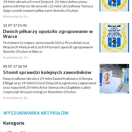
19-letni obrońca Ernest Dzięcioł, 23-letni defensywny
pomocnik Marcin Stromecki i 22-letni skrzydłowy Tomasz
Zając zostali nowymi piłkarzami Stomilu Olsztyn.
Komentarzy: 8 »
12.07.17 21:41
Dwóch piłkarzy opuściło zgrupowanie w
Warce
Testowani Grzegorz Janiszewski (Znicz Pruszków) oraz
Wojciech Mielcarek (Lech II Poznań) opuścili zgrupowanie
Stomilu Olsztyn w Warce.
Komentarzy: 0 »
03.07.17 16:14
Stomil sprawdzi kolejnych zawodników
Dwaj środkowi obrońcy 29-letni Dawid Kubowicz (Olimpia
Elbląg) oraz 19-letni Ernest Dzięcioł (Legionovia Legionowo)
oraz napastnik 20-letni Artur Siemaszko (Zagłębie Lubin)
rozpoczęli dzisiaj treningi ze Stomilem Olsztyn.
Komentarzy: 8 »
WYSZUKIWARKA ARTYKUŁÓW
Kategorie