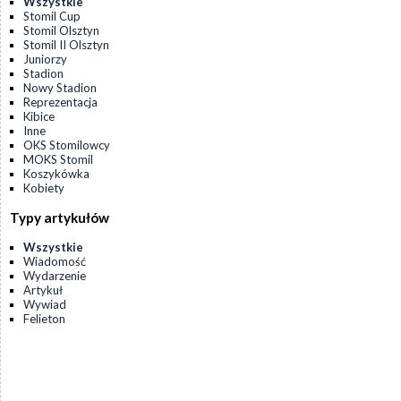
Wszystkie
Stomil Cup
Stomil Olsztyn
Stomil II Olsztyn
Juniorzy
Stadion
Nowy Stadion
Reprezentacja
Kibice
Inne
OKS Stomilowcy
MOKS Stomil
Koszykówka
Kobiety
Typy artykułów
Wszystkie
Wiadomość
Wydarzenie
Artykuł
Wywiad
Felieton