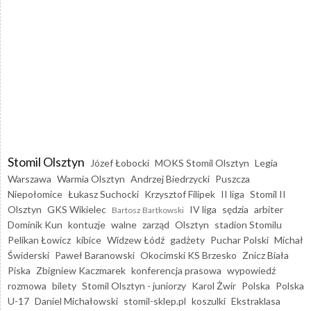
Stomil Olsztyn
Józef Łobocki
MOKS Stomil Olsztyn
Legia
Warszawa
Warmia Olsztyn
Andrzej Biedrzycki
Puszcza
Niepołomice
Łukasz Suchocki
Krzysztof Filipek
II liga
Stomil II
Olsztyn
GKS Wikielec
IV liga
sędzia
arbiter
Bartosz Bartkowski
Dominik Kun
kontuzje
walne
zarząd
Olsztyn
stadion Stomilu
Pelikan Łowicz
kibice
Widzew Łódź
gadżety
Puchar Polski
Michał
Świderski
Paweł Baranowski
Okocimski KS Brzesko
Znicz Biała
Piska
Zbigniew Kaczmarek
konferencja prasowa
wypowiedź
rozmowa
bilety
Stomil Olsztyn - juniorzy
Karol Żwir
Polska
Polska
U-17
Daniel Michałowski
stomil-sklep.pl
koszulki
Ekstraklasa