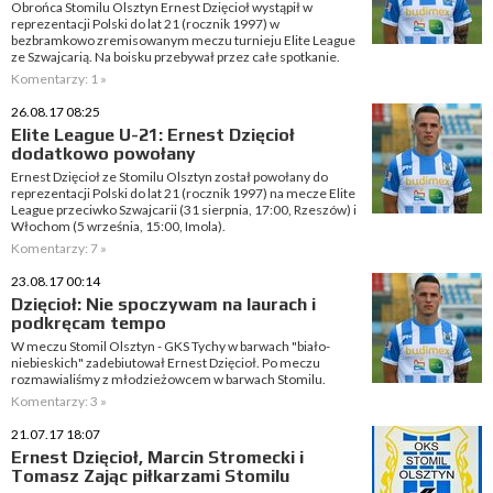
Obrońca Stomilu Olsztyn Ernest Dzięcioł wystąpił w
reprezentacji Polski do lat 21 (rocznik 1997) w
bezbramkowo zremisowanym meczu turnieju Elite League
ze Szwajcarią. Na boisku przebywał przez całe spotkanie.
Komentarzy: 1 »
26.08.17 08:25
Elite League U-21: Ernest Dzięcioł
dodatkowo powołany
Ernest Dzięcioł ze Stomilu Olsztyn został powołany do
reprezentacji Polski do lat 21 (rocznik 1997) na mecze Elite
League przeciwko Szwajcarii (31 sierpnia, 17:00, Rzeszów) i
Włochom (5 września, 15:00, Imola).
Komentarzy: 7 »
23.08.17 00:14
Dzięcioł: Nie spoczywam na laurach i
podkręcam tempo
W meczu Stomil Olsztyn - GKS Tychy w barwach "biało-
niebieskich" zadebiutował Ernest Dzięcioł. Po meczu
rozmawialiśmy z młodzieżowcem w barwach Stomilu.
Komentarzy: 3 »
21.07.17 18:07
Ernest Dzięcioł, Marcin Stromecki i
Tomasz Zając piłkarzami Stomilu