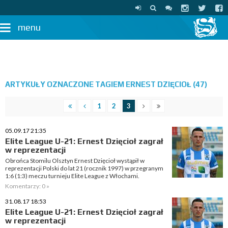
menu
ARTYKUŁY OZNACZONE TAGIEM ERNEST DZIĘCIOŁ (47)
1
2
3
05.09.17 21:35
Elite League U-21: Ernest Dzięcioł zagrał
w reprezentacji
Obrońca Stomilu Olsztyn Ernest Dzięcioł wystąpił w
reprezentacji Polski do lat 21 (rocznik 1997) w przegranym
1:6 (1:3) meczu turnieju Elite League z Włochami.
Komentarzy: 0 »
31.08.17 18:53
Elite League U-21: Ernest Dzięcioł zagrał
w reprezentacji