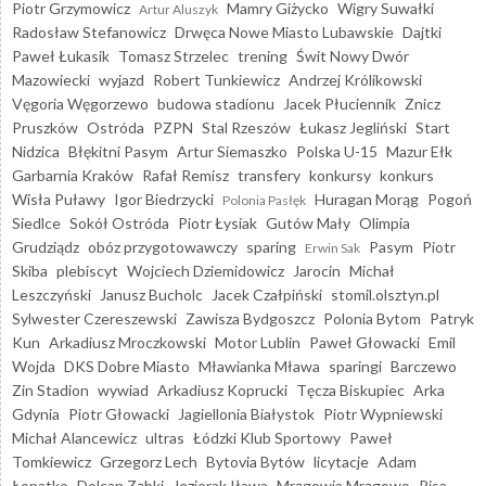
Piotr Grzymowicz
Mamry Giżycko
Wigry Suwałki
Artur Aluszyk
Radosław Stefanowicz
Drwęca Nowe Miasto Lubawskie
Dajtki
Paweł Łukasik
Tomasz Strzelec
trening
Świt Nowy Dwór
Mazowiecki
wyjazd
Robert Tunkiewicz
Andrzej Królikowski
Vęgoria Węgorzewo
budowa stadionu
Jacek Płuciennik
Znicz
Pruszków
Ostróda
PZPN
Stal Rzeszów
Łukasz Jegliński
Start
Nidzica
Błękitni Pasym
Artur Siemaszko
Polska U-15
Mazur Ełk
Garbarnia Kraków
Rafał Remisz
transfery
konkursy
konkurs
Wisła Puławy
Igor Biedrzycki
Huragan Morąg
Pogoń
Polonia Pasłęk
Siedlce
Sokół Ostróda
Piotr Łysiak
Gutów Mały
Olimpia
Grudziądz
obóz przygotowawczy
sparing
Pasym
Piotr
Erwin Sak
Skiba
plebiscyt
Wojciech Dziemidowicz
Jarocin
Michał
Leszczyński
Janusz Bucholc
Jacek Czałpiński
stomil.olsztyn.pl
Sylwester Czereszewski
Zawisza Bydgoszcz
Polonia Bytom
Patryk
Kun
Arkadiusz Mroczkowski
Motor Lublin
Paweł Głowacki
Emil
Wojda
DKS Dobre Miasto
Mławianka Mława
sparingi
Barczewo
Zin Stadion
wywiad
Arkadiusz Koprucki
Tęcza Biskupiec
Arka
Gdynia
Piotr Głowacki
Jagiellonia Białystok
Piotr Wypniewski
Michał Alancewicz
ultras
Łódzki Klub Sportowy
Paweł
Tomkiewicz
Grzegorz Lech
Bytovia Bytów
licytacje
Adam
Łopatko
Dolcan Ząbki
Jeziorak Iława
Mrągowia Mrągowo
Pisa