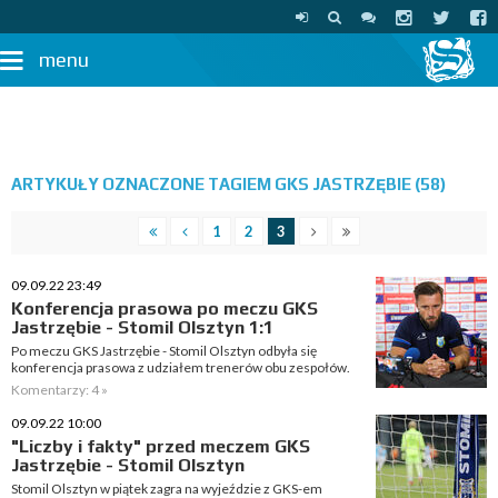
menu
ARTYKUŁY OZNACZONE TAGIEM GKS JASTRZĘBIE (58)
1
2
3
09.09.22 23:49
Konferencja prasowa po meczu GKS
Jastrzębie - Stomil Olsztyn 1:1
Po meczu GKS Jastrzębie - Stomil Olsztyn odbyła się
konferencja prasowa z udziałem trenerów obu zespołów.
Komentarzy: 4 »
09.09.22 10:00
"Liczby i fakty" przed meczem GKS
Jastrzębie - Stomil Olsztyn
Stomil Olsztyn w piątek zagra na wyjeździe z GKS-em