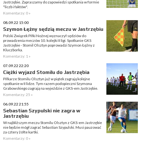
Jastrzębie. Zapraszamy do zapowiedzi spotkania w formie
"liczb i faktów".
Komentarzy: 0 »
08.09.22 15:00
Szymon Łężny sędzią meczu w Jastrzębiu
Polski Związek Piłki Nożnej wyznaczył sędziów do
prowadzenia meczów 10. kolejki II ligi. Spotkanie GKS
Jastrzębie - Stomil Olsztyn poprowadzi Szymon Łężny z
Kluczborka.
Komentarzy: 1 »
07.09.22 22:20
Ciężki wyjazd Stomilu do Jastrzębia
Piłkarze Stomilu Olsztyn już w piątek zagrają kolejne
spotkanie w II lidze. Tym razem podopieczni Szymona
Grabowskiego zagrają na wyjeździe z GKS-em Jastrzębie.
Komentarzy: 25 »
06.09.22 21:55
Sebastian Szypulski nie zagra w
Jastrzębiu
W najbliższym meczu Stomilu Olsztyn z GKS-em Jastrzębie
nie będzie mógł zagrać Sebastian Szypulski. Musi pauzować
za cztery żółte kartki.
Komentarzy: 0 »