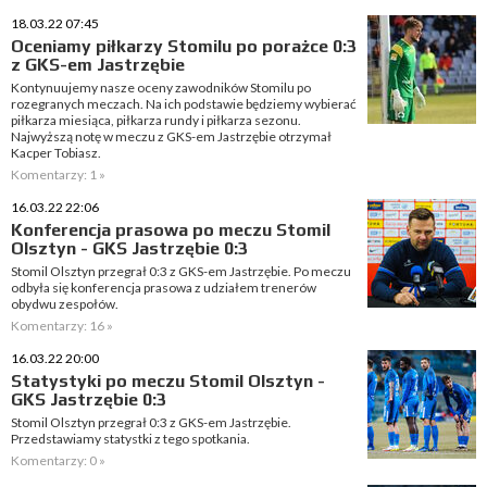
18.03.22 07:45
Oceniamy piłkarzy Stomilu po porażce 0:3
z GKS-em Jastrzębie
Kontynuujemy nasze oceny zawodników Stomilu po
rozegranych meczach. Na ich podstawie będziemy wybierać
piłkarza miesiąca, piłkarza rundy i piłkarza sezonu.
Najwyższą notę w meczu z GKS-em Jastrzębie otrzymał
Kacper Tobiasz.
Komentarzy: 1 »
16.03.22 22:06
Konferencja prasowa po meczu Stomil
Olsztyn - GKS Jastrzębie 0:3
Stomil Olsztyn przegrał 0:3 z GKS-em Jastrzębie. Po meczu
odbyła się konferencja prasowa z udziałem trenerów
obydwu zespołów.
Komentarzy: 16 »
16.03.22 20:00
Statystyki po meczu Stomil Olsztyn -
GKS Jastrzębie 0:3
Stomil Olsztyn przegrał 0:3 z GKS-em Jastrzębie.
Przedstawiamy statystki z tego spotkania.
Komentarzy: 0 »