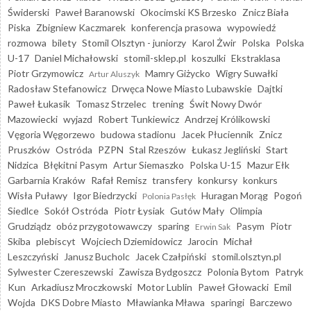
Świderski
Paweł Baranowski
Okocimski KS Brzesko
Znicz Biała
Piska
Zbigniew Kaczmarek
konferencja prasowa
wypowiedź
rozmowa
bilety
Stomil Olsztyn - juniorzy
Karol Żwir
Polska
Polska
U-17
Daniel Michałowski
stomil-sklep.pl
koszulki
Ekstraklasa
Piotr Grzymowicz
Mamry Giżycko
Wigry Suwałki
Artur Aluszyk
Radosław Stefanowicz
Drwęca Nowe Miasto Lubawskie
Dajtki
Paweł Łukasik
Tomasz Strzelec
trening
Świt Nowy Dwór
Mazowiecki
wyjazd
Robert Tunkiewicz
Andrzej Królikowski
Vęgoria Węgorzewo
budowa stadionu
Jacek Płuciennik
Znicz
Pruszków
Ostróda
PZPN
Stal Rzeszów
Łukasz Jegliński
Start
Nidzica
Błękitni Pasym
Artur Siemaszko
Polska U-15
Mazur Ełk
Garbarnia Kraków
Rafał Remisz
transfery
konkursy
konkurs
Wisła Puławy
Igor Biedrzycki
Huragan Morąg
Pogoń
Polonia Pasłęk
Siedlce
Sokół Ostróda
Piotr Łysiak
Gutów Mały
Olimpia
Grudziądz
obóz przygotowawczy
sparing
Pasym
Piotr
Erwin Sak
Skiba
plebiscyt
Wojciech Dziemidowicz
Jarocin
Michał
Leszczyński
Janusz Bucholc
Jacek Czałpiński
stomil.olsztyn.pl
Sylwester Czereszewski
Zawisza Bydgoszcz
Polonia Bytom
Patryk
Kun
Arkadiusz Mroczkowski
Motor Lublin
Paweł Głowacki
Emil
Wojda
DKS Dobre Miasto
Mławianka Mława
sparingi
Barczewo