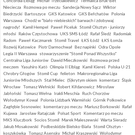
Concordia Elbląg
Michał Trzeciakiewicz
Termalica Bruk-Bet
Nieciecza
Rozmowa po meczu
Sandecja Nowy Sącz
Wiktor
Biedrzycki
Bartoszyce
GKS Katowice
GKS Bełchatów
Polonia
Warszawa
Chodź w "biało-niebieskich" barwach i zdobywaj
nagrody!
Kamil Hempel
Paweł Piceluk
Stomil Olsztyn - juniorzy
młodsi
Raków Częstochowa
UKS SMS Łódź
Rafał Śledź
Radomiak
Radom
Paweł Kaczmarek
Stomil Travel
ŁKS Łódź
ŁKS Łomża
Rozwój Katowice
Piotr Darmochwał
Bez napinki
Odra Opole
Legia II Warszawa
stowarzyszenie "Stomil Ponad Wszystko"
Centralna Liga Juniorów
Dawid Mieczkowski
Rozmowa przed
meczem
Yasuhiro Katō
Olimpia II Elbląg
Kamil Kiereś
Polska U-21
Chrobry Głogów
Stomil Cup
felieton
Makroregionalna Liga
Juniorów Młodszych
Stal Mielec
(S)krytym okiem
komentarz
Śląsk
Wrocław
Tomasz Wełnicki
Robert Kiłdanowicz
Mirosław
Jabłoński
Tomasz Wełna
Irakli Meschia
Ruch Chorzów
Wołodymyr Kowal
Polonia Lidzbark Warmiński
Górnik Polkowice
Zagłębie Sosnowiec
komentarz po meczu
Mariusz Borkowski
Rafał
Kujawa
Jarosław Ratajczak
Polsat Sport
Komentarz po meczu
MKS Kluczbork
Socios Stomil
Marek Maleszewski
Warta Sieradz
Jakub Mosakowski
Podbeskidzie Bielsko-Biała
Stomil Olsztyn -
koszykówka
Tomasz Asensky
Michał Kraszewski
Wołodymyr