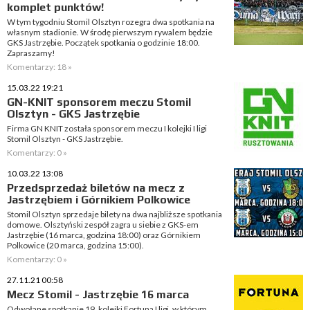
komplet punktów!
W tym tygodniu Stomil Olsztyn rozegra dwa spotkania na
własnym stadionie. W środę pierwszym rywalem będzie
GKS Jastrzębie. Początek spotkania o godzinie 18:00.
Zapraszamy!
Komentarzy: 18 »
15.03.22 19:21
GN-KNIT sponsorem meczu Stomil
Olsztyn - GKS Jastrzębie
Firma GN KNIT została sponsorem meczu I kolejki I ligi
Stomil Olsztyn - GKS Jastrzębie.
Komentarzy: 0 »
10.03.22 13:08
Przedsprzedaż biletów na mecz z
Jastrzębiem i Górnikiem Polkowice
Stomil Olsztyn sprzedaje bilety na dwa najbliższe spotkania
domowe. Olsztyński zespół zagra u siebie z GKS-em
Jastrzębie (16 marca, godzina 18:00) oraz Górnikiem
Polkowice (20 marca, godzina 15:00).
Komentarzy: 0 »
27.11.21 00:58
Mecz Stomil - Jastrzębie 16 marca
Odwołane spotkanie 19. kolejki Fortuna I ligi, w którym