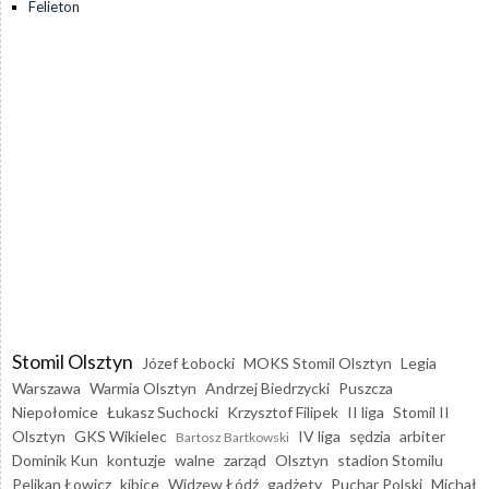
Felieton
Stomil Olsztyn
Józef Łobocki
MOKS Stomil Olsztyn
Legia
Warszawa
Warmia Olsztyn
Andrzej Biedrzycki
Puszcza
Niepołomice
Łukasz Suchocki
Krzysztof Filipek
II liga
Stomil II
Olsztyn
GKS Wikielec
IV liga
sędzia
arbiter
Bartosz Bartkowski
Dominik Kun
kontuzje
walne
zarząd
Olsztyn
stadion Stomilu
Pelikan Łowicz
kibice
Widzew Łódź
gadżety
Puchar Polski
Michał