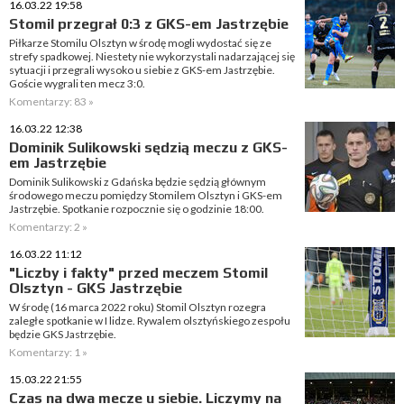
16.03.22 19:58
Stomil przegrał 0:3 z GKS-em Jastrzębie
Piłkarze Stomilu Olsztyn w środę mogli wydostać się ze
strefy spadkowej. Niestety nie wykorzystali nadarzającej się
sytuacji i przegrali wysoko u siebie z GKS-em Jastrzębie.
Goście wygrali ten mecz 3:0.
Komentarzy: 83 »
16.03.22 12:38
Dominik Sulikowski sędzią meczu z GKS-
em Jastrzębie
Dominik Sulikowski z Gdańska będzie sędzią głównym
środowego meczu pomiędzy Stomilem Olsztyn i GKS-em
Jastrzębie. Spotkanie rozpocznie się o godzinie 18:00.
Komentarzy: 2 »
16.03.22 11:12
"Liczby i fakty" przed meczem Stomil
Olsztyn - GKS Jastrzębie
W środę (16 marca 2022 roku) Stomil Olsztyn rozegra
zaległe spotkanie w I lidze. Rywalem olsztyńskiego zespołu
będzie GKS Jastrzębie.
Komentarzy: 1 »
15.03.22 21:55
Czas na dwa mecze u siebie. Liczymy na