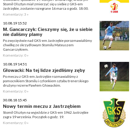
Stomil Olsztyn miał zmierzyć się u siebie z GKS-em
Jastrzębie, zostanie rozegrane 16 marca o godz. 18:00.
Komentarzy: 3 »
10.08.19 15:52
M. Gancarczyk: Cieszymy się, że u siebie
nie daliśmy plamy
Po zwycięstwie nad GKS-em Jastrzębie porozmawialiśmy
chwilkę ze skrzydłowym Stomilu Mateuszem
Gancarczykiem.
Komentarzy: 0 »
10.08.19 14:51
Głowacki: Na tej lidze zjedliśmy zęby
Po meczu z GKS-em Jastrzębie rozmawialiśmy z
pomocnikiem Stomilu i członkiem sztabu trenerskiego
drużyny rezerw Pawłem Głowackim.
Komentarzy: 0 »
30.08.18 15:45
Nowy termin meczu z Jastrzębiem
Stomil Olsztyn na wyjeździe z GKS-em 1962 Jastrzębie
zagra 19 września. Początek o godz. 19.
Komentarzy: 0 »