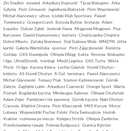
Zin Stadion
wywiad
Arkadiusz Koprucki
Tęcza Biskupiec
Arka
Gdynia
Piotr Głowacki
Jagiellonia Białystok
Piotr Wypniewski
Michał Alancewicz
ultras
Łódzki Klub Sportowy
Paweł
Tomkiewicz
Grzegorz Lech
Bytovia Bytów
licytacje
Adam
Łopatko
Dolcan Ząbki
Jeziorak Iława
Mrągowia Mrągowo
Pisa
Barczewo
Dawid Szymonowicz
karnety
Chojniczanka Chojnice
Dobre Miasto
Zatoka Braniewo
Stal Stalowa Wola
WMZPN
żółte
kartki
Galeria Warmińska
sponsor
Piotr Zajączkowski
Rominta
Gołdap
GKS Stawiguda
Olimpia Elbląg
Łukta
Resovia
Biskupiec
I liga
Ultra(S)tomiL
treningi
Miedź Legnica
GKS Tychy
Wisła
Płock
III liga
Korona Kielce
Lechia Gdańsk
Stomil Olsztyn -
kobiety
AS Stomil Olsztyn
R-Gol
terminarz
Paweł Alancewicz
Michał Glanowski
Tomasz Ptak
Szymon Kaźmierowski
Górnik
Zabrze
Zagłębie Lubin
Arkadiusz Czarnecki
Orange Sport
Warta
Poznań
Bogdanka Łęczna
Mindaugas Kalonas
Olimpia Olsztynek
Adam Zejer
Pamiętam i nie zapomnę
Górnik Łęczna
Naki Olsztyn
Cracovia
Błękitni Orneta
Piotr Klepczarek
MKS Korsze
Motor
Lubawa
Wojewódzki Puchar Polski
Flota Świnoujście
Hutnik
Kraków
rozmowa po meczu
Kolejarz Stróże
Olimpia Zambrów
Przedstawiamy rywala
Polonia Bydgoszcz
Granica Kętrzyn