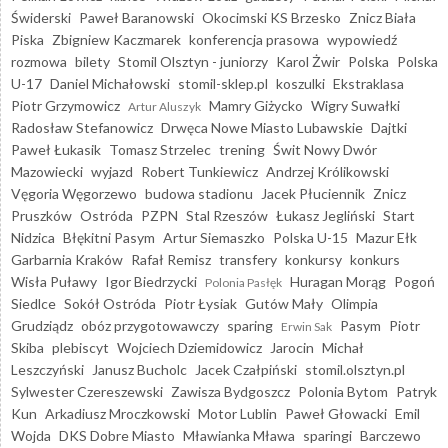
Świderski
Paweł Baranowski
Okocimski KS Brzesko
Znicz Biała
Piska
Zbigniew Kaczmarek
konferencja prasowa
wypowiedź
rozmowa
bilety
Stomil Olsztyn - juniorzy
Karol Żwir
Polska
Polska
U-17
Daniel Michałowski
stomil-sklep.pl
koszulki
Ekstraklasa
Piotr Grzymowicz
Mamry Giżycko
Wigry Suwałki
Artur Aluszyk
Radosław Stefanowicz
Drwęca Nowe Miasto Lubawskie
Dajtki
Paweł Łukasik
Tomasz Strzelec
trening
Świt Nowy Dwór
Mazowiecki
wyjazd
Robert Tunkiewicz
Andrzej Królikowski
Vęgoria Węgorzewo
budowa stadionu
Jacek Płuciennik
Znicz
Pruszków
Ostróda
PZPN
Stal Rzeszów
Łukasz Jegliński
Start
Nidzica
Błękitni Pasym
Artur Siemaszko
Polska U-15
Mazur Ełk
Garbarnia Kraków
Rafał Remisz
transfery
konkursy
konkurs
Wisła Puławy
Igor Biedrzycki
Huragan Morąg
Pogoń
Polonia Pasłęk
Siedlce
Sokół Ostróda
Piotr Łysiak
Gutów Mały
Olimpia
Grudziądz
obóz przygotowawczy
sparing
Pasym
Piotr
Erwin Sak
Skiba
plebiscyt
Wojciech Dziemidowicz
Jarocin
Michał
Leszczyński
Janusz Bucholc
Jacek Czałpiński
stomil.olsztyn.pl
Sylwester Czereszewski
Zawisza Bydgoszcz
Polonia Bytom
Patryk
Kun
Arkadiusz Mroczkowski
Motor Lublin
Paweł Głowacki
Emil
Wojda
DKS Dobre Miasto
Mławianka Mława
sparingi
Barczewo