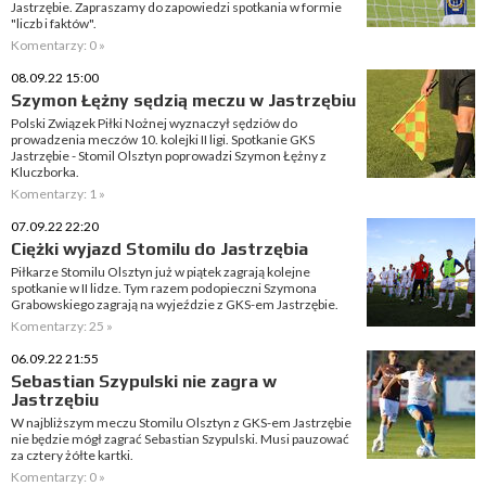
Jastrzębie. Zapraszamy do zapowiedzi spotkania w formie
"liczb i faktów".
Komentarzy: 0 »
08.09.22 15:00
Szymon Łężny sędzią meczu w Jastrzębiu
Polski Związek Piłki Nożnej wyznaczył sędziów do
prowadzenia meczów 10. kolejki II ligi. Spotkanie GKS
Jastrzębie - Stomil Olsztyn poprowadzi Szymon Łężny z
Kluczborka.
Komentarzy: 1 »
07.09.22 22:20
Ciężki wyjazd Stomilu do Jastrzębia
Piłkarze Stomilu Olsztyn już w piątek zagrają kolejne
spotkanie w II lidze. Tym razem podopieczni Szymona
Grabowskiego zagrają na wyjeździe z GKS-em Jastrzębie.
Komentarzy: 25 »
06.09.22 21:55
Sebastian Szypulski nie zagra w
Jastrzębiu
W najbliższym meczu Stomilu Olsztyn z GKS-em Jastrzębie
nie będzie mógł zagrać Sebastian Szypulski. Musi pauzować
za cztery żółte kartki.
Komentarzy: 0 »