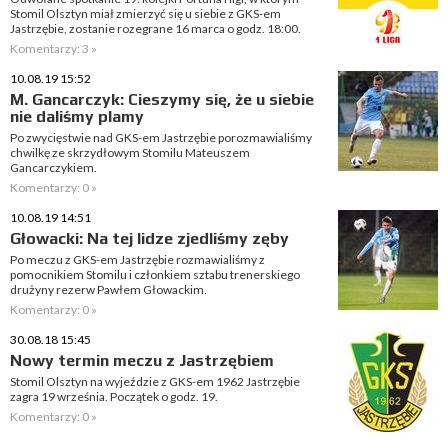
Stomil Olsztyn miał zmierzyć się u siebie z GKS-em
Jastrzębie, zostanie rozegrane 16 marca o godz. 18:00.
Komentarzy: 3 »
10.08.19 15:52
M. Gancarczyk: Cieszymy się, że u siebie
nie daliśmy plamy
Po zwycięstwie nad GKS-em Jastrzębie porozmawialiśmy
chwilkę ze skrzydłowym Stomilu Mateuszem
Gancarczykiem.
Komentarzy: 0 »
10.08.19 14:51
Głowacki: Na tej lidze zjedliśmy zęby
Po meczu z GKS-em Jastrzębie rozmawialiśmy z
pomocnikiem Stomilu i członkiem sztabu trenerskiego
drużyny rezerw Pawłem Głowackim.
Komentarzy: 0 »
30.08.18 15:45
Nowy termin meczu z Jastrzębiem
Stomil Olsztyn na wyjeździe z GKS-em 1962 Jastrzębie
zagra 19 września. Początek o godz. 19.
Komentarzy: 0 »