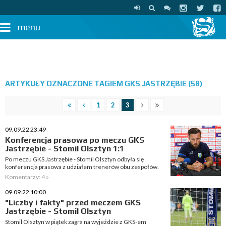
menu
ARTYKUŁY OZNACZONE TAGIEM GKS JASTRZĘBIE (58)
1
2
3
09.09.22 23:49
Konferencja prasowa po meczu GKS
Jastrzębie - Stomil Olsztyn 1:1
Po meczu GKS Jastrzębie - Stomil Olsztyn odbyła się
konferencja prasowa z udziałem trenerów obu zespołów.
Komentarzy: 4 »
09.09.22 10:00
"Liczby i fakty" przed meczem GKS
Jastrzębie - Stomil Olsztyn
Stomil Olsztyn w piątek zagra na wyjeździe z GKS-em