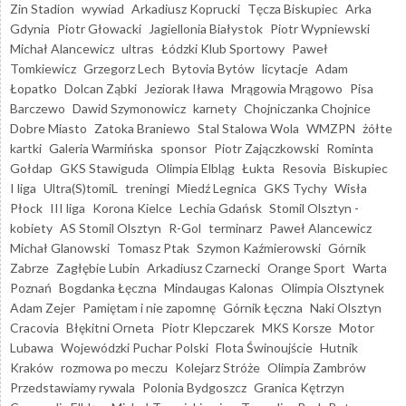
Zin Stadion
wywiad
Arkadiusz Koprucki
Tęcza Biskupiec
Arka
Gdynia
Piotr Głowacki
Jagiellonia Białystok
Piotr Wypniewski
Michał Alancewicz
ultras
Łódzki Klub Sportowy
Paweł
Tomkiewicz
Grzegorz Lech
Bytovia Bytów
licytacje
Adam
Łopatko
Dolcan Ząbki
Jeziorak Iława
Mrągowia Mrągowo
Pisa
Barczewo
Dawid Szymonowicz
karnety
Chojniczanka Chojnice
Dobre Miasto
Zatoka Braniewo
Stal Stalowa Wola
WMZPN
żółte
kartki
Galeria Warmińska
sponsor
Piotr Zajączkowski
Rominta
Gołdap
GKS Stawiguda
Olimpia Elbląg
Łukta
Resovia
Biskupiec
I liga
Ultra(S)tomiL
treningi
Miedź Legnica
GKS Tychy
Wisła
Płock
III liga
Korona Kielce
Lechia Gdańsk
Stomil Olsztyn -
kobiety
AS Stomil Olsztyn
R-Gol
terminarz
Paweł Alancewicz
Michał Glanowski
Tomasz Ptak
Szymon Kaźmierowski
Górnik
Zabrze
Zagłębie Lubin
Arkadiusz Czarnecki
Orange Sport
Warta
Poznań
Bogdanka Łęczna
Mindaugas Kalonas
Olimpia Olsztynek
Adam Zejer
Pamiętam i nie zapomnę
Górnik Łęczna
Naki Olsztyn
Cracovia
Błękitni Orneta
Piotr Klepczarek
MKS Korsze
Motor
Lubawa
Wojewódzki Puchar Polski
Flota Świnoujście
Hutnik
Kraków
rozmowa po meczu
Kolejarz Stróże
Olimpia Zambrów
Przedstawiamy rywala
Polonia Bydgoszcz
Granica Kętrzyn