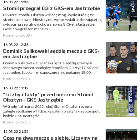
16.03.22 19:58
Stomil przegrał 0:3 z GKS-em Jastrzębie
Piłkarze Stomilu Olsztyn w środę mogli wydostać się ze
strefy spadkowej. Niestety nie wykorzystali nadarzającej się
sytuacji i przegrali wysoko u siebie z GKS-em Jastrzębie.
Goście wygrali ten mecz 3:0.
Komentarzy: 83 »
16.03.22 12:38
Dominik Sulikowski sędzią meczu z GKS-
em Jastrzębie
Dominik Sulikowski z Gdańska będzie sędzią głównym
środowego meczu pomiędzy Stomilem Olsztyn i GKS-em
Jastrzębie. Spotkanie rozpocznie się o godzinie 18:00.
Komentarzy: 2 »
16.03.22 11:12
"Liczby i fakty" przed meczem Stomil
Olsztyn - GKS Jastrzębie
W środę (16 marca 2022 roku) Stomil Olsztyn rozegra
zaległe spotkanie w I lidze. Rywalem olsztyńskiego zespołu
będzie GKS Jastrzębie.
Komentarzy: 1 »
15.03.22 21:55
Czas na dwa mecze u siebie. Liczymy na