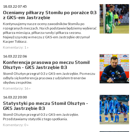
18.03.22 07:45
Oceniamy piłkarzy Stomilu po porażce 0:3
z GKS-em Jastrzębie
Kontynuujemy nasze oceny zawodników Stomilu po
rozegranych meczach. Na ich podstawie będziemy wybierać
piłkarza miesiąca, piłkarza rundy i piłkarza sezonu.
Najwyższą notę w meczu z GKS-em Jastrzębie otrzymał
Kacper Tobiasz.
Komentarzy: 1 »
16.03.22 22:06
Konferencja prasowa po meczu Stomil
Olsztyn - GKS Jastrzębie 0:3
Stomil Olsztyn przegrał 0:3 z GKS-em Jastrzębie. Po meczu
odbyła się konferencja prasowa z udziałem trenerów
obydwu zespołów.
Komentarzy: 16 »
16.03.22 20:00
Statystyki po meczu Stomil Olsztyn -
GKS Jastrzębie 0:3
Stomil Olsztyn przegrał 0:3 z GKS-em Jastrzębie.
Przedstawiamy statystki z tego spotkania.
Komentarzy: 0 »