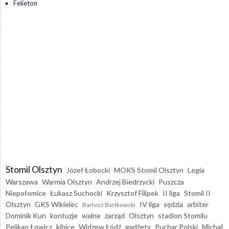
Felieton
Stomil Olsztyn
Józef Łobocki
MOKS Stomil Olsztyn
Legia
Warszawa
Warmia Olsztyn
Andrzej Biedrzycki
Puszcza
Niepołomice
Łukasz Suchocki
Krzysztof Filipek
II liga
Stomil II
Olsztyn
GKS Wikielec
IV liga
sędzia
arbiter
Bartosz Bartkowski
Dominik Kun
kontuzje
walne
zarząd
Olsztyn
stadion Stomilu
Pelikan Łowicz
kibice
Widzew Łódź
gadżety
Puchar Polski
Michał