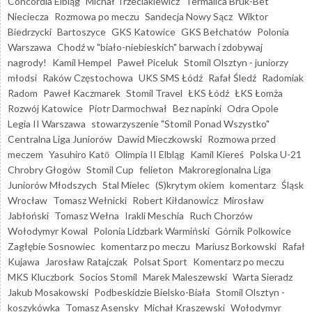
Concordia Elbląg
Michał Trzeciakiewicz
Termalica Bruk-Bet
Nieciecza
Rozmowa po meczu
Sandecja Nowy Sącz
Wiktor
Biedrzycki
Bartoszyce
GKS Katowice
GKS Bełchatów
Polonia
Warszawa
Chodź w "biało-niebieskich" barwach i zdobywaj
nagrody!
Kamil Hempel
Paweł Piceluk
Stomil Olsztyn - juniorzy
młodsi
Raków Częstochowa
UKS SMS Łódź
Rafał Śledź
Radomiak
Radom
Paweł Kaczmarek
Stomil Travel
ŁKS Łódź
ŁKS Łomża
Rozwój Katowice
Piotr Darmochwał
Bez napinki
Odra Opole
Legia II Warszawa
stowarzyszenie "Stomil Ponad Wszystko"
Centralna Liga Juniorów
Dawid Mieczkowski
Rozmowa przed
meczem
Yasuhiro Katō
Olimpia II Elbląg
Kamil Kiereś
Polska U-21
Chrobry Głogów
Stomil Cup
felieton
Makroregionalna Liga
Juniorów Młodszych
Stal Mielec
(S)krytym okiem
komentarz
Śląsk
Wrocław
Tomasz Wełnicki
Robert Kiłdanowicz
Mirosław
Jabłoński
Tomasz Wełna
Irakli Meschia
Ruch Chorzów
Wołodymyr Kowal
Polonia Lidzbark Warmiński
Górnik Polkowice
Zagłębie Sosnowiec
komentarz po meczu
Mariusz Borkowski
Rafał
Kujawa
Jarosław Ratajczak
Polsat Sport
Komentarz po meczu
MKS Kluczbork
Socios Stomil
Marek Maleszewski
Warta Sieradz
Jakub Mosakowski
Podbeskidzie Bielsko-Biała
Stomil Olsztyn -
koszykówka
Tomasz Asensky
Michał Kraszewski
Wołodymyr