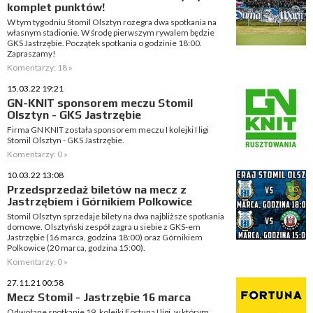
komplet punktów!
W tym tygodniu Stomil Olsztyn rozegra dwa spotkania na
własnym stadionie. W środę pierwszym rywalem będzie
GKS Jastrzębie. Początek spotkania o godzinie 18:00.
Zapraszamy!
Komentarzy: 18 »
15.03.22 19:21
GN-KNIT sponsorem meczu Stomil
Olsztyn - GKS Jastrzębie
Firma GN KNIT została sponsorem meczu I kolejki I ligi
Stomil Olsztyn - GKS Jastrzębie.
Komentarzy: 0 »
10.03.22 13:08
Przedsprzedaż biletów na mecz z
Jastrzębiem i Górnikiem Polkowice
Stomil Olsztyn sprzedaje bilety na dwa najbliższe spotkania
domowe. Olsztyński zespół zagra u siebie z GKS-em
Jastrzębie (16 marca, godzina 18:00) oraz Górnikiem
Polkowice (20 marca, godzina 15:00).
Komentarzy: 0 »
27.11.21 00:58
Mecz Stomil - Jastrzębie 16 marca
Odwołane spotkanie 19. kolejki Fortuna I ligi, w którym