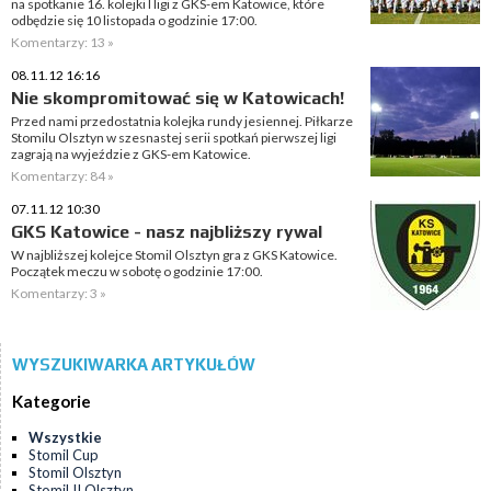
na spotkanie 16. kolejki I ligi z GKS-em Katowice, które
odbędzie się 10 listopada o godzinie 17:00.
Komentarzy: 13 »
08.11.12 16:16
Nie skompromitować się w Katowicach!
Przed nami przedostatnia kolejka rundy jesiennej. Piłkarze
Stomilu Olsztyn w szesnastej serii spotkań pierwszej ligi
zagrają na wyjeździe z GKS-em Katowice.
Komentarzy: 84 »
07.11.12 10:30
GKS Katowice - nasz najbliższy rywal
W najbliższej kolejce Stomil Olsztyn gra z GKS Katowice.
Początek meczu w sobotę o godzinie 17:00.
Komentarzy: 3 »
WYSZUKIWARKA ARTYKUŁÓW
Kategorie
Wszystkie
Stomil Cup
Stomil Olsztyn
Stomil II Olsztyn