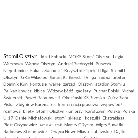
Stomil Olsztyn
Józef Łobocki
MOKS Stomil Olsztyn
Legia
Warszawa
Warmia Olsztyn
Andrzej Biedrzycki
Puszcza
Niepołomice
Łukasz Suchocki
Krzysztof Filipek
II liga
Stomil II
Olsztyn
GKS Wikielec
IV liga
sędzia
arbiter
Bartosz Bartkowski
Dominik Kun
kontuzje
walne
zarząd
Olsztyn
stadion Stomilu
Pelikan Łowicz
kibice
Widzew Łódź
gadżety
Puchar Polski
Michał
Świderski
Paweł Baranowski
Okocimski KS Brzesko
Znicz Biała
Piska
Zbigniew Kaczmarek
konferencja prasowa
wypowiedź
rozmowa
bilety
Stomil Olsztyn - juniorzy
Karol Żwir
Polska
Polska
U-17
Daniel Michałowski
stomil-sklep.pl
koszulki
Ekstraklasa
Piotr Grzymowicz
Mamry Giżycko
Wigry Suwałki
Artur Aluszyk
Radosław Stefanowicz
Drwęca Nowe Miasto Lubawskie
Dajtki