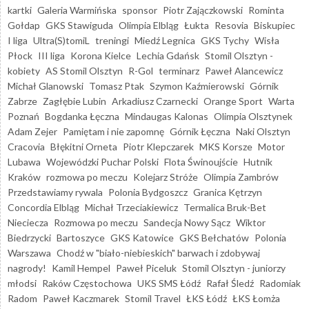
kartki
Galeria Warmińska
sponsor
Piotr Zajączkowski
Rominta
Gołdap
GKS Stawiguda
Olimpia Elbląg
Łukta
Resovia
Biskupiec
I liga
Ultra(S)tomiL
treningi
Miedź Legnica
GKS Tychy
Wisła
Płock
III liga
Korona Kielce
Lechia Gdańsk
Stomil Olsztyn -
kobiety
AS Stomil Olsztyn
R-Gol
terminarz
Paweł Alancewicz
Michał Glanowski
Tomasz Ptak
Szymon Kaźmierowski
Górnik
Zabrze
Zagłębie Lubin
Arkadiusz Czarnecki
Orange Sport
Warta
Poznań
Bogdanka Łęczna
Mindaugas Kalonas
Olimpia Olsztynek
Adam Zejer
Pamiętam i nie zapomnę
Górnik Łęczna
Naki Olsztyn
Cracovia
Błękitni Orneta
Piotr Klepczarek
MKS Korsze
Motor
Lubawa
Wojewódzki Puchar Polski
Flota Świnoujście
Hutnik
Kraków
rozmowa po meczu
Kolejarz Stróże
Olimpia Zambrów
Przedstawiamy rywala
Polonia Bydgoszcz
Granica Kętrzyn
Concordia Elbląg
Michał Trzeciakiewicz
Termalica Bruk-Bet
Nieciecza
Rozmowa po meczu
Sandecja Nowy Sącz
Wiktor
Biedrzycki
Bartoszyce
GKS Katowice
GKS Bełchatów
Polonia
Warszawa
Chodź w "biało-niebieskich" barwach i zdobywaj
nagrody!
Kamil Hempel
Paweł Piceluk
Stomil Olsztyn - juniorzy
młodsi
Raków Częstochowa
UKS SMS Łódź
Rafał Śledź
Radomiak
Radom
Paweł Kaczmarek
Stomil Travel
ŁKS Łódź
ŁKS Łomża