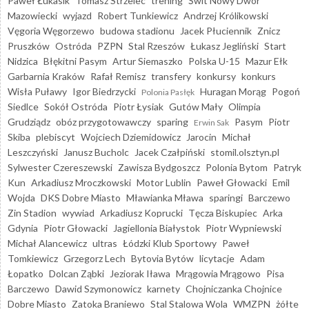
Paweł Łukasik
Tomasz Strzelec
trening
Świt Nowy Dwór
Mazowiecki
wyjazd
Robert Tunkiewicz
Andrzej Królikowski
Vęgoria Węgorzewo
budowa stadionu
Jacek Płuciennik
Znicz
Pruszków
Ostróda
PZPN
Stal Rzeszów
Łukasz Jegliński
Start
Nidzica
Błękitni Pasym
Artur Siemaszko
Polska U-15
Mazur Ełk
Garbarnia Kraków
Rafał Remisz
transfery
konkursy
konkurs
Wisła Puławy
Igor Biedrzycki
Huragan Morąg
Pogoń
Polonia Pasłęk
Siedlce
Sokół Ostróda
Piotr Łysiak
Gutów Mały
Olimpia
Grudziądz
obóz przygotowawczy
sparing
Pasym
Piotr
Erwin Sak
Skiba
plebiscyt
Wojciech Dziemidowicz
Jarocin
Michał
Leszczyński
Janusz Bucholc
Jacek Czałpiński
stomil.olsztyn.pl
Sylwester Czereszewski
Zawisza Bydgoszcz
Polonia Bytom
Patryk
Kun
Arkadiusz Mroczkowski
Motor Lublin
Paweł Głowacki
Emil
Wojda
DKS Dobre Miasto
Mławianka Mława
sparingi
Barczewo
Zin Stadion
wywiad
Arkadiusz Koprucki
Tęcza Biskupiec
Arka
Gdynia
Piotr Głowacki
Jagiellonia Białystok
Piotr Wypniewski
Michał Alancewicz
ultras
Łódzki Klub Sportowy
Paweł
Tomkiewicz
Grzegorz Lech
Bytovia Bytów
licytacje
Adam
Łopatko
Dolcan Ząbki
Jeziorak Iława
Mrągowia Mrągowo
Pisa
Barczewo
Dawid Szymonowicz
karnety
Chojniczanka Chojnice
Dobre Miasto
Zatoka Braniewo
Stal Stalowa Wola
WMZPN
żółte