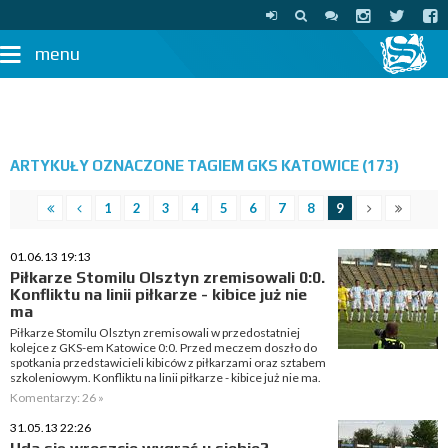
menu
ARTYKUŁY OZNACZONE TAGIEM GKS KATOWICE (173)
1
2
3
4
5
6
7
8
9
01.06.13 19:13
Piłkarze Stomilu Olsztyn zremisowali 0:0.
Konfliktu na linii piłkarze - kibice już nie
ma
Piłkarze Stomilu Olsztyn zremisowali w przedostatniej
kolejce z GKS-em Katowice 0:0. Przed meczem doszło do
spotkania przedstawicieli kibiców z piłkarzami oraz sztabem
szkoleniowym. Konfliktu na linii piłkarze - kibice już nie ma.
Komentarzy: 26 »
31.05.13 22:26