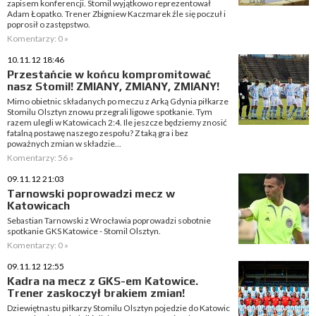
zapisem konferencji. Stomil wyjątkowo reprezentował
Adam Łopatko. Trener Zbigniew Kaczmarek źle się poczuł i
poprosił o zastępstwo.
Komentarzy: 0 »
10.11.12 18:46
Przestańcie w końcu kompromitować
nasz Stomil! ZMIANY, ZMIANY, ZMIANY!
Mimo obietnic składanych po meczu z Arką Gdynia piłkarze
Stomilu Olsztyn znowu przegrali ligowe spotkanie. Tym
razem ulegli w Katowicach 2:4. Ile jeszcze będziemy znosić
fatalną postawę naszego zespołu? Z taką gra i bez
poważnych zmian w składzie...
Komentarzy: 56 »
09.11.12 21:03
Tarnowski poprowadzi mecz w
Katowicach
Sebastian Tarnowski z Wrocławia poprowadzi sobotnie
spotkanie GKS Katowice - Stomil Olsztyn.
Komentarzy: 0 »
09.11.12 12:55
Kadra na mecz z GKS-em Katowice.
Trener zaskoczył brakiem zmian!
Dziewiętnastu piłkarzy Stomilu Olsztyn pojedzie do Katowic