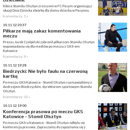
Kibice Stomilu Olsztyn zrzeszeni w FC Pasym organizują z
okazji Dnia Dziecka zbiórkę dla domu dziecka w Pasymiu.
Komentarzy: 1 »
10.11.12 20:37
Piłkarze mają zakaz komentowania
meczu
Prezes Jacek Czałpiński zabronił piłkarzom Stomilu Olsztyn
wypowiadania się dla mediów po meczu z GKS-em
Katowice.
Komentarzy: 9 »
10.11.12 19:28
Biedrzycki: Nie było faulu na czerwoną
kartkę
Po meczu GKS Katowice - Stomil Olsztyn rozmawialiśmy z
Andrzejem Biedrzyckim, dyrektorem sportowym Stomilu
Olsztyn.
Komentarzy: 12 »
10.11.12 19:00
Konferencja prasowa po meczu GKS
Katowice - Stomil Olsztyn
Po meczu GKS-u Katowice - Stomil Olsztyn odbyła się
konferencja prasowa. Zapraszamy do zapoznania się z