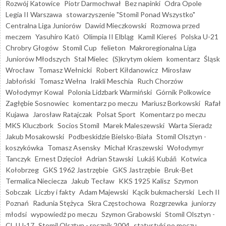
Rozwój Katowice
Piotr Darmochwał
Bez napinki
Odra Opole
Legia II Warszawa
stowarzyszenie "Stomil Ponad Wszystko"
Centralna Liga Juniorów
Dawid Mieczkowski
Rozmowa przed
meczem
Yasuhiro Katō
Olimpia II Elbląg
Kamil Kiereś
Polska U-21
Chrobry Głogów
Stomil Cup
felieton
Makroregionalna Liga
Juniorów Młodszych
Stal Mielec
(S)krytym okiem
komentarz
Śląsk
Wrocław
Tomasz Wełnicki
Robert Kiłdanowicz
Mirosław
Jabłoński
Tomasz Wełna
Irakli Meschia
Ruch Chorzów
Wołodymyr Kowal
Polonia Lidzbark Warmiński
Górnik Polkowice
Zagłębie Sosnowiec
komentarz po meczu
Mariusz Borkowski
Rafał
Kujawa
Jarosław Ratajczak
Polsat Sport
Komentarz po meczu
MKS Kluczbork
Socios Stomil
Marek Maleszewski
Warta Sieradz
Jakub Mosakowski
Podbeskidzie Bielsko-Biała
Stomil Olsztyn -
koszykówka
Tomasz Asensky
Michał Kraszewski
Wołodymyr
Tanczyk
Ernest Dzięcioł
Adrian Stawski
Lukáš Kubáň
Kotwica
Kołobrzeg
GKS 1962 Jastrzębie
GKS Jastrzębie
Bruk-Bet
Termalica Nieciecza
Jakub Tecław
KKS 1925 Kalisz
Szymon
Sobczak
Liczby i fakty
Adam Majewski
Kącik bukmacherski
Lech II
Poznań
Radunia Stężyca
Skra Częstochowa
Rozgrzewka
juniorzy
młodsi
wypowiedź po meczu
Szymon Grabowski
Stomil Olsztyn -
CLJ U-17
Stomil Olsztyn - rocznik 2004
statystyki po meczu