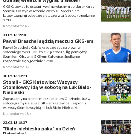
Uda się wreszcie wygrać u siebie?
GKS Katowice to ostatni rywal na własnym boisku piłkarzy
Stomilu Olsztyn w sezonie 2012/13. Spotkanie z
katowiczanami odbędzie się 1 czerwca (sobota) o godzinie
17:00.
Komentarzy: 4 »
31.05.13 15:30
Paweł Dreschel sędzią meczu z GKS-em
Paweł Dreschel z Gdańska będzie sędzią głównym
sobotniego meczu 33. kolejki pierwszej ligi pomiędzy
Stomilem Olsztyn i GKS-em Katowice. Spotkanie
rozpocznie się o godzinie 17:00.
Komentarzy: 0 »
30.05.13 13:21
Stomil - GKS Katowice: Wszyscy
Stomilowcy idą w sobotę na Łuk Biało-
Niebieski
Zapraszamy na ostatni mecz sezonu w Olsztynie. Już w
sobotę gramy u siebie z GKS-em Katowice. Tego dnia
wszyscy Stomilowcy idą na Łuk Biało-Niebieski!
Komentarzy: 18 »
23.05.13 18:37
"Biało-niebieska paka" na Dzień
Dzieciaka!