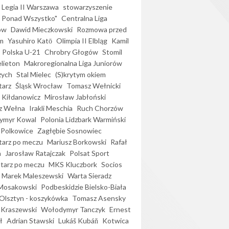
Legia II Warszawa
stowarzyszenie
l Ponad Wszystko"
Centralna Liga
ów
Dawid Mieczkowski
Rozmowa przed
m
Yasuhiro Katō
Olimpia II Elbląg
Kamil
Polska U-21
Chrobry Głogów
Stomil
elieton
Makroregionalna Liga Juniorów
zych
Stal Mielec
(S)krytym okiem
arz
Śląsk Wrocław
Tomasz Wełnicki
 Kiłdanowicz
Mirosław Jabłoński
z Wełna
Irakli Meschia
Ruch Chorzów
ymyr Kowal
Polonia Lidzbark Warmiński
 Polkowice
Zagłębie Sosnowiec
arz po meczu
Mariusz Borkowski
Rafał
a
Jarosław Ratajczak
Polsat Sport
arz po meczu
MKS Kluczbork
Socios
Marek Maleszewski
Warta Sieradz
Mosakowski
Podbeskidzie Bielsko-Biała
 Olsztyn - koszykówka
Tomasz Asensky
 Kraszewski
Wołodymyr Tanczyk
Ernest
ł
Adrian Stawski
Lukáš Kubáň
Kotwica