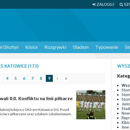
ZALOGUJ
SZ
l Olsztyn
Kibice
Rozgrywki
Stadion
Typowanie
Sk
S KATOWICE (173)
WYSZ
Kateg
4
5
6
7
8
9
Wsz
Stom
Stom
li 0:0. Konfliktu na linii piłkarze
Stomi
Juni
Stad
tatniej kolejce z GKS-em Katowice 0:0. Przed
Nowy
biców z piłkarzami oraz sztabem szkoleniowym.
Repr
Kibi
Inne