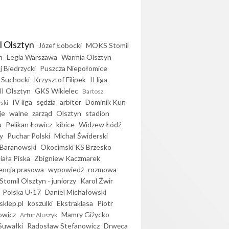
l Olsztyn
Józef Łobocki
MOKS Stomil
n
Legia Warszawa
Warmia Olsztyn
j Biedrzycki
Puszcza Niepołomice
 Suchocki
Krzysztof Filipek
II liga
II Olsztyn
GKS Wikielec
Bartosz
IV liga
sędzia
arbiter
Dominik Kun
ski
je
walne
zarząd
Olsztyn
stadion
u
Pelikan Łowicz
kibice
Widzew Łódź
y
Puchar Polski
Michał Świderski
Baranowski
Okocimski KS Brzesko
iała Piska
Zbigniew Kaczmarek
encja prasowa
wypowiedź
rozmowa
Stomil Olsztyn - juniorzy
Karol Żwir
Polska U-17
Daniel Michałowski
sklep.pl
koszulki
Ekstraklasa
Piotr
owicz
Mamry Giżycko
Artur Aluszyk
Suwałki
Radosław Stefanowicz
Drwęca