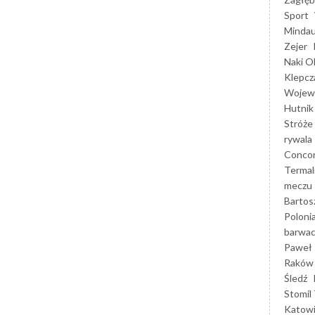
Sport
Mindau
Zejer
Naki O
Klepcz
Wojewó
Hutnik
Stróże
rywala
Concor
Termal
meczu
Bartos
Poloni
barwac
Paweł 
Raków
Śledź
Stomil 
Katow