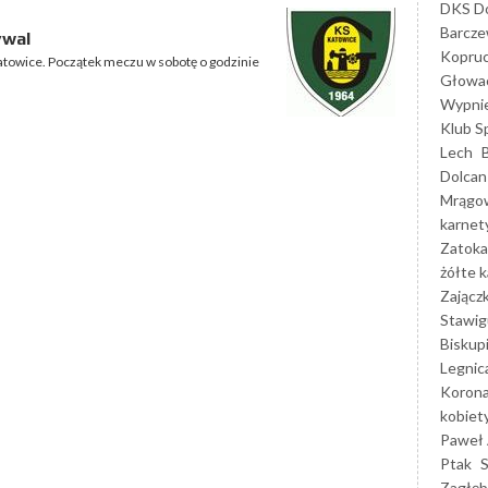
DKS Do
Barcz
ywal
Kopruc
Katowice. Początek meczu w sobotę o godzinie
Głowa
Wypni
Klub S
Lech
Dolcan
Mrągo
karnet
Zatoka
żółte k
Zającz
Stawig
Biskup
Legnic
Korona
kobiet
Paweł 
Ptak
Zagłęb