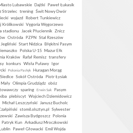
iasto Lubawskie
Dajtki
Paweł Łukasik
 Strzelec
trening
Świt Nowy Dwór
ecki
wyjazd
Robert Tunkiewicz
j Królikowski
Vęgoria Węgorzewo
 stadionu
Jacek Płuciennik
Znicz
ków
Ostróda
PZPN
Stal Rzeszów
Jegliński
Start Nidzica
Błękitni Pasym
Siemaszko
Polska U-15
Mazur Ełk
nia Kraków
Rafał Remisz
transfery
sy
konkurs
Wisła Puławy
Igor
ycki
Huragan Morąg
Polonia Pasłęk
Siedlce
Sokół Ostróda
Piotr Łysiak
 Mały
Olimpia Grudziądz
obóz
otowawczy
sparing
Pasym
Erwin Sak
kiba
plebiscyt
Wojciech Dziemidowicz
Michał Leszczyński
Janusz Bucholc
Czałpiński
stomil.olsztyn.pl
Sylwester
zewski
Zawisza Bydgoszcz
Polonia
Patryk Kun
Arkadiusz Mroczkowski
Lublin
Paweł Głowacki
Emil Wojda