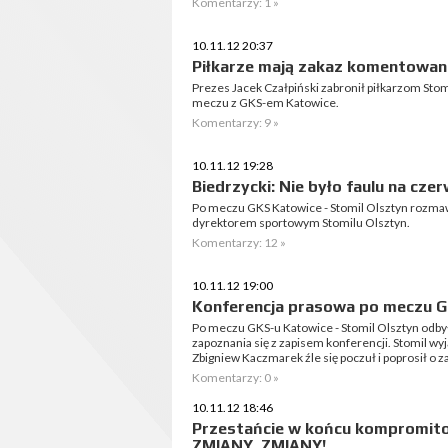
Komentarzy: 1 »
10.11.12 20:37
Piłkarze mają zakaz komentowan
Prezes Jacek Czałpiński zabronił piłkarzom Sto
meczu z GKS-em Katowice.
Komentarzy: 9 »
10.11.12 19:28
Biedrzycki: Nie było faulu na cze
Po meczu GKS Katowice - Stomil Olsztyn rozma
dyrektorem sportowym Stomilu Olsztyn.
Komentarzy: 12 »
10.11.12 19:00
Konferencja prasowa po meczu G
Po meczu GKS-u Katowice - Stomil Olsztyn odby
zapoznania się z zapisem konferencji. Stomil 
Zbigniew Kaczmarek źle się poczuł i poprosił o z
Komentarzy: 0 »
10.11.12 18:46
Przestańcie w końcu kompromito
ZMIANY, ZMIANY!