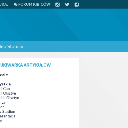
UKAJ
FORUM KIBICÓW
lep Stomilu
UKIWARKA ARTYKUŁÓW
orie
ystkie
il Cup
il Olsztyn
l II Olsztyn
orzy
ion
 Stadion
ezentacja
ce