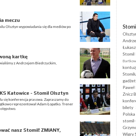
ia meczu
Stomi
milu Olsztyn wypowiadania się dla mediów po
Olszty
Andrze
Łukasz
Stomil 
rwoną kartkę
Bartkow
wialiśmy z Andrzejem Biedrzyckim,
kontuz
Stomil
gadżet
Paweł 
KS Katowice - Stomil Olsztyn
Znicz B
ła się konferencja prasowa. Zapraszamy do
konfer
wyjątkowo reprezentował Adam Łopatko. Trener
bilety
astępstwo.
Polska
stomil-
Grzym
wać nasz Stomil! ZMIANY,
Wigry 