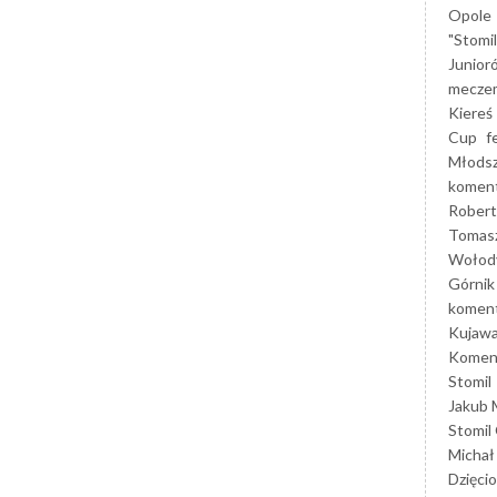
Opole
"Stomi
Junior
mecze
Kiereś
Cup
f
Młods
koment
Robert
Tomas
Wołod
Górnik
koment
Kujaw
Koment
Stomil
Jakub 
Stomil
Michał
Dzięcio