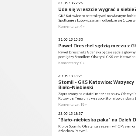
31.05.13 22:26
Uda się wreszcie wygrać u siebie
GKS Katowice to ostatni rywal na własnym boisk
Spotkanie z katowiczanami odbędzie się 1 czerwc
Komentarzy: 4 »
31.05.13 15:30
Paweł Dreschel sędzią meczu z 
Paweł Dreschel z Gdańska będzie sędzią głównym
pomiędzy Stomilem Olsztyn i GKS-em Katowice. S
Komentarzy: 0 »
30.05.13 13:21
Stomil - GKS Katowice: Wszyscy 
Biało-Niebieski
Zapraszamy na ostatni mecz sezonu w Olsztynie
Katowice. Tego dnia wszyscy Stomilowcy idą na 
Komentarzy: 18 »
23.05.13 18:37
"Biało-niebieska paka" na Dzień D
Kibice Stomilu Olsztyn zrzeszeni w FC Pasym org
dziecka w Pasymiu.