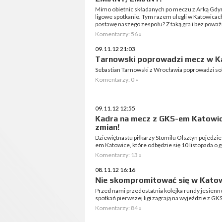
Mimo obietnic składanych po meczu z Arką Gdyni
ligowe spotkanie. Tym razem ulegli w Katowicach 
postawę naszego zespołu? Z taką gra i bez poważ
Komentarzy: 56 »
09.11.12 21:03
Tarnowski poprowadzi mecz w K
Sebastian Tarnowski z Wrocławia poprowadzi sob
Komentarzy: 0 »
09.11.12 12:55
Kadra na mecz z GKS-em Katowic
zmian!
Dziewiętnastu piłkarzy Stomilu Olsztyn pojedzie d
em Katowice, które odbędzie się 10 listopada o 
Komentarzy: 13 »
08.11.12 16:16
Nie skompromitować się w Katow
Przed nami przedostatnia kolejka rundy jesiennej
spotkań pierwszej ligi zagrają na wyjeździe z G
Komentarzy: 84 »