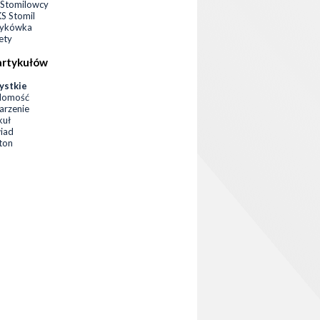
Stomilowcy
 Stomil
zykówka
ety
artykułów
ystkie
domość
rzenie
kuł
iad
eton