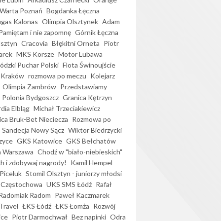
Warta Poznań
Bogdanka Łęczna
gas Kalonas
Olimpia Olsztynek
Adam
Pamiętam i nie zapomnę
Górnik Łęczna
lsztyn
Cracovia
Błękitni Orneta
Piotr
arek
MKS Korsze
Motor Lubawa
dzki Puchar Polski
Flota Świnoujście
 Kraków
rozmowa po meczu
Kolejarz
Olimpia Zambrów
Przedstawiamy
Polonia Bydgoszcz
Granica Kętrzyn
dia Elbląg
Michał Trzeciakiewicz
ica Bruk-Bet Nieciecza
Rozmowa po
Sandecja Nowy Sącz
Wiktor Biedrzycki
zyce
GKS Katowice
GKS Bełchatów
a Warszawa
Chodź w "biało-niebieskich"
h i zdobywaj nagrody!
Kamil Hempel
Piceluk
Stomil Olsztyn - juniorzy młodsi
 Częstochowa
UKS SMS Łódź
Rafał
Radomiak Radom
Paweł Kaczmarek
Travel
ŁKS Łódź
ŁKS Łomża
Rozwój
ice
Piotr Darmochwał
Bez napinki
Odra