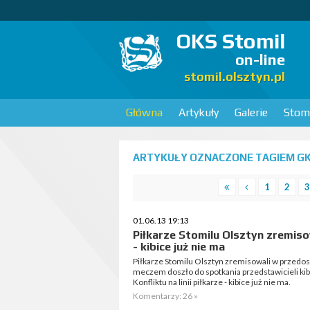
OKS Stomil
on-line
stomil.olsztyn.pl
Główna
Artykuły
Galerie
Stomi
ARTYKUŁY OZNACZONE TAGIEM GK
1
2
3
01.06.13 19:13
Piłkarze Stomilu Olsztyn zremisowa
- kibice już nie ma
Piłkarze Stomilu Olsztyn zremisowali w przedos
meczem doszło do spotkania przedstawicieli ki
Konfliktu na linii piłkarze - kibice już nie ma.
Komentarzy: 26 »