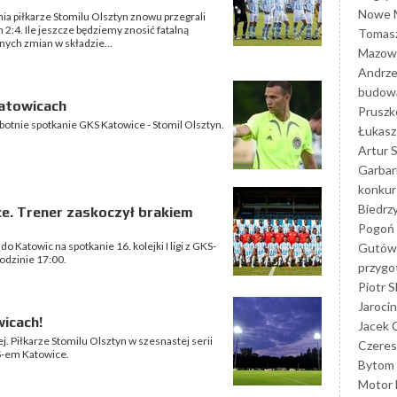
Nowe M
a piłkarze Stomilu Olsztyn znowu przegrali
2:4. Ile jeszcze będziemy znosić fatalną
Tomasz
nych zmian w składzie...
Mazowi
Andrze
budowa
atowicach
Prusz
otnie spotkanie GKS Katowice - Stomil Olsztyn.
Łukasz 
Artur 
Garbar
konkur
Biedrz
e. Trener zaskoczył brakiem
Pogoń 
o Katowic na spotkanie 16. kolejki I ligi z GKS-
Gutów
godzinie 17:00.
przyg
Piotr S
Jarocin
icach!
Jacek 
. Piłkarze Stomilu Olsztyn w szesnastej serii
Czeres
KS-em Katowice.
Bytom
Motor 