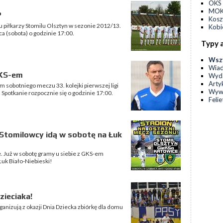
OKS 
MOKS
?
Kos
u piłkarzy Stomilu Olsztyn w sezonie 2012/13.
Kobi
a (sobota) o godzinie 17:00.
Typy 
Wsz
Wia
GKS-em
Wyda
Arty
 sobotniego meczu 33. kolejki pierwszej ligi
Wyw
potkanie rozpocznie się o godzinie 17:00.
Feli
Stomilowcy idą w sobotę na Łuk
. Już w sobotę gramy u siebie z GKS-em
Łuk Biało-Niebieski!
zieciaka!
anizują z okazji Dnia Dziecka zbiórkę dla domu