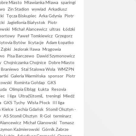
bre Miasto
Mławianka Mława
sparingi
ewo
Zin Stadion
wywiad
Arkadiusz
ki
Tęcza Biskupiec
Arka Gdynia
Piotr
cki
Jagiellonia Białystok
Piotr
ewski
Michał Alancewicz
ultras
Łódzki
portowy
Paweł Tomkiewicz
Grzegorz
Bytovia Bytów
licytacje
Adam Łopatko
 Ząbki
Jeziorak Iława
Mrągowia
wo
Pisa Barczewo
Dawid Szymonowicz
y
Chojniczanka Chojnice
Dobre Miasto
 Braniewo
Stal Stalowa Wola
WMZPN
artki
Galeria Warmińska
sponsor
Piotr
kowski
Rominta Gołdap
GKS
uda
Olimpia Elbląg
Łukta
Resovia
iec
I liga
Ultra(S)tomiL
treningi
Miedź
a
GKS Tychy
Wisła Płock
III liga
 Kielce
Lechia Gdańsk
Stomil Olsztyn -
y
AS Stomil Olsztyn
R-Gol
terminarz
Alancewicz
Michał Glanowski
Tomasz
Szymon Kaźmierowski
Górnik Zabrze
ie Lubin
Arkadiusz Czarnecki
Orange