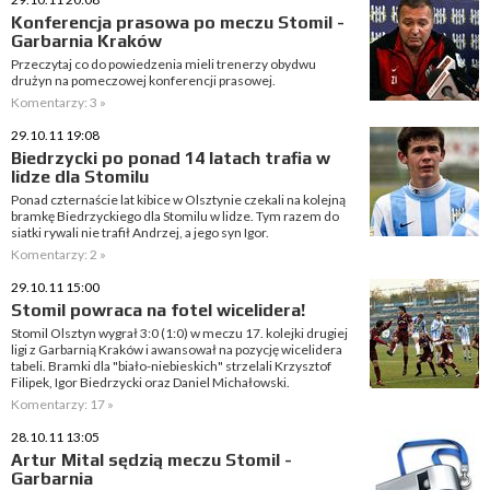
Konferencja prasowa po meczu Stomil -
Garbarnia Kraków
Przeczytaj co do powiedzenia mieli trenerzy obydwu
drużyn na pomeczowej konferencji prasowej.
Komentarzy: 3 »
29.10.11 19:08
Biedrzycki po ponad 14 latach trafia w
lidze dla Stomilu
Ponad czternaście lat kibice w Olsztynie czekali na kolejną
bramkę Biedrzyckiego dla Stomilu w lidze. Tym razem do
siatki rywali nie trafił Andrzej, a jego syn Igor.
Komentarzy: 2 »
29.10.11 15:00
Stomil powraca na fotel wicelidera!
Stomil Olsztyn wygrał 3:0 (1:0) w meczu 17. kolejki drugiej
ligi z Garbarnią Kraków i awansował na pozycję wicelidera
tabeli. Bramki dla "biało-niebieskich" strzelali Krzysztof
Filipek, Igor Biedrzycki oraz Daniel Michałowski.
Komentarzy: 17 »
28.10.11 13:05
Artur Mital sędzią meczu Stomil -
Garbarnia