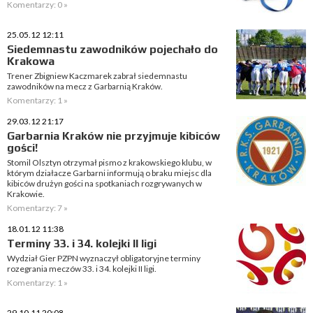
Komentarzy: 0 »
25.05.12 12:11
Siedemnastu zawodników pojechało do
Krakowa
Trener Zbigniew Kaczmarek zabrał siedemnastu
zawodników na mecz z Garbarnią Kraków.
Komentarzy: 1 »
29.03.12 21:17
Garbarnia Kraków nie przyjmuje kibiców
gości!
Stomil Olsztyn otrzymał pismo z krakowskiego klubu, w
którym działacze Garbarni informują o braku miejsc dla
kibiców drużyn gości na spotkaniach rozgrywanych w
Krakowie.
Komentarzy: 7 »
18.01.12 11:38
Terminy 33. i 34. kolejki II ligi
Wydział Gier PZPN wyznaczył obligatoryjne terminy
rozegrania meczów 33. i 34. kolejki II ligi.
Komentarzy: 1 »
29.10.11 20:08