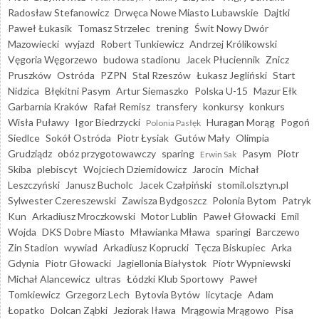
Radosław Stefanowicz
Drwęca Nowe Miasto Lubawskie
Dajtki
Paweł Łukasik
Tomasz Strzelec
trening
Świt Nowy Dwór
Mazowiecki
wyjazd
Robert Tunkiewicz
Andrzej Królikowski
Vęgoria Węgorzewo
budowa stadionu
Jacek Płuciennik
Znicz
Pruszków
Ostróda
PZPN
Stal Rzeszów
Łukasz Jegliński
Start
Nidzica
Błękitni Pasym
Artur Siemaszko
Polska U-15
Mazur Ełk
Garbarnia Kraków
Rafał Remisz
transfery
konkursy
konkurs
Wisła Puławy
Igor Biedrzycki
Huragan Morąg
Pogoń
Polonia Pasłęk
Siedlce
Sokół Ostróda
Piotr Łysiak
Gutów Mały
Olimpia
Grudziądz
obóz przygotowawczy
sparing
Pasym
Piotr
Erwin Sak
Skiba
plebiscyt
Wojciech Dziemidowicz
Jarocin
Michał
Leszczyński
Janusz Bucholc
Jacek Czałpiński
stomil.olsztyn.pl
Sylwester Czereszewski
Zawisza Bydgoszcz
Polonia Bytom
Patryk
Kun
Arkadiusz Mroczkowski
Motor Lublin
Paweł Głowacki
Emil
Wojda
DKS Dobre Miasto
Mławianka Mława
sparingi
Barczewo
Zin Stadion
wywiad
Arkadiusz Koprucki
Tęcza Biskupiec
Arka
Gdynia
Piotr Głowacki
Jagiellonia Białystok
Piotr Wypniewski
Michał Alancewicz
ultras
Łódzki Klub Sportowy
Paweł
Tomkiewicz
Grzegorz Lech
Bytovia Bytów
licytacje
Adam
Łopatko
Dolcan Ząbki
Jeziorak Iława
Mrągowia Mrągowo
Pisa