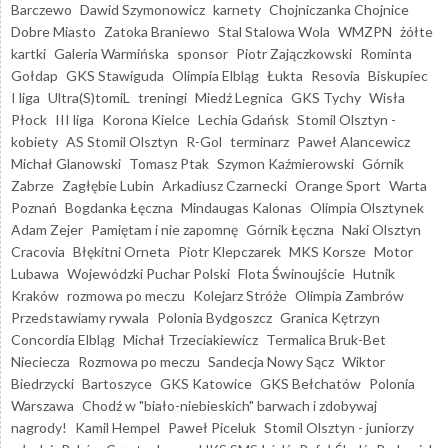
Barczewo
Dawid Szymonowicz
karnety
Chojniczanka Chojnice
Dobre Miasto
Zatoka Braniewo
Stal Stalowa Wola
WMZPN
żółte
kartki
Galeria Warmińska
sponsor
Piotr Zajączkowski
Rominta
Gołdap
GKS Stawiguda
Olimpia Elbląg
Łukta
Resovia
Biskupiec
I liga
Ultra(S)tomiL
treningi
Miedź Legnica
GKS Tychy
Wisła
Płock
III liga
Korona Kielce
Lechia Gdańsk
Stomil Olsztyn -
kobiety
AS Stomil Olsztyn
R-Gol
terminarz
Paweł Alancewicz
Michał Glanowski
Tomasz Ptak
Szymon Kaźmierowski
Górnik
Zabrze
Zagłębie Lubin
Arkadiusz Czarnecki
Orange Sport
Warta
Poznań
Bogdanka Łęczna
Mindaugas Kalonas
Olimpia Olsztynek
Adam Zejer
Pamiętam i nie zapomnę
Górnik Łęczna
Naki Olsztyn
Cracovia
Błękitni Orneta
Piotr Klepczarek
MKS Korsze
Motor
Lubawa
Wojewódzki Puchar Polski
Flota Świnoujście
Hutnik
Kraków
rozmowa po meczu
Kolejarz Stróże
Olimpia Zambrów
Przedstawiamy rywala
Polonia Bydgoszcz
Granica Kętrzyn
Concordia Elbląg
Michał Trzeciakiewicz
Termalica Bruk-Bet
Nieciecza
Rozmowa po meczu
Sandecja Nowy Sącz
Wiktor
Biedrzycki
Bartoszyce
GKS Katowice
GKS Bełchatów
Polonia
Warszawa
Chodź w "biało-niebieskich" barwach i zdobywaj
nagrody!
Kamil Hempel
Paweł Piceluk
Stomil Olsztyn - juniorzy