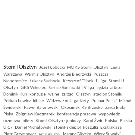
Stomil Olsztyn
Józef Łobocki
MOKS Stomil Olsztyn
Legia
Warszawa
Warmia Olsztyn
Andrzej Biedrzycki
Puszcza
Niepołomice
Łukasz Suchocki
Krzysztof Filipek
II liga
Stomil II
Olsztyn
GKS Wikielec
IV liga
sędzia
arbiter
Bartosz Bartkowski
Dominik Kun
kontuzje
walne
zarząd
Olsztyn
stadion Stomilu
Pelikan Łowicz
kibice
Widzew Łódź
gadżety
Puchar Polski
Michał
Świderski
Paweł Baranowski
Okocimski KS Brzesko
Znicz Biała
Piska
Zbigniew Kaczmarek
konferencja prasowa
wypowiedź
rozmowa
bilety
Stomil Olsztyn - juniorzy
Karol Żwir
Polska
Polska
U-17
Daniel Michałowski
stomil-sklep.pl
koszulki
Ekstraklasa
Piotr Grzymowicz
Mamry Giżycko
Wigry Suwałki
Artur Aluszyk