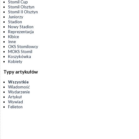
Stomil Cup
Stomil Olsztyn
Stomil II Olsztyn
Juniorzy
Stadion
Nowy Stadion
Reprezentacja
Kibice
Inne
OKS Stomilowcy
MOKS Stomil
Koszykówka
Kobiety
Typy artykułów
Wszystkie
Wiadomość
Wydarzenie
Artykuł
Wywiad
Felieton