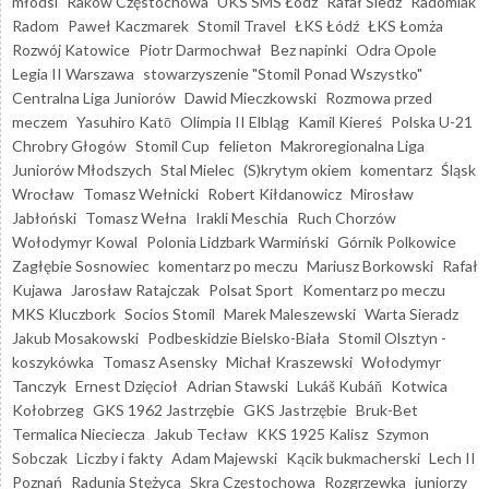
młodsi
Raków Częstochowa
UKS SMS Łódź
Rafał Śledź
Radomiak
Radom
Paweł Kaczmarek
Stomil Travel
ŁKS Łódź
ŁKS Łomża
Rozwój Katowice
Piotr Darmochwał
Bez napinki
Odra Opole
Legia II Warszawa
stowarzyszenie "Stomil Ponad Wszystko"
Centralna Liga Juniorów
Dawid Mieczkowski
Rozmowa przed
meczem
Yasuhiro Katō
Olimpia II Elbląg
Kamil Kiereś
Polska U-21
Chrobry Głogów
Stomil Cup
felieton
Makroregionalna Liga
Juniorów Młodszych
Stal Mielec
(S)krytym okiem
komentarz
Śląsk
Wrocław
Tomasz Wełnicki
Robert Kiłdanowicz
Mirosław
Jabłoński
Tomasz Wełna
Irakli Meschia
Ruch Chorzów
Wołodymyr Kowal
Polonia Lidzbark Warmiński
Górnik Polkowice
Zagłębie Sosnowiec
komentarz po meczu
Mariusz Borkowski
Rafał
Kujawa
Jarosław Ratajczak
Polsat Sport
Komentarz po meczu
MKS Kluczbork
Socios Stomil
Marek Maleszewski
Warta Sieradz
Jakub Mosakowski
Podbeskidzie Bielsko-Biała
Stomil Olsztyn -
koszykówka
Tomasz Asensky
Michał Kraszewski
Wołodymyr
Tanczyk
Ernest Dzięcioł
Adrian Stawski
Lukáš Kubáň
Kotwica
Kołobrzeg
GKS 1962 Jastrzębie
GKS Jastrzębie
Bruk-Bet
Termalica Nieciecza
Jakub Tecław
KKS 1925 Kalisz
Szymon
Sobczak
Liczby i fakty
Adam Majewski
Kącik bukmacherski
Lech II
Poznań
Radunia Stężyca
Skra Częstochowa
Rozgrzewka
juniorzy