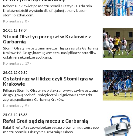
Robert Tunkiewicz po meczu Stomil Olsztyn - Garbarnia
Kraków udzielił wywiadu dla oficjalnej strony klubu -
stomilolsztyn.com.
Komentarzy: 0 »
26.05.12 19:04
Stomil Olsztyn przegrał w Krakowie z
Garbarnią
Stomil Olsztyn w ostatnim meczu II ligi przegrał z Garbarnią
Kraków 1:2. Drugą bramkę w meczu nasi piłkarze stracili w
ostatniej sekundzie spotkania.
Komentarzy: 17 »
26.05.12 09:35
Ostatni raz w II lidze czyli Stomil gra w
Krakowie
Piłkarze Stomilu Olsztyn w piątek rano wyruszyli w ostatnią
drugoligową podróż. Podopieczni Zbigniewa Kaczmarka
zagrają spotkanie z Garbarnią Kraków.
Komentarzy: 9 »
25.05.12 18:33
Rafał Greń sędzią meczu z Garbarnią
Rafał Greń z Rzeszowa będzie sędzią głównym jutrzejszego
meczu Stomilu Olsztyn z Garbarnią Kraków.