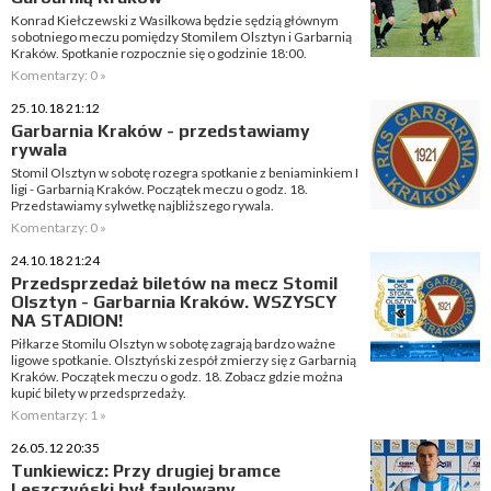
Konrad Kiełczewski z Wasilkowa będzie sędzią głównym
sobotniego meczu pomiędzy Stomilem Olsztyn i Garbarnią
Kraków. Spotkanie rozpocznie się o godzinie 18:00.
Komentarzy: 0 »
25.10.18 21:12
Garbarnia Kraków - przedstawiamy
rywala
Stomil Olsztyn w sobotę rozegra spotkanie z beniaminkiem I
ligi - Garbarnią Kraków. Początek meczu o godz. 18.
Przedstawiamy sylwetkę najbliższego rywala.
Komentarzy: 0 »
24.10.18 21:24
Przedsprzedaż biletów na mecz Stomil
Olsztyn - Garbarnia Kraków. WSZYSCY
NA STADION!
Piłkarze Stomilu Olsztyn w sobotę zagrają bardzo ważne
ligowe spotkanie. Olsztyński zespół zmierzy się z Garbarnią
Kraków. Początek meczu o godz. 18. Zobacz gdzie można
kupić bilety w przedsprzedaży.
Komentarzy: 1 »
26.05.12 20:35
Tunkiewicz: Przy drugiej bramce
Leszczyński był faulowany