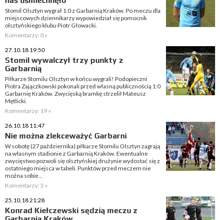
nas uśmiechnęło
Stomil Olsztyn wygrał 1:0 z Garbarnią Kraków. Po meczu dla
miejscowych dziennikarzy wypowiedział się pomocnik
olsztyńskiego klubu Piotr Głowacki.
Komentarzy: 0 »
27.10.18 19:50
Stomil wywalczył trzy punkty z
Garbarnią
Piłkarze Stomilu Olsztyn w końcu wygrali! Podopieczni
Piotra Zajączkowski pokonali przed własną publicznością 1:0
Garbarnię Kraków. Zwycięską bramkę strzelił Mateusz
Mętlicki.
Komentarzy: 19 »
26.10.18 11:47
Nie można zlekceważyć Garbarni
W sobotę (27 października) piłkarze Stomilu Olsztyn zagrają
na własnym stadionie z Garbarnią Kraków. Ewentualne
zwycięstwo pozwoli się olsztyńskiej drużynie wydostać się z
ostatniego miejsca w tabeli. Punktów przed meczem nie
można sobie...
Komentarzy: 3 »
25.10.18 21:28
Konrad Kiełczewski sędzią meczu z
Garbarnią Kraków