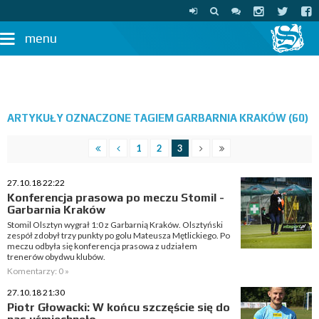
menu
ARTYKUŁY OZNACZONE TAGIEM GARBARNIA KRAKÓW (60)
1
2
3
27.10.18 22:22
Konferencja prasowa po meczu Stomil -
Garbarnia Kraków
Stomil Olsztyn wygrał 1:0 z Garbarnią Kraków. Olsztyński
zespół zdobył trzy punkty po golu Mateusza Mętlickiego. Po
meczu odbyła się konferencja prasowa z udziałem
trenerów obydwu klubów.
Komentarzy: 0 »
27.10.18 21:30
Piotr Głowacki: W końcu szczęście się do