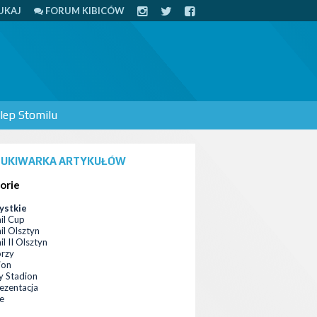
UKAJ
FORUM KIBICÓW
lep Stomilu
UKIWARKA ARTYKUŁÓW
orie
ystkie
il Cup
il Olsztyn
l II Olsztyn
orzy
ion
 Stadion
ezentacja
ce