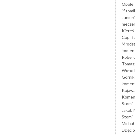
Opole
"Stomi
Junior
mecze
Kiereś
Cup
f
Młods
koment
Robert
Tomas
Wołod
Górnik
koment
Kujaw
Koment
Stomil
Jakub 
Stomil
Michał
Dzięcio