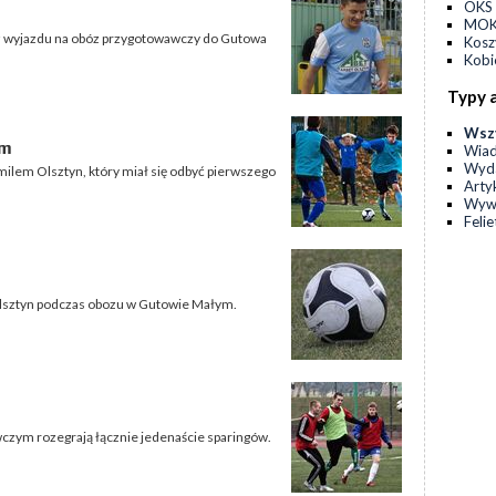
OKS 
MOKS
 z wyjazdu na obóz przygotowawczy do Gutowa
Kos
Kobi
Typy 
Wsz
om
Wia
Wyda
ilem Olsztyn, który miał się odbyć pierwszego
Arty
Wyw
Feli
Olsztyn podczas obozu w Gutowie Małym.
wczym rozegrają łącznie jedenaście sparingów.