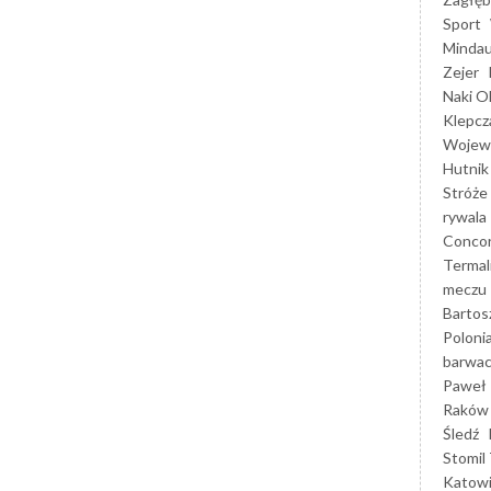
Sport
Mindau
Zejer
Naki O
Klepcz
Wojewó
Hutnik
Stróże
rywala
Concor
Termal
meczu
Bartos
Poloni
barwac
Paweł 
Raków
Śledź
Stomil 
Katow