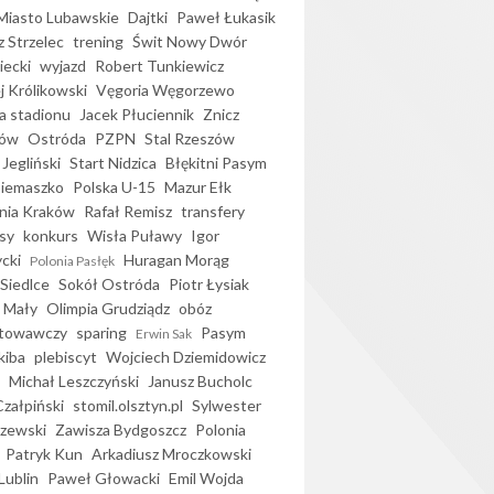
iasto Lubawskie
Dajtki
Paweł Łukasik
 Strzelec
trening
Świt Nowy Dwór
ecki
wyjazd
Robert Tunkiewicz
j Królikowski
Vęgoria Węgorzewo
 stadionu
Jacek Płuciennik
Znicz
ków
Ostróda
PZPN
Stal Rzeszów
Jegliński
Start Nidzica
Błękitni Pasym
Siemaszko
Polska U-15
Mazur Ełk
nia Kraków
Rafał Remisz
transfery
sy
konkurs
Wisła Puławy
Igor
ycki
Huragan Morąg
Polonia Pasłęk
Siedlce
Sokół Ostróda
Piotr Łysiak
 Mały
Olimpia Grudziądz
obóz
otowawczy
sparing
Pasym
Erwin Sak
kiba
plebiscyt
Wojciech Dziemidowicz
Michał Leszczyński
Janusz Bucholc
Czałpiński
stomil.olsztyn.pl
Sylwester
zewski
Zawisza Bydgoszcz
Polonia
Patryk Kun
Arkadiusz Mroczkowski
Lublin
Paweł Głowacki
Emil Wojda