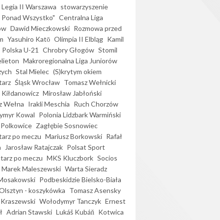
Legia II Warszawa
stowarzyszenie
l Ponad Wszystko"
Centralna Liga
ów
Dawid Mieczkowski
Rozmowa przed
m
Yasuhiro Katō
Olimpia II Elbląg
Kamil
Polska U-21
Chrobry Głogów
Stomil
elieton
Makroregionalna Liga Juniorów
zych
Stal Mielec
(S)krytym okiem
arz
Śląsk Wrocław
Tomasz Wełnicki
 Kiłdanowicz
Mirosław Jabłoński
z Wełna
Irakli Meschia
Ruch Chorzów
ymyr Kowal
Polonia Lidzbark Warmiński
 Polkowice
Zagłębie Sosnowiec
arz po meczu
Mariusz Borkowski
Rafał
a
Jarosław Ratajczak
Polsat Sport
arz po meczu
MKS Kluczbork
Socios
Marek Maleszewski
Warta Sieradz
Mosakowski
Podbeskidzie Bielsko-Biała
 Olsztyn - koszykówka
Tomasz Asensky
 Kraszewski
Wołodymyr Tanczyk
Ernest
ł
Adrian Stawski
Lukáš Kubáň
Kotwica