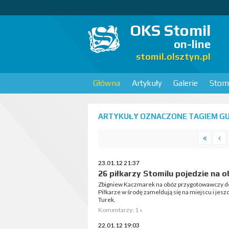
OKS Stomil
on-line
stomil.olsztyn.pl
Główna
Artykuły
Galerie
Stomi
ARTYKUŁY OZNACZONE TAGIEM GU
23.01.12 21:37
26 piłkarzy Stomilu pojedzie na
Zbigniew Kaczmarek na obóz przygotowawczy d
Piłkarze w środę zameldują się na miejscu i jes
Turek.
Komentarzy: 1 »
22.01.12 19:03