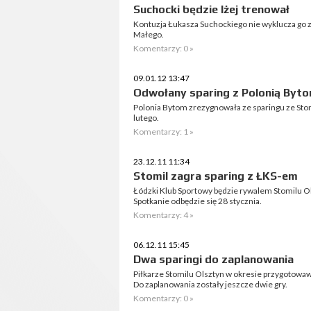
Suchocki będzie lżej trenował
Kontuzja Łukasza Suchockiego nie wyklucza go
Małego.
Komentarzy: 0 »
09.01.12 13:47
Odwołany sparing z Polonią Byt
Polonia Bytom zrezygnowała ze sparingu ze Stom
lutego.
Komentarzy: 1 »
23.12.11 11:34
Stomil zagra sparing z ŁKS-em
Łódzki Klub Sportowy będzie rywalem Stomilu 
Spotkanie odbędzie się 28 stycznia.
Komentarzy: 4 »
06.12.11 15:45
Dwa sparingi do zaplanowania
Piłkarze Stomilu Olsztyn w okresie przygotowa
Do zaplanowania zostały jeszcze dwie gry.
Komentarzy: 0 »