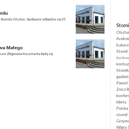
milu
Stomilu Olsztyn. Spotkanie odbędzie się 25
Stomi
Olszty
Andrze
Łukasz
owa Małego
Stomil 
zni Zbigniewa Kaczmarka będą się
Bartkow
kontuz
Stomil
gadżet
Paweł 
Znicz B
konfer
bilety
Polska
stomil-
Grzym
Wigry 