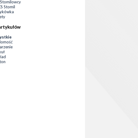
Stomilowcy
 Stomil
zykówka
ety
artykułów
ystkie
domość
rzenie
kuł
iad
eton