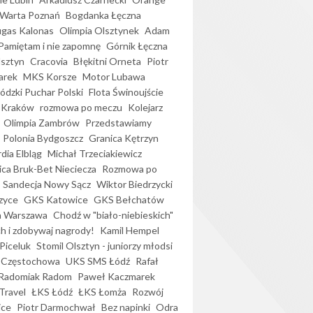
Warta Poznań
Bogdanka Łęczna
gas Kalonas
Olimpia Olsztynek
Adam
Pamiętam i nie zapomnę
Górnik Łęczna
lsztyn
Cracovia
Błękitni Orneta
Piotr
arek
MKS Korsze
Motor Lubawa
dzki Puchar Polski
Flota Świnoujście
 Kraków
rozmowa po meczu
Kolejarz
Olimpia Zambrów
Przedstawiamy
Polonia Bydgoszcz
Granica Kętrzyn
dia Elbląg
Michał Trzeciakiewicz
ica Bruk-Bet Nieciecza
Rozmowa po
Sandecja Nowy Sącz
Wiktor Biedrzycki
zyce
GKS Katowice
GKS Bełchatów
a Warszawa
Chodź w "biało-niebieskich"
h i zdobywaj nagrody!
Kamil Hempel
Piceluk
Stomil Olsztyn - juniorzy młodsi
 Częstochowa
UKS SMS Łódź
Rafał
Radomiak Radom
Paweł Kaczmarek
Travel
ŁKS Łódź
ŁKS Łomża
Rozwój
ice
Piotr Darmochwał
Bez napinki
Odra