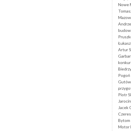
Nowe M
Tomasz
Mazowi
Andrze
budowa
Prusz
Łukasz 
Artur 
Garbar
konkur
Biedrz
Pogoń 
Gutów
przyg
Piotr S
Jarocin
Jacek 
Czeres
Bytom
Motor 