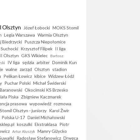
l Olsztyn
Józef Łobocki
MOKS Stomil
n
Legia Warszawa
Warmia Olsztyn
j Biedrzycki
Puszcza Niepołomice
 Suchocki
Krzysztof Filipek
II liga
II Olsztyn
GKS Wikielec
Bartosz
IV liga
sędzia
arbiter
Dominik Kun
ski
je
walne
zarząd
Olsztyn
stadion
u
Pelikan Łowicz
kibice
Widzew Łódź
y
Puchar Polski
Michał Świderski
Baranowski
Okocimski KS Brzesko
iała Piska
Zbigniew Kaczmarek
encja prasowa
wypowiedź
rozmowa
Stomil Olsztyn - juniorzy
Karol Żwir
Polska U-17
Daniel Michałowski
sklep.pl
koszulki
Ekstraklasa
Piotr
owicz
Mamry Giżycko
Artur Aluszyk
Suwałki
Radosław Stefanowicz
Drwęca