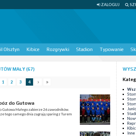
ZALOGUJ
SZ
l Olsztyn
Kibice
Rozgrywki
Stadion
Typowanie
Sk
TÓW MAŁY (67)
WYSZ
Kateg
1
2
3
4
Wsz
Stom
Stom
 obóz do Gutowa
Stomi
Juni
o Gutowa Małego zabierze 26 zawodników.
Stad
zcze tego samego dnia zagrają sparing z Turem
Nowy
Repr
Kibi
Inne