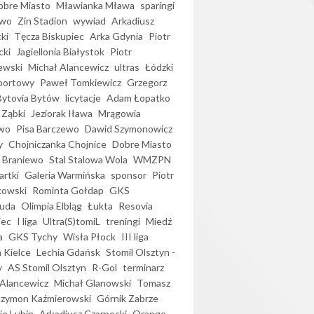
bre Miasto
Mławianka Mława
sparingi
ewo
Zin Stadion
wywiad
Arkadiusz
ki
Tęcza Biskupiec
Arka Gdynia
Piotr
cki
Jagiellonia Białystok
Piotr
ewski
Michał Alancewicz
ultras
Łódzki
portowy
Paweł Tomkiewicz
Grzegorz
Bytovia Bytów
licytacje
Adam Łopatko
 Ząbki
Jeziorak Iława
Mrągowia
wo
Pisa Barczewo
Dawid Szymonowicz
y
Chojniczanka Chojnice
Dobre Miasto
 Braniewo
Stal Stalowa Wola
WMZPN
artki
Galeria Warmińska
sponsor
Piotr
kowski
Rominta Gołdap
GKS
uda
Olimpia Elbląg
Łukta
Resovia
iec
I liga
Ultra(S)tomiL
treningi
Miedź
a
GKS Tychy
Wisła Płock
III liga
 Kielce
Lechia Gdańsk
Stomil Olsztyn -
y
AS Stomil Olsztyn
R-Gol
terminarz
Alancewicz
Michał Glanowski
Tomasz
Szymon Kaźmierowski
Górnik Zabrze
ie Lubin
Arkadiusz Czarnecki
Orange