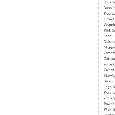
DKS Do
Barcz
Kopruc
Głowa
Wypni
Klub S
Lech
Dolcan
Mrągo
karnet
Zatoka
żółte k
Zającz
Stawig
Biskup
Legnic
Korona
kobiet
Paweł 
Ptak
Zagłęb