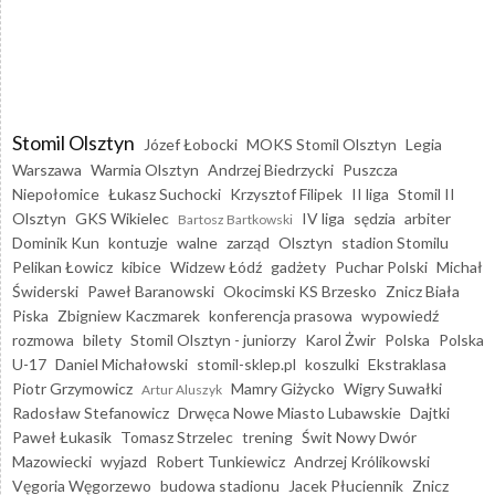
Stomil Olsztyn
Józef Łobocki
MOKS Stomil Olsztyn
Legia
Warszawa
Warmia Olsztyn
Andrzej Biedrzycki
Puszcza
Niepołomice
Łukasz Suchocki
Krzysztof Filipek
II liga
Stomil II
Olsztyn
GKS Wikielec
IV liga
sędzia
arbiter
Bartosz Bartkowski
Dominik Kun
kontuzje
walne
zarząd
Olsztyn
stadion Stomilu
Pelikan Łowicz
kibice
Widzew Łódź
gadżety
Puchar Polski
Michał
Świderski
Paweł Baranowski
Okocimski KS Brzesko
Znicz Biała
Piska
Zbigniew Kaczmarek
konferencja prasowa
wypowiedź
rozmowa
bilety
Stomil Olsztyn - juniorzy
Karol Żwir
Polska
Polska
U-17
Daniel Michałowski
stomil-sklep.pl
koszulki
Ekstraklasa
Piotr Grzymowicz
Mamry Giżycko
Wigry Suwałki
Artur Aluszyk
Radosław Stefanowicz
Drwęca Nowe Miasto Lubawskie
Dajtki
Paweł Łukasik
Tomasz Strzelec
trening
Świt Nowy Dwór
Mazowiecki
wyjazd
Robert Tunkiewicz
Andrzej Królikowski
Vęgoria Węgorzewo
budowa stadionu
Jacek Płuciennik
Znicz