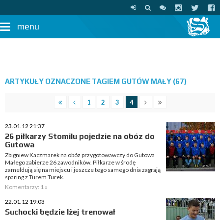
menu
ARTYKUŁY OZNACZONE TAGIEM GUTÓW MAŁY (67)
1
2
3
4
23.01.12 21:37
26 piłkarzy Stomilu pojedzie na obóz do
Gutowa
Zbigniew Kaczmarek na obóz przygotowawczy do Gutowa
Małego zabierze 26 zawodników. Piłkarze w środę
zameldują się na miejscu i jeszcze tego samego dnia zagrają
sparing z Turem Turek.
Komentarzy: 1 »
22.01.12 19:03
Suchocki będzie lżej trenował