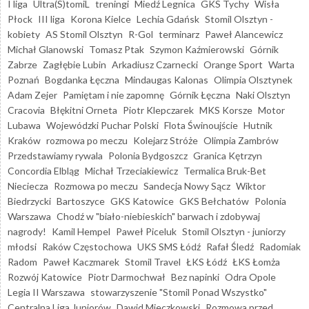
I liga
Ultra(S)tomiL
treningi
Miedź Legnica
GKS Tychy
Wisła
Płock
III liga
Korona Kielce
Lechia Gdańsk
Stomil Olsztyn -
kobiety
AS Stomil Olsztyn
R-Gol
terminarz
Paweł Alancewicz
Michał Glanowski
Tomasz Ptak
Szymon Kaźmierowski
Górnik
Zabrze
Zagłębie Lubin
Arkadiusz Czarnecki
Orange Sport
Warta
Poznań
Bogdanka Łęczna
Mindaugas Kalonas
Olimpia Olsztynek
Adam Zejer
Pamiętam i nie zapomnę
Górnik Łęczna
Naki Olsztyn
Cracovia
Błękitni Orneta
Piotr Klepczarek
MKS Korsze
Motor
Lubawa
Wojewódzki Puchar Polski
Flota Świnoujście
Hutnik
Kraków
rozmowa po meczu
Kolejarz Stróże
Olimpia Zambrów
Przedstawiamy rywala
Polonia Bydgoszcz
Granica Kętrzyn
Concordia Elbląg
Michał Trzeciakiewicz
Termalica Bruk-Bet
Nieciecza
Rozmowa po meczu
Sandecja Nowy Sącz
Wiktor
Biedrzycki
Bartoszyce
GKS Katowice
GKS Bełchatów
Polonia
Warszawa
Chodź w "biało-niebieskich" barwach i zdobywaj
nagrody!
Kamil Hempel
Paweł Piceluk
Stomil Olsztyn - juniorzy
młodsi
Raków Częstochowa
UKS SMS Łódź
Rafał Śledź
Radomiak
Radom
Paweł Kaczmarek
Stomil Travel
ŁKS Łódź
ŁKS Łomża
Rozwój Katowice
Piotr Darmochwał
Bez napinki
Odra Opole
Legia II Warszawa
stowarzyszenie "Stomil Ponad Wszystko"
Centralna Liga Juniorów
Dawid Mieczkowski
Rozmowa przed