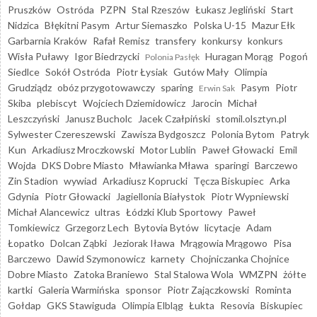
Pruszków
Ostróda
PZPN
Stal Rzeszów
Łukasz Jegliński
Start
Nidzica
Błękitni Pasym
Artur Siemaszko
Polska U-15
Mazur Ełk
Garbarnia Kraków
Rafał Remisz
transfery
konkursy
konkurs
Wisła Puławy
Igor Biedrzycki
Huragan Morąg
Pogoń
Polonia Pasłęk
Siedlce
Sokół Ostróda
Piotr Łysiak
Gutów Mały
Olimpia
Grudziądz
obóz przygotowawczy
sparing
Pasym
Piotr
Erwin Sak
Skiba
plebiscyt
Wojciech Dziemidowicz
Jarocin
Michał
Leszczyński
Janusz Bucholc
Jacek Czałpiński
stomil.olsztyn.pl
Sylwester Czereszewski
Zawisza Bydgoszcz
Polonia Bytom
Patryk
Kun
Arkadiusz Mroczkowski
Motor Lublin
Paweł Głowacki
Emil
Wojda
DKS Dobre Miasto
Mławianka Mława
sparingi
Barczewo
Zin Stadion
wywiad
Arkadiusz Koprucki
Tęcza Biskupiec
Arka
Gdynia
Piotr Głowacki
Jagiellonia Białystok
Piotr Wypniewski
Michał Alancewicz
ultras
Łódzki Klub Sportowy
Paweł
Tomkiewicz
Grzegorz Lech
Bytovia Bytów
licytacje
Adam
Łopatko
Dolcan Ząbki
Jeziorak Iława
Mrągowia Mrągowo
Pisa
Barczewo
Dawid Szymonowicz
karnety
Chojniczanka Chojnice
Dobre Miasto
Zatoka Braniewo
Stal Stalowa Wola
WMZPN
żółte
kartki
Galeria Warmińska
sponsor
Piotr Zajączkowski
Rominta
Gołdap
GKS Stawiguda
Olimpia Elbląg
Łukta
Resovia
Biskupiec