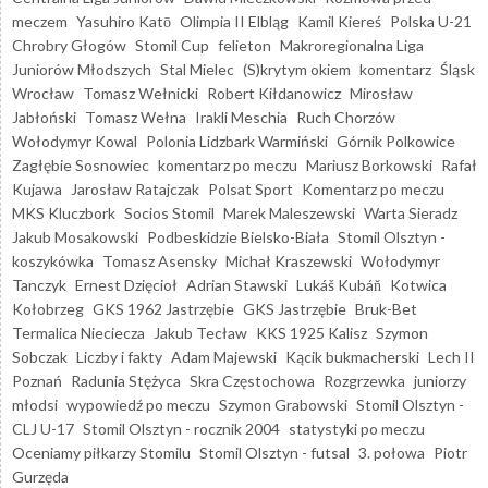
meczem
Yasuhiro Katō
Olimpia II Elbląg
Kamil Kiereś
Polska U-21
Chrobry Głogów
Stomil Cup
felieton
Makroregionalna Liga
Juniorów Młodszych
Stal Mielec
(S)krytym okiem
komentarz
Śląsk
Wrocław
Tomasz Wełnicki
Robert Kiłdanowicz
Mirosław
Jabłoński
Tomasz Wełna
Irakli Meschia
Ruch Chorzów
Wołodymyr Kowal
Polonia Lidzbark Warmiński
Górnik Polkowice
Zagłębie Sosnowiec
komentarz po meczu
Mariusz Borkowski
Rafał
Kujawa
Jarosław Ratajczak
Polsat Sport
Komentarz po meczu
MKS Kluczbork
Socios Stomil
Marek Maleszewski
Warta Sieradz
Jakub Mosakowski
Podbeskidzie Bielsko-Biała
Stomil Olsztyn -
koszykówka
Tomasz Asensky
Michał Kraszewski
Wołodymyr
Tanczyk
Ernest Dzięcioł
Adrian Stawski
Lukáš Kubáň
Kotwica
Kołobrzeg
GKS 1962 Jastrzębie
GKS Jastrzębie
Bruk-Bet
Termalica Nieciecza
Jakub Tecław
KKS 1925 Kalisz
Szymon
Sobczak
Liczby i fakty
Adam Majewski
Kącik bukmacherski
Lech II
Poznań
Radunia Stężyca
Skra Częstochowa
Rozgrzewka
juniorzy
młodsi
wypowiedź po meczu
Szymon Grabowski
Stomil Olsztyn -
CLJ U-17
Stomil Olsztyn - rocznik 2004
statystyki po meczu
Oceniamy piłkarzy Stomilu
Stomil Olsztyn - futsal
3. połowa
Piotr
Gurzęda