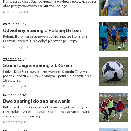
Kontuzja Łukasza Suchockiego nie wyklucza go z wyjazdu na
obóz przygotowawczy do Gutowa Małego.
Komentarzy: 0 »
09.01.12 13:47
Odwołany sparing z Polonią Bytom
Polonia Bytom zrezygnowała ze sparingu ze Stomilem
Olsztyn, który miał się odbyć pierwszego lutego.
Komentarzy: 1 »
23.12.11 11:34
Stomil zagra sparing z ŁKS-em
Łódzki Klub Sportowy będzie rywalem Stomilu Olsztyn
podczas obozu w Gutowie Małym. Spotkanie odbędzie się
28 stycznia.
Komentarzy: 4 »
06.12.11 15:45
Dwa sparingi do zaplanowania
Piłkarze Stomilu Olsztyn w okresie przygotowawczym
rozegrają łącznie jedenaście sparingów. Do zaplanowania
zostały jeszcze dwie gry.
Komentarzy: 0 »
09.11.11 15:09