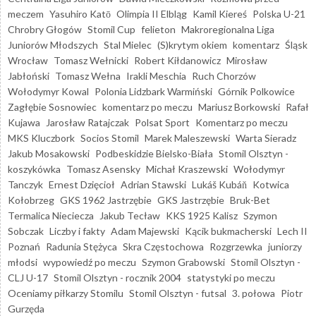
meczem
Yasuhiro Katō
Olimpia II Elbląg
Kamil Kiereś
Polska U-21
Chrobry Głogów
Stomil Cup
felieton
Makroregionalna Liga
Juniorów Młodszych
Stal Mielec
(S)krytym okiem
komentarz
Śląsk
Wrocław
Tomasz Wełnicki
Robert Kiłdanowicz
Mirosław
Jabłoński
Tomasz Wełna
Irakli Meschia
Ruch Chorzów
Wołodymyr Kowal
Polonia Lidzbark Warmiński
Górnik Polkowice
Zagłębie Sosnowiec
komentarz po meczu
Mariusz Borkowski
Rafał
Kujawa
Jarosław Ratajczak
Polsat Sport
Komentarz po meczu
MKS Kluczbork
Socios Stomil
Marek Maleszewski
Warta Sieradz
Jakub Mosakowski
Podbeskidzie Bielsko-Biała
Stomil Olsztyn -
koszykówka
Tomasz Asensky
Michał Kraszewski
Wołodymyr
Tanczyk
Ernest Dzięcioł
Adrian Stawski
Lukáš Kubáň
Kotwica
Kołobrzeg
GKS 1962 Jastrzębie
GKS Jastrzębie
Bruk-Bet
Termalica Nieciecza
Jakub Tecław
KKS 1925 Kalisz
Szymon
Sobczak
Liczby i fakty
Adam Majewski
Kącik bukmacherski
Lech II
Poznań
Radunia Stężyca
Skra Częstochowa
Rozgrzewka
juniorzy
młodsi
wypowiedź po meczu
Szymon Grabowski
Stomil Olsztyn -
CLJ U-17
Stomil Olsztyn - rocznik 2004
statystyki po meczu
Oceniamy piłkarzy Stomilu
Stomil Olsztyn - futsal
3. połowa
Piotr
Gurzęda