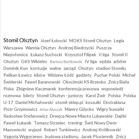
Stomil Olsztyn
Józef Łobocki
MOKS Stomil Olsztyn
Legia
Warszawa
Warmia Olsztyn
Andrzej Biedrzycki
Puszcza
Niepołomice
Łukasz Suchocki
Krzysztof Filipek
II liga
Stomil II
Olsztyn
GKS Wikielec
IV liga
sędzia
arbiter
Bartosz Bartkowski
Dominik Kun
kontuzje
walne
zarząd
Olsztyn
stadion Stomilu
Pelikan Łowicz
kibice
Widzew Łódź
gadżety
Puchar Polski
Michał
Świderski
Paweł Baranowski
Okocimski KS Brzesko
Znicz Biała
Piska
Zbigniew Kaczmarek
konferencja prasowa
wypowiedź
rozmowa
bilety
Stomil Olsztyn - juniorzy
Karol Żwir
Polska
Polska
U-17
Daniel Michałowski
stomil-sklep.pl
koszulki
Ekstraklasa
Piotr Grzymowicz
Mamry Giżycko
Wigry Suwałki
Artur Aluszyk
Radosław Stefanowicz
Drwęca Nowe Miasto Lubawskie
Dajtki
Paweł Łukasik
Tomasz Strzelec
trening
Świt Nowy Dwór
Mazowiecki
wyjazd
Robert Tunkiewicz
Andrzej Królikowski
Vęgoria Węgorzewo
budowa stadionu
Jacek Płuciennik
Znicz