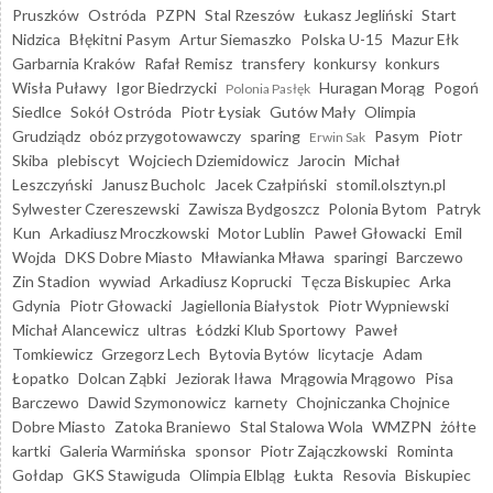
Pruszków
Ostróda
PZPN
Stal Rzeszów
Łukasz Jegliński
Start
Nidzica
Błękitni Pasym
Artur Siemaszko
Polska U-15
Mazur Ełk
Garbarnia Kraków
Rafał Remisz
transfery
konkursy
konkurs
Wisła Puławy
Igor Biedrzycki
Huragan Morąg
Pogoń
Polonia Pasłęk
Siedlce
Sokół Ostróda
Piotr Łysiak
Gutów Mały
Olimpia
Grudziądz
obóz przygotowawczy
sparing
Pasym
Piotr
Erwin Sak
Skiba
plebiscyt
Wojciech Dziemidowicz
Jarocin
Michał
Leszczyński
Janusz Bucholc
Jacek Czałpiński
stomil.olsztyn.pl
Sylwester Czereszewski
Zawisza Bydgoszcz
Polonia Bytom
Patryk
Kun
Arkadiusz Mroczkowski
Motor Lublin
Paweł Głowacki
Emil
Wojda
DKS Dobre Miasto
Mławianka Mława
sparingi
Barczewo
Zin Stadion
wywiad
Arkadiusz Koprucki
Tęcza Biskupiec
Arka
Gdynia
Piotr Głowacki
Jagiellonia Białystok
Piotr Wypniewski
Michał Alancewicz
ultras
Łódzki Klub Sportowy
Paweł
Tomkiewicz
Grzegorz Lech
Bytovia Bytów
licytacje
Adam
Łopatko
Dolcan Ząbki
Jeziorak Iława
Mrągowia Mrągowo
Pisa
Barczewo
Dawid Szymonowicz
karnety
Chojniczanka Chojnice
Dobre Miasto
Zatoka Braniewo
Stal Stalowa Wola
WMZPN
żółte
kartki
Galeria Warmińska
sponsor
Piotr Zajączkowski
Rominta
Gołdap
GKS Stawiguda
Olimpia Elbląg
Łukta
Resovia
Biskupiec