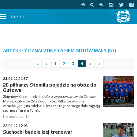
menu
ARTYKUŁY OZNACZONE TAGIEM GUTÓW MAŁY (67)
1
2
3
4
23.01.12 21:37
26 piłkarzy Stomilu pojedzie na obóz do
Gutowa
Zbigniew Kaczmarek na obóz przygotowawczy do Gutowa
Małego zabierze 26 zawodników. Piłkarze w środę
zameldują się na miejscu i jeszcze tego samego dnia zagrają
sparing z Turem Turek.
Komentarzy: 1 »
22.01.12 19:03
Suchocki będzie lżej trenował