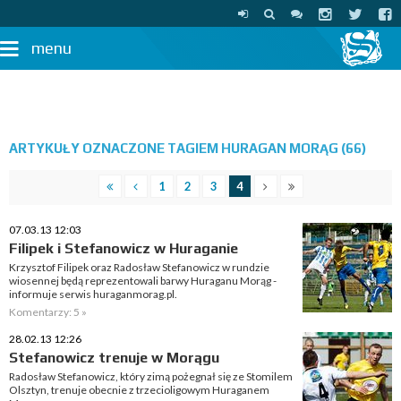
menu
ARTYKUŁY OZNACZONE TAGIEM HURAGAN MORĄG (66)
1
2
3
4
07.03.13 12:03
Filipek i Stefanowicz w Huraganie
Krzysztof Filipek oraz Radosław Stefanowicz w rundzie
wiosennej będą reprezentowali barwy Huraganu Morąg -
informuje serwis huraganmorag.pl.
Komentarzy: 5 »
28.02.13 12:26
Stefanowicz trenuje w Morągu
Radosław Stefanowicz, który zimą pożegnał się ze Stomilem
Olsztyn, trenuje obecnie z trzecioligowym Huraganem