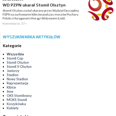
WD PZPN ukarał Stomil Olsztyn
Stomil Olsztyn został ukarany przez Wydział Dyscypliny
PZPN za zachowanie kibiców podczas meczów Pucharu
Polski z Huraganem Morąg i Widzewem Łódź.
Komentarzy: 37 »
WYSZUKIWARKA ARTYKUŁÓW
Kategorie
Wszystkie
Stomil Cup
Stomil Olsztyn
Stomil II Olsztyn
Juniorzy
Stadion
Nowy Stadion
Reprezentacja
Kibice
Inne
OKS Stomilowcy
MOKS Stomil
Koszykówka
Kobiety