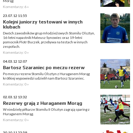
Morąg.
Komentarzy: 6 »
23.07.12 11:55
Kolejni juniorzy testowani w innych
klubach
Dwóch zawodników grup młodzieżowych Stomilu Olsztyn,
16-letni napastnik Mateusz Synowiec oraz 19-letni
pomocnik Piotr Buczek, przebywa na testach w innych
zespołach.
Komentarzy: 0 »
04.03.12 12:07
Bartosz Szaraniec po meczu rezerw
Po meczu rezerw Stomilu Olsztyn z Huraganem Morąg
krótkiej wypowiedzi udzielił nam Bartosz Szaraniec.
Komentarzy: 0 »
02.03.12 13:32
Rezerwy grają z Huraganem Morąg
W niedzielę piłkarze Stomilu II Olsztyn zagrają sparing z
Huraganem Morąg.
Komentarzy: 0 »
30.10.11 23:59