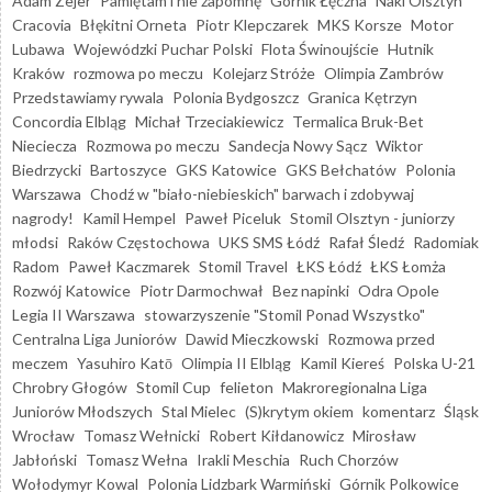
Adam Zejer
Pamiętam i nie zapomnę
Górnik Łęczna
Naki Olsztyn
Cracovia
Błękitni Orneta
Piotr Klepczarek
MKS Korsze
Motor
Lubawa
Wojewódzki Puchar Polski
Flota Świnoujście
Hutnik
Kraków
rozmowa po meczu
Kolejarz Stróże
Olimpia Zambrów
Przedstawiamy rywala
Polonia Bydgoszcz
Granica Kętrzyn
Concordia Elbląg
Michał Trzeciakiewicz
Termalica Bruk-Bet
Nieciecza
Rozmowa po meczu
Sandecja Nowy Sącz
Wiktor
Biedrzycki
Bartoszyce
GKS Katowice
GKS Bełchatów
Polonia
Warszawa
Chodź w "biało-niebieskich" barwach i zdobywaj
nagrody!
Kamil Hempel
Paweł Piceluk
Stomil Olsztyn - juniorzy
młodsi
Raków Częstochowa
UKS SMS Łódź
Rafał Śledź
Radomiak
Radom
Paweł Kaczmarek
Stomil Travel
ŁKS Łódź
ŁKS Łomża
Rozwój Katowice
Piotr Darmochwał
Bez napinki
Odra Opole
Legia II Warszawa
stowarzyszenie "Stomil Ponad Wszystko"
Centralna Liga Juniorów
Dawid Mieczkowski
Rozmowa przed
meczem
Yasuhiro Katō
Olimpia II Elbląg
Kamil Kiereś
Polska U-21
Chrobry Głogów
Stomil Cup
felieton
Makroregionalna Liga
Juniorów Młodszych
Stal Mielec
(S)krytym okiem
komentarz
Śląsk
Wrocław
Tomasz Wełnicki
Robert Kiłdanowicz
Mirosław
Jabłoński
Tomasz Wełna
Irakli Meschia
Ruch Chorzów
Wołodymyr Kowal
Polonia Lidzbark Warmiński
Górnik Polkowice