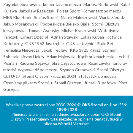
Zagłębie Sosnowiec
komentarz po meczu
Mariusz Borkowski
Rafał
Kujawa
Jarosław Ratajczak
Polsat Sport
Komentarz po meczu
MKS Kluczbork
Socios Stomil
Marek Maleszewski
Warta Sieradz
Jakub Mosakowski
Podbeskidzie Bielsko-Biała
Stomil Olsztyn -
koszykówka
Tomasz Asensky
Michał Kraszewski
Wołodymyr
Tanczyk
Ernest Dzięcioł
Adrian Stawski
Lukáš Kubáň
Kotwica
Kołobrzeg
GKS 1962 Jastrzębie
GKS Jastrzębie
Bruk-Bet
Termalica Nieciecza
Jakub Tecław
KKS 1925 Kalisz
Szymon
Sobczak
Liczby i fakty
Adam Majewski
Kącik bukmacherski
Lech II
Poznań
Radunia Stężyca
Skra Częstochowa
Rozgrzewka
juniorzy
młodsi
wypowiedź po meczu
Szymon Grabowski
Stomil Olsztyn -
CLJ U-17
Stomil Olsztyn - rocznik 2004
statystyki po meczu
Oceniamy piłkarzy Stomilu
Stomil Olsztyn - futsal
3. połowa
Piotr
Gurzęda
Wszelkie prawa zastrzeżone 2000-2026 ©
OKS Stomil on-line
ISSN:
1898-2328
Niniejsza witryna nie ma żadnego związku z klubem OKS Stomil
Olsztyn. Prezentujemy tutaj niezależne opinie na temat sytuacji w
piłce na Warmii i Mazurach