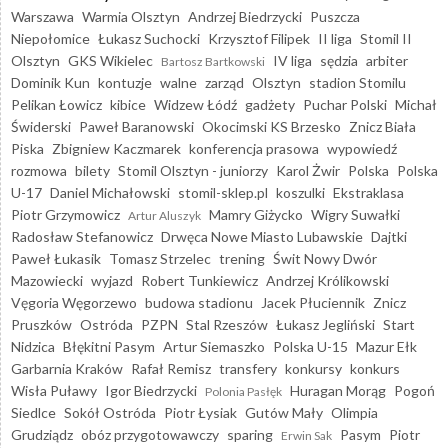
Warszawa
Warmia Olsztyn
Andrzej Biedrzycki
Puszcza
Niepołomice
Łukasz Suchocki
Krzysztof Filipek
II liga
Stomil II
Olsztyn
GKS Wikielec
IV liga
sędzia
arbiter
Bartosz Bartkowski
Dominik Kun
kontuzje
walne
zarząd
Olsztyn
stadion Stomilu
Pelikan Łowicz
kibice
Widzew Łódź
gadżety
Puchar Polski
Michał
Świderski
Paweł Baranowski
Okocimski KS Brzesko
Znicz Biała
Piska
Zbigniew Kaczmarek
konferencja prasowa
wypowiedź
rozmowa
bilety
Stomil Olsztyn - juniorzy
Karol Żwir
Polska
Polska
U-17
Daniel Michałowski
stomil-sklep.pl
koszulki
Ekstraklasa
Piotr Grzymowicz
Mamry Giżycko
Wigry Suwałki
Artur Aluszyk
Radosław Stefanowicz
Drwęca Nowe Miasto Lubawskie
Dajtki
Paweł Łukasik
Tomasz Strzelec
trening
Świt Nowy Dwór
Mazowiecki
wyjazd
Robert Tunkiewicz
Andrzej Królikowski
Vęgoria Węgorzewo
budowa stadionu
Jacek Płuciennik
Znicz
Pruszków
Ostróda
PZPN
Stal Rzeszów
Łukasz Jegliński
Start
Nidzica
Błękitni Pasym
Artur Siemaszko
Polska U-15
Mazur Ełk
Garbarnia Kraków
Rafał Remisz
transfery
konkursy
konkurs
Wisła Puławy
Igor Biedrzycki
Huragan Morąg
Pogoń
Polonia Pasłęk
Siedlce
Sokół Ostróda
Piotr Łysiak
Gutów Mały
Olimpia
Grudziądz
obóz przygotowawczy
sparing
Pasym
Piotr
Erwin Sak