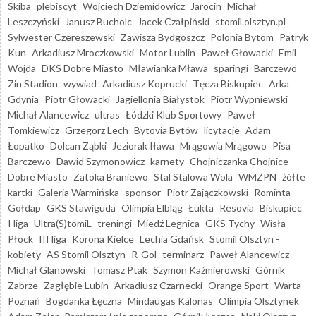
Skiba
plebiscyt
Wojciech Dziemidowicz
Jarocin
Michał
Leszczyński
Janusz Bucholc
Jacek Czałpiński
stomil.olsztyn.pl
Sylwester Czereszewski
Zawisza Bydgoszcz
Polonia Bytom
Patryk
Kun
Arkadiusz Mroczkowski
Motor Lublin
Paweł Głowacki
Emil
Wojda
DKS Dobre Miasto
Mławianka Mława
sparingi
Barczewo
Zin Stadion
wywiad
Arkadiusz Koprucki
Tęcza Biskupiec
Arka
Gdynia
Piotr Głowacki
Jagiellonia Białystok
Piotr Wypniewski
Michał Alancewicz
ultras
Łódzki Klub Sportowy
Paweł
Tomkiewicz
Grzegorz Lech
Bytovia Bytów
licytacje
Adam
Łopatko
Dolcan Ząbki
Jeziorak Iława
Mrągowia Mrągowo
Pisa
Barczewo
Dawid Szymonowicz
karnety
Chojniczanka Chojnice
Dobre Miasto
Zatoka Braniewo
Stal Stalowa Wola
WMZPN
żółte
kartki
Galeria Warmińska
sponsor
Piotr Zajączkowski
Rominta
Gołdap
GKS Stawiguda
Olimpia Elbląg
Łukta
Resovia
Biskupiec
I liga
Ultra(S)tomiL
treningi
Miedź Legnica
GKS Tychy
Wisła
Płock
III liga
Korona Kielce
Lechia Gdańsk
Stomil Olsztyn -
kobiety
AS Stomil Olsztyn
R-Gol
terminarz
Paweł Alancewicz
Michał Glanowski
Tomasz Ptak
Szymon Kaźmierowski
Górnik
Zabrze
Zagłębie Lubin
Arkadiusz Czarnecki
Orange Sport
Warta
Poznań
Bogdanka Łęczna
Mindaugas Kalonas
Olimpia Olsztynek