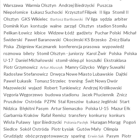
Warszawa
Warmia Olsztyn
Andrzej Biedrzycki
Puszcza
Niepołomice
Łukasz Suchocki
Krzysztof Filipek
II liga
Stomil II
Olsztyn
GKS Wikielec
IV liga
sędzia
arbiter
Bartosz Bartkowski
Dominik Kun
kontuzje
walne
zarząd
Olsztyn
stadion Stomilu
Pelikan Łowicz
kibice
Widzew Łódź
gadżety
Puchar Polski
Michał
Świderski
Paweł Baranowski
Okocimski KS Brzesko
Znicz Biała
Piska
Zbigniew Kaczmarek
konferencja prasowa
wypowiedź
rozmowa
bilety
Stomil Olsztyn - juniorzy
Karol Żwir
Polska
Polska
U-17
Daniel Michałowski
stomil-sklep.pl
koszulki
Ekstraklasa
Piotr Grzymowicz
Mamry Giżycko
Wigry Suwałki
Artur Aluszyk
Radosław Stefanowicz
Drwęca Nowe Miasto Lubawskie
Dajtki
Paweł Łukasik
Tomasz Strzelec
trening
Świt Nowy Dwór
Mazowiecki
wyjazd
Robert Tunkiewicz
Andrzej Królikowski
Vęgoria Węgorzewo
budowa stadionu
Jacek Płuciennik
Znicz
Pruszków
Ostróda
PZPN
Stal Rzeszów
Łukasz Jegliński
Start
Nidzica
Błękitni Pasym
Artur Siemaszko
Polska U-15
Mazur Ełk
Garbarnia Kraków
Rafał Remisz
transfery
konkursy
konkurs
Wisła Puławy
Igor Biedrzycki
Huragan Morąg
Pogoń
Polonia Pasłęk
Siedlce
Sokół Ostróda
Piotr Łysiak
Gutów Mały
Olimpia
Grudziądz
obóz przygotowawczy
sparing
Pasym
Piotr
Erwin Sak