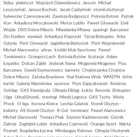
Skiba
plebiscyt
Wojciech Dziemidowicz
Jarocin
Michał
Leszczyński
Janusz Bucholc
Jacek Czałpiński
stomil.olsztyn.pl
Sylwester Czereszewski
Zawisza Bydgoszcz
Polonia Bytom
Patryk
Kun
Arkadiusz Mroczkowski
Motor Lublin
Paweł Głowacki
Emil
Wojda
DKS Dobre Miasto
Mławianka Mława
sparingi
Barczewo
Zin Stadion
wywiad
Arkadiusz Koprucki
Tęcza Biskupiec
Arka
Gdynia
Piotr Głowacki
Jagiellonia Białystok
Piotr Wypniewski
Michał Alancewicz
ultras
Łódzki Klub Sportowy
Paweł
Tomkiewicz
Grzegorz Lech
Bytovia Bytów
licytacje
Adam
Łopatko
Dolcan Ząbki
Jeziorak Iława
Mrągowia Mrągowo
Pisa
Barczewo
Dawid Szymonowicz
karnety
Chojniczanka Chojnice
Dobre Miasto
Zatoka Braniewo
Stal Stalowa Wola
WMZPN
żółte
kartki
Galeria Warmińska
sponsor
Piotr Zajączkowski
Rominta
Gołdap
GKS Stawiguda
Olimpia Elbląg
Łukta
Resovia
Biskupiec
I liga
Ultra(S)tomiL
treningi
Miedź Legnica
GKS Tychy
Wisła
Płock
III liga
Korona Kielce
Lechia Gdańsk
Stomil Olsztyn -
kobiety
AS Stomil Olsztyn
R-Gol
terminarz
Paweł Alancewicz
Michał Glanowski
Tomasz Ptak
Szymon Kaźmierowski
Górnik
Zabrze
Zagłębie Lubin
Arkadiusz Czarnecki
Orange Sport
Warta
Poznań
Bogdanka Łęczna
Mindaugas Kalonas
Olimpia Olsztynek