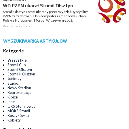
WD PZPN ukarał Stomil Olsztyn
Stomil Olsztyn został ukarany przez Wydział Dyscypliny
PZPN za zachowanie kibiców podczas meczów Pucharu
Polski z Huraganem Morąg i Widzewem Łódź.
Komentarzy: 37 »
WYSZUKIWARKA ARTYKUŁÓW
Kategorie
Wszystkie
Stomil Cup
Stomil Olsztyn
Stomil II Olsztyn
Juniorzy
Stadion
Nowy Stadion
Reprezentacja
Kibice
Inne
OKS Stomilowcy
MOKS Stomil
Koszykówka
Kobiety