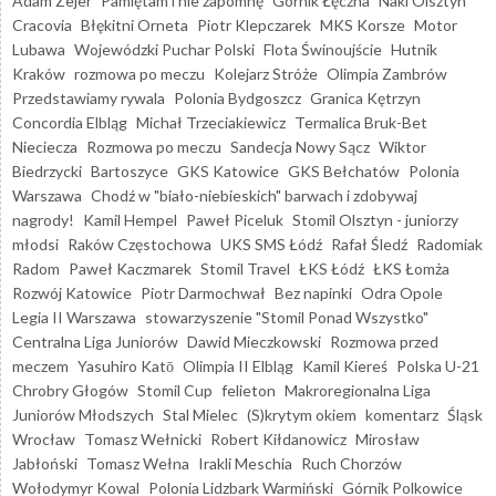
Adam Zejer
Pamiętam i nie zapomnę
Górnik Łęczna
Naki Olsztyn
Cracovia
Błękitni Orneta
Piotr Klepczarek
MKS Korsze
Motor
Lubawa
Wojewódzki Puchar Polski
Flota Świnoujście
Hutnik
Kraków
rozmowa po meczu
Kolejarz Stróże
Olimpia Zambrów
Przedstawiamy rywala
Polonia Bydgoszcz
Granica Kętrzyn
Concordia Elbląg
Michał Trzeciakiewicz
Termalica Bruk-Bet
Nieciecza
Rozmowa po meczu
Sandecja Nowy Sącz
Wiktor
Biedrzycki
Bartoszyce
GKS Katowice
GKS Bełchatów
Polonia
Warszawa
Chodź w "biało-niebieskich" barwach i zdobywaj
nagrody!
Kamil Hempel
Paweł Piceluk
Stomil Olsztyn - juniorzy
młodsi
Raków Częstochowa
UKS SMS Łódź
Rafał Śledź
Radomiak
Radom
Paweł Kaczmarek
Stomil Travel
ŁKS Łódź
ŁKS Łomża
Rozwój Katowice
Piotr Darmochwał
Bez napinki
Odra Opole
Legia II Warszawa
stowarzyszenie "Stomil Ponad Wszystko"
Centralna Liga Juniorów
Dawid Mieczkowski
Rozmowa przed
meczem
Yasuhiro Katō
Olimpia II Elbląg
Kamil Kiereś
Polska U-21
Chrobry Głogów
Stomil Cup
felieton
Makroregionalna Liga
Juniorów Młodszych
Stal Mielec
(S)krytym okiem
komentarz
Śląsk
Wrocław
Tomasz Wełnicki
Robert Kiłdanowicz
Mirosław
Jabłoński
Tomasz Wełna
Irakli Meschia
Ruch Chorzów
Wołodymyr Kowal
Polonia Lidzbark Warmiński
Górnik Polkowice