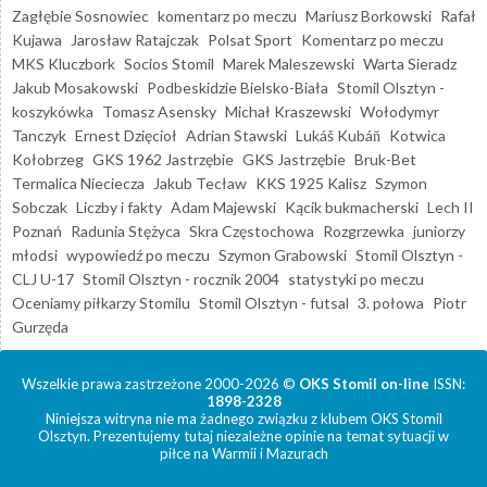
Zagłębie Sosnowiec
komentarz po meczu
Mariusz Borkowski
Rafał
Kujawa
Jarosław Ratajczak
Polsat Sport
Komentarz po meczu
MKS Kluczbork
Socios Stomil
Marek Maleszewski
Warta Sieradz
Jakub Mosakowski
Podbeskidzie Bielsko-Biała
Stomil Olsztyn -
koszykówka
Tomasz Asensky
Michał Kraszewski
Wołodymyr
Tanczyk
Ernest Dzięcioł
Adrian Stawski
Lukáš Kubáň
Kotwica
Kołobrzeg
GKS 1962 Jastrzębie
GKS Jastrzębie
Bruk-Bet
Termalica Nieciecza
Jakub Tecław
KKS 1925 Kalisz
Szymon
Sobczak
Liczby i fakty
Adam Majewski
Kącik bukmacherski
Lech II
Poznań
Radunia Stężyca
Skra Częstochowa
Rozgrzewka
juniorzy
młodsi
wypowiedź po meczu
Szymon Grabowski
Stomil Olsztyn -
CLJ U-17
Stomil Olsztyn - rocznik 2004
statystyki po meczu
Oceniamy piłkarzy Stomilu
Stomil Olsztyn - futsal
3. połowa
Piotr
Gurzęda
Wszelkie prawa zastrzeżone 2000-2026 ©
OKS Stomil on-line
ISSN:
1898-2328
Niniejsza witryna nie ma żadnego związku z klubem OKS Stomil
Olsztyn. Prezentujemy tutaj niezależne opinie na temat sytuacji w
piłce na Warmii i Mazurach