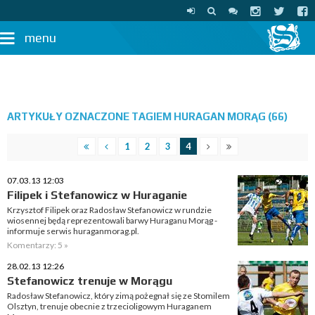
menu
ARTYKUŁY OZNACZONE TAGIEM HURAGAN MORĄG (66)
1
2
3
4
07.03.13 12:03
Filipek i Stefanowicz w Huraganie
Krzysztof Filipek oraz Radosław Stefanowicz w rundzie
wiosennej będą reprezentowali barwy Huraganu Morąg -
informuje serwis huraganmorag.pl.
Komentarzy: 5 »
28.02.13 12:26
Stefanowicz trenuje w Morągu
Radosław Stefanowicz, który zimą pożegnał się ze Stomilem
Olsztyn, trenuje obecnie z trzecioligowym Huraganem