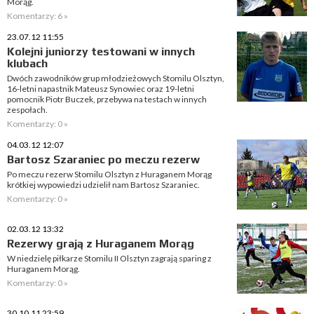
Morąg.
Komentarzy: 6 »
23.07.12 11:55
Kolejni juniorzy testowani w innych
klubach
Dwóch zawodników grup młodzieżowych Stomilu Olsztyn,
16-letni napastnik Mateusz Synowiec oraz 19-letni
pomocnik Piotr Buczek, przebywa na testach w innych
zespołach.
Komentarzy: 0 »
04.03.12 12:07
Bartosz Szaraniec po meczu rezerw
Po meczu rezerw Stomilu Olsztyn z Huraganem Morąg
krótkiej wypowiedzi udzielił nam Bartosz Szaraniec.
Komentarzy: 0 »
02.03.12 13:32
Rezerwy grają z Huraganem Morąg
W niedzielę piłkarze Stomilu II Olsztyn zagrają sparing z
Huraganem Morąg.
Komentarzy: 0 »
30.10.11 23:59