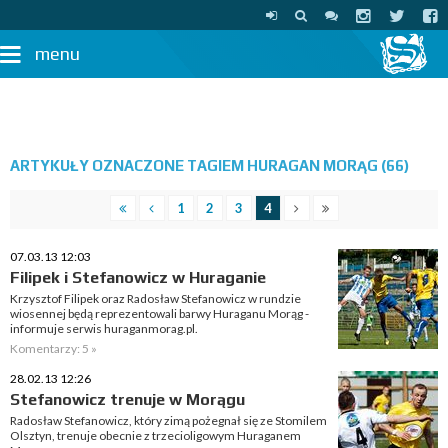
menu
ARTYKUŁY OZNACZONE TAGIEM HURAGAN MORĄG (66)
1
2
3
4
07.03.13 12:03
Filipek i Stefanowicz w Huraganie
Krzysztof Filipek oraz Radosław Stefanowicz w rundzie
wiosennej będą reprezentowali barwy Huraganu Morąg -
informuje serwis huraganmorag.pl.
Komentarzy: 5 »
28.02.13 12:26
Stefanowicz trenuje w Morągu
Radosław Stefanowicz, który zimą pożegnał się ze Stomilem
Olsztyn, trenuje obecnie z trzecioligowym Huraganem