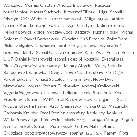
Warszawa
Warmia Olsztyn
Andrzej Biedrzycki
Puszcza
Niepołomice
Łukasz Suchocki
Krzysztof Filipek
II liga
Stomil II
Olsztyn
GKS Wikielec
IV liga
sędzia
arbiter
Bartosz Bartkowski
Dominik Kun
kontuzje
walne
zarząd
Olsztyn
stadion Stomilu
Pelikan Łowicz
kibice
Widzew Łódź
gadżety
Puchar Polski
Michał
Świderski
Paweł Baranowski
Okocimski KS Brzesko
Znicz Biała
Piska
Zbigniew Kaczmarek
konferencja prasowa
wypowiedź
rozmowa
bilety
Stomil Olsztyn - juniorzy
Karol Żwir
Polska
Polska
U-17
Daniel Michałowski
stomil-sklep.pl
koszulki
Ekstraklasa
Piotr Grzymowicz
Mamry Giżycko
Wigry Suwałki
Artur Aluszyk
Radosław Stefanowicz
Drwęca Nowe Miasto Lubawskie
Dajtki
Paweł Łukasik
Tomasz Strzelec
trening
Świt Nowy Dwór
Mazowiecki
wyjazd
Robert Tunkiewicz
Andrzej Królikowski
Vęgoria Węgorzewo
budowa stadionu
Jacek Płuciennik
Znicz
Pruszków
Ostróda
PZPN
Stal Rzeszów
Łukasz Jegliński
Start
Nidzica
Błękitni Pasym
Artur Siemaszko
Polska U-15
Mazur Ełk
Garbarnia Kraków
Rafał Remisz
transfery
konkursy
konkurs
Wisła Puławy
Igor Biedrzycki
Huragan Morąg
Pogoń
Polonia Pasłęk
Siedlce
Sokół Ostróda
Piotr Łysiak
Gutów Mały
Olimpia
Grudziądz
obóz przygotowawczy
sparing
Pasym
Piotr
Erwin Sak