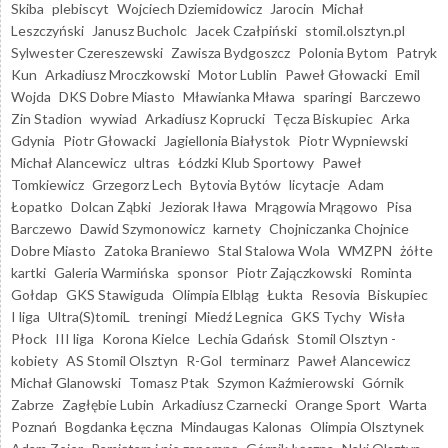
Skiba
plebiscyt
Wojciech Dziemidowicz
Jarocin
Michał
Leszczyński
Janusz Bucholc
Jacek Czałpiński
stomil.olsztyn.pl
Sylwester Czereszewski
Zawisza Bydgoszcz
Polonia Bytom
Patryk
Kun
Arkadiusz Mroczkowski
Motor Lublin
Paweł Głowacki
Emil
Wojda
DKS Dobre Miasto
Mławianka Mława
sparingi
Barczewo
Zin Stadion
wywiad
Arkadiusz Koprucki
Tęcza Biskupiec
Arka
Gdynia
Piotr Głowacki
Jagiellonia Białystok
Piotr Wypniewski
Michał Alancewicz
ultras
Łódzki Klub Sportowy
Paweł
Tomkiewicz
Grzegorz Lech
Bytovia Bytów
licytacje
Adam
Łopatko
Dolcan Ząbki
Jeziorak Iława
Mrągowia Mrągowo
Pisa
Barczewo
Dawid Szymonowicz
karnety
Chojniczanka Chojnice
Dobre Miasto
Zatoka Braniewo
Stal Stalowa Wola
WMZPN
żółte
kartki
Galeria Warmińska
sponsor
Piotr Zajączkowski
Rominta
Gołdap
GKS Stawiguda
Olimpia Elbląg
Łukta
Resovia
Biskupiec
I liga
Ultra(S)tomiL
treningi
Miedź Legnica
GKS Tychy
Wisła
Płock
III liga
Korona Kielce
Lechia Gdańsk
Stomil Olsztyn -
kobiety
AS Stomil Olsztyn
R-Gol
terminarz
Paweł Alancewicz
Michał Glanowski
Tomasz Ptak
Szymon Kaźmierowski
Górnik
Zabrze
Zagłębie Lubin
Arkadiusz Czarnecki
Orange Sport
Warta
Poznań
Bogdanka Łęczna
Mindaugas Kalonas
Olimpia Olsztynek