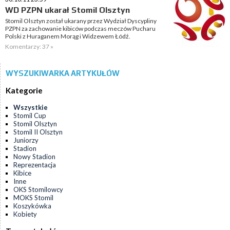
WD PZPN ukarał Stomil Olsztyn
Stomil Olsztyn został ukarany przez Wydział Dyscypliny
PZPN za zachowanie kibiców podczas meczów Pucharu
Polski z Huraganem Morąg i Widzewem Łódź.
Komentarzy: 37 »
WYSZUKIWARKA ARTYKUŁÓW
Kategorie
Wszystkie
Stomil Cup
Stomil Olsztyn
Stomil II Olsztyn
Juniorzy
Stadion
Nowy Stadion
Reprezentacja
Kibice
Inne
OKS Stomilowcy
MOKS Stomil
Koszykówka
Kobiety