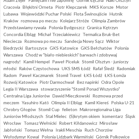
Adam Zejer
Pamiętam i nie zapomnę
Górnik Łęczna
Naki Olsztyn
Cracovia
Błękitni Orneta
Piotr Klepczarek
MKS Korsze
Motor
Lubawa
Wojewódzki Puchar Polski
Flota Świnoujście
Hutnik
Kraków
rozmowa po meczu
Kolejarz Stróże
Olimpia Zambrów
Przedstawiamy rywala
Polonia Bydgoszcz
Granica Kętrzyn
Concordia Elbląg
Michał Trzeciakiewicz
Termalica Bruk-Bet
Nieciecza
Rozmowa po meczu
Sandecja Nowy Sącz
Wiktor
Biedrzycki
Bartoszyce
GKS Katowice
GKS Bełchatów
Polonia
Warszawa
Chodź w "biało-niebieskich" barwach i zdobywaj
nagrody!
Kamil Hempel
Paweł Piceluk
Stomil Olsztyn - juniorzy
młodsi
Raków Częstochowa
UKS SMS Łódź
Rafał Śledź
Radomiak
Radom
Paweł Kaczmarek
Stomil Travel
ŁKS Łódź
ŁKS Łomża
Rozwój Katowice
Piotr Darmochwał
Bez napinki
Odra Opole
Legia II Warszawa
stowarzyszenie "Stomil Ponad Wszystko"
Centralna Liga Juniorów
Dawid Mieczkowski
Rozmowa przed
meczem
Yasuhiro Katō
Olimpia II Elbląg
Kamil Kiereś
Polska U-21
Chrobry Głogów
Stomil Cup
felieton
Makroregionalna Liga
Juniorów Młodszych
Stal Mielec
(S)krytym okiem
komentarz
Śląsk
Wrocław
Tomasz Wełnicki
Robert Kiłdanowicz
Mirosław
Jabłoński
Tomasz Wełna
Irakli Meschia
Ruch Chorzów
Wołodymyr Kowal
Polonia Lidzbark Warmiński
Górnik Polkowice