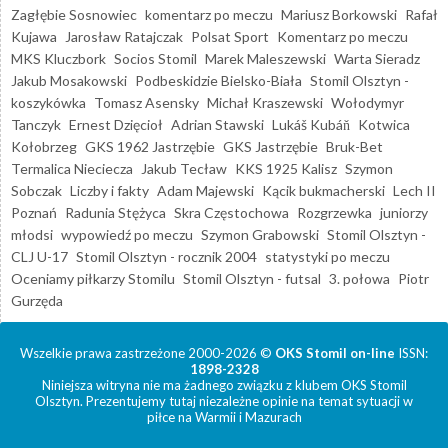
Zagłębie Sosnowiec
komentarz po meczu
Mariusz Borkowski
Rafał
Kujawa
Jarosław Ratajczak
Polsat Sport
Komentarz po meczu
MKS Kluczbork
Socios Stomil
Marek Maleszewski
Warta Sieradz
Jakub Mosakowski
Podbeskidzie Bielsko-Biała
Stomil Olsztyn -
koszykówka
Tomasz Asensky
Michał Kraszewski
Wołodymyr
Tanczyk
Ernest Dzięcioł
Adrian Stawski
Lukáš Kubáň
Kotwica
Kołobrzeg
GKS 1962 Jastrzębie
GKS Jastrzębie
Bruk-Bet
Termalica Nieciecza
Jakub Tecław
KKS 1925 Kalisz
Szymon
Sobczak
Liczby i fakty
Adam Majewski
Kącik bukmacherski
Lech II
Poznań
Radunia Stężyca
Skra Częstochowa
Rozgrzewka
juniorzy
młodsi
wypowiedź po meczu
Szymon Grabowski
Stomil Olsztyn -
CLJ U-17
Stomil Olsztyn - rocznik 2004
statystyki po meczu
Oceniamy piłkarzy Stomilu
Stomil Olsztyn - futsal
3. połowa
Piotr
Gurzęda
Wszelkie prawa zastrzeżone 2000-2026 ©
OKS Stomil on-line
ISSN:
1898-2328
Niniejsza witryna nie ma żadnego związku z klubem OKS Stomil
Olsztyn. Prezentujemy tutaj niezależne opinie na temat sytuacji w
piłce na Warmii i Mazurach