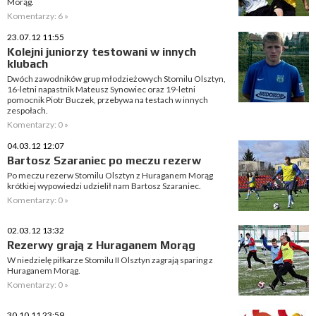
Morąg.
Komentarzy: 6 »
23.07.12 11:55
Kolejni juniorzy testowani w innych
klubach
Dwóch zawodników grup młodzieżowych Stomilu Olsztyn,
16-letni napastnik Mateusz Synowiec oraz 19-letni
pomocnik Piotr Buczek, przebywa na testach w innych
zespołach.
Komentarzy: 0 »
04.03.12 12:07
Bartosz Szaraniec po meczu rezerw
Po meczu rezerw Stomilu Olsztyn z Huraganem Morąg
krótkiej wypowiedzi udzielił nam Bartosz Szaraniec.
Komentarzy: 0 »
02.03.12 13:32
Rezerwy grają z Huraganem Morąg
W niedzielę piłkarze Stomilu II Olsztyn zagrają sparing z
Huraganem Morąg.
Komentarzy: 0 »
30.10.11 23:59