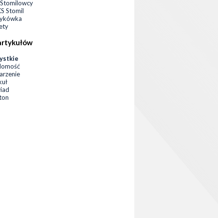
Stomilowcy
 Stomil
zykówka
ety
artykułów
ystkie
domość
rzenie
kuł
iad
eton