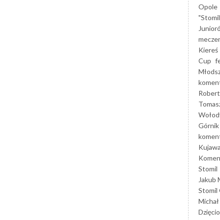
Opole
"Stomi
Junior
mecze
Kiereś
Cup
f
Młods
koment
Robert
Tomas
Wołod
Górnik
koment
Kujaw
Koment
Stomil
Jakub 
Stomil
Michał
Dzięcio