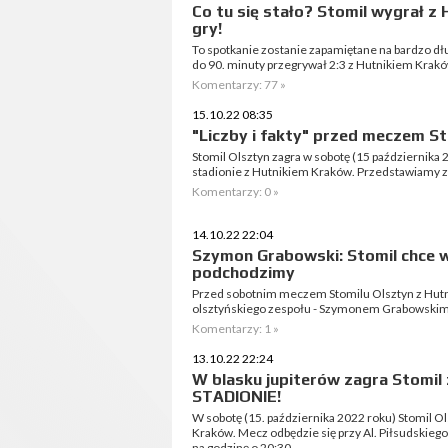
Co tu się stało? Stomil wygrał z
gry!
To spotkanie zostanie zapamiętane na bardzo dłu
do 90. minuty przegrywał 2:3 z Hutnikiem Kraków
Komentarzy: 77 »
15.10.22 08:35
"Liczby i fakty" przed meczem St
Stomil Olsztyn zagra w sobotę (15 października
stadionie z Hutnikiem Kraków. Przedstawiamy za
Komentarzy: 0 »
14.10.22 22:04
Szymon Grabowski: Stomil chce w
podchodzimy
Przed sobotnim meczem Stomilu Olsztyn z Hut
olsztyńskiego zespołu - Szymonem Grabowskim
Komentarzy: 1 »
13.10.22 22:24
W blasku jupiterów zagra Stomil
STADIONIE!
W sobotę (15. października 2022 roku) Stomil O
Kraków. Mecz odbędzie się przy Al. Piłsudskieg
na godzinę o 20:30.