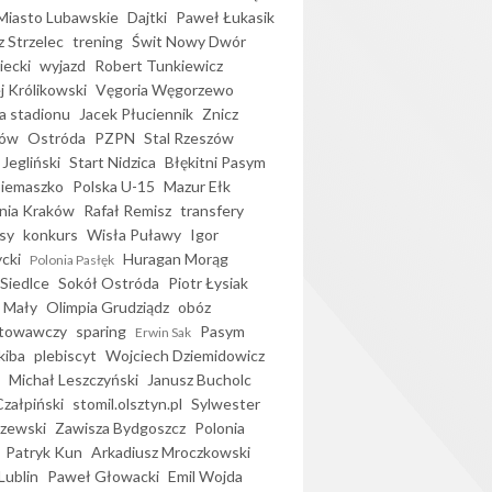
iasto Lubawskie
Dajtki
Paweł Łukasik
 Strzelec
trening
Świt Nowy Dwór
ecki
wyjazd
Robert Tunkiewicz
j Królikowski
Vęgoria Węgorzewo
 stadionu
Jacek Płuciennik
Znicz
ków
Ostróda
PZPN
Stal Rzeszów
Jegliński
Start Nidzica
Błękitni Pasym
Siemaszko
Polska U-15
Mazur Ełk
nia Kraków
Rafał Remisz
transfery
sy
konkurs
Wisła Puławy
Igor
ycki
Huragan Morąg
Polonia Pasłęk
Siedlce
Sokół Ostróda
Piotr Łysiak
 Mały
Olimpia Grudziądz
obóz
otowawczy
sparing
Pasym
Erwin Sak
kiba
plebiscyt
Wojciech Dziemidowicz
Michał Leszczyński
Janusz Bucholc
Czałpiński
stomil.olsztyn.pl
Sylwester
zewski
Zawisza Bydgoszcz
Polonia
Patryk Kun
Arkadiusz Mroczkowski
Lublin
Paweł Głowacki
Emil Wojda