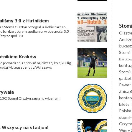
liśmy 3:0 z Hutnikiem
Stomi
ze Stomil Olsztyn rozegrał u siebie bardzo
o bardzo dobrym spotkaniu, w obecności 3,5
Olszty
czy zespół 3:0.
Andrze
Łukasz
Stomil 
utnikiem Kraków
Bartkow
prowadzenia spotkań najbliższej kolejki II ligi.
kontuz
owadzi Mateusz Jenda z Warszawy.
Stomil
gadżet
Paweł 
Znicz B
rywala
konfer
0:30) Stomil Olsztyn zagra na własnym
bilety
Polska
stomil-
Grzym
. Wszyscy na stadion!
Wigry 