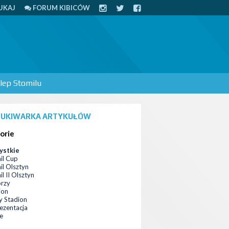
UKAJ
FORUM KIBICÓW
lep Stomilu
UKIWARKA ARTYKUŁÓW
orie
ystkie
il Cup
il Olsztyn
l II Olsztyn
orzy
ion
 Stadion
ezentacja
ce