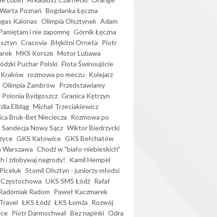
Warta Poznań
Bogdanka Łęczna
gas Kalonas
Olimpia Olsztynek
Adam
Pamiętam i nie zapomnę
Górnik Łęczna
lsztyn
Cracovia
Błękitni Orneta
Piotr
arek
MKS Korsze
Motor Lubawa
dzki Puchar Polski
Flota Świnoujście
 Kraków
rozmowa po meczu
Kolejarz
Olimpia Zambrów
Przedstawiamy
Polonia Bydgoszcz
Granica Kętrzyn
dia Elbląg
Michał Trzeciakiewicz
ica Bruk-Bet Nieciecza
Rozmowa po
Sandecja Nowy Sącz
Wiktor Biedrzycki
zyce
GKS Katowice
GKS Bełchatów
a Warszawa
Chodź w "biało-niebieskich"
h i zdobywaj nagrody!
Kamil Hempel
Piceluk
Stomil Olsztyn - juniorzy młodsi
 Częstochowa
UKS SMS Łódź
Rafał
Radomiak Radom
Paweł Kaczmarek
Travel
ŁKS Łódź
ŁKS Łomża
Rozwój
ice
Piotr Darmochwał
Bez napinki
Odra