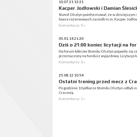
10.07.21 13:21
Kacper Jodłowski i Damian Ślesic
Stomil Olsztyn poinformował, że w dzisiejszym
ławce rezerwowych zasiedli m.in. Kacper Jodłows
Komentarzy: 9 »
05.01.14 21:20
Dziś o 21:00 koniec licytacji na 
Na forum kibiców Stomilu Olsztyn pojawiły się cz
przeznaczony na fundusz wyjazdowy. Licytacje ko
Komentarzy: 0 »
25.08.12 10:54
Ostatni trening przed mecz z Cra
Po godzinie 10 piłkarze Stomilu Olsztyn odbyli 
Cracovią.
Komentarzy: 1 »