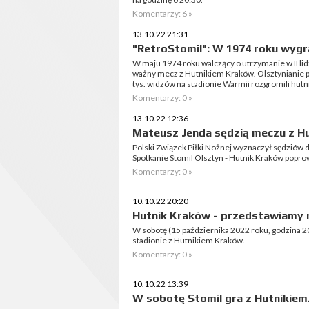
Komentarzy: 6 »
13.10.22 21:31
"RetroStomil": W 1974 roku wygra
W maju 1974 roku walczący o utrzymanie w II lid
ważny mecz z Hutnikiem Kraków. Olsztynianie p
tys. widzów na stadionie Warmii rozgromili hutni
Komentarzy: 0 »
13.10.22 12:36
Mateusz Jenda sędzią meczu z H
Polski Związek Piłki Nożnej wyznaczył sędziów do 
Spotkanie Stomil Olsztyn - Hutnik Kraków popr
Komentarzy: 0 »
10.10.22 20:20
Hutnik Kraków - przedstawiamy 
W sobotę (15 października 2022 roku, godzina 2
stadionie z Hutnikiem Kraków.
Komentarzy: 0 »
10.10.22 13:39
W sobotę Stomil gra z Hutnikiem