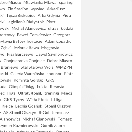
bre Miasto
Mławianka Mława
sparingi
ewo
Zin Stadion
wywiad
Arkadiusz
ki
Tęcza Biskupiec
Arka Gdynia
Piotr
cki
Jagiellonia Białystok
Piotr
ewski
Michał Alancewicz
ultras
Łódzki
portowy
Paweł Tomkiewicz
Grzegorz
Bytovia Bytów
licytacje
Adam Łopatko
 Ząbki
Jeziorak Iława
Mrągowia
wo
Pisa Barczewo
Dawid Szymonowicz
y
Chojniczanka Chojnice
Dobre Miasto
 Braniewo
Stal Stalowa Wola
WMZPN
artki
Galeria Warmińska
sponsor
Piotr
kowski
Rominta Gołdap
GKS
uda
Olimpia Elbląg
Łukta
Resovia
iec
I liga
Ultra(S)tomiL
treningi
Miedź
a
GKS Tychy
Wisła Płock
III liga
 Kielce
Lechia Gdańsk
Stomil Olsztyn -
y
AS Stomil Olsztyn
R-Gol
terminarz
Alancewicz
Michał Glanowski
Tomasz
Szymon Kaźmierowski
Górnik Zabrze
ie Lubin
Arkadiusz Czarnecki
Orange