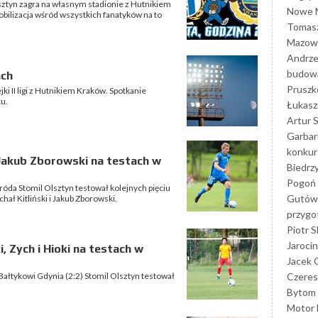
sztyn zagra na własnym stadionie z Hutnikiem
Nowe M
bilizacja wśród wszystkich fanatyków na to
Tomasz
Mazowi
Andrze
budowa
ach
Prusz
ki II ligi z Hutnikiem Kraków. Spotkanie
ku.
Łukasz 
Artur 
Garbar
konkur
i Jakub Zborowski na testach w
Biedrz
Pogoń 
da Stomil Olsztyn testował kolejnych pięciu
Gutów
hał Kitliński i Jakub Zborowski.
przyg
Piotr S
Jarocin
, Zych i Hioki na testach w
Jacek 
Czeres
Bałtykowi Gdynia (2:2) Stomil Olsztyn testował
Bytom
Motor 