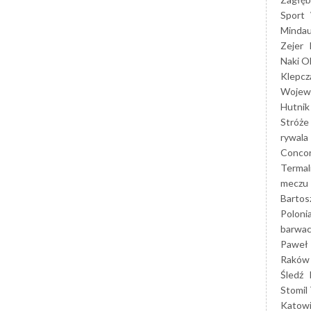
Sport
Mindau
Zejer
Naki O
Klepcz
Wojewó
Hutnik
Stróże
rywala
Concor
Termal
meczu
Bartos
Poloni
barwac
Paweł 
Raków
Śledź
Stomil 
Katow