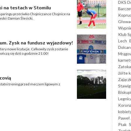
DKS Do
ki na testach w Stomilu
Barcz
 sparingu przeciwko Chojniczance Chojnice na
Kopruc
ki i Damian Ślesicki.
Głowa
Wypni
Klub S
Lech
forum. Zysk na fundusz wyjazdowy!
Dolcan
tery nowe licytacje. Całkowity zysk zostanie
Mrągo
ńczą się dziś o godzinie 21:00!
karnet
Zatoka
żółte k
covią
Zającz
ostatni trening przed meczem ligowym z
Stawig
Biskup
Legnic
Korona
kobiet
Paweł 
Ptak
Zagłęb