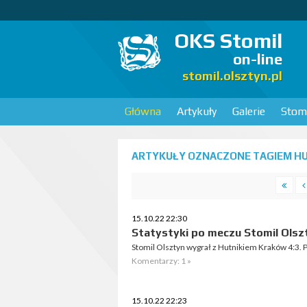
OKS Stomil
on-line
stomil.olsztyn.pl
Główna
Artykuły
Galerie
Stomi
ARTYKUŁY OZNACZONE TAGIEM HU
15.10.22 22:30
Statystyki po meczu Stomil Olszt
Stomil Olsztyn wygrał z Hutnikiem Kraków 4:3. P
Komentarzy: 1 »
15.10.22 22:23