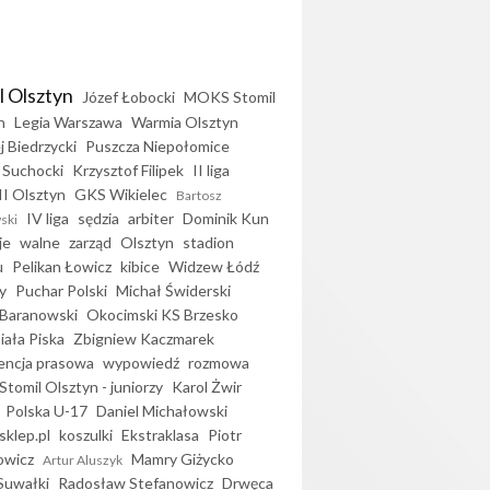
l Olsztyn
Józef Łobocki
MOKS Stomil
n
Legia Warszawa
Warmia Olsztyn
j Biedrzycki
Puszcza Niepołomice
 Suchocki
Krzysztof Filipek
II liga
II Olsztyn
GKS Wikielec
Bartosz
IV liga
sędzia
arbiter
Dominik Kun
ski
je
walne
zarząd
Olsztyn
stadion
u
Pelikan Łowicz
kibice
Widzew Łódź
y
Puchar Polski
Michał Świderski
Baranowski
Okocimski KS Brzesko
iała Piska
Zbigniew Kaczmarek
encja prasowa
wypowiedź
rozmowa
Stomil Olsztyn - juniorzy
Karol Żwir
Polska U-17
Daniel Michałowski
sklep.pl
koszulki
Ekstraklasa
Piotr
owicz
Mamry Giżycko
Artur Aluszyk
Suwałki
Radosław Stefanowicz
Drwęca