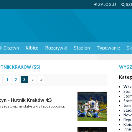
ZALOGUJ
SZ
l Olsztyn
Kibice
Rozgrywki
Stadion
Typowanie
Sk
TNIK KRAKÓW (55)
WYSZ
Kateg
1
2
3
Wsz
Stom
Stom
yn - Hutnik Kraków 4:3
Stomi
Juni
rzedstawiamy statystyki z tego spotkania.
Stad
Nowy
Repr
Kibi
Inne