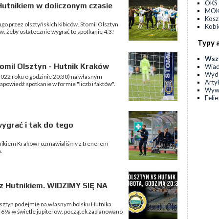
OKS 
 Hutnikiem w doliczonym czasie
MOKS
Kos
go przez olsztyńskich kibiców. Stomil Olsztyn
Kobi
, żeby ostatecznie wygrać to spotkanie 4:3!
Typy 
Wsz
omil Olsztyn - Hutnik Kraków
Wia
Wyda
 2022 roku o godzinie 20:30) na własnym
Arty
powiedź spotkanie w formie "liczb i faktów".
Wyw
Feli
ygrać i tak do tego
nikiem Kraków rozmawialiśmy z trenerem
.
 z Hutnikiem. WIDZIMY SIĘ NA
lsztyn podejmie na własnym boisku Hutnika
o 69a w świetle jupiterów, początek zaplanowano