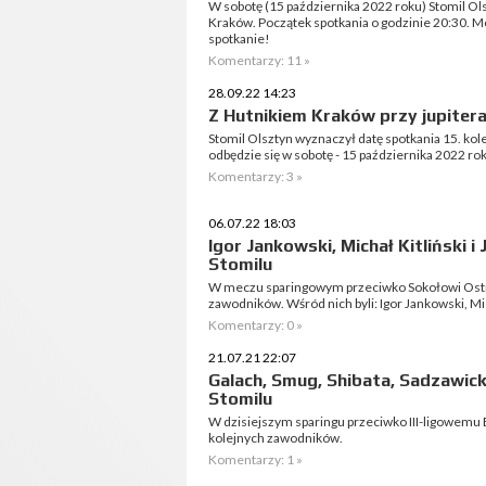
W sobotę (15 października 2022 roku) Stomil Ol
Kraków. Początek spotkania o godzinie 20:30. Mo
spotkanie!
Komentarzy: 11 »
28.09.22 14:23
Z Hutnikiem Kraków przy jupiter
Stomil Olsztyn wyznaczył datę spotkania 15. kolej
odbędzie się w sobotę - 15 października 2022 ro
Komentarzy: 3 »
06.07.22 18:03
Igor Jankowski, Michał Kitliński 
Stomilu
W meczu sparingowym przeciwko Sokołowi Ostró
zawodników. Wśród nich byli: Igor Jankowski, Mic
Komentarzy: 0 »
21.07.21 22:07
Galach, Smug, Shibata, Sadzawicki
Stomilu
W dzisiejszym sparingu przeciwko III-ligowemu 
kolejnych zawodników.
Komentarzy: 1 »