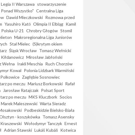
Legia II Warszawa
stowarzyszenie
l Ponad Wszystko"
Centralna Liga
ów
Dawid Mieczkowski
Rozmowa przed
m
Yasuhiro Katō
Olimpia II Elbląg
Kamil
Polska U-21
Chrobry Głogów
Stomil
elieton
Makroregionalna Liga Juniorów
zych
Stal Mielec
(S)krytym okiem
arz
Śląsk Wrocław
Tomasz Wełnicki
 Kiłdanowicz
Mirosław Jabłoński
z Wełna
Irakli Meschia
Ruch Chorzów
ymyr Kowal
Polonia Lidzbark Warmiński
 Polkowice
Zagłębie Sosnowiec
arz po meczu
Mariusz Borkowski
Rafał
a
Jarosław Ratajczak
Polsat Sport
arz po meczu
MKS Kluczbork
Socios
Marek Maleszewski
Warta Sieradz
Mosakowski
Podbeskidzie Bielsko-Biała
 Olsztyn - koszykówka
Tomasz Asensky
 Kraszewski
Wołodymyr Tanczyk
Ernest
ł
Adrian Stawski
Lukáš Kubáň
Kotwica