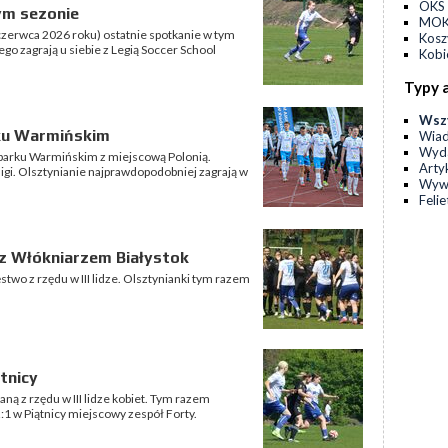
OKS 
ym sezonie
MOKS
 czerwca 2026 roku) ostatnie spotkanie w tym
Kos
go zagrają u siebie z Legią Soccer School
Kobi
Typy 
Wsz
rku Warmińskim
Wia
Wyda
zbarku Warmińskim z miejscową Polonią.
Arty
igi. Olsztynianie najprawdopodobniej zagrają w
Wyw
Feli
 z Włókniarzem Białystok
two z rzędu w III lidze. Olsztynianki tym razem
ątnicy
ną z rzędu w III lidze kobiet. Tym razem
 w Piątnicy miejscowy zespół Forty.