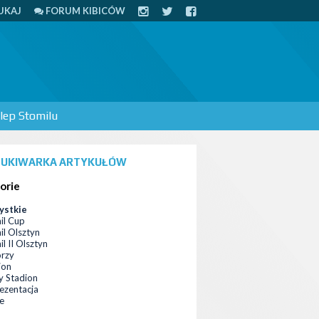
UKAJ
FORUM KIBICÓW
lep Stomilu
UKIWARKA ARTYKUŁÓW
orie
ystkie
il Cup
il Olsztyn
l II Olsztyn
orzy
ion
 Stadion
ezentacja
ce