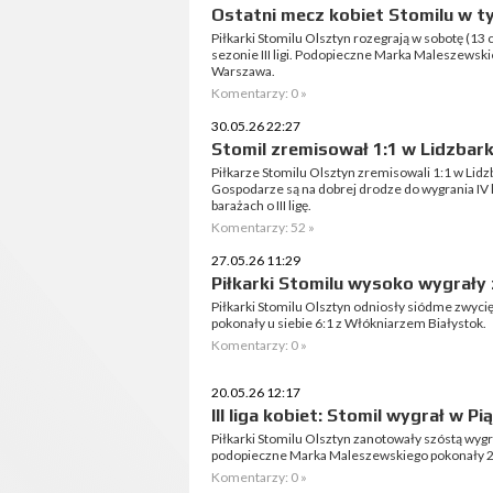
Ostatni mecz kobiet Stomilu w t
Piłkarki Stomilu Olsztyn rozegrają w sobotę (13
sezonie III ligi. Podopieczne Marka Maleszewskie
Warszawa.
Komentarzy: 0 »
30.05.26 22:27
Stomil zremisował 1:1 w Lidzba
Piłkarze Stomilu Olsztyn zremisowali 1:1 w Lid
Gospodarze są na dobrej drodze do wygrania IV l
barażach o III ligę.
Komentarzy: 52 »
27.05.26 11:29
Piłkarki Stomilu wysoko wygrały
Piłkarki Stomilu Olsztyn odniosły siódme zwycięs
pokonały u siebie 6:1 z Włókniarzem Białystok.
Komentarzy: 0 »
20.05.26 12:17
III liga kobiet: Stomil wygrał w Pi
Piłkarki Stomilu Olsztyn zanotowały szóstą wygra
podopieczne Marka Maleszewskiego pokonały 2:1
Komentarzy: 0 »