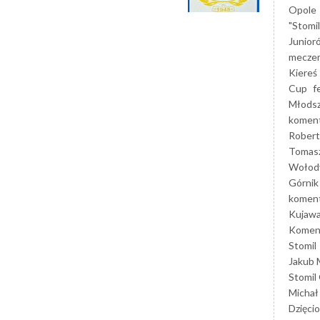
Opole
"Stomi
Junior
mecze
Kiereś
Cup
f
Młods
koment
Robert
Tomas
Wołod
Górnik
koment
Kujaw
Koment
Stomil
Jakub 
Stomil
Michał
Dzięcio