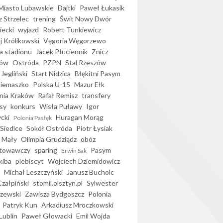
iasto Lubawskie
Dajtki
Paweł Łukasik
 Strzelec
trening
Świt Nowy Dwór
ecki
wyjazd
Robert Tunkiewicz
j Królikowski
Vęgoria Węgorzewo
 stadionu
Jacek Płuciennik
Znicz
ków
Ostróda
PZPN
Stal Rzeszów
Jegliński
Start Nidzica
Błękitni Pasym
Siemaszko
Polska U-15
Mazur Ełk
nia Kraków
Rafał Remisz
transfery
sy
konkurs
Wisła Puławy
Igor
ycki
Huragan Morąg
Polonia Pasłęk
Siedlce
Sokół Ostróda
Piotr Łysiak
 Mały
Olimpia Grudziądz
obóz
otowawczy
sparing
Pasym
Erwin Sak
kiba
plebiscyt
Wojciech Dziemidowicz
Michał Leszczyński
Janusz Bucholc
Czałpiński
stomil.olsztyn.pl
Sylwester
zewski
Zawisza Bydgoszcz
Polonia
Patryk Kun
Arkadiusz Mroczkowski
Lublin
Paweł Głowacki
Emil Wojda