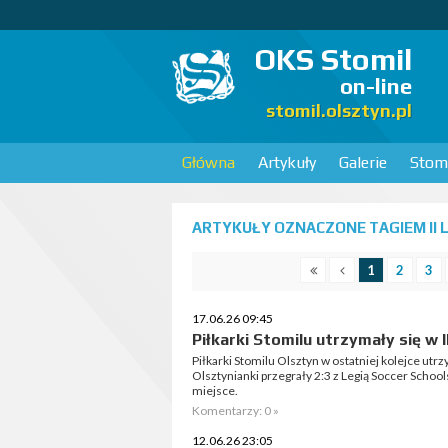
OKS Stomil
on-line
stomil.olsztyn.pl
Główna
Artykuły
Galerie
Stomi
ARTYKUŁY OZNACZONE TAGIEM II L
1
2
3
17.06.26 09:45
Piłkarki Stomilu utrzymały się w II
Piłkarki Stomilu Olsztyn w ostatniej kolejce utrzy
Olsztynianki przegrały 2:3 z Legią Soccer School
miejsce.
Komentarzy: 0 »
12.06.26 23:05