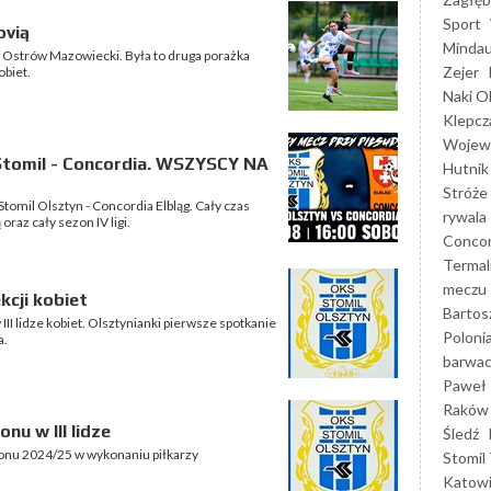
Sport
ovią
Mindau
ią Ostrów Mazowiecki. Była to druga porażka
Zejer
obiet.
Naki O
Klepcz
Wojewó
Stomil - Concordia. WSZYSCY NA
Hutnik
Stróże
Stomil Olsztyn - Concordia Elbląg. Cały czas
rywala
raz cały sezon IV ligi.
Concor
Termal
meczu
kcji kobiet
Bartos
III lidze kobiet. Olsztynianki pierwsze spotkanie
Poloni
a.
barwac
Paweł 
Raków
u w III lidze
Śledź
nu 2024/25 w wykonaniu piłkarzy
Stomil 
Katow