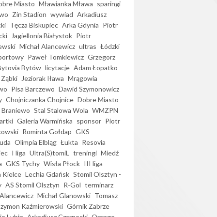
bre Miasto
Mławianka Mława
sparingi
ewo
Zin Stadion
wywiad
Arkadiusz
ki
Tęcza Biskupiec
Arka Gdynia
Piotr
cki
Jagiellonia Białystok
Piotr
ewski
Michał Alancewicz
ultras
Łódzki
portowy
Paweł Tomkiewicz
Grzegorz
Bytovia Bytów
licytacje
Adam Łopatko
 Ząbki
Jeziorak Iława
Mrągowia
wo
Pisa Barczewo
Dawid Szymonowicz
y
Chojniczanka Chojnice
Dobre Miasto
 Braniewo
Stal Stalowa Wola
WMZPN
artki
Galeria Warmińska
sponsor
Piotr
kowski
Rominta Gołdap
GKS
uda
Olimpia Elbląg
Łukta
Resovia
iec
I liga
Ultra(S)tomiL
treningi
Miedź
a
GKS Tychy
Wisła Płock
III liga
 Kielce
Lechia Gdańsk
Stomil Olsztyn -
y
AS Stomil Olsztyn
R-Gol
terminarz
Alancewicz
Michał Glanowski
Tomasz
Szymon Kaźmierowski
Górnik Zabrze
ie Lubin
Arkadiusz Czarnecki
Orange