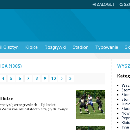
ZALOGUJ
SZ
l Olsztyn
Kibice
Rozgrywki
Stadion
Typowanie
Sk
IGA (1385)
WYSZ
Kateg
4
5
6
7
8
9
10
Wsz
Stom
Stom
I lidze
Stomi
Juni
mały się w rozgrywkach III ligi kobiet.
Stad
s Warszawa, ale ostatecznie zajęły dziewiąte
Nowy
Repr
Kibi
Inne