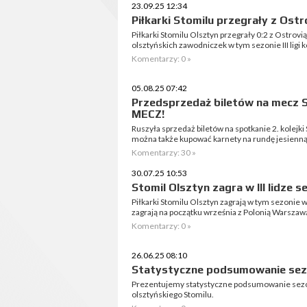
23.09.25 12:34
Piłkarki Stomilu przegrały z Ostr
Piłkarki Stomilu Olsztyn przegrały 0:2 z Ostrov
olsztyńskich zawodniczek w tym sezonie III ligi k
Komentarzy: 0 »
05.08.25 07:42
Przedsprzedaż biletów na mecz 
MECZ!
Ruszyła sprzedaż biletów na spotkanie 2. kolejki 
można także kupować karnety na rundę jesienną o
Komentarzy: 30 »
30.07.25 10:53
Stomil Olsztyn zagra w III lidze se
Piłkarki Stomilu Olsztyn zagrają w tym sezonie w 
zagrają na początku września z Polonią Warszaw
Komentarzy: 0 »
26.06.25 08:10
Statystyczne podsumowanie sezon
Prezentujemy statystyczne podsumowanie sezo
olsztyńskiego Stomilu.