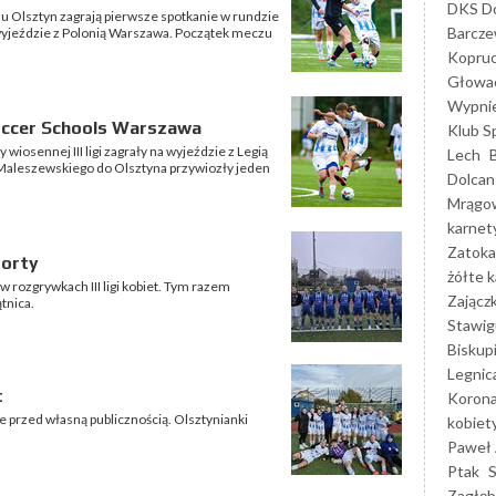
DKS Do
lu Olsztyn zagrają pierwsze spotkanie w rundzie
Barcz
na wyjeździe z Polonią Warszawa. Początek meczu
Kopruc
Głowa
Wypni
Soccer Schools Warszawa
Klub S
 wiosennej III ligi zagrały na wyjeździe z Legią
Lech
aleszewskiego do Olsztyna przywiozły jeden
Dolcan
Mrągo
karnet
Zatoka
Forty
żółte k
w rozgrywkach III ligi kobiet. Tym razem
Zającz
tnica.
Stawig
Biskup
Legnic
t
Korona
e przed własną publicznością. Olsztynianki
kobiet
Paweł 
Ptak
Zagłęb