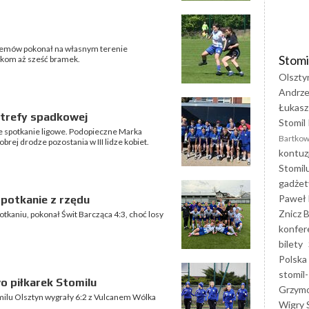
blemów pokonał na własnym terenie
Stomi
lkom aż sześć bramek.
Olszty
Andrze
Łukasz
strefy spadkowej
Stomil 
ie spotkanie ligowe. Podopieczne Marka
Bartkow
brej drodze pozostania w III lidze kobiet.
kontuz
Stomil
gadżet
Paweł 
spotkanie z rzędu
Znicz B
tkaniu, pokonał Świt Barcząca 4:3, choć losy
konfer
bilety
Polska
stomil-
wo piłkarek Stomilu
Grzym
omilu Olsztyn wygrały 6:2 z Vulcanem Wólka
Wigry 