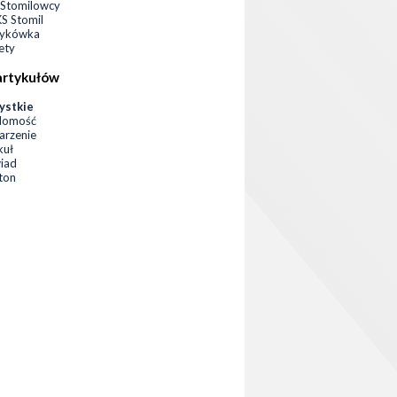
Stomilowcy
 Stomil
zykówka
ety
artykułów
ystkie
domość
rzenie
kuł
iad
eton