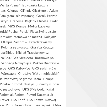
Warta Poznań
Bogdanka Łęczna
gas Kalonas
Olimpia Olsztynek
Adam
Pamiętam i nie zapomnę
Górnik Łęczna
lsztyn
Cracovia
Błękitni Orneta
Piotr
arek
MKS Korsze
Motor Lubawa
dzki Puchar Polski
Flota Świnoujście
 Kraków
rozmowa po meczu
Kolejarz
Olimpia Zambrów
Przedstawiamy
Polonia Bydgoszcz
Granica Kętrzyn
dia Elbląg
Michał Trzeciakiewicz
ica Bruk-Bet Nieciecza
Rozmowa po
Sandecja Nowy Sącz
Wiktor Biedrzycki
zyce
GKS Katowice
GKS Bełchatów
a Warszawa
Chodź w "biało-niebieskich"
h i zdobywaj nagrody!
Kamil Hempel
Piceluk
Stomil Olsztyn - juniorzy młodsi
 Częstochowa
UKS SMS Łódź
Rafał
Radomiak Radom
Paweł Kaczmarek
Travel
ŁKS Łódź
ŁKS Łomża
Rozwój
ice
Piotr Darmochwał
Bez napinki
Odra