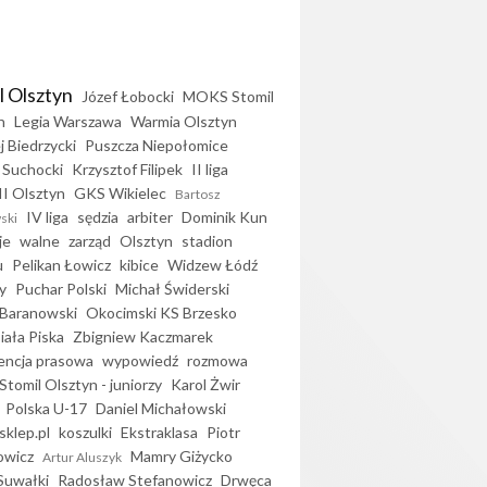
l Olsztyn
Józef Łobocki
MOKS Stomil
n
Legia Warszawa
Warmia Olsztyn
j Biedrzycki
Puszcza Niepołomice
 Suchocki
Krzysztof Filipek
II liga
II Olsztyn
GKS Wikielec
Bartosz
IV liga
sędzia
arbiter
Dominik Kun
ski
je
walne
zarząd
Olsztyn
stadion
u
Pelikan Łowicz
kibice
Widzew Łódź
y
Puchar Polski
Michał Świderski
Baranowski
Okocimski KS Brzesko
iała Piska
Zbigniew Kaczmarek
encja prasowa
wypowiedź
rozmowa
Stomil Olsztyn - juniorzy
Karol Żwir
Polska U-17
Daniel Michałowski
sklep.pl
koszulki
Ekstraklasa
Piotr
owicz
Mamry Giżycko
Artur Aluszyk
Suwałki
Radosław Stefanowicz
Drwęca