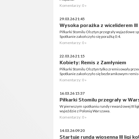
Komentarzy: 0 »
29.03.26 21:45
Wysoka porażka z wiceliderem III 
Piłkarki Stomilu Olsztyn przegrały wyjazdowe 
Spotkanie zakończyło się porażką 0:4.
Komentarzy: 0 »
22.03.26 21:15
Kobiety: Remis z Zamłyniem
Piłkarki Stomilu Olsztyn tylko zremisowały prz
Spotkanie zakończyło się bezbramkowym remi
Komentarzy: 0 »
16.03.26 15:37
Piłkarki Stomilu przegrały w Wa
W pierwszym spotkaniu rundy rewanżowej III ligi 
wyjeździe z Polonią Warszawa.
Komentarzy: 0 »
14.03.26 09:20
Startuje runda wiosenna III ligi ko