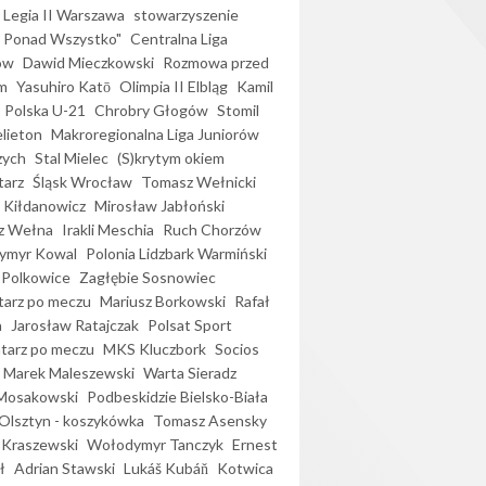
Legia II Warszawa
stowarzyszenie
l Ponad Wszystko"
Centralna Liga
ów
Dawid Mieczkowski
Rozmowa przed
m
Yasuhiro Katō
Olimpia II Elbląg
Kamil
Polska U-21
Chrobry Głogów
Stomil
elieton
Makroregionalna Liga Juniorów
zych
Stal Mielec
(S)krytym okiem
arz
Śląsk Wrocław
Tomasz Wełnicki
 Kiłdanowicz
Mirosław Jabłoński
z Wełna
Irakli Meschia
Ruch Chorzów
ymyr Kowal
Polonia Lidzbark Warmiński
 Polkowice
Zagłębie Sosnowiec
arz po meczu
Mariusz Borkowski
Rafał
a
Jarosław Ratajczak
Polsat Sport
arz po meczu
MKS Kluczbork
Socios
Marek Maleszewski
Warta Sieradz
Mosakowski
Podbeskidzie Bielsko-Biała
 Olsztyn - koszykówka
Tomasz Asensky
 Kraszewski
Wołodymyr Tanczyk
Ernest
ł
Adrian Stawski
Lukáš Kubáň
Kotwica