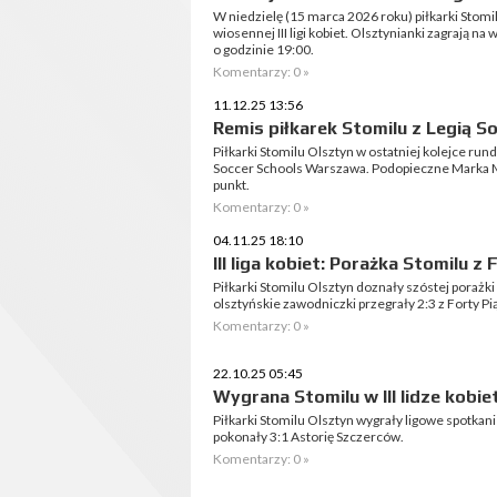
W niedzielę (15 marca 2026 roku) piłkarki Stomi
wiosennej III ligi kobiet. Olsztynianki zagrają 
o godzinie 19:00.
Komentarzy: 0 »
11.12.25 13:56
Remis piłkarek Stomilu z Legią 
Piłkarki Stomilu Olsztyn w ostatniej kolejce rundy
Soccer Schools Warszawa. Podopieczne Marka M
punkt.
Komentarzy: 0 »
04.11.25 18:10
III liga kobiet: Porażka Stomilu z 
Piłkarki Stomilu Olsztyn doznały szóstej porażki 
olsztyńskie zawodniczki przegrały 2:3 z Forty Pią
Komentarzy: 0 »
22.10.25 05:45
Wygrana Stomilu w III lidze kobie
Piłkarki Stomilu Olsztyn wygrały ligowe spotkani
pokonały 3:1 Astorię Szczerców.
Komentarzy: 0 »