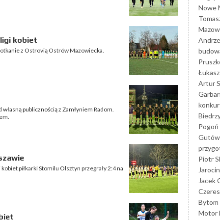
Nowe M
Tomasz
Mazowi
ligi kobiet
Andrze
budowa
spotkanie z Ostrovią Ostrów Mazowiecka.
Prusz
Łukasz 
Artur 
Garbar
konkur
ed własną publicznością z Zamłyniem Radom.
Biedrz
sem.
Pogoń 
Gutów
przyg
rszawie
Piotr S
kobiet piłkarki Stomilu Olsztyn przegrały 2:4 na
Jarocin
Jacek 
Czeres
Bytom
Motor 
biet