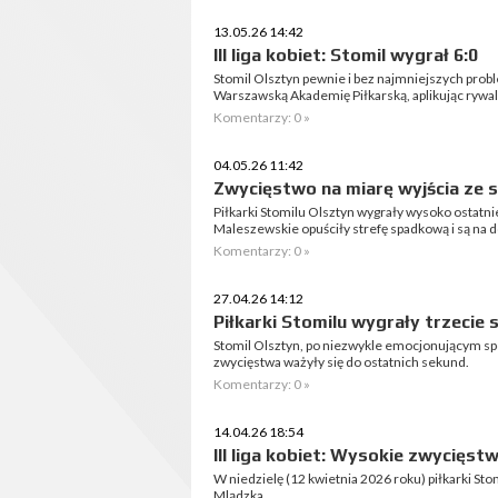
13.05.26 14:42
III liga kobiet: Stomil wygrał 6:0
Stomil Olsztyn pewnie i bez najmniejszych pro
Warszawską Akademię Piłkarską, aplikując rywa
Komentarzy: 0 »
04.05.26 11:42
Zwycięstwo na miarę wyjścia ze 
Piłkarki Stomilu Olsztyn wygrały wysoko ostatn
Maleszewskie opuściły strefę spadkową i są na do
Komentarzy: 0 »
27.04.26 14:12
Piłkarki Stomilu wygrały trzecie 
Stomil Olsztyn, po niezwykle emocjonującym spo
zwycięstwa ważyły się do ostatnich sekund.
Komentarzy: 0 »
14.04.26 18:54
III liga kobiet: Wysokie zwycięst
W niedzielę (12 kwietnia 2026 roku) piłkarki St
Mlądzka.