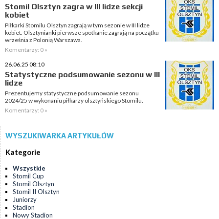
Stomil Olsztyn zagra w III lidze sekcji
kobiet
Piłkarki Stomilu Olsztyn zagrają w tym sezonie w III lidze
kobiet. Olsztynianki pierwsze spotkanie zagrają na początku
września z Polonią Warszawa.
Komentarzy: 0 »
26.06.25 08:10
Statystyczne podsumowanie sezonu w III
lidze
Prezentujemy statystyczne podsumowanie sezonu
2024/25 w wykonaniu piłkarzy olsztyńskiego Stomilu.
Komentarzy: 0 »
WYSZUKIWARKA ARTYKUŁÓW
Kategorie
Wszystkie
Stomil Cup
Stomil Olsztyn
Stomil II Olsztyn
Juniorzy
Stadion
Nowy Stadion