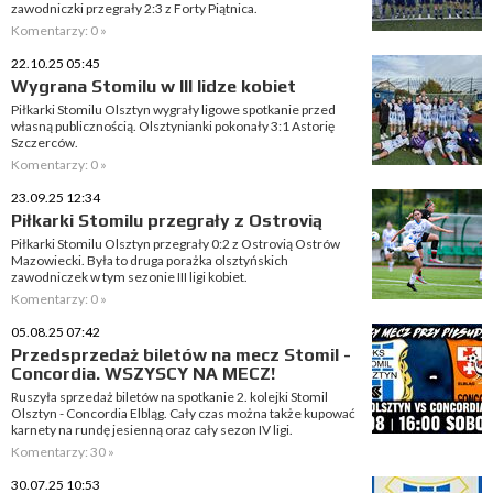
zawodniczki przegrały 2:3 z Forty Piątnica.
Komentarzy: 0 »
22.10.25 05:45
Wygrana Stomilu w III lidze kobiet
Piłkarki Stomilu Olsztyn wygrały ligowe spotkanie przed
własną publicznością. Olsztynianki pokonały 3:1 Astorię
Szczerców.
Komentarzy: 0 »
23.09.25 12:34
Piłkarki Stomilu przegrały z Ostrovią
Piłkarki Stomilu Olsztyn przegrały 0:2 z Ostrovią Ostrów
Mazowiecki. Była to druga porażka olsztyńskich
zawodniczek w tym sezonie III ligi kobiet.
Komentarzy: 0 »
05.08.25 07:42
Przedsprzedaż biletów na mecz Stomil -
Concordia. WSZYSCY NA MECZ!
Ruszyła sprzedaż biletów na spotkanie 2. kolejki Stomil
Olsztyn - Concordia Elbląg. Cały czas można także kupować
karnety na rundę jesienną oraz cały sezon IV ligi.
Komentarzy: 30 »
30.07.25 10:53