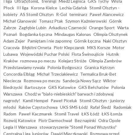
I liga
Ultra(S)tomiL
treningi
Miedź Legnica
GKS Tychy
Wisła
Płock
III liga
Korona Kielce
Lechia Gdańsk
Stomil Olsztyn -
kobiety
AS Stomil Olsztyn
R-Gol
terminarz
Paweł Alancewicz
Michał Glanowski
Tomasz Ptak
Szymon Kaźmierowski
Górnik
Zabrze
Zagłębie Lubin
Arkadiusz Czarnecki
Orange Sport
Warta
Poznań
Bogdanka Łęczna
Mindaugas Kalonas
Olimpia Olsztynek
Adam Zejer
Pamiętam i nie zapomnę
Górnik Łęczna
Naki Olsztyn
Cracovia
Błękitni Orneta
Piotr Klepczarek
MKS Korsze
Motor
Lubawa
Wojewódzki Puchar Polski
Flota Świnoujście
Hutnik
Kraków
rozmowa po meczu
Kolejarz Stróże
Olimpia Zambrów
Przedstawiamy rywala
Polonia Bydgoszcz
Granica Kętrzyn
Concordia Elbląg
Michał Trzeciakiewicz
Termalica Bruk-Bet
Nieciecza
Rozmowa po meczu
Sandecja Nowy Sącz
Wiktor
Biedrzycki
Bartoszyce
GKS Katowice
GKS Bełchatów
Polonia
Warszawa
Chodź w "biało-niebieskich" barwach i zdobywaj
nagrody!
Kamil Hempel
Paweł Piceluk
Stomil Olsztyn - juniorzy
młodsi
Raków Częstochowa
UKS SMS Łódź
Rafał Śledź
Radomiak
Radom
Paweł Kaczmarek
Stomil Travel
ŁKS Łódź
ŁKS Łomża
Rozwój Katowice
Piotr Darmochwał
Bez napinki
Odra Opole
Legia II Warszawa
stowarzyszenie "Stomil Ponad Wszystko"
Centralna Liga Juniorów
Dawid Mieczkowski
Rozmowa przed