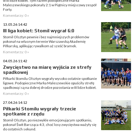
w III lidze kobiet. Tym razem podopieczne Marka
Maleszewskiego pokonały 2:1 w Piątnicy miejscowy zespół
Forty.
Komentarzy: 0 »
13.05.26 14:42
III liga kobiet: Stomil wygrał 6:0
Stomil Olsztyn pewnie i bez najmniejszych problemów
pokonał na własnym terenie Warszawską Akademię
Piłkarską, aplikując rywalkom aż sześć bramek.
Komentarzy: 0 »
04.05.26 11:42
Zwycięstwo na miarę wyjścia ze strefy
spadkowej
Piłkarki Stomilu Olsztyn wygrały wysoko ostatnie spotkanie
ligowe. Podopieczne Marka Maleszewskie opuściły strefę
spadkową i są na dobrej drodze pozostania w III lidze kobiet.
Komentarzy: 0 »
27.04.26 14:12
Piłkarki Stomilu wygrały trzecie
spotkanie z rzędu
Stomil Olsztyn, po niezwykle emocjonującym spotkaniu,
pokonał Świt Barcząca 4:3, choć losy zwycięstwa ważyły się
do ostatnich sekund.