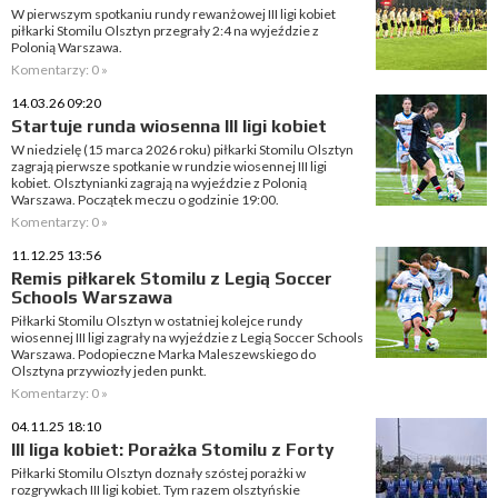
W pierwszym spotkaniu rundy rewanżowej III ligi kobiet
piłkarki Stomilu Olsztyn przegrały 2:4 na wyjeździe z
Polonią Warszawa.
Komentarzy: 0 »
14.03.26 09:20
Startuje runda wiosenna III ligi kobiet
W niedzielę (15 marca 2026 roku) piłkarki Stomilu Olsztyn
zagrają pierwsze spotkanie w rundzie wiosennej III ligi
kobiet. Olsztynianki zagrają na wyjeździe z Polonią
Warszawa. Początek meczu o godzinie 19:00.
Komentarzy: 0 »
11.12.25 13:56
Remis piłkarek Stomilu z Legią Soccer
Schools Warszawa
Piłkarki Stomilu Olsztyn w ostatniej kolejce rundy
wiosennej III ligi zagrały na wyjeździe z Legią Soccer Schools
Warszawa. Podopieczne Marka Maleszewskiego do
Olsztyna przywiozły jeden punkt.
Komentarzy: 0 »
04.11.25 18:10
III liga kobiet: Porażka Stomilu z Forty
Piłkarki Stomilu Olsztyn doznały szóstej porażki w
rozgrywkach III ligi kobiet. Tym razem olsztyńskie