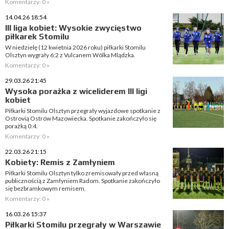
Komentarzy: 0 »
14.04.26 18:54
III liga kobiet: Wysokie zwycięstwo
piłkarek Stomilu
W niedzielę (12 kwietnia 2026 roku) piłkarki Stomilu
Olsztyn wygrały 6:2 z Vulcanem Wólka Mlądzka.
Komentarzy: 0 »
29.03.26 21:45
Wysoka porażka z wiceliderem III ligi
kobiet
Piłkarki Stomilu Olsztyn przegrały wyjazdowe spotkanie z
Ostrovią Ostrów Mazowiecka. Spotkanie zakończyło się
porażką 0:4.
Komentarzy: 0 »
22.03.26 21:15
Kobiety: Remis z Zamłyniem
Piłkarki Stomilu Olsztyn tylko zremisowały przed własną
publicznością z Zamłyniem Radom. Spotkanie zakończyło
się bezbramkowym remisem.
Komentarzy: 0 »
16.03.26 15:37
Piłkarki Stomilu przegrały w Warszawie