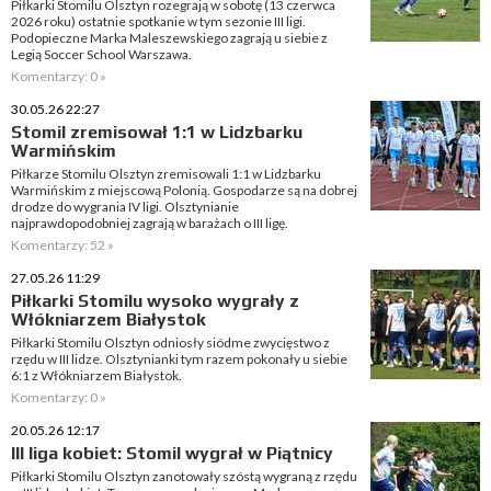
Piłkarki Stomilu Olsztyn rozegrają w sobotę (13 czerwca
2026 roku) ostatnie spotkanie w tym sezonie III ligi.
Podopieczne Marka Maleszewskiego zagrają u siebie z
Legią Soccer School Warszawa.
Komentarzy: 0 »
30.05.26 22:27
Stomil zremisował 1:1 w Lidzbarku
Warmińskim
Piłkarze Stomilu Olsztyn zremisowali 1:1 w Lidzbarku
Warmińskim z miejscową Polonią. Gospodarze są na dobrej
drodze do wygrania IV ligi. Olsztynianie
najprawdopodobniej zagrają w barażach o III ligę.
Komentarzy: 52 »
27.05.26 11:29
Piłkarki Stomilu wysoko wygrały z
Włókniarzem Białystok
Piłkarki Stomilu Olsztyn odniosły siódme zwycięstwo z
rzędu w III lidze. Olsztynianki tym razem pokonały u siebie
6:1 z Włókniarzem Białystok.
Komentarzy: 0 »
20.05.26 12:17
III liga kobiet: Stomil wygrał w Piątnicy
Piłkarki Stomilu Olsztyn zanotowały szóstą wygraną z rzędu