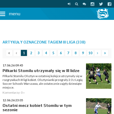
menu
ARTYKUŁY OZNACZONE TAGIEM III LIGA (338)
1
2
3
4
5
6
7
8
9
10
17.06.26 09:45
Piłkarki Stomilu utrzymały się w III lidze
Piłkarki Stomilu Olsztyn w ostatniej kolejce utrzymały się w
rozgrywkach III ligi kobiet. Olsztynianki przegrały 2:3 z Legią
Soccer Schools Warszawa, ale ostatecznie zajęły dziewiąte
miejsce.
Komentarzy: 0 »
12.06.26 23:05
Ostatni mecz kobiet Stomilu w tym
sezonie