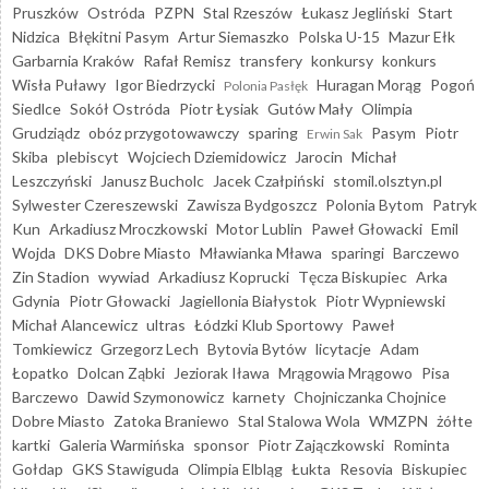
Pruszków
Ostróda
PZPN
Stal Rzeszów
Łukasz Jegliński
Start
Nidzica
Błękitni Pasym
Artur Siemaszko
Polska U-15
Mazur Ełk
Garbarnia Kraków
Rafał Remisz
transfery
konkursy
konkurs
Wisła Puławy
Igor Biedrzycki
Huragan Morąg
Pogoń
Polonia Pasłęk
Siedlce
Sokół Ostróda
Piotr Łysiak
Gutów Mały
Olimpia
Grudziądz
obóz przygotowawczy
sparing
Pasym
Piotr
Erwin Sak
Skiba
plebiscyt
Wojciech Dziemidowicz
Jarocin
Michał
Leszczyński
Janusz Bucholc
Jacek Czałpiński
stomil.olsztyn.pl
Sylwester Czereszewski
Zawisza Bydgoszcz
Polonia Bytom
Patryk
Kun
Arkadiusz Mroczkowski
Motor Lublin
Paweł Głowacki
Emil
Wojda
DKS Dobre Miasto
Mławianka Mława
sparingi
Barczewo
Zin Stadion
wywiad
Arkadiusz Koprucki
Tęcza Biskupiec
Arka
Gdynia
Piotr Głowacki
Jagiellonia Białystok
Piotr Wypniewski
Michał Alancewicz
ultras
Łódzki Klub Sportowy
Paweł
Tomkiewicz
Grzegorz Lech
Bytovia Bytów
licytacje
Adam
Łopatko
Dolcan Ząbki
Jeziorak Iława
Mrągowia Mrągowo
Pisa
Barczewo
Dawid Szymonowicz
karnety
Chojniczanka Chojnice
Dobre Miasto
Zatoka Braniewo
Stal Stalowa Wola
WMZPN
żółte
kartki
Galeria Warmińska
sponsor
Piotr Zajączkowski
Rominta
Gołdap
GKS Stawiguda
Olimpia Elbląg
Łukta
Resovia
Biskupiec