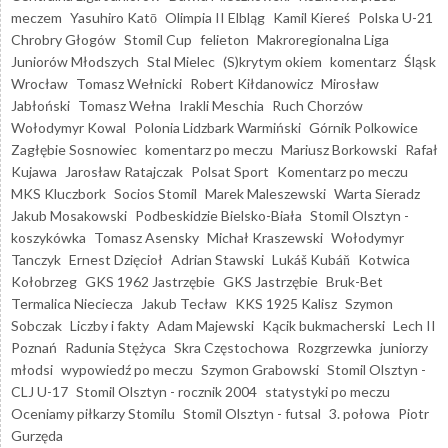
meczem
Yasuhiro Katō
Olimpia II Elbląg
Kamil Kiereś
Polska U-21
Chrobry Głogów
Stomil Cup
felieton
Makroregionalna Liga
Juniorów Młodszych
Stal Mielec
(S)krytym okiem
komentarz
Śląsk
Wrocław
Tomasz Wełnicki
Robert Kiłdanowicz
Mirosław
Jabłoński
Tomasz Wełna
Irakli Meschia
Ruch Chorzów
Wołodymyr Kowal
Polonia Lidzbark Warmiński
Górnik Polkowice
Zagłębie Sosnowiec
komentarz po meczu
Mariusz Borkowski
Rafał
Kujawa
Jarosław Ratajczak
Polsat Sport
Komentarz po meczu
MKS Kluczbork
Socios Stomil
Marek Maleszewski
Warta Sieradz
Jakub Mosakowski
Podbeskidzie Bielsko-Biała
Stomil Olsztyn -
koszykówka
Tomasz Asensky
Michał Kraszewski
Wołodymyr
Tanczyk
Ernest Dzięcioł
Adrian Stawski
Lukáš Kubáň
Kotwica
Kołobrzeg
GKS 1962 Jastrzębie
GKS Jastrzębie
Bruk-Bet
Termalica Nieciecza
Jakub Tecław
KKS 1925 Kalisz
Szymon
Sobczak
Liczby i fakty
Adam Majewski
Kącik bukmacherski
Lech II
Poznań
Radunia Stężyca
Skra Częstochowa
Rozgrzewka
juniorzy
młodsi
wypowiedź po meczu
Szymon Grabowski
Stomil Olsztyn -
CLJ U-17
Stomil Olsztyn - rocznik 2004
statystyki po meczu
Oceniamy piłkarzy Stomilu
Stomil Olsztyn - futsal
3. połowa
Piotr
Gurzęda