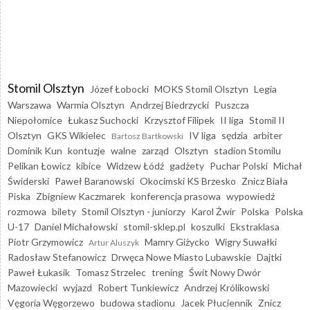
Stomil Olsztyn
Józef Łobocki
MOKS Stomil Olsztyn
Legia
Warszawa
Warmia Olsztyn
Andrzej Biedrzycki
Puszcza
Niepołomice
Łukasz Suchocki
Krzysztof Filipek
II liga
Stomil II
Olsztyn
GKS Wikielec
IV liga
sędzia
arbiter
Bartosz Bartkowski
Dominik Kun
kontuzje
walne
zarząd
Olsztyn
stadion Stomilu
Pelikan Łowicz
kibice
Widzew Łódź
gadżety
Puchar Polski
Michał
Świderski
Paweł Baranowski
Okocimski KS Brzesko
Znicz Biała
Piska
Zbigniew Kaczmarek
konferencja prasowa
wypowiedź
rozmowa
bilety
Stomil Olsztyn - juniorzy
Karol Żwir
Polska
Polska
U-17
Daniel Michałowski
stomil-sklep.pl
koszulki
Ekstraklasa
Piotr Grzymowicz
Mamry Giżycko
Wigry Suwałki
Artur Aluszyk
Radosław Stefanowicz
Drwęca Nowe Miasto Lubawskie
Dajtki
Paweł Łukasik
Tomasz Strzelec
trening
Świt Nowy Dwór
Mazowiecki
wyjazd
Robert Tunkiewicz
Andrzej Królikowski
Vęgoria Węgorzewo
budowa stadionu
Jacek Płuciennik
Znicz