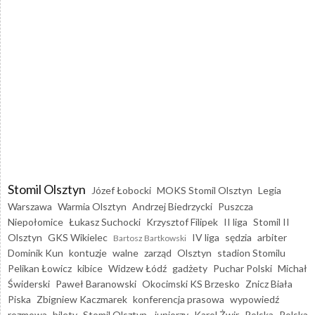
Stomil Olsztyn
Józef Łobocki
MOKS Stomil Olsztyn
Legia
Warszawa
Warmia Olsztyn
Andrzej Biedrzycki
Puszcza
Niepołomice
Łukasz Suchocki
Krzysztof Filipek
II liga
Stomil II
Olsztyn
GKS Wikielec
IV liga
sędzia
arbiter
Bartosz Bartkowski
Dominik Kun
kontuzje
walne
zarząd
Olsztyn
stadion Stomilu
Pelikan Łowicz
kibice
Widzew Łódź
gadżety
Puchar Polski
Michał
Świderski
Paweł Baranowski
Okocimski KS Brzesko
Znicz Biała
Piska
Zbigniew Kaczmarek
konferencja prasowa
wypowiedź
rozmowa
bilety
Stomil Olsztyn - juniorzy
Karol Żwir
Polska
Polska