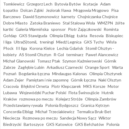
Tomkiewicz
Grzegorz Lech
Bytovia Bytów
licytacje
Adam
Łopatko
Dolcan Ząbki
Jeziorak Iława
Mrągowia Mrągowo
Pisa
Barczewo
Dawid Szymonowicz
karnety
Chojniczanka Chojnice
Dobre Miasto
Zatoka Braniewo
Stal Stalowa Wola
WMZPN
żółte
kartki
Galeria Warmińska
sponsor
Piotr Zajączkowski
Rominta
Gołdap
GKS Stawiguda
Olimpia Elbląg
Łukta
Resovia
Biskupiec
I liga
Ultra(S)tomiL
treningi
Miedź Legnica
GKS Tychy
Wisła
Płock
III liga
Korona Kielce
Lechia Gdańsk
Stomil Olsztyn -
kobiety
AS Stomil Olsztyn
R-Gol
terminarz
Paweł Alancewicz
Michał Glanowski
Tomasz Ptak
Szymon Kaźmierowski
Górnik
Zabrze
Zagłębie Lubin
Arkadiusz Czarnecki
Orange Sport
Warta
Poznań
Bogdanka Łęczna
Mindaugas Kalonas
Olimpia Olsztynek
Adam Zejer
Pamiętam i nie zapomnę
Górnik Łęczna
Naki Olsztyn
Cracovia
Błękitni Orneta
Piotr Klepczarek
MKS Korsze
Motor
Lubawa
Wojewódzki Puchar Polski
Flota Świnoujście
Hutnik
Kraków
rozmowa po meczu
Kolejarz Stróże
Olimpia Zambrów
Przedstawiamy rywala
Polonia Bydgoszcz
Granica Kętrzyn
Concordia Elbląg
Michał Trzeciakiewicz
Termalica Bruk-Bet
Nieciecza
Rozmowa po meczu
Sandecja Nowy Sącz
Wiktor
Biedrzycki
Bartoszyce
GKS Katowice
GKS Bełchatów
Polonia