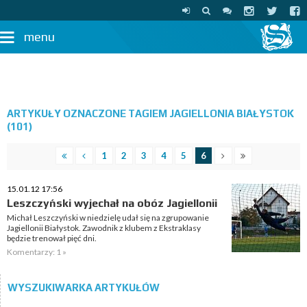
menu
ARTYKUŁY OZNACZONE TAGIEM JAGIELLONIA BIAŁYSTOK
(101)
1
2
3
4
5
6
15.01.12 17:56
Leszczyński wyjechał na obóz Jagiellonii
Michał Leszczyński w niedzielę udał się na zgrupowanie
Jagiellonii Białystok. Zawodnik z klubem z Ekstraklasy
będzie trenował pięć dni.
Komentarzy: 1 »
WYSZUKIWARKA ARTYKUŁÓW