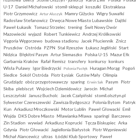
U-17
Daniel Michałowski
stomil-sklep.pl
koszulki
Ekstraklasa
Piotr Grzymowicz
Mamry Giżycko
Wigry Suwałki
Artur Aluszyk
Radosław Stefanowicz
Drwęca Nowe Miasto Lubawskie
Dajtki
Paweł Łukasik
Tomasz Strzelec
trening
Świt Nowy Dwór
Mazowiecki
wyjazd
Robert Tunkiewicz
Andrzej Królikowski
Vęgoria Węgorzewo
budowa stadionu
Jacek Płuciennik
Znicz
Pruszków
Ostróda
PZPN
Stal Rzeszów
Łukasz Jegliński
Start
Nidzica
Błękitni Pasym
Artur Siemaszko
Polska U-15
Mazur Ełk
Garbarnia Kraków
Rafał Remisz
transfery
konkursy
konkurs
Wisła Puławy
Igor Biedrzycki
Huragan Morąg
Pogoń
Polonia Pasłęk
Siedlce
Sokół Ostróda
Piotr Łysiak
Gutów Mały
Olimpia
Grudziądz
obóz przygotowawczy
sparing
Pasym
Piotr
Erwin Sak
Skiba
plebiscyt
Wojciech Dziemidowicz
Jarocin
Michał
Leszczyński
Janusz Bucholc
Jacek Czałpiński
stomil.olsztyn.pl
Sylwester Czereszewski
Zawisza Bydgoszcz
Polonia Bytom
Patryk
Kun
Arkadiusz Mroczkowski
Motor Lublin
Paweł Głowacki
Emil
Wojda
DKS Dobre Miasto
Mławianka Mława
sparingi
Barczewo
Zin Stadion
wywiad
Arkadiusz Koprucki
Tęcza Biskupiec
Arka
Gdynia
Piotr Głowacki
Jagiellonia Białystok
Piotr Wypniewski
Michał Alancewicz
ultras
Łódzki Klub Sportowy
Paweł