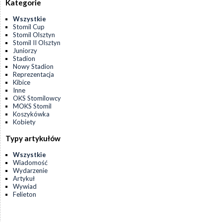
Kategorie
Wszystkie
Stomil Cup
Stomil Olsztyn
Stomil II Olsztyn
Juniorzy
Stadion
Nowy Stadion
Reprezentacja
Kibice
Inne
OKS Stomilowcy
MOKS Stomil
Koszykówka
Kobiety
Typy artykułów
Wszystkie
Wiadomość
Wydarzenie
Artykuł
Wywiad
Felieton