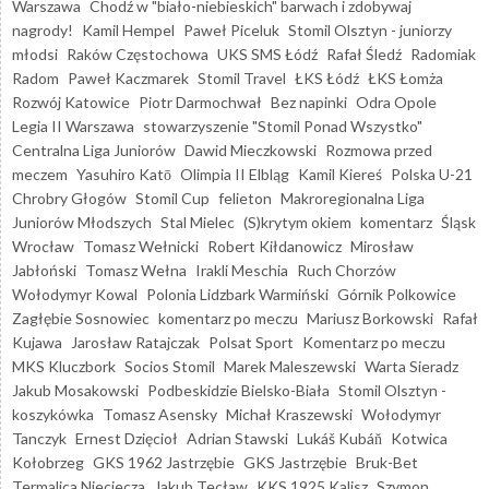
Warszawa
Chodź w "biało-niebieskich" barwach i zdobywaj
nagrody!
Kamil Hempel
Paweł Piceluk
Stomil Olsztyn - juniorzy
młodsi
Raków Częstochowa
UKS SMS Łódź
Rafał Śledź
Radomiak
Radom
Paweł Kaczmarek
Stomil Travel
ŁKS Łódź
ŁKS Łomża
Rozwój Katowice
Piotr Darmochwał
Bez napinki
Odra Opole
Legia II Warszawa
stowarzyszenie "Stomil Ponad Wszystko"
Centralna Liga Juniorów
Dawid Mieczkowski
Rozmowa przed
meczem
Yasuhiro Katō
Olimpia II Elbląg
Kamil Kiereś
Polska U-21
Chrobry Głogów
Stomil Cup
felieton
Makroregionalna Liga
Juniorów Młodszych
Stal Mielec
(S)krytym okiem
komentarz
Śląsk
Wrocław
Tomasz Wełnicki
Robert Kiłdanowicz
Mirosław
Jabłoński
Tomasz Wełna
Irakli Meschia
Ruch Chorzów
Wołodymyr Kowal
Polonia Lidzbark Warmiński
Górnik Polkowice
Zagłębie Sosnowiec
komentarz po meczu
Mariusz Borkowski
Rafał
Kujawa
Jarosław Ratajczak
Polsat Sport
Komentarz po meczu
MKS Kluczbork
Socios Stomil
Marek Maleszewski
Warta Sieradz
Jakub Mosakowski
Podbeskidzie Bielsko-Biała
Stomil Olsztyn -
koszykówka
Tomasz Asensky
Michał Kraszewski
Wołodymyr
Tanczyk
Ernest Dzięcioł
Adrian Stawski
Lukáš Kubáň
Kotwica
Kołobrzeg
GKS 1962 Jastrzębie
GKS Jastrzębie
Bruk-Bet
Termalica Nieciecza
Jakub Tecław
KKS 1925 Kalisz
Szymon