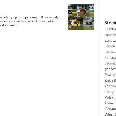
mil.olsztyn.pl na najlepszego piłkarza rundy
ciu zawodników - pięciu, którzy zostali
Stomi
po każdym z...
Olszty
Andrze
Łukasz
Stomil 
Bartkow
kontuz
Stomil
gadżet
Paweł 
Znicz B
konfer
bilety
Polska
stomil-
Grzym
Wigry 