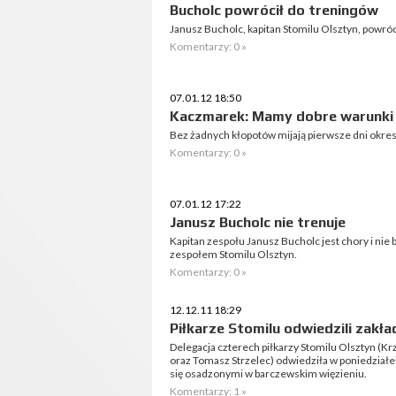
Bucholc powrócił do treningów
Janusz Bucholc, kapitan Stomilu Olsztyn, powróc
Komentarzy: 0 »
07.01.12 18:50
Kaczmarek: Mamy dobre warunki 
Bez żadnych kłopotów mijają pierwsze dni okre
Komentarzy: 0 »
07.01.12 17:22
Janusz Bucholc nie trenuje
Kapitan zespołu Janusz Bucholc jest chory i ni
zespołem Stomilu Olsztyn.
Komentarzy: 0 »
12.12.11 18:29
Piłkarze Stomilu odwiedzili zakł
Delegacja czterech piłkarzy Stomilu Olsztyn (Kr
oraz Tomasz Strzelec) odwiedziła w poniedziałe
się osadzonymi w barczewskim więzieniu.
Komentarzy: 1 »