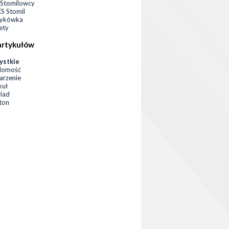
Stomilowcy
 Stomil
zykówka
ety
artykułów
ystkie
domość
rzenie
kuł
iad
eton