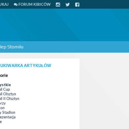
UKAJ
FORUM KIBICÓW
lep Stomilu
UKIWARKA ARTYKUŁÓW
orie
ystkie
il Cup
il Olsztyn
l II Olsztyn
orzy
ion
 Stadion
ezentacja
ce