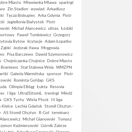
bre Miasto
Mławianka Mława
sparingi
ewo
Zin Stadion
wywiad
Arkadiusz
ki
Tęcza Biskupiec
Arka Gdynia
Piotr
cki
Jagiellonia Białystok
Piotr
ewski
Michał Alancewicz
ultras
Łódzki
portowy
Paweł Tomkiewicz
Grzegorz
Bytovia Bytów
licytacje
Adam Łopatko
 Ząbki
Jeziorak Iława
Mrągowia
wo
Pisa Barczewo
Dawid Szymonowicz
y
Chojniczanka Chojnice
Dobre Miasto
 Braniewo
Stal Stalowa Wola
WMZPN
artki
Galeria Warmińska
sponsor
Piotr
kowski
Rominta Gołdap
GKS
uda
Olimpia Elbląg
Łukta
Resovia
iec
I liga
Ultra(S)tomiL
treningi
Miedź
a
GKS Tychy
Wisła Płock
III liga
 Kielce
Lechia Gdańsk
Stomil Olsztyn -
y
AS Stomil Olsztyn
R-Gol
terminarz
Alancewicz
Michał Glanowski
Tomasz
Szymon Kaźmierowski
Górnik Zabrze
ie Lubin
Arkadiusz Czarnecki
Orange