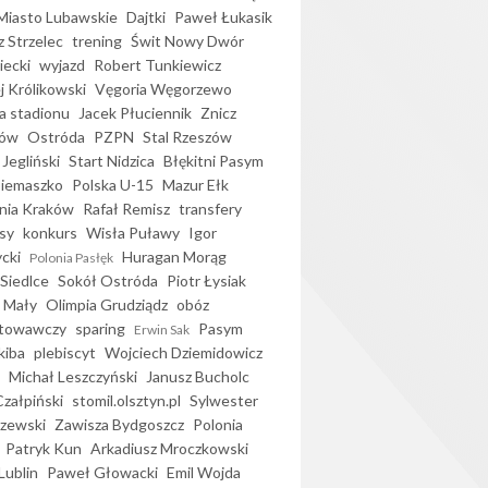
iasto Lubawskie
Dajtki
Paweł Łukasik
 Strzelec
trening
Świt Nowy Dwór
ecki
wyjazd
Robert Tunkiewicz
j Królikowski
Vęgoria Węgorzewo
 stadionu
Jacek Płuciennik
Znicz
ków
Ostróda
PZPN
Stal Rzeszów
Jegliński
Start Nidzica
Błękitni Pasym
Siemaszko
Polska U-15
Mazur Ełk
nia Kraków
Rafał Remisz
transfery
sy
konkurs
Wisła Puławy
Igor
ycki
Huragan Morąg
Polonia Pasłęk
Siedlce
Sokół Ostróda
Piotr Łysiak
 Mały
Olimpia Grudziądz
obóz
otowawczy
sparing
Pasym
Erwin Sak
kiba
plebiscyt
Wojciech Dziemidowicz
Michał Leszczyński
Janusz Bucholc
Czałpiński
stomil.olsztyn.pl
Sylwester
zewski
Zawisza Bydgoszcz
Polonia
Patryk Kun
Arkadiusz Mroczkowski
Lublin
Paweł Głowacki
Emil Wojda