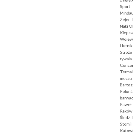
Sport
Mindau
Zejer
Naki O
Klepcz
Wojewó
Hutnik
Stróże
rywala
Concor
Termal
meczu
Bartos
Poloni
barwac
Paweł 
Raków
Śledź
Stomil 
Katow