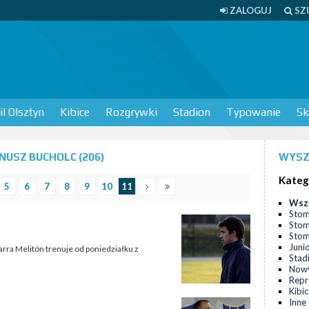
ZALOGUJ
SZ
l Olsztyn
Kibice
Rozgrywki
Stadion
Typowanie
Sk
NUSZ BUCHOLC (206)
WYSZ
Kateg
5
6
7
8
9
10
11
Wsz
Stom
Stom
Stomi
Juni
rra Melitón trenuje od poniedziałku z
Stad
Nowy
Repr
Kibi
Inne