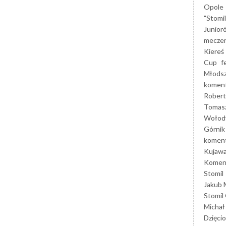
Opole
"Stomi
Junior
mecze
Kiereś
Cup
f
Młods
koment
Robert
Tomas
Wołod
Górnik
koment
Kujaw
Koment
Stomil
Jakub 
Stomil
Michał
Dzięcio