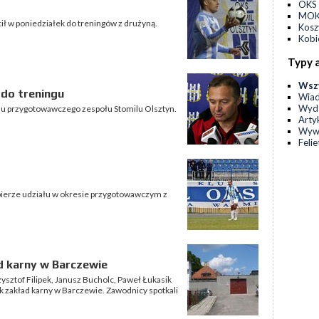
OKS 
MOKS
ił w poniedziałek do treningów z drużyną.
Kos
Kobi
Typy 
Wsz
do treningu
Wia
Wyda
su przygotowawczego zespołu Stomilu Olsztyn.
Arty
Wyw
Feli
e bierze udziału w okresie przygotowawczym z
ad karny w Barczewie
zysztof Filipek, Janusz Bucholc, Paweł Łukasik
k zakład karny w Barczewie. Zawodnicy spotkali