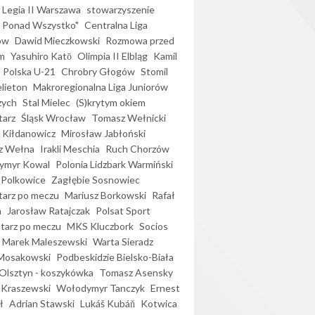
Legia II Warszawa
stowarzyszenie
l Ponad Wszystko"
Centralna Liga
ów
Dawid Mieczkowski
Rozmowa przed
m
Yasuhiro Katō
Olimpia II Elbląg
Kamil
Polska U-21
Chrobry Głogów
Stomil
elieton
Makroregionalna Liga Juniorów
zych
Stal Mielec
(S)krytym okiem
arz
Śląsk Wrocław
Tomasz Wełnicki
 Kiłdanowicz
Mirosław Jabłoński
z Wełna
Irakli Meschia
Ruch Chorzów
ymyr Kowal
Polonia Lidzbark Warmiński
 Polkowice
Zagłębie Sosnowiec
arz po meczu
Mariusz Borkowski
Rafał
a
Jarosław Ratajczak
Polsat Sport
arz po meczu
MKS Kluczbork
Socios
Marek Maleszewski
Warta Sieradz
Mosakowski
Podbeskidzie Bielsko-Biała
 Olsztyn - koszykówka
Tomasz Asensky
 Kraszewski
Wołodymyr Tanczyk
Ernest
ł
Adrian Stawski
Lukáš Kubáň
Kotwica