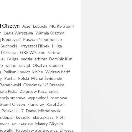
l Olsztyn
Józef Łobocki
MOKS Stomil
n
Legia Warszawa
Warmia Olsztyn
j Biedrzycki
Puszcza Niepołomice
 Suchocki
Krzysztof Filipek
II liga
II Olsztyn
GKS Wikielec
Bartosz
IV liga
sędzia
arbiter
Dominik Kun
ski
je
walne
zarząd
Olsztyn
stadion
u
Pelikan Łowicz
kibice
Widzew Łódź
y
Puchar Polski
Michał Świderski
Baranowski
Okocimski KS Brzesko
iała Piska
Zbigniew Kaczmarek
encja prasowa
wypowiedź
rozmowa
Stomil Olsztyn - juniorzy
Karol Żwir
Polska U-17
Daniel Michałowski
sklep.pl
koszulki
Ekstraklasa
Piotr
owicz
Mamry Giżycko
Artur Aluszyk
Suwałki
Radosław Stefanowicz
Drwęca