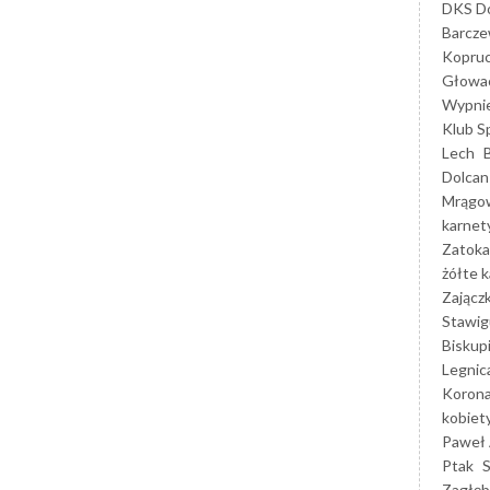
DKS Do
Barcz
Kopruc
Głowa
Wypni
Klub S
Lech
Dolcan
Mrągo
karnet
Zatoka
żółte k
Zającz
Stawig
Biskup
Legnic
Korona
kobiet
Paweł 
Ptak
Zagłęb