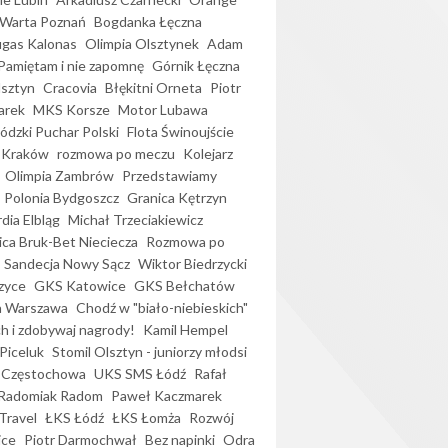
Warta Poznań
Bogdanka Łęczna
gas Kalonas
Olimpia Olsztynek
Adam
Pamiętam i nie zapomnę
Górnik Łęczna
lsztyn
Cracovia
Błękitni Orneta
Piotr
arek
MKS Korsze
Motor Lubawa
dzki Puchar Polski
Flota Świnoujście
 Kraków
rozmowa po meczu
Kolejarz
Olimpia Zambrów
Przedstawiamy
Polonia Bydgoszcz
Granica Kętrzyn
dia Elbląg
Michał Trzeciakiewicz
ica Bruk-Bet Nieciecza
Rozmowa po
Sandecja Nowy Sącz
Wiktor Biedrzycki
zyce
GKS Katowice
GKS Bełchatów
a Warszawa
Chodź w "biało-niebieskich"
h i zdobywaj nagrody!
Kamil Hempel
Piceluk
Stomil Olsztyn - juniorzy młodsi
 Częstochowa
UKS SMS Łódź
Rafał
Radomiak Radom
Paweł Kaczmarek
Travel
ŁKS Łódź
ŁKS Łomża
Rozwój
ice
Piotr Darmochwał
Bez napinki
Odra