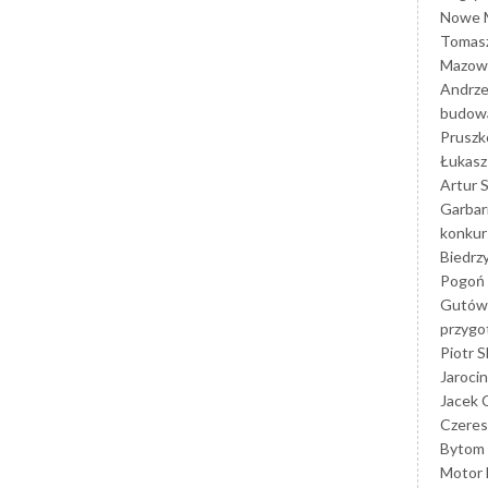
Nowe M
Tomasz
Mazowi
Andrze
budowa
Prusz
Łukasz 
Artur 
Garbar
konkur
Biedrz
Pogoń 
Gutów
przyg
Piotr S
Jarocin
Jacek 
Czeres
Bytom
Motor 