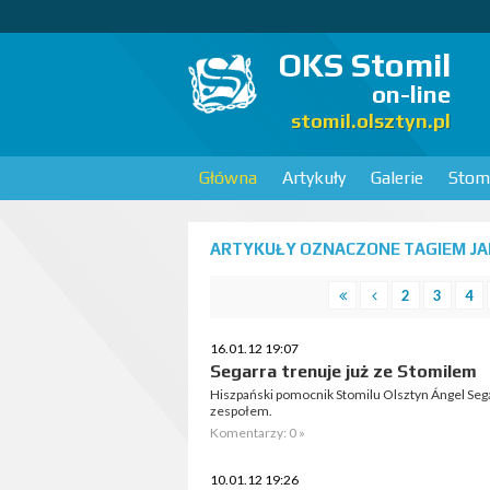
OKS Stomil
on-line
stomil.olsztyn.pl
Główna
Artykuły
Galerie
Stomi
ARTYKUŁY OZNACZONE TAGIEM JA
2
3
4
16.01.12 19:07
Segarra trenuje już ze Stomilem
Hiszpański pomocnik Stomilu Olsztyn Ángel Sega
zespołem.
Komentarzy: 0 »
10.01.12 19:26