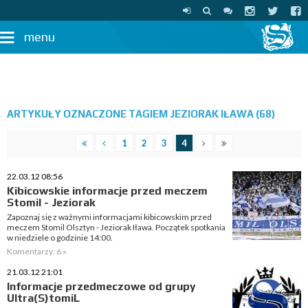
menu
ARTYKUŁY OZNACZONE TAGIEM JEZIORAK IŁAWA (68)
1
2
3
4
22.03.12 08:56
Kibicowskie informacje przed meczem
Stomil - Jeziorak
Zapoznaj się z ważnymi informacjami kibicowskim przed
meczem Stomil Olsztyn - Jeziorak Iława. Początek spotkania
w niedziele o godzinie 14:00.
Komentarzy: 6 »
21.03.12 21:01
Informacje przedmeczowe od grupy
Ultra(S)tomiL