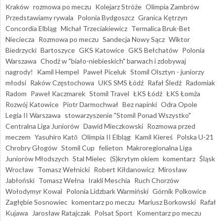
Kraków
rozmowa po meczu
Kolejarz Stróże
Olimpia Zambrów
Przedstawiamy rywala
Polonia Bydgoszcz
Granica Kętrzyn
Concordia Elbląg
Michał Trzeciakiewicz
Termalica Bruk-Bet
Nieciecza
Rozmowa po meczu
Sandecja Nowy Sącz
Wiktor
Biedrzycki
Bartoszyce
GKS Katowice
GKS Bełchatów
Polonia
Warszawa
Chodź w "biało-niebieskich" barwach i zdobywaj
nagrody!
Kamil Hempel
Paweł Piceluk
Stomil Olsztyn - juniorzy
młodsi
Raków Częstochowa
UKS SMS Łódź
Rafał Śledź
Radomiak
Radom
Paweł Kaczmarek
Stomil Travel
ŁKS Łódź
ŁKS Łomża
Rozwój Katowice
Piotr Darmochwał
Bez napinki
Odra Opole
Legia II Warszawa
stowarzyszenie "Stomil Ponad Wszystko"
Centralna Liga Juniorów
Dawid Mieczkowski
Rozmowa przed
meczem
Yasuhiro Katō
Olimpia II Elbląg
Kamil Kiereś
Polska U-21
Chrobry Głogów
Stomil Cup
felieton
Makroregionalna Liga
Juniorów Młodszych
Stal Mielec
(S)krytym okiem
komentarz
Śląsk
Wrocław
Tomasz Wełnicki
Robert Kiłdanowicz
Mirosław
Jabłoński
Tomasz Wełna
Irakli Meschia
Ruch Chorzów
Wołodymyr Kowal
Polonia Lidzbark Warmiński
Górnik Polkowice
Zagłębie Sosnowiec
komentarz po meczu
Mariusz Borkowski
Rafał
Kujawa
Jarosław Ratajczak
Polsat Sport
Komentarz po meczu