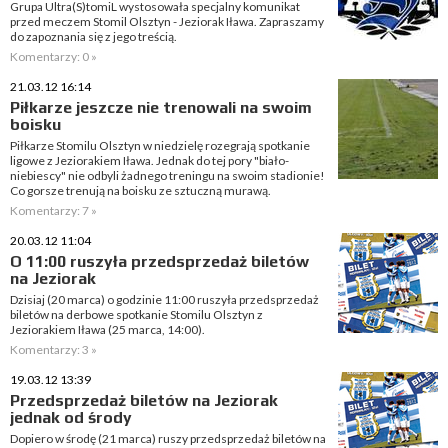
Grupa Ultra(S)tomiL wystosowała specjalny komunikat
przed meczem Stomil Olsztyn - Jeziorak Iława. Zapraszamy
do zapoznania się z jego treścią.
Komentarzy: 0 »
21.03.12 16:14
Piłkarze jeszcze nie trenowali na swoim
boisku
Piłkarze Stomilu Olsztyn w niedzielę rozegrają spotkanie
ligowe z Jeziorakiem Iława. Jednak do tej pory "biało-
niebiescy" nie odbyli żadnego treningu na swoim stadionie!
Co gorsze trenują na boisku ze sztuczną murawą.
Komentarzy: 7 »
20.03.12 11:04
O 11:00 ruszyła przedsprzedaż biletów
na Jeziorak
Dzisiaj (20 marca) o godzinie 11:00 ruszyła przedsprzedaż
biletów na derbowe spotkanie Stomilu Olsztyn z
Jeziorakiem Iława (25 marca, 14:00).
Komentarzy: 3 »
19.03.12 13:39
Przedsprzedaż biletów na Jeziorak
jednak od środy
Dopiero w środę (21 marca) ruszy przedsprzedaż biletów na