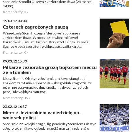
spotkanie Stomilu Olsztyn z Jeziorakiem Iława (25 marca,
14:00).
Komentarzy: 3 »
19.03.12 00:00
Czterech zagrożonych pauzą
W niedzielę Stomil rozegra "derbowe" spotkanie z
Jeziorakiem Iława. W meczu z iławianami Paweł
Baranowski, Janusz Bucholc, Krzysztof Filipek i Łukasz
Suchocki będą zagrożeni wykluczającą żółtą kartką.
Komentarzy: 0 »
09.03.12 15:30
Piłkarze Jezioraka grożą bojkotem meczu
ze Stomilem
Mecz Stomilu Olsztyn z Jeziorakiem Iława stanął pod
znakiem zapytania. Piłkarze iławskiego klubu zagrozili, że
jeżeli nie otrzymają do dnia spotkania dwóch zaległych
pensji nie wyjdą na murawę.
Komentarzy: 19 »
23.02.12 16:37
Mecz z Jeziorakiem w niedzielę na...
wniosek policji
Spotkanie 22. kolejki drugiej ligi pomiędzy Stomilem Olsztyn
a Jeziorakiem Iława odbędzie się 25 marca (niedziela) o