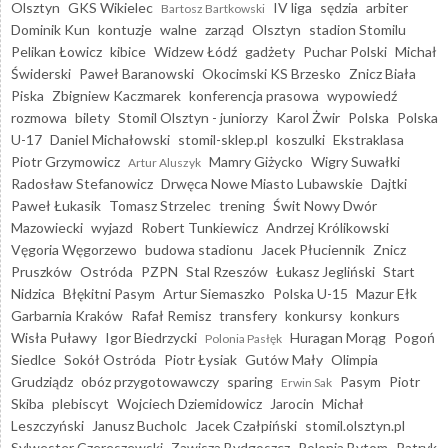
Olsztyn
GKS Wikielec
IV liga
sędzia
arbiter
Bartosz Bartkowski
Dominik Kun
kontuzje
walne
zarząd
Olsztyn
stadion Stomilu
Pelikan Łowicz
kibice
Widzew Łódź
gadżety
Puchar Polski
Michał
Świderski
Paweł Baranowski
Okocimski KS Brzesko
Znicz Biała
Piska
Zbigniew Kaczmarek
konferencja prasowa
wypowiedź
rozmowa
bilety
Stomil Olsztyn - juniorzy
Karol Żwir
Polska
Polska
U-17
Daniel Michałowski
stomil-sklep.pl
koszulki
Ekstraklasa
Piotr Grzymowicz
Mamry Giżycko
Wigry Suwałki
Artur Aluszyk
Radosław Stefanowicz
Drwęca Nowe Miasto Lubawskie
Dajtki
Paweł Łukasik
Tomasz Strzelec
trening
Świt Nowy Dwór
Mazowiecki
wyjazd
Robert Tunkiewicz
Andrzej Królikowski
Vęgoria Węgorzewo
budowa stadionu
Jacek Płuciennik
Znicz
Pruszków
Ostróda
PZPN
Stal Rzeszów
Łukasz Jegliński
Start
Nidzica
Błękitni Pasym
Artur Siemaszko
Polska U-15
Mazur Ełk
Garbarnia Kraków
Rafał Remisz
transfery
konkursy
konkurs
Wisła Puławy
Igor Biedrzycki
Huragan Morąg
Pogoń
Polonia Pasłęk
Siedlce
Sokół Ostróda
Piotr Łysiak
Gutów Mały
Olimpia
Grudziądz
obóz przygotowawczy
sparing
Pasym
Piotr
Erwin Sak
Skiba
plebiscyt
Wojciech Dziemidowicz
Jarocin
Michał
Leszczyński
Janusz Bucholc
Jacek Czałpiński
stomil.olsztyn.pl
Sylwester Czereszewski
Zawisza Bydgoszcz
Polonia Bytom
Patryk