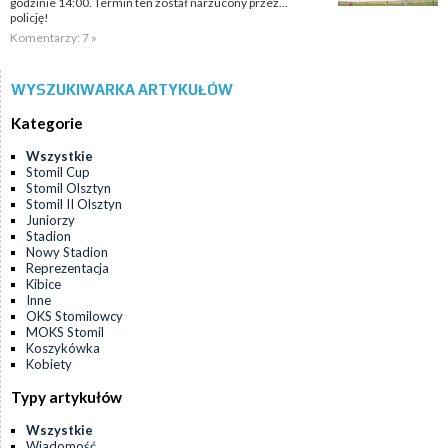
godzinie 14:00. Termin ten został narzucony przez...
policję!
Komentarzy: 7 »
WYSZUKIWARKA ARTYKUŁÓW
Kategorie
Wszystkie
Stomil Cup
Stomil Olsztyn
Stomil II Olsztyn
Juniorzy
Stadion
Nowy Stadion
Reprezentacja
Kibice
Inne
OKS Stomilowcy
MOKS Stomil
Koszykówka
Kobiety
Typy artykułów
Wszystkie
Wiadomość