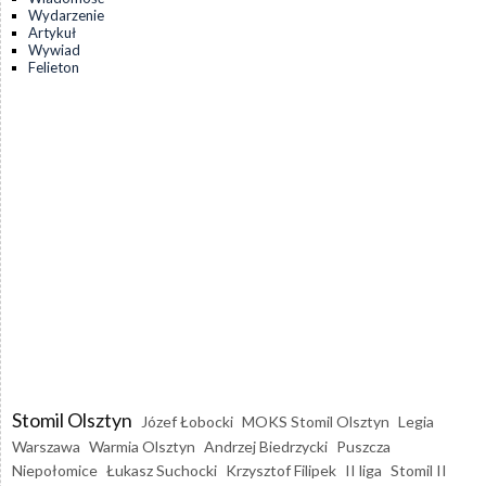
Wydarzenie
Artykuł
Wywiad
Felieton
Stomil Olsztyn
Józef Łobocki
MOKS Stomil Olsztyn
Legia
Warszawa
Warmia Olsztyn
Andrzej Biedrzycki
Puszcza
Niepołomice
Łukasz Suchocki
Krzysztof Filipek
II liga
Stomil II