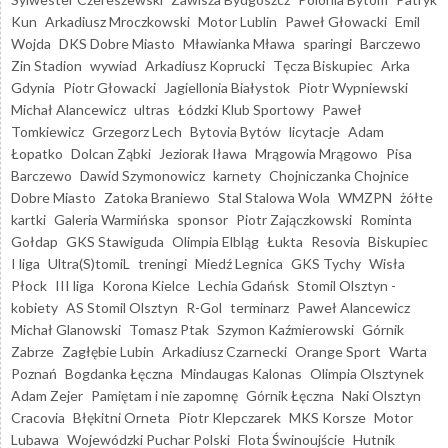
Kun
Arkadiusz Mroczkowski
Motor Lublin
Paweł Głowacki
Emil
Wojda
DKS Dobre Miasto
Mławianka Mława
sparingi
Barczewo
Zin Stadion
wywiad
Arkadiusz Koprucki
Tęcza Biskupiec
Arka
Gdynia
Piotr Głowacki
Jagiellonia Białystok
Piotr Wypniewski
Michał Alancewicz
ultras
Łódzki Klub Sportowy
Paweł
Tomkiewicz
Grzegorz Lech
Bytovia Bytów
licytacje
Adam
Łopatko
Dolcan Ząbki
Jeziorak Iława
Mrągowia Mrągowo
Pisa
Barczewo
Dawid Szymonowicz
karnety
Chojniczanka Chojnice
Dobre Miasto
Zatoka Braniewo
Stal Stalowa Wola
WMZPN
żółte
kartki
Galeria Warmińska
sponsor
Piotr Zajączkowski
Rominta
Gołdap
GKS Stawiguda
Olimpia Elbląg
Łukta
Resovia
Biskupiec
I liga
Ultra(S)tomiL
treningi
Miedź Legnica
GKS Tychy
Wisła
Płock
III liga
Korona Kielce
Lechia Gdańsk
Stomil Olsztyn -
kobiety
AS Stomil Olsztyn
R-Gol
terminarz
Paweł Alancewicz
Michał Glanowski
Tomasz Ptak
Szymon Kaźmierowski
Górnik
Zabrze
Zagłębie Lubin
Arkadiusz Czarnecki
Orange Sport
Warta
Poznań
Bogdanka Łęczna
Mindaugas Kalonas
Olimpia Olsztynek
Adam Zejer
Pamiętam i nie zapomnę
Górnik Łęczna
Naki Olsztyn
Cracovia
Błękitni Orneta
Piotr Klepczarek
MKS Korsze
Motor
Lubawa
Wojewódzki Puchar Polski
Flota Świnoujście
Hutnik