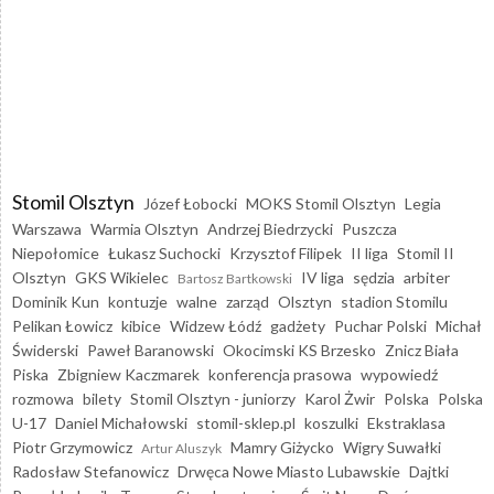
Stomil Olsztyn
Józef Łobocki
MOKS Stomil Olsztyn
Legia
Warszawa
Warmia Olsztyn
Andrzej Biedrzycki
Puszcza
Niepołomice
Łukasz Suchocki
Krzysztof Filipek
II liga
Stomil II
Olsztyn
GKS Wikielec
IV liga
sędzia
arbiter
Bartosz Bartkowski
Dominik Kun
kontuzje
walne
zarząd
Olsztyn
stadion Stomilu
Pelikan Łowicz
kibice
Widzew Łódź
gadżety
Puchar Polski
Michał
Świderski
Paweł Baranowski
Okocimski KS Brzesko
Znicz Biała
Piska
Zbigniew Kaczmarek
konferencja prasowa
wypowiedź
rozmowa
bilety
Stomil Olsztyn - juniorzy
Karol Żwir
Polska
Polska
U-17
Daniel Michałowski
stomil-sklep.pl
koszulki
Ekstraklasa
Piotr Grzymowicz
Mamry Giżycko
Wigry Suwałki
Artur Aluszyk
Radosław Stefanowicz
Drwęca Nowe Miasto Lubawskie
Dajtki