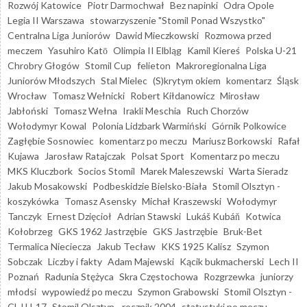
Rozwój Katowice
Piotr Darmochwał
Bez napinki
Odra Opole
Legia II Warszawa
stowarzyszenie "Stomil Ponad Wszystko"
Centralna Liga Juniorów
Dawid Mieczkowski
Rozmowa przed
meczem
Yasuhiro Katō
Olimpia II Elbląg
Kamil Kiereś
Polska U-21
Chrobry Głogów
Stomil Cup
felieton
Makroregionalna Liga
Juniorów Młodszych
Stal Mielec
(S)krytym okiem
komentarz
Śląsk
Wrocław
Tomasz Wełnicki
Robert Kiłdanowicz
Mirosław
Jabłoński
Tomasz Wełna
Irakli Meschia
Ruch Chorzów
Wołodymyr Kowal
Polonia Lidzbark Warmiński
Górnik Polkowice
Zagłębie Sosnowiec
komentarz po meczu
Mariusz Borkowski
Rafał
Kujawa
Jarosław Ratajczak
Polsat Sport
Komentarz po meczu
MKS Kluczbork
Socios Stomil
Marek Maleszewski
Warta Sieradz
Jakub Mosakowski
Podbeskidzie Bielsko-Biała
Stomil Olsztyn -
koszykówka
Tomasz Asensky
Michał Kraszewski
Wołodymyr
Tanczyk
Ernest Dzięcioł
Adrian Stawski
Lukáš Kubáň
Kotwica
Kołobrzeg
GKS 1962 Jastrzębie
GKS Jastrzębie
Bruk-Bet
Termalica Nieciecza
Jakub Tecław
KKS 1925 Kalisz
Szymon
Sobczak
Liczby i fakty
Adam Majewski
Kącik bukmacherski
Lech II
Poznań
Radunia Stężyca
Skra Częstochowa
Rozgrzewka
juniorzy
młodsi
wypowiedź po meczu
Szymon Grabowski
Stomil Olsztyn -
CLJ U-17
Stomil Olsztyn - rocznik 2004
statystyki po meczu