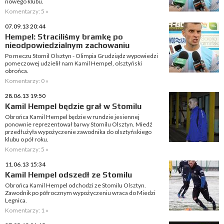
nowego klubu.
Komentarzy: 5 »
07.09.13 20:44
Hempel: Straciliśmy bramkę po
nieodpowiedzialnym zachowaniu
Po meczu Stomil Olsztyn - Olimpia Grudziądz wypowiedzi
pomeczowej udzielił nam Kamil Hempel, olsztyński
obrońca.
Komentarzy: 0 »
28.06.13 19:50
Kamil Hempel będzie grał w Stomilu
Obrońca Kamil Hempel będzie w rundzie jesiennej
ponownie reprezentował barwy Stomilu Olsztyn. Miedź
przedłużyła wypożyczenie zawodnika do olsztyńskiego
klubu o pół roku.
Komentarzy: 5 »
11.06.13 15:34
Kamil Hempel odszedł ze Stomilu
Obrońca Kamil Hempel odchodzi ze Stomilu Olsztyn.
Zawodnik po półrocznym wypożyczeniu wraca do Miedzi
Legnica.
Komentarzy: 1 »