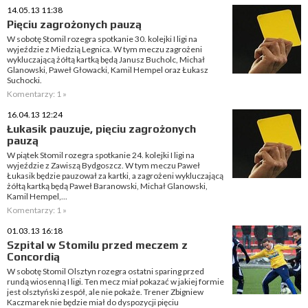
14.05.13 11:38
Pięciu zagrożonych pauzą
W sobotę Stomil rozegra spotkanie 30. kolejki I ligi na
wyjeździe z Miedzią Legnica. W tym meczu zagrożeni
wykluczającą żółtą kartką będą Janusz Bucholc, Michał
Glanowski, Paweł Głowacki, Kamil Hempel oraz Łukasz
Suchocki.
Komentarzy: 1 »
16.04.13 12:24
Łukasik pauzuje, pięciu zagrożonych
pauzą
W piątek Stomil rozegra spotkanie 24. kolejki I ligi na
wyjeździe z Zawiszą Bydgoszcz. W tym meczu Paweł
Łukasik będzie pauzował za kartki, a zagrożeni wykluczającą
żółtą kartką będą Paweł Baranowski, Michał Glanowski,
Kamil Hempel,...
Komentarzy: 1 »
01.03.13 16:18
Szpital w Stomilu przed meczem z
Concordią
W sobotę Stomil Olsztyn rozegra ostatni sparing przed
rundą wiosenną I ligi. Ten mecz miał pokazać w jakiej formie
jest olsztyński zespół, ale nie pokaże. Trener Zbigniew
Kaczmarek nie będzie miał do dyspozycji pięciu