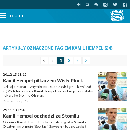
menu
ARTYKUŁY OZNACZONE TAGIEM KAMIL HEMPEL (24)
1
2
20.12.13 13:15
Kamil Hempel piłkarzem Wisły Płock
Dzisiaj półtorarocznym kontraktem z Wisłą Płock związał
się 25-letni obrońca Kamil Hempel. Zawodnik przez ostatni
rok grał w Stomilu Olsztyn.
Komentarzy: 7 »
29.11.13 15:40
Kamil Hempel odchodzi ze Stomilu
Obrońca Kamil Hempel nie będzie dalej grał w Stomilu
Olsztyn - informuje "Sport.pl". Zawodnik będzie szukał