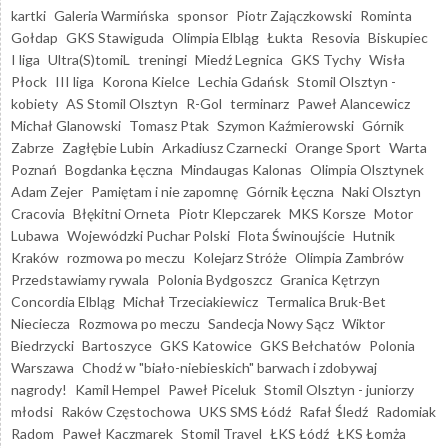
kartki
Galeria Warmińska
sponsor
Piotr Zajączkowski
Rominta
Gołdap
GKS Stawiguda
Olimpia Elbląg
Łukta
Resovia
Biskupiec
I liga
Ultra(S)tomiL
treningi
Miedź Legnica
GKS Tychy
Wisła
Płock
III liga
Korona Kielce
Lechia Gdańsk
Stomil Olsztyn -
kobiety
AS Stomil Olsztyn
R-Gol
terminarz
Paweł Alancewicz
Michał Glanowski
Tomasz Ptak
Szymon Kaźmierowski
Górnik
Zabrze
Zagłębie Lubin
Arkadiusz Czarnecki
Orange Sport
Warta
Poznań
Bogdanka Łęczna
Mindaugas Kalonas
Olimpia Olsztynek
Adam Zejer
Pamiętam i nie zapomnę
Górnik Łęczna
Naki Olsztyn
Cracovia
Błękitni Orneta
Piotr Klepczarek
MKS Korsze
Motor
Lubawa
Wojewódzki Puchar Polski
Flota Świnoujście
Hutnik
Kraków
rozmowa po meczu
Kolejarz Stróże
Olimpia Zambrów
Przedstawiamy rywala
Polonia Bydgoszcz
Granica Kętrzyn
Concordia Elbląg
Michał Trzeciakiewicz
Termalica Bruk-Bet
Nieciecza
Rozmowa po meczu
Sandecja Nowy Sącz
Wiktor
Biedrzycki
Bartoszyce
GKS Katowice
GKS Bełchatów
Polonia
Warszawa
Chodź w "biało-niebieskich" barwach i zdobywaj
nagrody!
Kamil Hempel
Paweł Piceluk
Stomil Olsztyn - juniorzy
młodsi
Raków Częstochowa
UKS SMS Łódź
Rafał Śledź
Radomiak
Radom
Paweł Kaczmarek
Stomil Travel
ŁKS Łódź
ŁKS Łomża