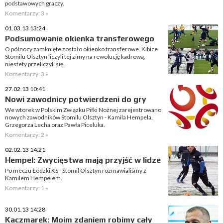
podstawowych graczy.
Komentarzy: 3 »
01.03.13 13:24
Podsumowanie okienka transferowego
O północy zamknięte zostało okienko transferowe. Kibice
Stomilu Olsztyn liczyli tej zimy na rewolucję kadrową,
niestety przeliczyli się.
Komentarzy: 3 »
27.02.13 10:41
Nowi zawodnicy potwierdzeni do gry
We wtorek w Polskim Związku Piłki Nożnej zarejestrowano
nowych zawodników Stomilu Olsztyn - Kamila Hempela,
Grzegorza Lecha oraz Pawła Piceluka.
Komentarzy: 2 »
02.02.13 14:21
Hempel: Zwycięstwa mają przyjść w lidze
Po meczu Łódzki KS - Stomil Olsztyn rozmawialiśmy z
Kamilem Hempelem.
Komentarzy: 1 »
30.01.13 14:28
Kaczmarek: Moim zdaniem robimy cały