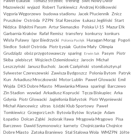
Paweł Łukasik
Tomasz Strzelec
trening
Świt Nowy Dwór
Mazowiecki
wyjazd
Robert Tunkiewicz
Andrzej Królikowski
Vęgoria Węgorzewo
budowa stadionu
Jacek Płuciennik
Znicz
Pruszków
Ostróda
PZPN
Stal Rzeszów
Łukasz Jegliński
Start
Nidzica
Błękitni Pasym
Artur Siemaszko
Polska U-15
Mazur Ełk
Garbarnia Kraków
Rafał Remisz
transfery
konkursy
konkurs
Wisła Puławy
Igor Biedrzycki
Huragan Morąg
Pogoń
Polonia Pasłęk
Siedlce
Sokół Ostróda
Piotr Łysiak
Gutów Mały
Olimpia
Grudziądz
obóz przygotowawczy
sparing
Pasym
Piotr
Erwin Sak
Skiba
plebiscyt
Wojciech Dziemidowicz
Jarocin
Michał
Leszczyński
Janusz Bucholc
Jacek Czałpiński
stomil.olsztyn.pl
Sylwester Czereszewski
Zawisza Bydgoszcz
Polonia Bytom
Patryk
Kun
Arkadiusz Mroczkowski
Motor Lublin
Paweł Głowacki
Emil
Wojda
DKS Dobre Miasto
Mławianka Mława
sparingi
Barczewo
Zin Stadion
wywiad
Arkadiusz Koprucki
Tęcza Biskupiec
Arka
Gdynia
Piotr Głowacki
Jagiellonia Białystok
Piotr Wypniewski
Michał Alancewicz
ultras
Łódzki Klub Sportowy
Paweł
Tomkiewicz
Grzegorz Lech
Bytovia Bytów
licytacje
Adam
Łopatko
Dolcan Ząbki
Jeziorak Iława
Mrągowia Mrągowo
Pisa
Barczewo
Dawid Szymonowicz
karnety
Chojniczanka Chojnice
Dobre Miasto
Zatoka Braniewo
Stal Stalowa Wola
WMZPN
żółte