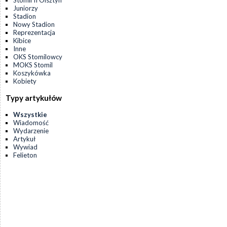
Stomil II Olsztyn
Juniorzy
Stadion
Nowy Stadion
Reprezentacja
Kibice
Inne
OKS Stomilowcy
MOKS Stomil
Koszykówka
Kobiety
Typy artykułów
Wszystkie
Wiadomość
Wydarzenie
Artykuł
Wywiad
Felieton