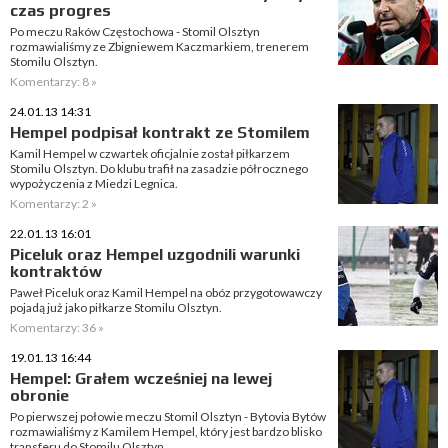
czas progres
Po meczu Raków Częstochowa - Stomil Olsztyn
rozmawialiśmy ze Zbigniewem Kaczmarkiem, trenerem
Stomilu Olsztyn.
Komentarzy: 8 »
24.01.13 14:31
Hempel podpisał kontrakt ze Stomilem
Kamil Hempel w czwartek oficjalnie został piłkarzem
Stomilu Olsztyn. Do klubu trafił na zasadzie półrocznego
wypożyczenia z Miedzi Legnica.
Komentarzy: 2 »
22.01.13 16:01
Piceluk oraz Hempel uzgodnili warunki
kontraktów
Paweł Piceluk oraz Kamil Hempel na obóz przygotowawczy
pojadą już jako piłkarze Stomilu Olsztyn.
Komentarzy: 36 »
19.01.13 16:44
Hempel: Grałem wcześniej na lewej
obronie
Po pierwszej połowie meczu Stomil Olsztyn - Bytovia Bytów
rozmawialiśmy z Kamilem Hempel, który jest bardzo blisko
transferu do Stomilu Olsztyn.