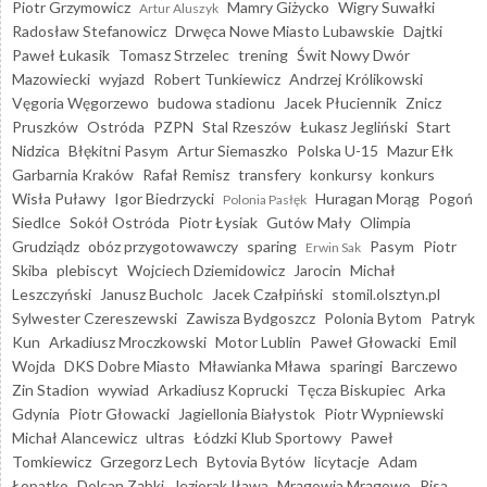
Piotr Grzymowicz
Mamry Giżycko
Wigry Suwałki
Artur Aluszyk
Radosław Stefanowicz
Drwęca Nowe Miasto Lubawskie
Dajtki
Paweł Łukasik
Tomasz Strzelec
trening
Świt Nowy Dwór
Mazowiecki
wyjazd
Robert Tunkiewicz
Andrzej Królikowski
Vęgoria Węgorzewo
budowa stadionu
Jacek Płuciennik
Znicz
Pruszków
Ostróda
PZPN
Stal Rzeszów
Łukasz Jegliński
Start
Nidzica
Błękitni Pasym
Artur Siemaszko
Polska U-15
Mazur Ełk
Garbarnia Kraków
Rafał Remisz
transfery
konkursy
konkurs
Wisła Puławy
Igor Biedrzycki
Huragan Morąg
Pogoń
Polonia Pasłęk
Siedlce
Sokół Ostróda
Piotr Łysiak
Gutów Mały
Olimpia
Grudziądz
obóz przygotowawczy
sparing
Pasym
Piotr
Erwin Sak
Skiba
plebiscyt
Wojciech Dziemidowicz
Jarocin
Michał
Leszczyński
Janusz Bucholc
Jacek Czałpiński
stomil.olsztyn.pl
Sylwester Czereszewski
Zawisza Bydgoszcz
Polonia Bytom
Patryk
Kun
Arkadiusz Mroczkowski
Motor Lublin
Paweł Głowacki
Emil
Wojda
DKS Dobre Miasto
Mławianka Mława
sparingi
Barczewo
Zin Stadion
wywiad
Arkadiusz Koprucki
Tęcza Biskupiec
Arka
Gdynia
Piotr Głowacki
Jagiellonia Białystok
Piotr Wypniewski
Michał Alancewicz
ultras
Łódzki Klub Sportowy
Paweł
Tomkiewicz
Grzegorz Lech
Bytovia Bytów
licytacje
Adam
Łopatko
Dolcan Ząbki
Jeziorak Iława
Mrągowia Mrągowo
Pisa