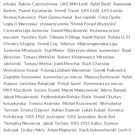
młodsi
Raków Częstochowa
UKS SMS Łódź
Rafał Śledź
Radomiak
Radom
Paweł Kaczmarek
Stomil Travel
ŁKS Łódź
ŁKS Łomża
Rozwój Katowice
Piotr Darmochwał
Bez napinki
Odra Opole
Legia II Warszawa
stowarzyszenie "Stomil Ponad Wszystko"
Centralna Liga Juniorów
Dawid Mieczkowski
Rozmowa przed
meczem
Yasuhiro Katō
Olimpia II Elbląg
Kamil Kiereś
Polska U-21
Chrobry Głogów
Stomil Cup
felieton
Makroregionalna Liga
Juniorów Młodszych
Stal Mielec
(S)krytym okiem
komentarz
Śląsk
Wrocław
Tomasz Wełnicki
Robert Kiłdanowicz
Mirosław
Jabłoński
Tomasz Wełna
Irakli Meschia
Ruch Chorzów
Wołodymyr Kowal
Polonia Lidzbark Warmiński
Górnik Polkowice
Zagłębie Sosnowiec
komentarz po meczu
Mariusz Borkowski
Rafał
Kujawa
Jarosław Ratajczak
Polsat Sport
Komentarz po meczu
MKS Kluczbork
Socios Stomil
Marek Maleszewski
Warta Sieradz
Jakub Mosakowski
Podbeskidzie Bielsko-Biała
Stomil Olsztyn -
koszykówka
Tomasz Asensky
Michał Kraszewski
Wołodymyr
Tanczyk
Ernest Dzięcioł
Adrian Stawski
Lukáš Kubáň
Kotwica
Kołobrzeg
GKS 1962 Jastrzębie
GKS Jastrzębie
Bruk-Bet
Termalica Nieciecza
Jakub Tecław
KKS 1925 Kalisz
Szymon
Sobczak
Liczby i fakty
Adam Majewski
Kącik bukmacherski
Lech II