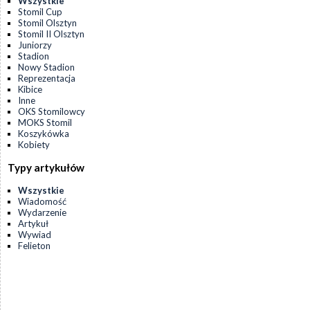
Wszystkie
Stomil Cup
Stomil Olsztyn
Stomil II Olsztyn
Juniorzy
Stadion
Nowy Stadion
Reprezentacja
Kibice
Inne
OKS Stomilowcy
MOKS Stomil
Koszykówka
Kobiety
Typy artykułów
Wszystkie
Wiadomość
Wydarzenie
Artykuł
Wywiad
Felieton