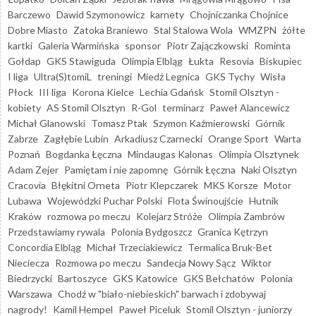
Barczewo
Dawid Szymonowicz
karnety
Chojniczanka Chojnice
Dobre Miasto
Zatoka Braniewo
Stal Stalowa Wola
WMZPN
żółte
kartki
Galeria Warmińska
sponsor
Piotr Zajączkowski
Rominta
Gołdap
GKS Stawiguda
Olimpia Elbląg
Łukta
Resovia
Biskupiec
I liga
Ultra(S)tomiL
treningi
Miedź Legnica
GKS Tychy
Wisła
Płock
III liga
Korona Kielce
Lechia Gdańsk
Stomil Olsztyn -
kobiety
AS Stomil Olsztyn
R-Gol
terminarz
Paweł Alancewicz
Michał Glanowski
Tomasz Ptak
Szymon Kaźmierowski
Górnik
Zabrze
Zagłębie Lubin
Arkadiusz Czarnecki
Orange Sport
Warta
Poznań
Bogdanka Łęczna
Mindaugas Kalonas
Olimpia Olsztynek
Adam Zejer
Pamiętam i nie zapomnę
Górnik Łęczna
Naki Olsztyn
Cracovia
Błękitni Orneta
Piotr Klepczarek
MKS Korsze
Motor
Lubawa
Wojewódzki Puchar Polski
Flota Świnoujście
Hutnik
Kraków
rozmowa po meczu
Kolejarz Stróże
Olimpia Zambrów
Przedstawiamy rywala
Polonia Bydgoszcz
Granica Kętrzyn
Concordia Elbląg
Michał Trzeciakiewicz
Termalica Bruk-Bet
Nieciecza
Rozmowa po meczu
Sandecja Nowy Sącz
Wiktor
Biedrzycki
Bartoszyce
GKS Katowice
GKS Bełchatów
Polonia
Warszawa
Chodź w "biało-niebieskich" barwach i zdobywaj
nagrody!
Kamil Hempel
Paweł Piceluk
Stomil Olsztyn - juniorzy