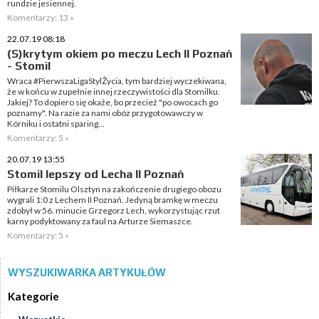
rundzie jesiennej.
Komentarzy: 13 »
22.07.19 08:18
(S)krytym okiem po meczu Lech II Poznań
- Stomil
Wraca #PierwszaLigaStylŻycia, tym bardziej wyczekiwana,
że w końcu w zupełnie innej rzeczywistości dla Stomilku.
Jakiej? To dopiero się okaże, bo przecież "po owocach go
poznamy". Na razie za nami obóz przygotowawczy w
Kórniku i ostatni sparing...
Komentarzy: 5 »
20.07.19 13:55
Stomil lepszy od Lecha II Poznań
Piłkarze Stomilu Olsztyn na zakończenie drugiego obozu
wygrali 1:0 z Lechem II Poznań. Jedyną bramkę w meczu
zdobył w 56. minucie Grzegorz Lech, wykorzystując rzut
karny podyktowany za faul na Arturze Siemaszce.
Komentarzy: 5 »
WYSZUKIWARKA ARTYKUŁÓW
Kategorie