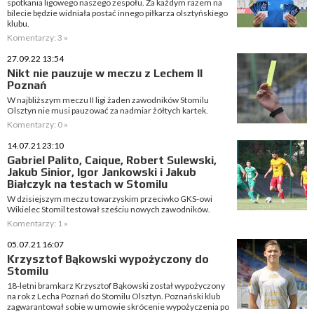
spotkania ligowego naszego zespołu. Za każdym razem na
bilecie będzie widniała postać innego piłkarza olsztyńskiego
klubu.
Komentarzy: 3 »
27.09.22 13:54
Nikt nie pauzuje w meczu z Lechem II
Poznań
W najbliższym meczu II ligi żaden zawodników Stomilu
Olsztyn nie musi pauzować za nadmiar żółtych kartek.
Komentarzy: 0 »
14.07.21 23:10
Gabriel Palito, Caique, Robert Sulewski,
Jakub Sinior, Igor Jankowski i Jakub
Białczyk na testach w Stomilu
W dzisiejszym meczu towarzyskim przeciwko GKS-owi
Wikielec Stomil testował sześciu nowych zawodników.
Komentarzy: 1 »
05.07.21 16:07
Krzysztof Bąkowski wypożyczony do
Stomilu
18-letni bramkarz Krzysztof Bąkowski został wypożyczony
na rok z Lecha Poznań do Stomilu Olsztyn. Poznański klub
zagwarantował sobie w umowie skrócenie wypożyczenia po