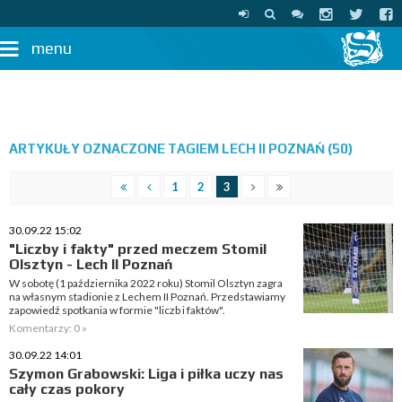
menu
ARTYKUŁY OZNACZONE TAGIEM LECH II POZNAŃ (50)
1
2
3
30.09.22 15:02
"Liczby i fakty" przed meczem Stomil
Olsztyn - Lech II Poznań
W sobotę (1 października 2022 roku) Stomil Olsztyn zagra
na własnym stadionie z Lechem II Poznań. Przedstawiamy
zapowiedź spotkania w formie "liczb i faktów".
Komentarzy: 0 »
30.09.22 14:01
Szymon Grabowski: Liga i piłka uczy nas
cały czas pokory