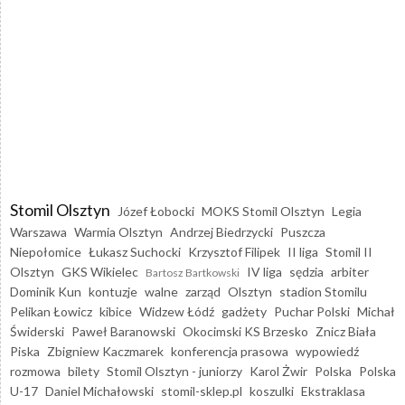
Stomil Olsztyn
Józef Łobocki
MOKS Stomil Olsztyn
Legia
Warszawa
Warmia Olsztyn
Andrzej Biedrzycki
Puszcza
Niepołomice
Łukasz Suchocki
Krzysztof Filipek
II liga
Stomil II
Olsztyn
GKS Wikielec
IV liga
sędzia
arbiter
Bartosz Bartkowski
Dominik Kun
kontuzje
walne
zarząd
Olsztyn
stadion Stomilu
Pelikan Łowicz
kibice
Widzew Łódź
gadżety
Puchar Polski
Michał
Świderski
Paweł Baranowski
Okocimski KS Brzesko
Znicz Biała
Piska
Zbigniew Kaczmarek
konferencja prasowa
wypowiedź
rozmowa
bilety
Stomil Olsztyn - juniorzy
Karol Żwir
Polska
Polska
U-17
Daniel Michałowski
stomil-sklep.pl
koszulki
Ekstraklasa