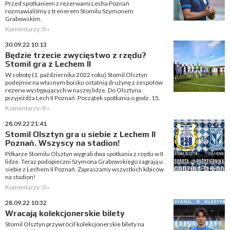
Przed spotkaniem z rezerwami Lecha Poznań
rozmawialiśmy z trenerem Stomilu Szymonem
Grabowskim.
Komentarzy: 0 »
30.09.22 10:13
Będzie trzecie zwycięstwo z rzędu?
Stomil gra z Lechem II
W sobotę (1. października 2022 roku) Stomil Olsztyn
podejmie na własnym boisku ostatnią drużynę z zespołów
rezerw występujących w naszej lidze. Do Olsztyna
przyjeżdża Lech II Poznań. Początek spotkania o godz. 15.
Komentarzy: 9 »
28.09.22 21:41
Stomil Olsztyn gra u siebie z Lechem II
Poznań. Wszyscy na stadion!
Piłkarze Stomilu Olsztyn wygrali dwa spotkania z rzędu w II
lidze. Teraz podopieczni Szymona Grabowskiego zagrają u
siebie z Lechem II Poznań. Zapraszamy wszystkich kibiców
na stadion!
Komentarzy: 0 »
28.09.22 10:32
Wracają kolekcjonerskie bilety
Stomil Olsztyn przywrócił kolekcjonerskie bilety na