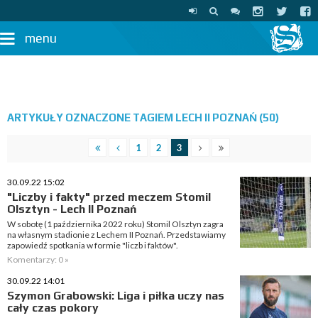
menu
ARTYKUŁY OZNACZONE TAGIEM LECH II POZNAŃ (50)
1
2
3
30.09.22 15:02
"Liczby i fakty" przed meczem Stomil
Olsztyn - Lech II Poznań
W sobotę (1 października 2022 roku) Stomil Olsztyn zagra
na własnym stadionie z Lechem II Poznań. Przedstawiamy
zapowiedź spotkania w formie "liczb i faktów".
Komentarzy: 0 »
30.09.22 14:01
Szymon Grabowski: Liga i piłka uczy nas
cały czas pokory