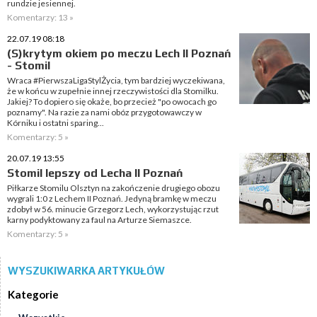
rundzie jesiennej.
Komentarzy: 13 »
22.07.19 08:18
(S)krytym okiem po meczu Lech II Poznań
- Stomil
Wraca #PierwszaLigaStylŻycia, tym bardziej wyczekiwana,
że w końcu w zupełnie innej rzeczywistości dla Stomilku.
Jakiej? To dopiero się okaże, bo przecież "po owocach go
poznamy". Na razie za nami obóz przygotowawczy w
Kórniku i ostatni sparing...
Komentarzy: 5 »
20.07.19 13:55
Stomil lepszy od Lecha II Poznań
Piłkarze Stomilu Olsztyn na zakończenie drugiego obozu
wygrali 1:0 z Lechem II Poznań. Jedyną bramkę w meczu
zdobył w 56. minucie Grzegorz Lech, wykorzystując rzut
karny podyktowany za faul na Arturze Siemaszce.
Komentarzy: 5 »
WYSZUKIWARKA ARTYKUŁÓW
Kategorie