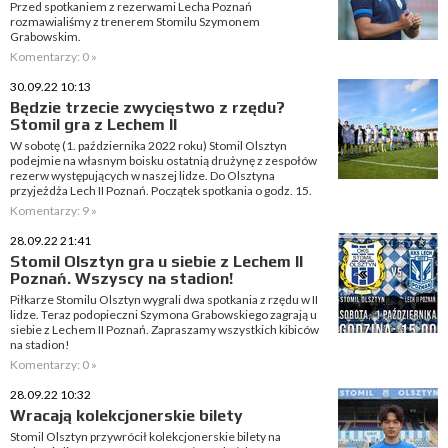
Przed spotkaniem z rezerwami Lecha Poznań
rozmawialiśmy z trenerem Stomilu Szymonem
Grabowskim.
Komentarzy: 0 »
30.09.22 10:13
Będzie trzecie zwycięstwo z rzędu?
Stomil gra z Lechem II
W sobotę (1. października 2022 roku) Stomil Olsztyn
podejmie na własnym boisku ostatnią drużynę z zespołów
rezerw występujących w naszej lidze. Do Olsztyna
przyjeżdża Lech II Poznań. Początek spotkania o godz. 15.
Komentarzy: 9 »
28.09.22 21:41
Stomil Olsztyn gra u siebie z Lechem II
Poznań. Wszyscy na stadion!
Piłkarze Stomilu Olsztyn wygrali dwa spotkania z rzędu w II
lidze. Teraz podopieczni Szymona Grabowskiego zagrają u
siebie z Lechem II Poznań. Zapraszamy wszystkich kibiców
na stadion!
Komentarzy: 0 »
28.09.22 10:32
Wracają kolekcjonerskie bilety
Stomil Olsztyn przywrócił kolekcjonerskie bilety na