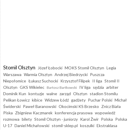
Stomil Olsztyn
Józef Łobocki
MOKS Stomil Olsztyn
Legia
Warszawa
Warmia Olsztyn
Andrzej Biedrzycki
Puszcza
Niepołomice
Łukasz Suchocki
Krzysztof Filipek
II liga
Stomil II
Olsztyn
GKS Wikielec
IV liga
sędzia
arbiter
Bartosz Bartkowski
Dominik Kun
kontuzje
walne
zarząd
Olsztyn
stadion Stomilu
Pelikan Łowicz
kibice
Widzew Łódź
gadżety
Puchar Polski
Michał
Świderski
Paweł Baranowski
Okocimski KS Brzesko
Znicz Biała
Piska
Zbigniew Kaczmarek
konferencja prasowa
wypowiedź
rozmowa
bilety
Stomil Olsztyn - juniorzy
Karol Żwir
Polska
Polska
U-17
Daniel Michałowski
stomil-sklep.pl
koszulki
Ekstraklasa