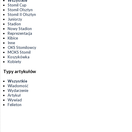
Wszystkie
Stomil Cup
Stomil Olsztyn
Stomil II Olsztyn
Juniorzy
Stadion
Nowy Stadion
Reprezentacja
Kibice
Inne
OKS Stomilowcy
MOKS Stomil
Koszykówka
Kobiety
Typy artykułów
Wszystkie
Wiadomość
Wydarzenie
Artykuł
Wywiad
Felieton