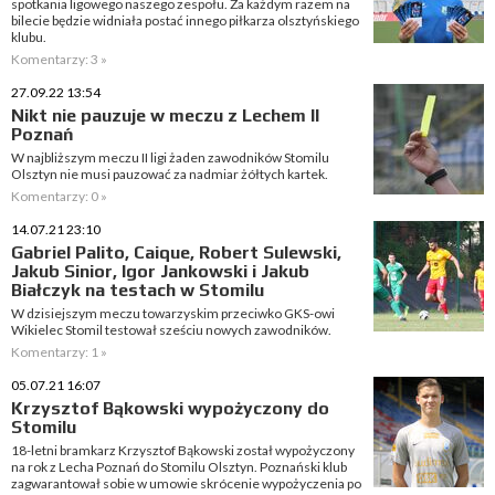
spotkania ligowego naszego zespołu. Za każdym razem na
bilecie będzie widniała postać innego piłkarza olsztyńskiego
klubu.
Komentarzy: 3 »
27.09.22 13:54
Nikt nie pauzuje w meczu z Lechem II
Poznań
W najbliższym meczu II ligi żaden zawodników Stomilu
Olsztyn nie musi pauzować za nadmiar żółtych kartek.
Komentarzy: 0 »
14.07.21 23:10
Gabriel Palito, Caique, Robert Sulewski,
Jakub Sinior, Igor Jankowski i Jakub
Białczyk na testach w Stomilu
W dzisiejszym meczu towarzyskim przeciwko GKS-owi
Wikielec Stomil testował sześciu nowych zawodników.
Komentarzy: 1 »
05.07.21 16:07
Krzysztof Bąkowski wypożyczony do
Stomilu
18-letni bramkarz Krzysztof Bąkowski został wypożyczony
na rok z Lecha Poznań do Stomilu Olsztyn. Poznański klub
zagwarantował sobie w umowie skrócenie wypożyczenia po