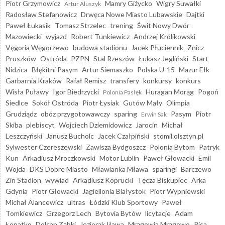
Piotr Grzymowicz
Mamry Giżycko
Wigry Suwałki
Artur Aluszyk
Radosław Stefanowicz
Drwęca Nowe Miasto Lubawskie
Dajtki
Paweł Łukasik
Tomasz Strzelec
trening
Świt Nowy Dwór
Mazowiecki
wyjazd
Robert Tunkiewicz
Andrzej Królikowski
Vęgoria Węgorzewo
budowa stadionu
Jacek Płuciennik
Znicz
Pruszków
Ostróda
PZPN
Stal Rzeszów
Łukasz Jegliński
Start
Nidzica
Błękitni Pasym
Artur Siemaszko
Polska U-15
Mazur Ełk
Garbarnia Kraków
Rafał Remisz
transfery
konkursy
konkurs
Wisła Puławy
Igor Biedrzycki
Huragan Morąg
Pogoń
Polonia Pasłęk
Siedlce
Sokół Ostróda
Piotr Łysiak
Gutów Mały
Olimpia
Grudziądz
obóz przygotowawczy
sparing
Pasym
Piotr
Erwin Sak
Skiba
plebiscyt
Wojciech Dziemidowicz
Jarocin
Michał
Leszczyński
Janusz Bucholc
Jacek Czałpiński
stomil.olsztyn.pl
Sylwester Czereszewski
Zawisza Bydgoszcz
Polonia Bytom
Patryk
Kun
Arkadiusz Mroczkowski
Motor Lublin
Paweł Głowacki
Emil
Wojda
DKS Dobre Miasto
Mławianka Mława
sparingi
Barczewo
Zin Stadion
wywiad
Arkadiusz Koprucki
Tęcza Biskupiec
Arka
Gdynia
Piotr Głowacki
Jagiellonia Białystok
Piotr Wypniewski
Michał Alancewicz
ultras
Łódzki Klub Sportowy
Paweł
Tomkiewicz
Grzegorz Lech
Bytovia Bytów
licytacje
Adam
Łopatko
Dolcan Ząbki
Jeziorak Iława
Mrągowia Mrągowo
Pisa