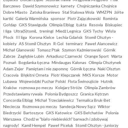
Barczewo
Dawid Szymonowicz
karnety
Chojniczanka Chojnice
Dobre Miasto
Zatoka Braniewo
Stal Stalowa Wola
WMZPN
żółte
kartki
Galeria Warmińska
sponsor
Piotr Zajączkowski
Rominta
Gołdap
GKS Stawiguda
Olimpia Elbląg
Łukta
Resovia
Biskupiec
I liga
Ultra(S)tomiL
treningi
Miedź Legnica
GKS Tychy
Wisła
Płock
III liga
Korona Kielce
Lechia Gdańsk
Stomil Olsztyn -
kobiety
AS Stomil Olsztyn
R-Gol
terminarz
Paweł Alancewicz
Michał Glanowski
Tomasz Ptak
Szymon Kaźmierowski
Górnik
Zabrze
Zagłębie Lubin
Arkadiusz Czarnecki
Orange Sport
Warta
Poznań
Bogdanka Łęczna
Mindaugas Kalonas
Olimpia Olsztynek
Adam Zejer
Pamiętam i nie zapomnę
Górnik Łęczna
Naki Olsztyn
Cracovia
Błękitni Orneta
Piotr Klepczarek
MKS Korsze
Motor
Lubawa
Wojewódzki Puchar Polski
Flota Świnoujście
Hutnik
Kraków
rozmowa po meczu
Kolejarz Stróże
Olimpia Zambrów
Przedstawiamy rywala
Polonia Bydgoszcz
Granica Kętrzyn
Concordia Elbląg
Michał Trzeciakiewicz
Termalica Bruk-Bet
Nieciecza
Rozmowa po meczu
Sandecja Nowy Sącz
Wiktor
Biedrzycki
Bartoszyce
GKS Katowice
GKS Bełchatów
Polonia
Warszawa
Chodź w "biało-niebieskich" barwach i zdobywaj
nagrody!
Kamil Hempel
Paweł Piceluk
Stomil Olsztyn - juniorzy