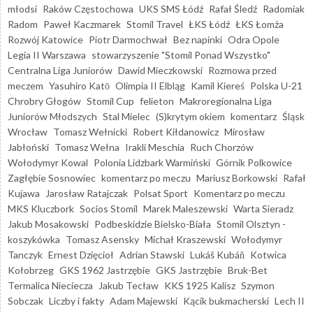
młodsi
Raków Częstochowa
UKS SMS Łódź
Rafał Śledź
Radomiak
Radom
Paweł Kaczmarek
Stomil Travel
ŁKS Łódź
ŁKS Łomża
Rozwój Katowice
Piotr Darmochwał
Bez napinki
Odra Opole
Legia II Warszawa
stowarzyszenie "Stomil Ponad Wszystko"
Centralna Liga Juniorów
Dawid Mieczkowski
Rozmowa przed
meczem
Yasuhiro Katō
Olimpia II Elbląg
Kamil Kiereś
Polska U-21
Chrobry Głogów
Stomil Cup
felieton
Makroregionalna Liga
Juniorów Młodszych
Stal Mielec
(S)krytym okiem
komentarz
Śląsk
Wrocław
Tomasz Wełnicki
Robert Kiłdanowicz
Mirosław
Jabłoński
Tomasz Wełna
Irakli Meschia
Ruch Chorzów
Wołodymyr Kowal
Polonia Lidzbark Warmiński
Górnik Polkowice
Zagłębie Sosnowiec
komentarz po meczu
Mariusz Borkowski
Rafał
Kujawa
Jarosław Ratajczak
Polsat Sport
Komentarz po meczu
MKS Kluczbork
Socios Stomil
Marek Maleszewski
Warta Sieradz
Jakub Mosakowski
Podbeskidzie Bielsko-Biała
Stomil Olsztyn -
koszykówka
Tomasz Asensky
Michał Kraszewski
Wołodymyr
Tanczyk
Ernest Dzięcioł
Adrian Stawski
Lukáš Kubáň
Kotwica
Kołobrzeg
GKS 1962 Jastrzębie
GKS Jastrzębie
Bruk-Bet
Termalica Nieciecza
Jakub Tecław
KKS 1925 Kalisz
Szymon
Sobczak
Liczby i fakty
Adam Majewski
Kącik bukmacherski
Lech II