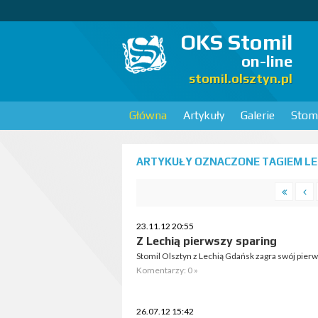
OKS Stomil
on-line
stomil.olsztyn.pl
Główna
Artykuły
Galerie
Stomi
ARTYKUŁY OZNACZONE TAGIEM LEC
23.11.12 20:55
Z Lechią pierwszy sparing
Stomil Olsztyn z Lechią Gdańsk zagra swój pierw
Komentarzy: 0 »
26.07.12 15:42