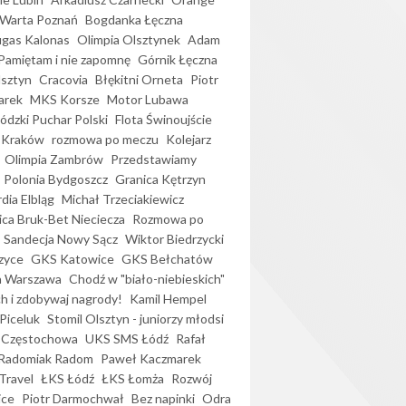
Warta Poznań
Bogdanka Łęczna
gas Kalonas
Olimpia Olsztynek
Adam
Pamiętam i nie zapomnę
Górnik Łęczna
lsztyn
Cracovia
Błękitni Orneta
Piotr
arek
MKS Korsze
Motor Lubawa
dzki Puchar Polski
Flota Świnoujście
 Kraków
rozmowa po meczu
Kolejarz
Olimpia Zambrów
Przedstawiamy
Polonia Bydgoszcz
Granica Kętrzyn
dia Elbląg
Michał Trzeciakiewicz
ica Bruk-Bet Nieciecza
Rozmowa po
Sandecja Nowy Sącz
Wiktor Biedrzycki
zyce
GKS Katowice
GKS Bełchatów
a Warszawa
Chodź w "biało-niebieskich"
h i zdobywaj nagrody!
Kamil Hempel
Piceluk
Stomil Olsztyn - juniorzy młodsi
 Częstochowa
UKS SMS Łódź
Rafał
Radomiak Radom
Paweł Kaczmarek
Travel
ŁKS Łódź
ŁKS Łomża
Rozwój
ice
Piotr Darmochwał
Bez napinki
Odra