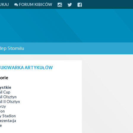
UKAJ
FORUM KIBICÓW
lep Stomilu
UKIWARKA ARTYKUŁÓW
orie
ystkie
il Cup
il Olsztyn
l II Olsztyn
orzy
ion
 Stadion
ezentacja
ce