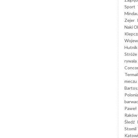
Sport
Mindau
Zejer
Naki O
Klepcz
Wojewó
Hutnik
Stróże
rywala
Concor
Termal
meczu
Bartos
Poloni
barwac
Paweł 
Raków
Śledź
Stomil 
Katow