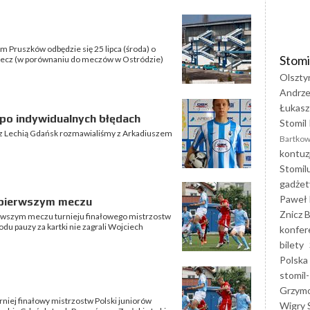
m Pruszków odbędzie się 25 lipca (środa) o
Stomi
 mecz (w porównaniu do meczów w Ostródzie)
Olszty
Andrze
Łukasz
 po indywidualnych błędach
Stomil 
z Lechią Gdańsk rozmawialiśmy z Arkadiuszem
Bartkow
kontuz
Stomil
gadżet
Paweł 
 pierwszym meczu
Znicz B
ierwszym meczu turnieju finałowego mistrzostw
du pauzy za kartki nie zagrali Wojciech
konfer
bilety
Polska
stomil-
Grzym
rniej finałowy mistrzostw Polski juniorów
Wigry 