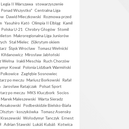
Legia II Warszawa
stowarzyszenie
l Ponad Wszystko"
Centralna Liga
ów
Dawid Mieczkowski
Rozmowa przed
m
Yasuhiro Katō
Olimpia II Elbląg
Kamil
Polska U-21
Chrobry Głogów
Stomil
elieton
Makroregionalna Liga Juniorów
zych
Stal Mielec
(S)krytym okiem
arz
Śląsk Wrocław
Tomasz Wełnicki
 Kiłdanowicz
Mirosław Jabłoński
z Wełna
Irakli Meschia
Ruch Chorzów
ymyr Kowal
Polonia Lidzbark Warmiński
 Polkowice
Zagłębie Sosnowiec
arz po meczu
Mariusz Borkowski
Rafał
a
Jarosław Ratajczak
Polsat Sport
arz po meczu
MKS Kluczbork
Socios
Marek Maleszewski
Warta Sieradz
Mosakowski
Podbeskidzie Bielsko-Biała
 Olsztyn - koszykówka
Tomasz Asensky
 Kraszewski
Wołodymyr Tanczyk
Ernest
ł
Adrian Stawski
Lukáš Kubáň
Kotwica