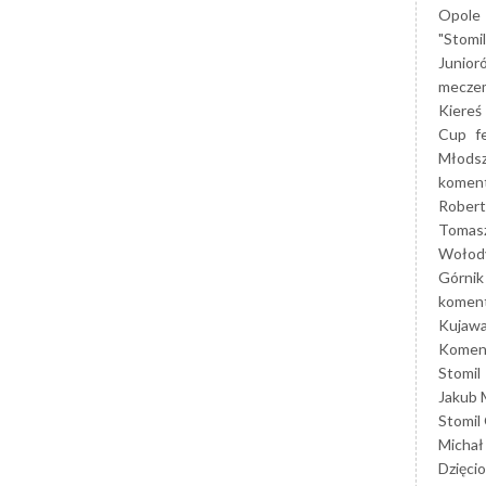
Opole
"Stomi
Junior
mecze
Kiereś
Cup
f
Młods
koment
Robert
Tomas
Wołod
Górnik
koment
Kujaw
Koment
Stomil
Jakub 
Stomil
Michał
Dzięcio