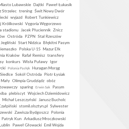
iasto Lubawskie
Dajtki
Paweł Łukasik
 Strzelec
trening
Świt Nowy Dwór
ecki
wyjazd
Robert Tunkiewicz
j Królikowski
Vęgoria Węgorzewo
 stadionu
Jacek Płuciennik
Znicz
ków
Ostróda
PZPN
Stal Rzeszów
Jegliński
Start Nidzica
Błękitni Pasym
Siemaszko
Polska U-15
Mazur Ełk
nia Kraków
Rafał Remisz
transfery
sy
konkurs
Wisła Puławy
Igor
ycki
Huragan Morąg
Polonia Pasłęk
Siedlce
Sokół Ostróda
Piotr Łysiak
 Mały
Olimpia Grudziądz
obóz
otowawczy
sparing
Pasym
Erwin Sak
kiba
plebiscyt
Wojciech Dziemidowicz
Michał Leszczyński
Janusz Bucholc
Czałpiński
stomil.olsztyn.pl
Sylwester
zewski
Zawisza Bydgoszcz
Polonia
Patryk Kun
Arkadiusz Mroczkowski
Lublin
Paweł Głowacki
Emil Wojda