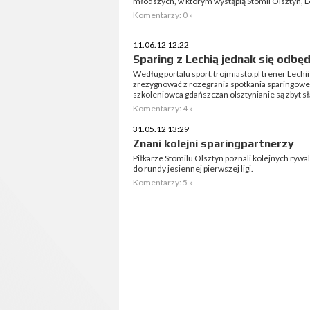
młodszych, w którym wystąpią Stomil Olsztyn, L
Komentarzy: 0 »
11.06.12 12:22
Sparing z Lechią jednak się odbęd
Według portalu sport.trojmiasto.pl trener Lec
zrezygnować z rozegrania spotkania sparingow
szkoleniowca gdańszczan olsztynianie są zbyt 
Komentarzy: 4 »
31.05.12 13:29
Znani kolejni sparingpartnerzy
Piłkarze Stomilu Olsztyn poznali kolejnych rywa
do rundy jesiennej pierwszej ligi.
Komentarzy: 5 »