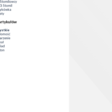
Stomilowcy
 Stomil
zykówka
ety
artykułów
ystkie
domość
rzenie
kuł
iad
eton