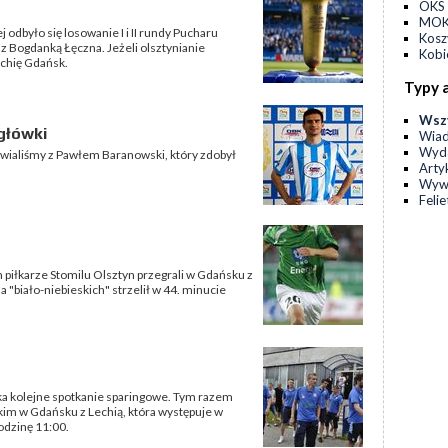
OKS 
MOKS
j odbyło się losowanie I i II rundy Pucharu
Kos
 z Bogdanką Łęczna. Jeżeli olsztynianie
Kobi
Lechię Gdańsk.
Typy 
Wsz
główki
Wia
Wyda
wialiśmy z Pawłem Baranowski, który zdobył
Arty
Wyw
Feli
iłkarze Stomilu Olsztyn przegrali w Gdańsku z
a "biało-niebieskich" strzelił w 44. minucie
eka kolejne spotkanie sparingowe. Tym razem
skim w Gdańsku z Lechią, która występuje w
odzinę 11:00.