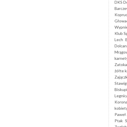
DKS Do
Barcz
Kopruc
Głowa
Wypni
Klub S
Lech
Dolcan
Mrągo
karnet
Zatoka
żółte k
Zającz
Stawig
Biskup
Legnic
Korona
kobiet
Paweł 
Ptak
Zagłęb