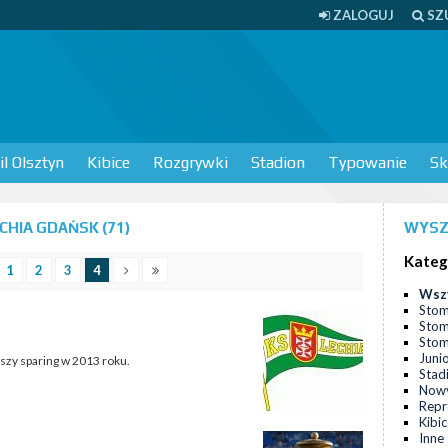
ZALOGUJ
SZ
l Olsztyn
Kibice
Rozgrywki
Stadion
Typowanie
Sk
HIA GDAŃSK (71)
WYSZ
Kateg
1
2
3
4
Wsz
Stom
Stom
Stomi
Juni
szy sparing w 2013 roku.
Stad
Nowy
Repr
Kibi
Inne