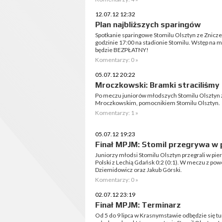
12.07.12 12:32
Plan najbliższych sparingów
Spotkanie sparingowe Stomilu Olsztyn ze Znicze
godzinie 17:00 na stadionie Stomilu. Wstęp na
będzie BEZPŁATNY!
Komentarzy: 0 »
05.07.12 20:22
Mroczkowski: Bramki straciliśmy
Po meczu juniorów młodszych Stomilu Olsztyn 
Mroczkowskim, pomocnikiem Stomilu Olsztyn.
Komentarzy: 1 »
05.07.12 19:23
Finał MPJM: Stomil przegrywa w
Juniorzy młodsi Stomilu Olsztyn przegrali w p
Polski z Lechią Gdańsk 0:2 (0:1). W meczu z powo
Dziemidowicz oraz Jakub Górski.
Komentarzy: 0 »
02.07.12 23:19
Finał MPJM: Terminarz
Od 5 do 9 lipca w Krasnymstawie odbędzie się tu