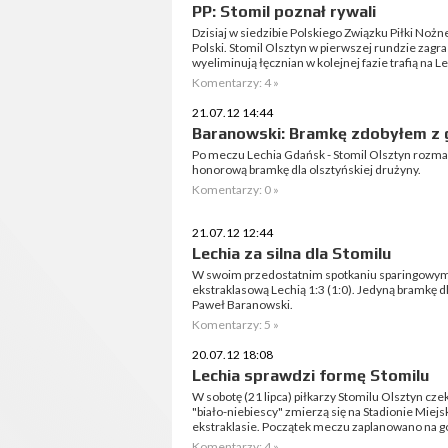
PP: Stomil poznał rywali
Dzisiaj w siedzibie Polskiego Związku Piłki Nożne
Polski. Stomil Olsztyn w pierwszej rundzie zagra
wyeliminują łęcznian w kolejnej fazie trafią na 
Komentarzy: 4 »
21.07.12 14:44
Baranowski: Bramkę zdobyłem z 
Po meczu Lechia Gdańsk - Stomil Olsztyn rozma
honorową bramkę dla olsztyńskiej drużyny.
Komentarzy: 0 »
21.07.12 12:44
Lechia za silna dla Stomilu
W swoim przedostatnim spotkaniu sparingowym p
ekstraklasową Lechią 1:3 (1:0). Jedyną bramkę dl
Paweł Baranowski.
Komentarzy: 5 »
20.07.12 18:08
Lechia sprawdzi formę Stomilu
W sobotę (21 lipca) piłkarzy Stomilu Olsztyn cz
"biało-niebiescy" zmierzą się na Stadionie Miej
ekstraklasie. Początek meczu zaplanowano na g
Komentarzy: 4 »