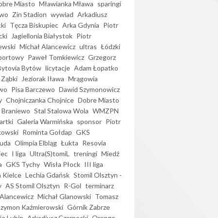
bre Miasto
Mławianka Mława
sparingi
ewo
Zin Stadion
wywiad
Arkadiusz
ki
Tęcza Biskupiec
Arka Gdynia
Piotr
cki
Jagiellonia Białystok
Piotr
ewski
Michał Alancewicz
ultras
Łódzki
portowy
Paweł Tomkiewicz
Grzegorz
Bytovia Bytów
licytacje
Adam Łopatko
 Ząbki
Jeziorak Iława
Mrągowia
wo
Pisa Barczewo
Dawid Szymonowicz
y
Chojniczanka Chojnice
Dobre Miasto
 Braniewo
Stal Stalowa Wola
WMZPN
artki
Galeria Warmińska
sponsor
Piotr
kowski
Rominta Gołdap
GKS
uda
Olimpia Elbląg
Łukta
Resovia
iec
I liga
Ultra(S)tomiL
treningi
Miedź
a
GKS Tychy
Wisła Płock
III liga
 Kielce
Lechia Gdańsk
Stomil Olsztyn -
y
AS Stomil Olsztyn
R-Gol
terminarz
Alancewicz
Michał Glanowski
Tomasz
Szymon Kaźmierowski
Górnik Zabrze
ie Lubin
Arkadiusz Czarnecki
Orange