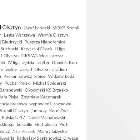
l Olsztyn
Józef Łobocki
MOKS Stomil
n
Legia Warszawa
Warmia Olsztyn
j Biedrzycki
Puszcza Niepołomice
 Suchocki
Krzysztof Filipek
II liga
II Olsztyn
GKS Wikielec
Bartosz
IV liga
sędzia
arbiter
Dominik Kun
ski
je
walne
zarząd
Olsztyn
stadion
u
Pelikan Łowicz
kibice
Widzew Łódź
y
Puchar Polski
Michał Świderski
Baranowski
Okocimski KS Brzesko
iała Piska
Zbigniew Kaczmarek
encja prasowa
wypowiedź
rozmowa
Stomil Olsztyn - juniorzy
Karol Żwir
Polska U-17
Daniel Michałowski
sklep.pl
koszulki
Ekstraklasa
Piotr
owicz
Mamry Giżycko
Artur Aluszyk
Suwałki
Radosław Stefanowicz
Drwęca