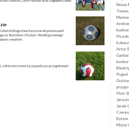
echia Gdańsk, Lech Poznań oraz Zagłębie Lubin.
Nowe M
Tomasz
Mazowi
Andrze
zie
budowa
hii Gdańsk Bogusław Kaczmarek postanowił
ego ze Stomilem Olsztyn. Według nowego
Prusz
słabym rywalem.
Łukasz 
Artur 
Garbar
konkur
li, z którymi zmierzą się podczas przygotowań
Biedrz
Pogoń 
Gutów
przyg
Piotr S
Jarocin
Jacek 
Czeres
Bytom
Motor 