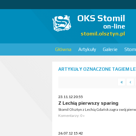
OKS Stomil
on-line
stomil.olsztyn.pl
Główna
Artykuły
Galerie
Stomi
ARTYKUŁY OZNACZONE TAGIEM LEC
23.11.12 20:55
Z Lechią pierwszy sparing
Stomil Olsztyn z Lechią Gdańsk zagra swój pierw
Komentarzy: 0 »
26.07.12 15:42