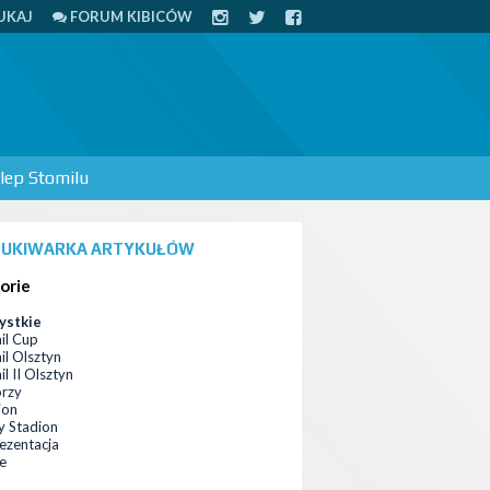
UKAJ
FORUM KIBICÓW
lep Stomilu
UKIWARKA ARTYKUŁÓW
orie
ystkie
il Cup
il Olsztyn
l II Olsztyn
orzy
ion
 Stadion
ezentacja
ce