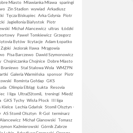
bre Miasto
Mławianka Mława
sparingi
ewo
Zin Stadion
wywiad
Arkadiusz
ki
Tęcza Biskupiec
Arka Gdynia
Piotr
cki
Jagiellonia Białystok
Piotr
ewski
Michał Alancewicz
ultras
Łódzki
portowy
Paweł Tomkiewicz
Grzegorz
Bytovia Bytów
licytacje
Adam Łopatko
 Ząbki
Jeziorak Iława
Mrągowia
wo
Pisa Barczewo
Dawid Szymonowicz
y
Chojniczanka Chojnice
Dobre Miasto
 Braniewo
Stal Stalowa Wola
WMZPN
artki
Galeria Warmińska
sponsor
Piotr
kowski
Rominta Gołdap
GKS
uda
Olimpia Elbląg
Łukta
Resovia
iec
I liga
Ultra(S)tomiL
treningi
Miedź
a
GKS Tychy
Wisła Płock
III liga
 Kielce
Lechia Gdańsk
Stomil Olsztyn -
y
AS Stomil Olsztyn
R-Gol
terminarz
Alancewicz
Michał Glanowski
Tomasz
Szymon Kaźmierowski
Górnik Zabrze
ie Lubin
Arkadiusz Czarnecki
Orange