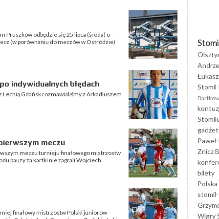
m Pruszków odbędzie się 25 lipca (środa) o
Stomi
 mecz (w porównaniu do meczów w Ostródzie)
Olszty
Andrze
Łukasz
 po indywidualnych błędach
Stomil 
z Lechią Gdańsk rozmawialiśmy z Arkadiuszem
Bartkow
kontuz
Stomil
gadżet
Paweł 
 pierwszym meczu
Znicz B
ierwszym meczu turnieju finałowego mistrzostw
du pauzy za kartki nie zagrali Wojciech
konfer
bilety
Polska
stomil-
Grzym
rniej finałowy mistrzostw Polski juniorów
Wigry 