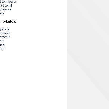
Stomilowcy
 Stomil
zykówka
ety
artykułów
ystkie
domość
rzenie
kuł
iad
eton