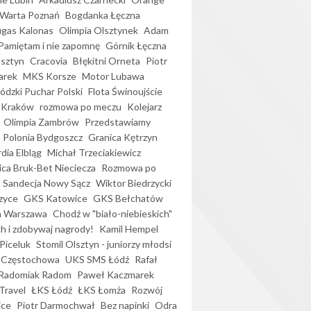
Warta Poznań
Bogdanka Łęczna
gas Kalonas
Olimpia Olsztynek
Adam
Pamiętam i nie zapomnę
Górnik Łęczna
lsztyn
Cracovia
Błękitni Orneta
Piotr
arek
MKS Korsze
Motor Lubawa
dzki Puchar Polski
Flota Świnoujście
 Kraków
rozmowa po meczu
Kolejarz
Olimpia Zambrów
Przedstawiamy
Polonia Bydgoszcz
Granica Kętrzyn
dia Elbląg
Michał Trzeciakiewicz
ica Bruk-Bet Nieciecza
Rozmowa po
Sandecja Nowy Sącz
Wiktor Biedrzycki
zyce
GKS Katowice
GKS Bełchatów
a Warszawa
Chodź w "biało-niebieskich"
h i zdobywaj nagrody!
Kamil Hempel
Piceluk
Stomil Olsztyn - juniorzy młodsi
 Częstochowa
UKS SMS Łódź
Rafał
Radomiak Radom
Paweł Kaczmarek
Travel
ŁKS Łódź
ŁKS Łomża
Rozwój
ice
Piotr Darmochwał
Bez napinki
Odra