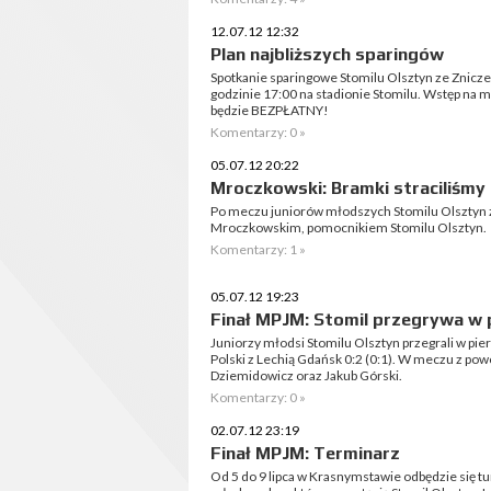
12.07.12 12:32
Plan najbliższych sparingów
Spotkanie sparingowe Stomilu Olsztyn ze Znicze
godzinie 17:00 na stadionie Stomilu. Wstęp na
będzie BEZPŁATNY!
Komentarzy: 0 »
05.07.12 20:22
Mroczkowski: Bramki straciliśmy
Po meczu juniorów młodszych Stomilu Olsztyn 
Mroczkowskim, pomocnikiem Stomilu Olsztyn.
Komentarzy: 1 »
05.07.12 19:23
Finał MPJM: Stomil przegrywa w
Juniorzy młodsi Stomilu Olsztyn przegrali w p
Polski z Lechią Gdańsk 0:2 (0:1). W meczu z powo
Dziemidowicz oraz Jakub Górski.
Komentarzy: 0 »
02.07.12 23:19
Finał MPJM: Terminarz
Od 5 do 9 lipca w Krasnymstawie odbędzie się tu