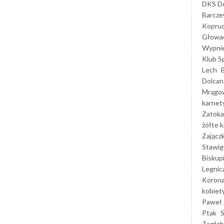
DKS Do
Barcz
Kopruc
Głowa
Wypni
Klub S
Lech
Dolcan
Mrągo
karnet
Zatoka
żółte k
Zającz
Stawig
Biskup
Legnic
Korona
kobiet
Paweł 
Ptak
Zagłęb