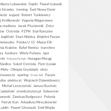
iasto Lubawskie
Dajtki
Paweł Łukasik
 Strzelec
trening
Świt Nowy Dwór
ecki
wyjazd
Robert Tunkiewicz
j Królikowski
Vęgoria Węgorzewo
 stadionu
Jacek Płuciennik
Znicz
ków
Ostróda
PZPN
Stal Rzeszów
Jegliński
Start Nidzica
Błękitni Pasym
Siemaszko
Polska U-15
Mazur Ełk
nia Kraków
Rafał Remisz
transfery
sy
konkurs
Wisła Puławy
Igor
ycki
Huragan Morąg
Polonia Pasłęk
Siedlce
Sokół Ostróda
Piotr Łysiak
 Mały
Olimpia Grudziądz
obóz
otowawczy
sparing
Pasym
Erwin Sak
kiba
plebiscyt
Wojciech Dziemidowicz
Michał Leszczyński
Janusz Bucholc
Czałpiński
stomil.olsztyn.pl
Sylwester
zewski
Zawisza Bydgoszcz
Polonia
Patryk Kun
Arkadiusz Mroczkowski
Lublin
Paweł Głowacki
Emil Wojda