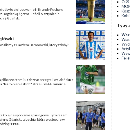
OKS 
MOKS
j odbyło się losowanie I i II rundy Pucharu
Kos
 z Bogdanką Łęczna. Jeżeli olsztynianie
Kobi
Lechię Gdańsk.
Typy 
Wsz
główki
Wia
Wyda
wialiśmy z Pawłem Baranowski, który zdobył
Arty
Wyw
Feli
iłkarze Stomilu Olsztyn przegrali w Gdańsku z
a "biało-niebieskich" strzelił w 44. minucie
eka kolejne spotkanie sparingowe. Tym razem
skim w Gdańsku z Lechią, która występuje w
odzinę 11:00.