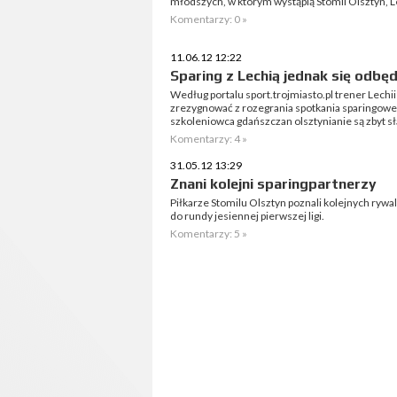
młodszych, w którym wystąpią Stomil Olsztyn, L
Komentarzy: 0 »
11.06.12 12:22
Sparing z Lechią jednak się odbęd
Według portalu sport.trojmiasto.pl trener Lec
zrezygnować z rozegrania spotkania sparingow
szkoleniowca gdańszczan olsztynianie są zbyt 
Komentarzy: 4 »
31.05.12 13:29
Znani kolejni sparingpartnerzy
Piłkarze Stomilu Olsztyn poznali kolejnych rywa
do rundy jesiennej pierwszej ligi.
Komentarzy: 5 »