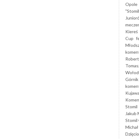
Opole
"Stomi
Junior
mecze
Kiereś
Cup
f
Młods
koment
Robert
Tomas
Wołod
Górnik
koment
Kujaw
Koment
Stomil
Jakub 
Stomil
Michał
Dzięcio