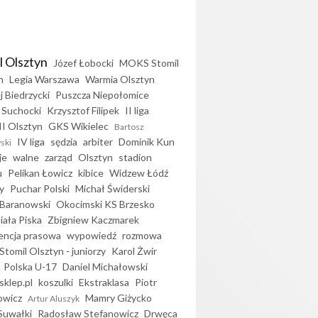
l Olsztyn
Józef Łobocki
MOKS Stomil
n
Legia Warszawa
Warmia Olsztyn
j Biedrzycki
Puszcza Niepołomice
 Suchocki
Krzysztof Filipek
II liga
II Olsztyn
GKS Wikielec
Bartosz
IV liga
sędzia
arbiter
Dominik Kun
ski
je
walne
zarząd
Olsztyn
stadion
u
Pelikan Łowicz
kibice
Widzew Łódź
y
Puchar Polski
Michał Świderski
Baranowski
Okocimski KS Brzesko
iała Piska
Zbigniew Kaczmarek
encja prasowa
wypowiedź
rozmowa
Stomil Olsztyn - juniorzy
Karol Żwir
Polska U-17
Daniel Michałowski
sklep.pl
koszulki
Ekstraklasa
Piotr
owicz
Mamry Giżycko
Artur Aluszyk
Suwałki
Radosław Stefanowicz
Drwęca