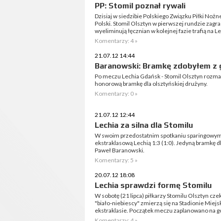
PP: Stomil poznał rywali
Dzisiaj w siedzibie Polskiego Związku Piłki Nożne
Polski. Stomil Olsztyn w pierwszej rundzie zagra
wyeliminują łęcznian w kolejnej fazie trafią na 
Komentarzy: 4 »
21.07.12 14:44
Baranowski: Bramkę zdobyłem z 
Po meczu Lechia Gdańsk - Stomil Olsztyn rozma
honorową bramkę dla olsztyńskiej drużyny.
Komentarzy: 0 »
21.07.12 12:44
Lechia za silna dla Stomilu
W swoim przedostatnim spotkaniu sparingowym p
ekstraklasową Lechią 1:3 (1:0). Jedyną bramkę dl
Paweł Baranowski.
Komentarzy: 5 »
20.07.12 18:08
Lechia sprawdzi formę Stomilu
W sobotę (21 lipca) piłkarzy Stomilu Olsztyn cz
"biało-niebiescy" zmierzą się na Stadionie Miej
ekstraklasie. Początek meczu zaplanowano na g
Komentarzy: 4 »