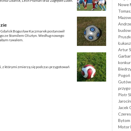
echia Gdańsk, Lech Poznań oraz Zagłębie Lubin.
Nowe M
Tomasz
Mazowi
Andrze
zie
budowa
hii Gdańsk Bogusław Kaczmarek postanowił
ego ze Stomilem Olsztyn. Według nowego
Prusz
słabym rywalem.
Łukasz 
Artur 
Garbar
konkur
li, z którymi zmierzą się podczas przygotowań
Biedrz
Pogoń 
Gutów
przyg
Piotr S
Jarocin
Jacek 
Czeres
Bytom
Motor 