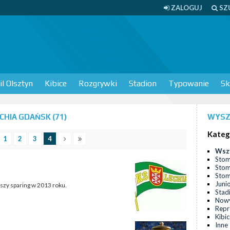
ZALOGUJ
SZ
l Olsztyn
Kibice
Rozgrywki
Stadion
Typowanie
Sk
HIA GDAŃSK (71)
WYSZ
Kateg
1
2
3
4
Wsz
Stom
Stom
Stomi
Juni
szy sparing w 2013 roku.
Stad
Nowy
Repr
Kibi
Inne