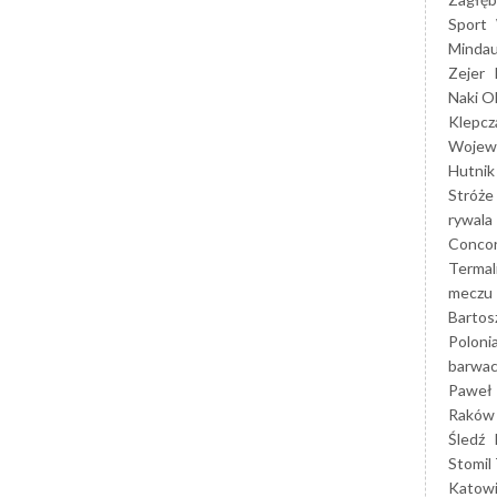
Sport
Mindau
Zejer
Naki O
Klepcz
Wojewó
Hutnik
Stróże
rywala
Concor
Termal
meczu
Bartos
Poloni
barwac
Paweł 
Raków
Śledź
Stomil 
Katow