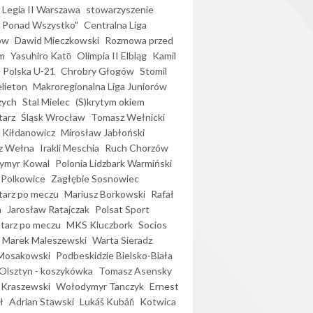
Legia II Warszawa
stowarzyszenie
l Ponad Wszystko"
Centralna Liga
ów
Dawid Mieczkowski
Rozmowa przed
m
Yasuhiro Katō
Olimpia II Elbląg
Kamil
Polska U-21
Chrobry Głogów
Stomil
elieton
Makroregionalna Liga Juniorów
zych
Stal Mielec
(S)krytym okiem
arz
Śląsk Wrocław
Tomasz Wełnicki
 Kiłdanowicz
Mirosław Jabłoński
z Wełna
Irakli Meschia
Ruch Chorzów
ymyr Kowal
Polonia Lidzbark Warmiński
 Polkowice
Zagłębie Sosnowiec
arz po meczu
Mariusz Borkowski
Rafał
a
Jarosław Ratajczak
Polsat Sport
arz po meczu
MKS Kluczbork
Socios
Marek Maleszewski
Warta Sieradz
Mosakowski
Podbeskidzie Bielsko-Biała
 Olsztyn - koszykówka
Tomasz Asensky
 Kraszewski
Wołodymyr Tanczyk
Ernest
ł
Adrian Stawski
Lukáš Kubáň
Kotwica