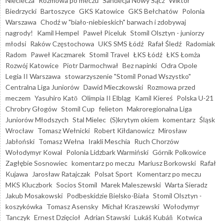
Nieciecza
Rozmowa po meczu
Sandecja Nowy Sącz
Wiktor
Biedrzycki
Bartoszyce
GKS Katowice
GKS Bełchatów
Polonia
Warszawa
Chodź w "biało-niebieskich" barwach i zdobywaj
nagrody!
Kamil Hempel
Paweł Piceluk
Stomil Olsztyn - juniorzy
młodsi
Raków Częstochowa
UKS SMS Łódź
Rafał Śledź
Radomiak
Radom
Paweł Kaczmarek
Stomil Travel
ŁKS Łódź
ŁKS Łomża
Rozwój Katowice
Piotr Darmochwał
Bez napinki
Odra Opole
Legia II Warszawa
stowarzyszenie "Stomil Ponad Wszystko"
Centralna Liga Juniorów
Dawid Mieczkowski
Rozmowa przed
meczem
Yasuhiro Katō
Olimpia II Elbląg
Kamil Kiereś
Polska U-21
Chrobry Głogów
Stomil Cup
felieton
Makroregionalna Liga
Juniorów Młodszych
Stal Mielec
(S)krytym okiem
komentarz
Śląsk
Wrocław
Tomasz Wełnicki
Robert Kiłdanowicz
Mirosław
Jabłoński
Tomasz Wełna
Irakli Meschia
Ruch Chorzów
Wołodymyr Kowal
Polonia Lidzbark Warmiński
Górnik Polkowice
Zagłębie Sosnowiec
komentarz po meczu
Mariusz Borkowski
Rafał
Kujawa
Jarosław Ratajczak
Polsat Sport
Komentarz po meczu
MKS Kluczbork
Socios Stomil
Marek Maleszewski
Warta Sieradz
Jakub Mosakowski
Podbeskidzie Bielsko-Biała
Stomil Olsztyn -
koszykówka
Tomasz Asensky
Michał Kraszewski
Wołodymyr
Tanczyk
Ernest Dzięcioł
Adrian Stawski
Lukáš Kubáň
Kotwica