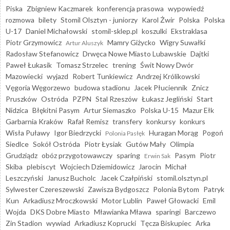
Piska
Zbigniew Kaczmarek
konferencja prasowa
wypowiedź
rozmowa
bilety
Stomil Olsztyn - juniorzy
Karol Żwir
Polska
Polska
U-17
Daniel Michałowski
stomil-sklep.pl
koszulki
Ekstraklasa
Piotr Grzymowicz
Mamry Giżycko
Wigry Suwałki
Artur Aluszyk
Radosław Stefanowicz
Drwęca Nowe Miasto Lubawskie
Dajtki
Paweł Łukasik
Tomasz Strzelec
trening
Świt Nowy Dwór
Mazowiecki
wyjazd
Robert Tunkiewicz
Andrzej Królikowski
Vęgoria Węgorzewo
budowa stadionu
Jacek Płuciennik
Znicz
Pruszków
Ostróda
PZPN
Stal Rzeszów
Łukasz Jegliński
Start
Nidzica
Błękitni Pasym
Artur Siemaszko
Polska U-15
Mazur Ełk
Garbarnia Kraków
Rafał Remisz
transfery
konkursy
konkurs
Wisła Puławy
Igor Biedrzycki
Huragan Morąg
Pogoń
Polonia Pasłęk
Siedlce
Sokół Ostróda
Piotr Łysiak
Gutów Mały
Olimpia
Grudziądz
obóz przygotowawczy
sparing
Pasym
Piotr
Erwin Sak
Skiba
plebiscyt
Wojciech Dziemidowicz
Jarocin
Michał
Leszczyński
Janusz Bucholc
Jacek Czałpiński
stomil.olsztyn.pl
Sylwester Czereszewski
Zawisza Bydgoszcz
Polonia Bytom
Patryk
Kun
Arkadiusz Mroczkowski
Motor Lublin
Paweł Głowacki
Emil
Wojda
DKS Dobre Miasto
Mławianka Mława
sparingi
Barczewo
Zin Stadion
wywiad
Arkadiusz Koprucki
Tęcza Biskupiec
Arka