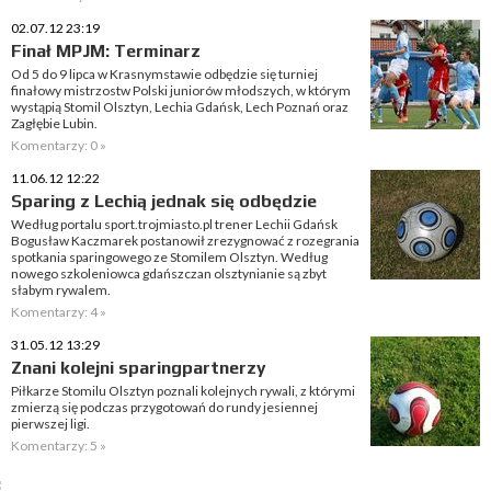
02.07.12 23:19
Finał MPJM: Terminarz
Od 5 do 9 lipca w Krasnymstawie odbędzie się turniej
finałowy mistrzostw Polski juniorów młodszych, w którym
wystąpią Stomil Olsztyn, Lechia Gdańsk, Lech Poznań oraz
Zagłębie Lubin.
Komentarzy: 0 »
11.06.12 12:22
Sparing z Lechią jednak się odbędzie
Według portalu sport.trojmiasto.pl trener Lechii Gdańsk
Bogusław Kaczmarek postanowił zrezygnować z rozegrania
spotkania sparingowego ze Stomilem Olsztyn. Według
nowego szkoleniowca gdańszczan olsztynianie są zbyt
słabym rywalem.
Komentarzy: 4 »
31.05.12 13:29
Znani kolejni sparingpartnerzy
Piłkarze Stomilu Olsztyn poznali kolejnych rywali, z którymi
zmierzą się podczas przygotowań do rundy jesiennej
pierwszej ligi.
Komentarzy: 5 »