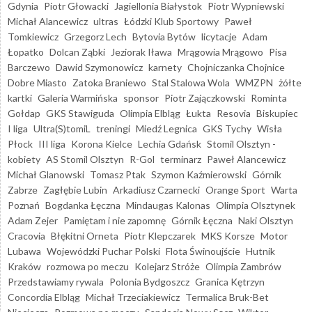
Gdynia
Piotr Głowacki
Jagiellonia Białystok
Piotr Wypniewski
Michał Alancewicz
ultras
Łódzki Klub Sportowy
Paweł
Tomkiewicz
Grzegorz Lech
Bytovia Bytów
licytacje
Adam
Łopatko
Dolcan Ząbki
Jeziorak Iława
Mrągowia Mrągowo
Pisa
Barczewo
Dawid Szymonowicz
karnety
Chojniczanka Chojnice
Dobre Miasto
Zatoka Braniewo
Stal Stalowa Wola
WMZPN
żółte
kartki
Galeria Warmińska
sponsor
Piotr Zajączkowski
Rominta
Gołdap
GKS Stawiguda
Olimpia Elbląg
Łukta
Resovia
Biskupiec
I liga
Ultra(S)tomiL
treningi
Miedź Legnica
GKS Tychy
Wisła
Płock
III liga
Korona Kielce
Lechia Gdańsk
Stomil Olsztyn -
kobiety
AS Stomil Olsztyn
R-Gol
terminarz
Paweł Alancewicz
Michał Glanowski
Tomasz Ptak
Szymon Kaźmierowski
Górnik
Zabrze
Zagłębie Lubin
Arkadiusz Czarnecki
Orange Sport
Warta
Poznań
Bogdanka Łęczna
Mindaugas Kalonas
Olimpia Olsztynek
Adam Zejer
Pamiętam i nie zapomnę
Górnik Łęczna
Naki Olsztyn
Cracovia
Błękitni Orneta
Piotr Klepczarek
MKS Korsze
Motor
Lubawa
Wojewódzki Puchar Polski
Flota Świnoujście
Hutnik
Kraków
rozmowa po meczu
Kolejarz Stróże
Olimpia Zambrów
Przedstawiamy rywala
Polonia Bydgoszcz
Granica Kętrzyn
Concordia Elbląg
Michał Trzeciakiewicz
Termalica Bruk-Bet