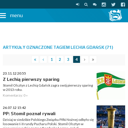
menu
ARTYKUŁY OZNACZONE TAGIEM LECHIA GDAŃSK (71)
1
2
3
4
23.11.12 20:55
Z Lechią pierwszy sparing
Stomil Olsztyn z Lechią Gdańsk zagra swój pierwszy sparing
w 2013 roku.
Komentarzy: 0 »
26.07.12 15:42
PP: Stomil poznał rywali
Dzisiaj w siedzibie Polskiego Związku Piłki Nożnej odbyło się
losowanie I i II rundy Pucharu Polski. Stomil Olsztyn w