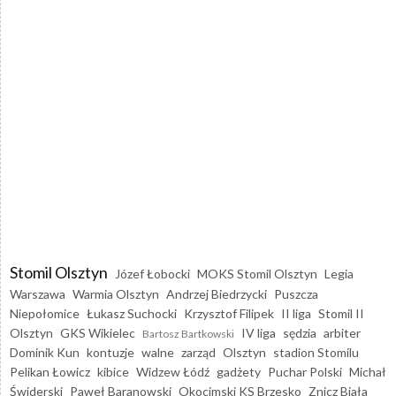
Stomil Olsztyn
Józef Łobocki
MOKS Stomil Olsztyn
Legia
Warszawa
Warmia Olsztyn
Andrzej Biedrzycki
Puszcza
Niepołomice
Łukasz Suchocki
Krzysztof Filipek
II liga
Stomil II
Olsztyn
GKS Wikielec
IV liga
sędzia
arbiter
Bartosz Bartkowski
Dominik Kun
kontuzje
walne
zarząd
Olsztyn
stadion Stomilu
Pelikan Łowicz
kibice
Widzew Łódź
gadżety
Puchar Polski
Michał
Świderski
Paweł Baranowski
Okocimski KS Brzesko
Znicz Biała