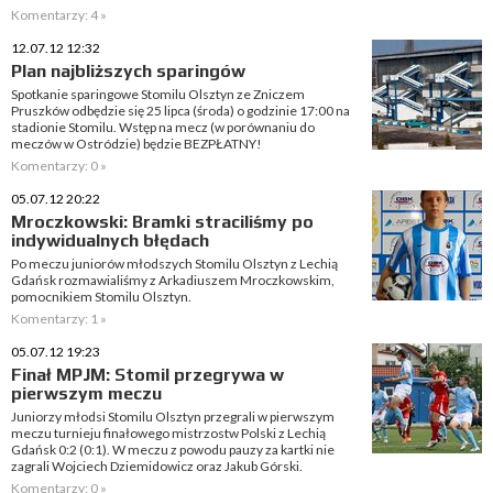
Komentarzy: 4 »
12.07.12 12:32
Plan najbliższych sparingów
Spotkanie sparingowe Stomilu Olsztyn ze Zniczem
Pruszków odbędzie się 25 lipca (środa) o godzinie 17:00 na
stadionie Stomilu. Wstęp na mecz (w porównaniu do
meczów w Ostródzie) będzie BEZPŁATNY!
Komentarzy: 0 »
05.07.12 20:22
Mroczkowski: Bramki straciliśmy po
indywidualnych błędach
Po meczu juniorów młodszych Stomilu Olsztyn z Lechią
Gdańsk rozmawialiśmy z Arkadiuszem Mroczkowskim,
pomocnikiem Stomilu Olsztyn.
Komentarzy: 1 »
05.07.12 19:23
Finał MPJM: Stomil przegrywa w
pierwszym meczu
Juniorzy młodsi Stomilu Olsztyn przegrali w pierwszym
meczu turnieju finałowego mistrzostw Polski z Lechią
Gdańsk 0:2 (0:1). W meczu z powodu pauzy za kartki nie
zagrali Wojciech Dziemidowicz oraz Jakub Górski.
Komentarzy: 0 »