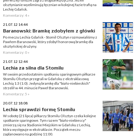
pierwszej rundzie zagra z Bogdanką Łęczna. Jeżeli
olsztynianie wyeliminują łęcznian w kolejnej fazie trafią na
Lechię Gdańsk.
Komentarzy: 4 »
21.07.12 14:44
Baranowski: Bramkę zdobyłem z główki
Po meczu Lechia Gdańsk - Stomil Olsztyn rozmawialiśmy z
Pawłem Baranowski, który zdobył honorową bramkę dla
olsztyńskiej drużyny.
Komentarzy: 0 »
21.07.12 12:44
Lechia za silna dla Stomilu
W swoim przedostatnim spotkaniu sparingowym piłkarze
Stomilu Olsztyn przegrali w Gdańsku z ekstraklasową
Lechią 1:3 (1:0). Jedyną bramkę dla "biało-niebieskich"
strzelił w 44. minucie Paweł Baranowski.
Komentarzy: 5 »
20.07.12 18:08
Lechia sprawdzi formę Stomilu
W sobotę (21 lipca) piłkarzy Stomilu Olsztyn czeka kolejne
spotkanie sparingowe. Tym razem "biało-niebiescy"
zmierzą się na Stadionie Miejskim w Gdańsku z Lechią,
która występuje w ekstraklasie. Początek meczu
zaplanowano na godzinę 11:00.