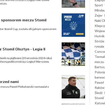
meczu.
Sport
Mindau
Zejer
w sponsorem meczu Stomil
Naki O
Klepcz
tor Stomil Cup, została oficjalnym sponsorem
Wojewó
Hutnik
Stróże
rywala
Stomil Olsztyn - Legia II
Concor
Termal
ówek na piątkowe (20 września 2024 roku)
meczu
 własną publicznością z Legią II Warszawa.
Bartos
Poloni
barwac
przed nami
Paweł 
 Po meczu Paweł Piekutowski rozmawiał z
Raków
Śledź
Stomil 
Katow