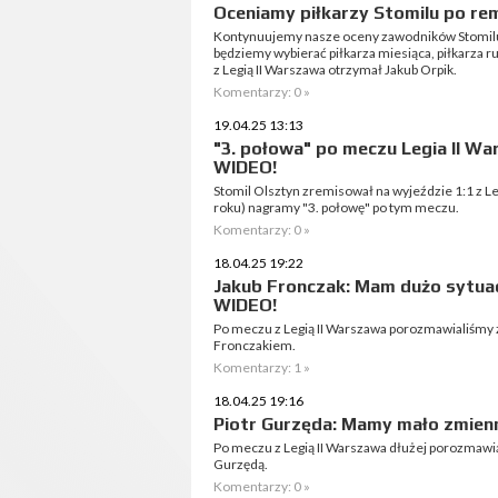
Oceniamy piłkarzy Stomilu po rem
Kontynuujemy nasze oceny zawodników Stomilu
będziemy wybierać piłkarza miesiąca, piłkarza r
z Legią II Warszawa otrzymał Jakub Orpik.
Komentarzy: 0 »
19.04.25 13:13
"3. połowa" po meczu Legia II Wa
WIDEO!
Stomil Olsztyn zremisował na wyjeździe 1:1 z Le
roku) nagramy "3. połowę" po tym meczu.
Komentarzy: 0 »
18.04.25 19:22
Jakub Fronczak: Mam dużo sytuacji
WIDEO!
Po meczu z Legią II Warszawa porozmawialiśmy
Fronczakiem.
Komentarzy: 1 »
18.04.25 19:16
Piotr Gurzęda: Mamy mało zmien
Po meczu z Legią II Warszawa dłużej porozmawi
Gurzędą.
Komentarzy: 0 »