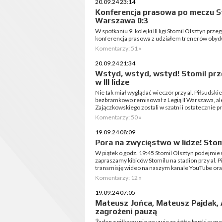
20.09.24 23:14
Konferencja prasowa po meczu Sto
Warszawa 0:3
W spotkaniu 9. kolejki III ligi Stomil Olsztyn prz
konferencja prasowa z udziałem trenerów obyd
Komentarzy: 51 »
20.09.24 21:34
Wstyd, wstyd, wstyd! Stomil prze
w III lidze
Nie tak miał wyglądać wieczór przy al. Piłsudski
bezbramkowo remisował z Legią II Warszawa, ale
Zajączkowskiego zostali w szatni i ostatecznie pr
Komentarzy: 50 »
19.09.24 08:09
Pora na zwycięstwo w lidze! Stomi
W piątek o godz. 19:45 Stomil Olsztyn podejmie 
zapraszamy kibiców Stomilu na stadion przy al.
transmisję wideo na naszym kanale YouTube oraz 
Komentarzy: 12 »
19.09.24 07:05
Mateusz Jońca, Mateusz Pajdak, 
zagrożeni pauzą
Żaden z piłkarzy nie pauzuje za żółte kartki w m