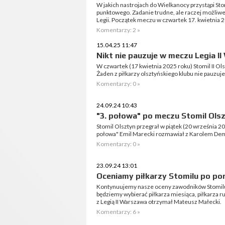
W jakich nastrojach do Wielkanocy przystąpi Stomi
punktowego. Zadanie trudne, ale raczej możliwe
Legii. Początek meczu w czwartek 17. kwietnia 2
Komentarzy: 2 »
15.04.25 11:47
Nikt nie pauzuje w meczu Legia I
W czwartek (17 kwietnia 2025 roku) Stomil II Ols
Żaden z piłkarzy olsztyńskiego klubu nie pauzuje
Komentarzy: 0 »
24.09.24 10:43
"3. połowa" po meczu Stomil Olsz
Stomil Olsztyn przegrał w piątek (20 września 2
połowa" Emil Marecki rozmawiał z Karolem D
Komentarzy: 0 »
23.09.24 13:01
Oceniamy piłkarzy Stomilu po por
Kontynuujemy nasze oceny zawodników Stomilu
będziemy wybierać piłkarza miesiąca, piłkarza r
z Legią II Warszawa otrzymał Mateusz Małecki.
Komentarzy: 6 »