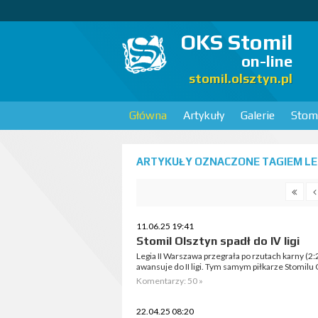
OKS Stomil
on-line
stomil.olsztyn.pl
Główna
Artykuły
Galerie
Stomi
ARTYKUŁY OZNACZONE TAGIEM LEG
11.06.25 19:41
Stomil Olsztyn spadł do IV ligi
Legia II Warszawa przegrała po rzutach karny (2
awansuje do II ligi. Tym samym piłkarze Stomilu Ol
Komentarzy: 50 »
22.04.25 08:20