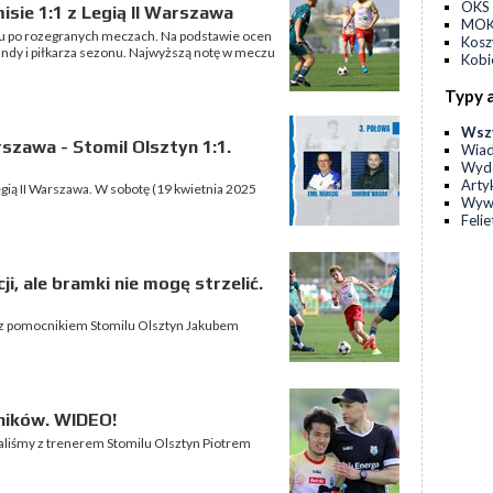
OKS 
isie 1:1 z Legią II Warszawa
MOKS
 po rozegranych meczach. Na podstawie ocen
Kos
undy i piłkarza sezonu. Najwyższą notę w meczu
Kobi
Typy 
Wsz
rszawa - Stomil Olsztyn 1:1.
Wia
Wyda
Arty
gią II Warszawa. W sobotę (19 kwietnia 2025
Wyw
Feli
, ale bramki nie mogę strzelić.
 z pomocnikiem Stomilu Olsztyn Jakubem
ników. WIDEO!
aliśmy z trenerem Stomilu Olsztyn Piotrem