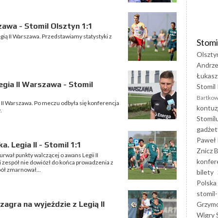
zawa - Stomil Olsztyn 1:1
gią II Warszawa. Przedstawiamy statystyki z
Stomi
Olszty
Andrze
Łukasz
gia II Warszawa - Stomil
Stomil 
Bartkow
ą II Warszawa. Po meczu odbyła się konferencja
kontuz
.
Stomil
gadżet
Paweł 
 Legia II - Stomil 1:1
Znicz B
urwał punkty walczącej o awans Legii II
konfer
i zespół nie dowiózł do końca prowadzenia z
pół zmarnował...
bilety
Polska
stomil-
agra na wyjeździe z Legią II
Grzym
Wigry 