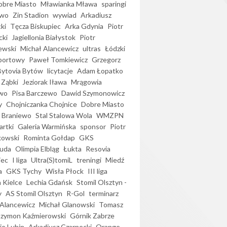
bre Miasto
Mławianka Mława
sparingi
ewo
Zin Stadion
wywiad
Arkadiusz
ki
Tęcza Biskupiec
Arka Gdynia
Piotr
cki
Jagiellonia Białystok
Piotr
ewski
Michał Alancewicz
ultras
Łódzki
portowy
Paweł Tomkiewicz
Grzegorz
Bytovia Bytów
licytacje
Adam Łopatko
 Ząbki
Jeziorak Iława
Mrągowia
wo
Pisa Barczewo
Dawid Szymonowicz
y
Chojniczanka Chojnice
Dobre Miasto
 Braniewo
Stal Stalowa Wola
WMZPN
artki
Galeria Warmińska
sponsor
Piotr
kowski
Rominta Gołdap
GKS
uda
Olimpia Elbląg
Łukta
Resovia
iec
I liga
Ultra(S)tomiL
treningi
Miedź
a
GKS Tychy
Wisła Płock
III liga
 Kielce
Lechia Gdańsk
Stomil Olsztyn -
y
AS Stomil Olsztyn
R-Gol
terminarz
Alancewicz
Michał Glanowski
Tomasz
Szymon Kaźmierowski
Górnik Zabrze
ie Lubin
Arkadiusz Czarnecki
Orange