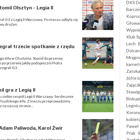
DKS Do
mil Olsztyn - Legia II
Barcz
Kopruc
egrał 0:3 z Legią II Warszawa. Po meczu odbyła się
Głowa
wu drużyn.
Wypni
Klub S
Lech
grał trzecie spotkanie z rzędu
Dolcan
Mrągo
ego 69a w Olsztynie. Stomil do przerwy
 po przerwie jakby podopieczni Piotra
karnet
zegrali 0:3.
Zatoka
żółte k
Zającz
l gra z Legią II
Stawig
u siebie zespół Legii II Warszawa. Serdecznie
Biskup
 Piłsudskiego 69a. Z meczu przeprowadzimy
Legnic
na naszej stronie...
Korona
kobiet
Paweł 
Adam Paliwoda, Karol Żwir
Ptak
Zagłęb
eczu Stomilu Olsztyn z Legią II Warszawa.