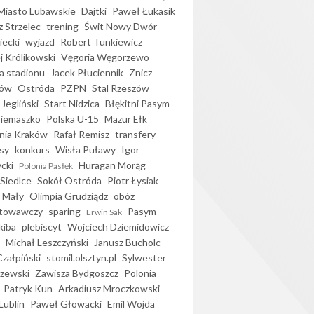
iasto Lubawskie
Dajtki
Paweł Łukasik
 Strzelec
trening
Świt Nowy Dwór
ecki
wyjazd
Robert Tunkiewicz
j Królikowski
Vęgoria Węgorzewo
 stadionu
Jacek Płuciennik
Znicz
ków
Ostróda
PZPN
Stal Rzeszów
Jegliński
Start Nidzica
Błękitni Pasym
Siemaszko
Polska U-15
Mazur Ełk
nia Kraków
Rafał Remisz
transfery
sy
konkurs
Wisła Puławy
Igor
ycki
Huragan Morąg
Polonia Pasłęk
Siedlce
Sokół Ostróda
Piotr Łysiak
 Mały
Olimpia Grudziądz
obóz
otowawczy
sparing
Pasym
Erwin Sak
kiba
plebiscyt
Wojciech Dziemidowicz
Michał Leszczyński
Janusz Bucholc
Czałpiński
stomil.olsztyn.pl
Sylwester
zewski
Zawisza Bydgoszcz
Polonia
Patryk Kun
Arkadiusz Mroczkowski
Lublin
Paweł Głowacki
Emil Wojda