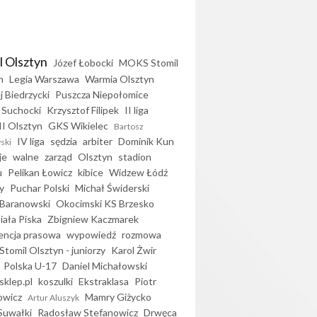
l Olsztyn
Józef Łobocki
MOKS Stomil
n
Legia Warszawa
Warmia Olsztyn
j Biedrzycki
Puszcza Niepołomice
 Suchocki
Krzysztof Filipek
II liga
II Olsztyn
GKS Wikielec
Bartosz
IV liga
sędzia
arbiter
Dominik Kun
ski
je
walne
zarząd
Olsztyn
stadion
u
Pelikan Łowicz
kibice
Widzew Łódź
y
Puchar Polski
Michał Świderski
Baranowski
Okocimski KS Brzesko
iała Piska
Zbigniew Kaczmarek
encja prasowa
wypowiedź
rozmowa
Stomil Olsztyn - juniorzy
Karol Żwir
Polska U-17
Daniel Michałowski
sklep.pl
koszulki
Ekstraklasa
Piotr
owicz
Mamry Giżycko
Artur Aluszyk
Suwałki
Radosław Stefanowicz
Drwęca