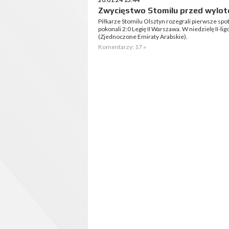
Zwycięstwo Stomilu przed wylot
Piłkarze Stomilu Olsztyn rozegrali pierwsze sp
pokonali 2:0 Legię II Warszawa. W niedzielę II-
(Zjednoczone Emiraty Arabskie).
Komentarzy: 17 »