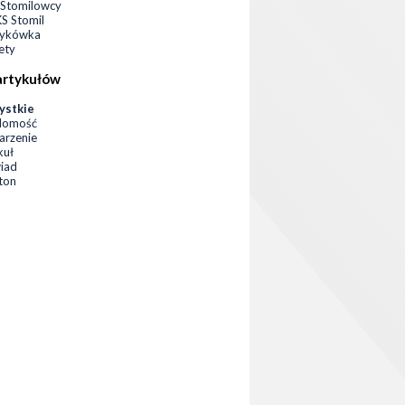
Stomilowcy
 Stomil
zykówka
ety
artykułów
ystkie
domość
rzenie
kuł
iad
eton