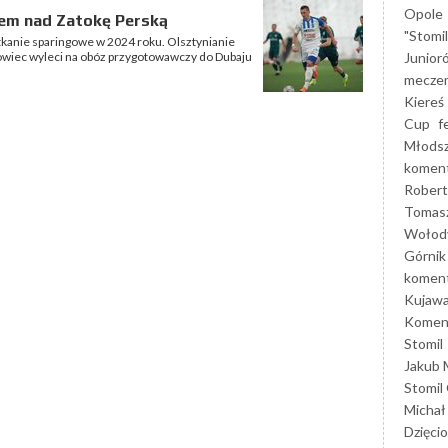
Opole
em nad Zatokę Perską
"Stomi
otkanie sparingowe w 2024 roku. Olsztynianie
Junior
ligowiec wyleci na obóz przygotowawczy do Dubaju
mecze
Kiereś
Cup
f
Młods
koment
Robert
Tomas
Wołod
Górnik
koment
Kujaw
Koment
Stomil
Jakub 
Stomil
Michał
Dzięcio