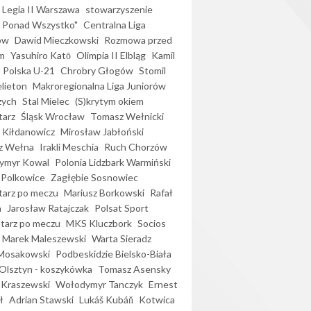
Legia II Warszawa
stowarzyszenie
l Ponad Wszystko"
Centralna Liga
ów
Dawid Mieczkowski
Rozmowa przed
m
Yasuhiro Katō
Olimpia II Elbląg
Kamil
Polska U-21
Chrobry Głogów
Stomil
elieton
Makroregionalna Liga Juniorów
zych
Stal Mielec
(S)krytym okiem
arz
Śląsk Wrocław
Tomasz Wełnicki
 Kiłdanowicz
Mirosław Jabłoński
z Wełna
Irakli Meschia
Ruch Chorzów
ymyr Kowal
Polonia Lidzbark Warmiński
 Polkowice
Zagłębie Sosnowiec
arz po meczu
Mariusz Borkowski
Rafał
a
Jarosław Ratajczak
Polsat Sport
arz po meczu
MKS Kluczbork
Socios
Marek Maleszewski
Warta Sieradz
Mosakowski
Podbeskidzie Bielsko-Biała
 Olsztyn - koszykówka
Tomasz Asensky
 Kraszewski
Wołodymyr Tanczyk
Ernest
ł
Adrian Stawski
Lukáš Kubáň
Kotwica