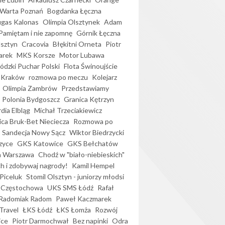
Warta Poznań
Bogdanka Łęczna
gas Kalonas
Olimpia Olsztynek
Adam
Pamiętam i nie zapomnę
Górnik Łęczna
lsztyn
Cracovia
Błękitni Orneta
Piotr
arek
MKS Korsze
Motor Lubawa
dzki Puchar Polski
Flota Świnoujście
 Kraków
rozmowa po meczu
Kolejarz
Olimpia Zambrów
Przedstawiamy
Polonia Bydgoszcz
Granica Kętrzyn
dia Elbląg
Michał Trzeciakiewicz
ica Bruk-Bet Nieciecza
Rozmowa po
Sandecja Nowy Sącz
Wiktor Biedrzycki
zyce
GKS Katowice
GKS Bełchatów
a Warszawa
Chodź w "biało-niebieskich"
h i zdobywaj nagrody!
Kamil Hempel
Piceluk
Stomil Olsztyn - juniorzy młodsi
 Częstochowa
UKS SMS Łódź
Rafał
Radomiak Radom
Paweł Kaczmarek
Travel
ŁKS Łódź
ŁKS Łomża
Rozwój
ice
Piotr Darmochwał
Bez napinki
Odra