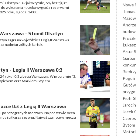
l Olsztyn? Tak jak w tytule, oby bez "jaja"
Nowe M
 do wykonania - trzeba wygrać z rezerwami
Tomasz
025 roku, o godz. 14:00.
Mazowi
Andrze
budowa
I Warszawa - Stomil Olsztyn
Prusz
ztyn zagra na wyjeździe z Legią II Warszawa.
Łukasz 
 za nadmiar żółtych kartek.
Artur 
Garbar
konkur
tyn - Legia II Warszawa 0:3
Biedrz
024 roku) 0:3 z Legią Warszawa. W programie "3.
Pogoń 
empichem oraz Markiem Gzylem.
Gutów
przyg
Piotr S
Jarocin
ażce 0:3 z Legią II Warszawa
Jacek 
 po rozegranych meczach. Na podstawie ocen
undy i piłkarza sezonu. Najwyższą notę w meczu
Czeres
Bytom
Motor 