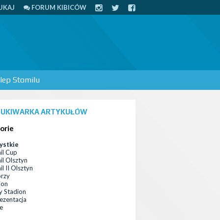
UKAJ
FORUM KIBICÓW
lep Stomilu
UKIWARKA ARTYKUŁÓW
orie
ystkie
il Cup
il Olsztyn
l II Olsztyn
orzy
ion
 Stadion
ezentacja
ce