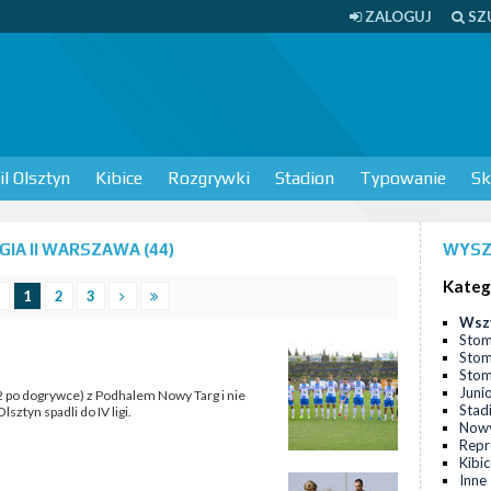
ZALOGUJ
SZ
l Olsztyn
Kibice
Rozgrywki
Stadion
Typowanie
Sk
IA II WARSZAWA (44)
WYSZ
Kateg
1
2
3
Wsz
Stom
Stom
Stomi
Juni
:2 po dogrywce) z Podhalem Nowy Targ i nie
Stad
sztyn spadli do IV ligi.
Nowy
Repr
Kibi
Inne