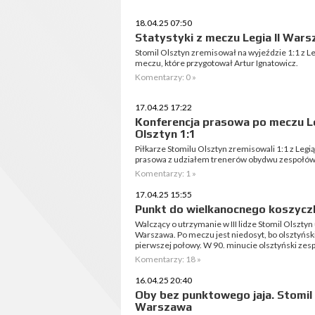
18.04.25 07:50
Statystyki z meczu Legia II Wars
Stomil Olsztyn zremisował na wyjeździe 1:1 z Le
meczu, które przygotował Artur Ignatowicz.
Komentarzy: 0 »
17.04.25 17:22
Konferencja prasowa po meczu Le
Olsztyn 1:1
Piłkarze Stomilu Olsztyn zremisowali 1:1 z Legi
prasowa z udziałem trenerów obydwu zespołów
Komentarzy: 1 »
17.04.25 15:55
Punkt do wielkanocnego koszyczka.
Walczący o utrzymanie w III lidze Stomil Olsztyn 
Warszawa. Po meczu jest niedosyt, bo olsztyńsk
pierwszej połowy. W 90. minucie olsztyński zes
Komentarzy: 18 »
16.04.25 20:40
Oby bez punktowego jaja. Stomil z
Warszawa