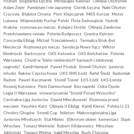
Poznań
Bogdanka Łęczna
Mindaugas Kalonas
Olimpia Olsztynek
Adam Zejer
Pamiętam i nie zapomnę
Górnik Łęczna
Naki Olsztyn
Cracovia
Błękitni Orneta
Piotr Klepczarek
MKS Korsze
Motor
Lubawa
Wojewódzki Puchar Polski
Flota Świnoujście
Hutnik
Kraków
rozmowa po meczu
Kolejarz Stróże
Olimpia Zambrów
Przedstawiamy rywala
Polonia Bydgoszcz
Granica Kętrzyn
Concordia Elbląg
Michał Trzeciakiewicz
Termalica Bruk-Bet
Nieciecza
Rozmowa po meczu
Sandecja Nowy Sącz
Wiktor
Biedrzycki
Bartoszyce
GKS Katowice
GKS Bełchatów
Polonia
Warszawa
Chodź w "biało-niebieskich" barwach i zdobywaj
nagrody!
Kamil Hempel
Paweł Piceluk
Stomil Olsztyn - juniorzy
młodsi
Raków Częstochowa
UKS SMS Łódź
Rafał Śledź
Radomiak
Radom
Paweł Kaczmarek
Stomil Travel
ŁKS Łódź
ŁKS Łomża
Rozwój Katowice
Piotr Darmochwał
Bez napinki
Odra Opole
Legia II Warszawa
stowarzyszenie "Stomil Ponad Wszystko"
Centralna Liga Juniorów
Dawid Mieczkowski
Rozmowa przed
meczem
Yasuhiro Katō
Olimpia II Elbląg
Kamil Kiereś
Polska U-21
Chrobry Głogów
Stomil Cup
felieton
Makroregionalna Liga
Juniorów Młodszych
Stal Mielec
(S)krytym okiem
komentarz
Śląsk
Wrocław
Tomasz Wełnicki
Robert Kiłdanowicz
Mirosław
Jabłoński
Tomasz Wełna
Irakli Meschia
Ruch Chorzów