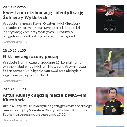
28.10.15 22:55
Kwesta na ekshumację i identyfikację
Żołnierzy Wyklętych
W sobotę na meczu Stomil Olsztyn - MKS Kluczbork
zostanie przeprowadzona "Kwesta na ekshumację i
identyfikację Żołnierzy Wyklętych"! Prosimy o
przygotowanie kilku złotych na ten szczytny cel!
Komentarzy: 0 »
28.10.15 11:35
Nikt nie zagrożony pauzą
W sobotę Stomil rozegra spotkanie 15. kolejki I ligi na
własnym stadionie z MKS-em Kluczbork. W tym meczu
żaden zawodnik nie będzie pauzował oraz nie będzie
zagrożony pauzą za żółte kartki.
Komentarzy: 0 »
28.10.15 11:23
Artur Aluszyk sędzią meczu z MKS-em
Kluczbork
Artur Aluszyk z Barlinka będzie sędzią głównym sobotniego
meczu pomiędzy Stomilem Olsztyn i MKS-em Kluczbork.
Spotkanie rozpocznie się o godzinie 17:00.
Komentarzy: 0 »