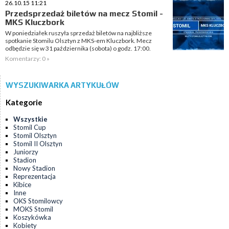
26.10.15 11:21
Przedsprzedaż biletów na mecz Stomil -
MKS Kluczbork
W poniedziałek ruszyła sprzedaż biletów na najbliższe
spotkanie Stomilu Olsztyn z MKS-em Kluczbork. Mecz
odbędzie się w 31 października (sobota) o godz. 17:00.
Komentarzy: 0 »
WYSZUKIWARKA ARTYKUŁÓW
Kategorie
Wszystkie
Stomil Cup
Stomil Olsztyn
Stomil II Olsztyn
Juniorzy
Stadion
Nowy Stadion
Reprezentacja
Kibice
Inne
OKS Stomilowcy
MOKS Stomil
Koszykówka
Kobiety