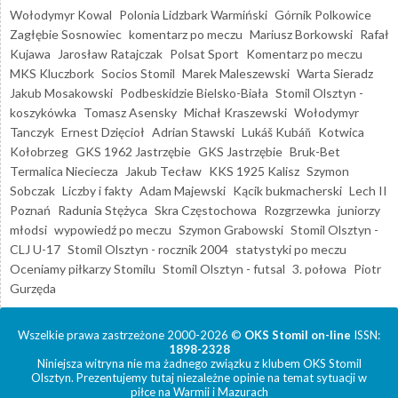
Wołodymyr Kowal
Polonia Lidzbark Warmiński
Górnik Polkowice
Zagłębie Sosnowiec
komentarz po meczu
Mariusz Borkowski
Rafał
Kujawa
Jarosław Ratajczak
Polsat Sport
Komentarz po meczu
MKS Kluczbork
Socios Stomil
Marek Maleszewski
Warta Sieradz
Jakub Mosakowski
Podbeskidzie Bielsko-Biała
Stomil Olsztyn -
koszykówka
Tomasz Asensky
Michał Kraszewski
Wołodymyr
Tanczyk
Ernest Dzięcioł
Adrian Stawski
Lukáš Kubáň
Kotwica
Kołobrzeg
GKS 1962 Jastrzębie
GKS Jastrzębie
Bruk-Bet
Termalica Nieciecza
Jakub Tecław
KKS 1925 Kalisz
Szymon
Sobczak
Liczby i fakty
Adam Majewski
Kącik bukmacherski
Lech II
Poznań
Radunia Stężyca
Skra Częstochowa
Rozgrzewka
juniorzy
młodsi
wypowiedź po meczu
Szymon Grabowski
Stomil Olsztyn -
CLJ U-17
Stomil Olsztyn - rocznik 2004
statystyki po meczu
Oceniamy piłkarzy Stomilu
Stomil Olsztyn - futsal
3. połowa
Piotr
Gurzęda
Wszelkie prawa zastrzeżone 2000-2026 ©
OKS Stomil on-line
ISSN:
1898-2328
Niniejsza witryna nie ma żadnego związku z klubem OKS Stomil
Olsztyn. Prezentujemy tutaj niezależne opinie na temat sytuacji w
piłce na Warmii i Mazurach