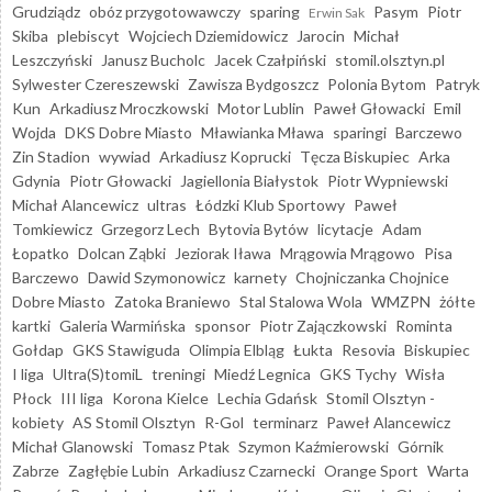
Grudziądz
obóz przygotowawczy
sparing
Pasym
Piotr
Erwin Sak
Skiba
plebiscyt
Wojciech Dziemidowicz
Jarocin
Michał
Leszczyński
Janusz Bucholc
Jacek Czałpiński
stomil.olsztyn.pl
Sylwester Czereszewski
Zawisza Bydgoszcz
Polonia Bytom
Patryk
Kun
Arkadiusz Mroczkowski
Motor Lublin
Paweł Głowacki
Emil
Wojda
DKS Dobre Miasto
Mławianka Mława
sparingi
Barczewo
Zin Stadion
wywiad
Arkadiusz Koprucki
Tęcza Biskupiec
Arka
Gdynia
Piotr Głowacki
Jagiellonia Białystok
Piotr Wypniewski
Michał Alancewicz
ultras
Łódzki Klub Sportowy
Paweł
Tomkiewicz
Grzegorz Lech
Bytovia Bytów
licytacje
Adam
Łopatko
Dolcan Ząbki
Jeziorak Iława
Mrągowia Mrągowo
Pisa
Barczewo
Dawid Szymonowicz
karnety
Chojniczanka Chojnice
Dobre Miasto
Zatoka Braniewo
Stal Stalowa Wola
WMZPN
żółte
kartki
Galeria Warmińska
sponsor
Piotr Zajączkowski
Rominta
Gołdap
GKS Stawiguda
Olimpia Elbląg
Łukta
Resovia
Biskupiec
I liga
Ultra(S)tomiL
treningi
Miedź Legnica
GKS Tychy
Wisła
Płock
III liga
Korona Kielce
Lechia Gdańsk
Stomil Olsztyn -
kobiety
AS Stomil Olsztyn
R-Gol
terminarz
Paweł Alancewicz
Michał Glanowski
Tomasz Ptak
Szymon Kaźmierowski
Górnik
Zabrze
Zagłębie Lubin
Arkadiusz Czarnecki
Orange Sport
Warta