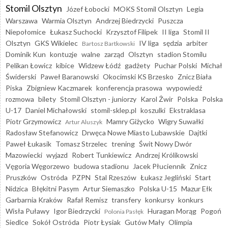
Stomil Olsztyn
Józef Łobocki
MOKS Stomil Olsztyn
Legia
Warszawa
Warmia Olsztyn
Andrzej Biedrzycki
Puszcza
Niepołomice
Łukasz Suchocki
Krzysztof Filipek
II liga
Stomil II
Olsztyn
GKS Wikielec
IV liga
sędzia
arbiter
Bartosz Bartkowski
Dominik Kun
kontuzje
walne
zarząd
Olsztyn
stadion Stomilu
Pelikan Łowicz
kibice
Widzew Łódź
gadżety
Puchar Polski
Michał
Świderski
Paweł Baranowski
Okocimski KS Brzesko
Znicz Biała
Piska
Zbigniew Kaczmarek
konferencja prasowa
wypowiedź
rozmowa
bilety
Stomil Olsztyn - juniorzy
Karol Żwir
Polska
Polska
U-17
Daniel Michałowski
stomil-sklep.pl
koszulki
Ekstraklasa
Piotr Grzymowicz
Mamry Giżycko
Wigry Suwałki
Artur Aluszyk
Radosław Stefanowicz
Drwęca Nowe Miasto Lubawskie
Dajtki
Paweł Łukasik
Tomasz Strzelec
trening
Świt Nowy Dwór
Mazowiecki
wyjazd
Robert Tunkiewicz
Andrzej Królikowski
Vęgoria Węgorzewo
budowa stadionu
Jacek Płuciennik
Znicz
Pruszków
Ostróda
PZPN
Stal Rzeszów
Łukasz Jegliński
Start
Nidzica
Błękitni Pasym
Artur Siemaszko
Polska U-15
Mazur Ełk
Garbarnia Kraków
Rafał Remisz
transfery
konkursy
konkurs
Wisła Puławy
Igor Biedrzycki
Huragan Morąg
Pogoń
Polonia Pasłęk
Siedlce
Sokół Ostróda
Piotr Łysiak
Gutów Mały
Olimpia