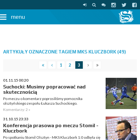
menu
ARTYKUŁY OZNACZONE TAGIEM MKS KLUCZBORK (49)
1
2
3
01.11.15 00:20
Suchocki: Musimy popracować nad
skutecznością
Po meczu o komentarz poprosiliśmy pomocnika
olsztyńskiego zespołu Łukasza Suchockiego.
Komentarzy: 2 »
31.10.15 23:33
Konferencja prasowa po meczu Stomil -
Kluczbork
Po spotkaniu Stomil Olsztyn - MKS Kluczbork 1:0 odbyła się