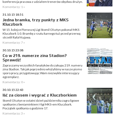
konferencja prasowa z udziałem trenerów obydwu drużyn.
Komentarzy: 1 »
31.10.15 18:51
Jedna bramka, trzy punkty z MKS
Kluczbork
W 15. kolejce Pierwszej Ligi Stomil Olsztyn pokonał MKS
Kluczbork 1:0. Bramkę z rzutu karnego tuż przed przerwą
strzelił Rafał Kujawa.
Komentarzy: 7 »
30.10.15 23:08
Co w 219. numerze zina Stadion?
Sprawdź!
Zapraszamy wszystkich fanatyków do zakupu 219. numeru
zina Stadion. Tak jak poprzednio włożyliśmy w nasze pismo
sporo pracy, przygotowując Wam niezwykle interesujący
egzemplarz.
Komentarzy: 0 »
30.10.15 22:43
Iść za ciosem i wygrać z Kluczborkiem
Stomil Olsztyn w ostatni dzień października zagra ligowe
spotkanie z beniaminkiem I-ligi MKS-em Kluczbork.
Początek spotkania o godzinie 17.
Komentarzy: 3 »