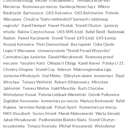
Concordia Elbląg
Michał Trzeciakiewicz
Termalica Bruk-Bet
Nieciecza
Rozmowa po meczu
Sandecja Nowy Sącz
Wiktor
Biedrzycki
Bartoszyce
GKS Katowice
GKS Bełchatów
Polonia
Warszawa
Chodź w "biało-niebieskich" barwach i zdobywaj
nagrody!
Kamil Hempel
Paweł Piceluk
Stomil Olsztyn - juniorzy
młodsi
Raków Częstochowa
UKS SMS Łódź
Rafał Śledź
Radomiak
Radom
Paweł Kaczmarek
Stomil Travel
ŁKS Łódź
ŁKS Łomża
Rozwój Katowice
Piotr Darmochwał
Bez napinki
Odra Opole
Legia II Warszawa
stowarzyszenie "Stomil Ponad Wszystko"
Centralna Liga Juniorów
Dawid Mieczkowski
Rozmowa przed
meczem
Yasuhiro Katō
Olimpia II Elbląg
Kamil Kiereś
Polska U-21
Chrobry Głogów
Stomil Cup
felieton
Makroregionalna Liga
Juniorów Młodszych
Stal Mielec
(S)krytym okiem
komentarz
Śląsk
Wrocław
Tomasz Wełnicki
Robert Kiłdanowicz
Mirosław
Jabłoński
Tomasz Wełna
Irakli Meschia
Ruch Chorzów
Wołodymyr Kowal
Polonia Lidzbark Warmiński
Górnik Polkowice
Zagłębie Sosnowiec
komentarz po meczu
Mariusz Borkowski
Rafał
Kujawa
Jarosław Ratajczak
Polsat Sport
Komentarz po meczu
MKS Kluczbork
Socios Stomil
Marek Maleszewski
Warta Sieradz
Jakub Mosakowski
Podbeskidzie Bielsko-Biała
Stomil Olsztyn -
koszykówka
Tomasz Asensky
Michał Kraszewski
Wołodymyr