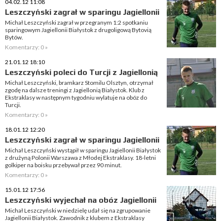
04.02.12 11:08
Leszczyński zagrał w sparingu Jagiellonii
Michał Leszczyński zagrał w przegranym 1:2 spotkaniu
sparingowym Jagiellonii Białystok z drugoligową Bytovią
Bytów.
Komentarzy: 0 »
21.01.12 18:10
Leszczyński poleci do Turcji z Jagiellonią
Michał Leszczyński, bramkarz Stomilu Olsztyn, otrzymał
zgodę na dalsze treningi z Jagiellonią Białystok. Klub z
Ekstraklasy w następnym tygodniu wylatuje na obóz do
Turcji.
Komentarzy: 0 »
18.01.12 12:20
Leszczyński zagrał w sparingu Jagiellonii
Michał Leszczyński wystąpił w sparingu Jagiellonii Białystok
z drużyną Polonii Warszawa z Młodej Ekstraklasy. 18-letni
golkiper na boisku przebywał przez 90 minut.
Komentarzy: 0 »
15.01.12 17:56
Leszczyński wyjechał na obóz Jagiellonii
Michał Leszczyński w niedzielę udał się na zgrupowanie
Jagiellonii Białystok. Zawodnik z klubem z Ekstraklasy