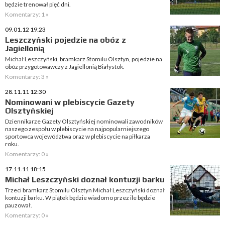
będzie trenował pięć dni.
Komentarzy: 1 »
09.01.12 19:23
Leszczyński pojedzie na obóz z
Jagiellonią
Michał Leszczyński, bramkarz Stomilu Olsztyn, pojedzie na
obóz przygotowawczy z Jagiellonią Białystok.
Komentarzy: 3 »
28.11.11 12:30
Nominowani w plebiscycie Gazety
Olsztyńskiej
Dziennikarze Gazety Olsztyńskiej nominowali zawodników
naszego zespołu w plebiscycie na najpopularniejszego
sportowca województwa oraz w plebiscycie na piłkarza
roku.
Komentarzy: 0 »
17.11.11 18:15
Michał Leszczyński doznał kontuzji barku
Trzeci bramkarz Stomilu Olsztyn Michał Leszczyński doznał
kontuzji barku. W piątek będzie wiadomo przez ile będzie
pauzował.
Komentarzy: 0 »