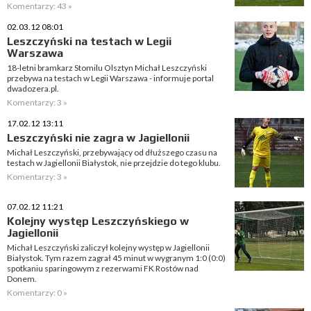
Komentarzy: 43 »
02.03.12 08:01
Leszczyński na testach w Legii
Warszawa
18-letni bramkarz Stomilu Olsztyn Michał Leszczyński
przebywa na testach w Legii Warszawa - informuje portal
dwadozera.pl.
Komentarzy: 3 »
17.02.12 13:11
Leszczyński nie zagra w Jagiellonii
Michał Leszczyński, przebywający od dłuższego czasu na
testach w Jagiellonii Białystok, nie przejdzie do tego klubu.
Komentarzy: 3 »
07.02.12 11:21
Kolejny występ Leszczyńskiego w
Jagiellonii
Michał Leszczyński zaliczył kolejny występ w Jagiellonii
Białystok. Tym razem zagrał 45 minut w wygranym 1:0 (0:0)
spotkaniu sparingowym z rezerwami FK Rostów nad
Donem.
Komentarzy: 0 »