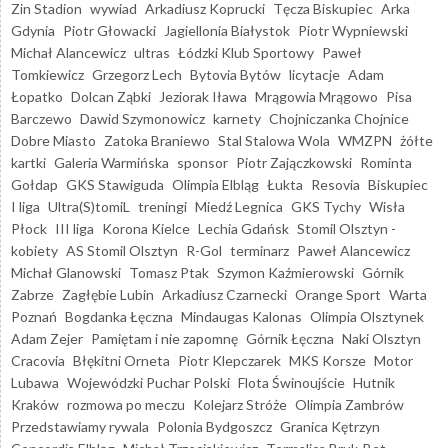
Zin Stadion
wywiad
Arkadiusz Koprucki
Tęcza Biskupiec
Arka
Gdynia
Piotr Głowacki
Jagiellonia Białystok
Piotr Wypniewski
Michał Alancewicz
ultras
Łódzki Klub Sportowy
Paweł
Tomkiewicz
Grzegorz Lech
Bytovia Bytów
licytacje
Adam
Łopatko
Dolcan Ząbki
Jeziorak Iława
Mrągowia Mrągowo
Pisa
Barczewo
Dawid Szymonowicz
karnety
Chojniczanka Chojnice
Dobre Miasto
Zatoka Braniewo
Stal Stalowa Wola
WMZPN
żółte
kartki
Galeria Warmińska
sponsor
Piotr Zajączkowski
Rominta
Gołdap
GKS Stawiguda
Olimpia Elbląg
Łukta
Resovia
Biskupiec
I liga
Ultra(S)tomiL
treningi
Miedź Legnica
GKS Tychy
Wisła
Płock
III liga
Korona Kielce
Lechia Gdańsk
Stomil Olsztyn -
kobiety
AS Stomil Olsztyn
R-Gol
terminarz
Paweł Alancewicz
Michał Glanowski
Tomasz Ptak
Szymon Kaźmierowski
Górnik
Zabrze
Zagłębie Lubin
Arkadiusz Czarnecki
Orange Sport
Warta
Poznań
Bogdanka Łęczna
Mindaugas Kalonas
Olimpia Olsztynek
Adam Zejer
Pamiętam i nie zapomnę
Górnik Łęczna
Naki Olsztyn
Cracovia
Błękitni Orneta
Piotr Klepczarek
MKS Korsze
Motor
Lubawa
Wojewódzki Puchar Polski
Flota Świnoujście
Hutnik
Kraków
rozmowa po meczu
Kolejarz Stróże
Olimpia Zambrów
Przedstawiamy rywala
Polonia Bydgoszcz
Granica Kętrzyn