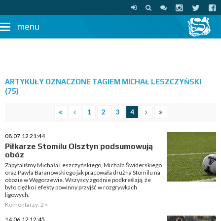
menu
ARTYKUŁY OZNACZONE TAGIEM MICHAŁ LESZCZYŃSKI
(75)
1
2
3
4
08.07.12 21:44
Piłkarze Stomilu Olsztyn podsumowują
obóz
Zapytaliśmy Michała Leszczyńskiego, Michała Świderskiego
oraz Pawła Baranowskiego jak pracowała drużna Stomilu na
obozie w Węgorzewie. Wszyscy zgodnie podkreślają, że
było ciężko i efekty powinny przyjść w rozgrywkach
ligowych.
Komentarzy: 2 »
14.06.12 12:45