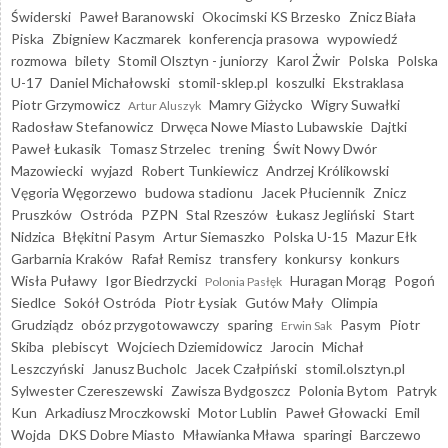
Świderski
Paweł Baranowski
Okocimski KS Brzesko
Znicz Biała
Piska
Zbigniew Kaczmarek
konferencja prasowa
wypowiedź
rozmowa
bilety
Stomil Olsztyn - juniorzy
Karol Żwir
Polska
Polska
U-17
Daniel Michałowski
stomil-sklep.pl
koszulki
Ekstraklasa
Piotr Grzymowicz
Mamry Giżycko
Wigry Suwałki
Artur Aluszyk
Radosław Stefanowicz
Drwęca Nowe Miasto Lubawskie
Dajtki
Paweł Łukasik
Tomasz Strzelec
trening
Świt Nowy Dwór
Mazowiecki
wyjazd
Robert Tunkiewicz
Andrzej Królikowski
Vęgoria Węgorzewo
budowa stadionu
Jacek Płuciennik
Znicz
Pruszków
Ostróda
PZPN
Stal Rzeszów
Łukasz Jegliński
Start
Nidzica
Błękitni Pasym
Artur Siemaszko
Polska U-15
Mazur Ełk
Garbarnia Kraków
Rafał Remisz
transfery
konkursy
konkurs
Wisła Puławy
Igor Biedrzycki
Huragan Morąg
Pogoń
Polonia Pasłęk
Siedlce
Sokół Ostróda
Piotr Łysiak
Gutów Mały
Olimpia
Grudziądz
obóz przygotowawczy
sparing
Pasym
Piotr
Erwin Sak
Skiba
plebiscyt
Wojciech Dziemidowicz
Jarocin
Michał
Leszczyński
Janusz Bucholc
Jacek Czałpiński
stomil.olsztyn.pl
Sylwester Czereszewski
Zawisza Bydgoszcz
Polonia Bytom
Patryk
Kun
Arkadiusz Mroczkowski
Motor Lublin
Paweł Głowacki
Emil
Wojda
DKS Dobre Miasto
Mławianka Mława
sparingi
Barczewo