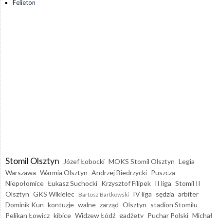
Felieton
Stomil Olsztyn
Józef Łobocki
MOKS Stomil Olsztyn
Legia
Warszawa
Warmia Olsztyn
Andrzej Biedrzycki
Puszcza
Niepołomice
Łukasz Suchocki
Krzysztof Filipek
II liga
Stomil II
Olsztyn
GKS Wikielec
IV liga
sędzia
arbiter
Bartosz Bartkowski
Dominik Kun
kontuzje
walne
zarząd
Olsztyn
stadion Stomilu
Pelikan Łowicz
kibice
Widzew Łódź
gadżety
Puchar Polski
Michał