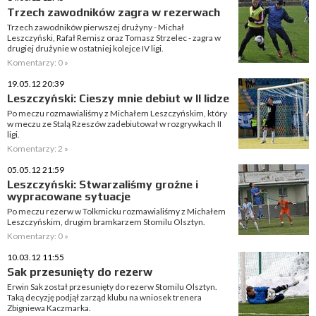
Trzech zawodników zagra w rezerwach
Trzech zawodników pierwszej drużyny - Michał
Leszczyński, Rafał Remisz oraz Tomasz Strzelec - zagra w
drugiej drużynie w ostatniej kolejce IV ligi.
Komentarzy: 0 »
19.05.12 20:39
Leszczyński: Cieszy mnie debiut w II lidze
Po meczu rozmawialiśmy z Michałem Leszczyńskim, który
w meczu ze Stalą Rzeszów zadebiutował w rozgrywkach II
ligi.
Komentarzy: 2 »
05.05.12 21:59
Leszczyński: Stwarzaliśmy groźne i
wypracowane sytuacje
Po meczu rezerw w Tolkmicku rozmawialiśmy z Michałem
Leszczyńskim, drugim bramkarzem Stomilu Olsztyn.
Komentarzy: 0 »
10.03.12 11:55
Sak przesunięty do rezerw
Erwin Sak został przesunięty do rezerw Stomilu Olsztyn.
Taką decyzję podjął zarząd klubu na wniosek trenera
Zbigniewa Kaczmarka.