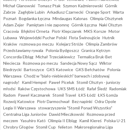
Michał Glanowski
Tomasz Ptak
Szymon Kaźmierowski
Górnik
Zabrze
Zagłębie Lubin
Arkadiusz Czarnecki
Orange Sport
Warta
Poznań
Bogdanka Łęczna
Mindaugas Kalonas
Olimpia Olsztynek
Adam Zejer
Pamiętam i nie zapomnę
Górnik Łęczna
Naki Olsztyn
Cracovia
Błękitni Orneta
Piotr Klepczarek
MKS Korsze
Motor
Lubawa
Wojewódzki Puchar Polski
Flota Świnoujście
Hutnik
Kraków
rozmowa po meczu
Kolejarz Stróże
Olimpia Zambrów
Przedstawiamy rywala
Polonia Bydgoszcz
Granica Kętrzyn
Concordia Elbląg
Michał Trzeciakiewicz
Termalica Bruk-Bet
Nieciecza
Rozmowa po meczu
Sandecja Nowy Sącz
Wiktor
Biedrzycki
Bartoszyce
GKS Katowice
GKS Bełchatów
Polonia
Warszawa
Chodź w "biało-niebieskich" barwach i zdobywaj
nagrody!
Kamil Hempel
Paweł Piceluk
Stomil Olsztyn - juniorzy
młodsi
Raków Częstochowa
UKS SMS Łódź
Rafał Śledź
Radomiak
Radom
Paweł Kaczmarek
Stomil Travel
ŁKS Łódź
ŁKS Łomża
Rozwój Katowice
Piotr Darmochwał
Bez napinki
Odra Opole
Legia II Warszawa
stowarzyszenie "Stomil Ponad Wszystko"
Centralna Liga Juniorów
Dawid Mieczkowski
Rozmowa przed
meczem
Yasuhiro Katō
Olimpia II Elbląg
Kamil Kiereś
Polska U-21
Chrobry Głogów
Stomil Cup
felieton
Makroregionalna Liga