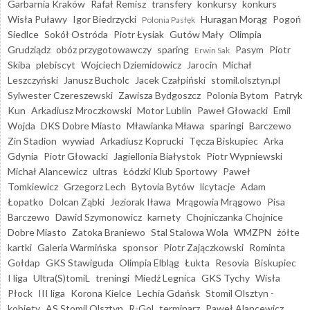
Garbarnia Kraków
Rafał Remisz
transfery
konkursy
konkurs
Wisła Puławy
Igor Biedrzycki
Huragan Morąg
Pogoń
Polonia Pasłęk
Siedlce
Sokół Ostróda
Piotr Łysiak
Gutów Mały
Olimpia
Grudziądz
obóz przygotowawczy
sparing
Pasym
Piotr
Erwin Sak
Skiba
plebiscyt
Wojciech Dziemidowicz
Jarocin
Michał
Leszczyński
Janusz Bucholc
Jacek Czałpiński
stomil.olsztyn.pl
Sylwester Czereszewski
Zawisza Bydgoszcz
Polonia Bytom
Patryk
Kun
Arkadiusz Mroczkowski
Motor Lublin
Paweł Głowacki
Emil
Wojda
DKS Dobre Miasto
Mławianka Mława
sparingi
Barczewo
Zin Stadion
wywiad
Arkadiusz Koprucki
Tęcza Biskupiec
Arka
Gdynia
Piotr Głowacki
Jagiellonia Białystok
Piotr Wypniewski
Michał Alancewicz
ultras
Łódzki Klub Sportowy
Paweł
Tomkiewicz
Grzegorz Lech
Bytovia Bytów
licytacje
Adam
Łopatko
Dolcan Ząbki
Jeziorak Iława
Mrągowia Mrągowo
Pisa
Barczewo
Dawid Szymonowicz
karnety
Chojniczanka Chojnice
Dobre Miasto
Zatoka Braniewo
Stal Stalowa Wola
WMZPN
żółte
kartki
Galeria Warmińska
sponsor
Piotr Zajączkowski
Rominta
Gołdap
GKS Stawiguda
Olimpia Elbląg
Łukta
Resovia
Biskupiec
I liga
Ultra(S)tomiL
treningi
Miedź Legnica
GKS Tychy
Wisła
Płock
III liga
Korona Kielce
Lechia Gdańsk
Stomil Olsztyn -
kobiety
AS Stomil Olsztyn
R-Gol
terminarz
Paweł Alancewicz