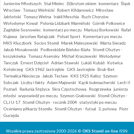
Juniorów Młodszych
Stal Mielec
(S)krytym okiem
komentarz
Śląsk
Wrocław
Tomasz Wełnicki
Robert Kiłdanowicz
Mirosław
Jabłoński
Tomasz Wełna
Irakli Meschia
Ruch Chorzów
Wołodymyr Kowal
Polonia Lidzbark Warmiński
Górnik Polkowice
Zagłębie Sosnowiec
komentarz po meczu
Mariusz Borkowski
Rafał
Kujawa
Jarosław Ratajczak
Polsat Sport
Komentarz po meczu
MKS Kluczbork
Socios Stomil
Marek Maleszewski
Warta Sieradz
Jakub Mosakowski
Podbeskidzie Bielsko-Biała
Stomil Olsztyn -
koszykówka
Tomasz Asensky
Michał Kraszewski
Wołodymyr
Tanczyk
Ernest Dzięcioł
Adrian Stawski
Lukáš Kubáň
Kotwica
Kołobrzeg
GKS 1962 Jastrzębie
GKS Jastrzębie
Bruk-Bet
Termalica Nieciecza
Jakub Tecław
KKS 1925 Kalisz
Szymon
Sobczak
Liczby i fakty
Adam Majewski
Kącik bukmacherski
Lech II
Poznań
Radunia Stężyca
Skra Częstochowa
Rozgrzewka
juniorzy
młodsi
wypowiedź po meczu
Szymon Grabowski
Stomil Olsztyn -
CLJ U-17
Stomil Olsztyn - rocznik 2004
statystyki po meczu
Oceniamy piłkarzy Stomilu
Stomil Olsztyn - futsal
3. połowa
Piotr
Gurzęda
Wszelkie prawa zastrzeżone 2000-2026 ©
OKS Stomil on-line
ISSN: