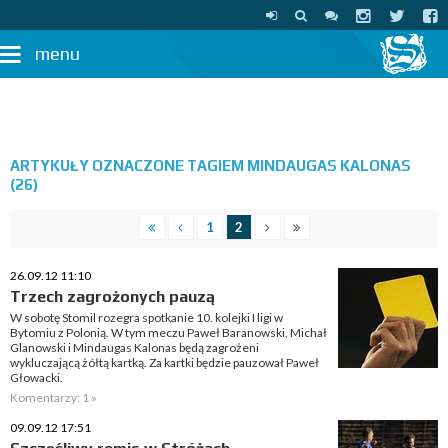
menu
ARTYKUŁY OZNACZONE TAGIEM MINDAUGAS KALONAS
(26)
1
2
26.09.12 11:10
Trzech zagrożonych pauzą
W sobotę Stomil rozegra spotkanie 10. kolejki I ligi w
Bytomiu z Polonią. W tym meczu Paweł Baranowski, Michał
Glanowski i Mindaugas Kalonas będą zagrożeni
wykluczającą żółtą kartką. Za kartki będzie pauzował Paweł
Głowacki.
Komentarzy: 1 »
09.09.12 17:51