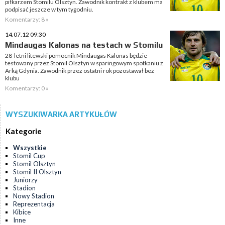
piłkarzem Stomilu Olsztyn. Zawodnik kontrakt z klubem ma
podpisać jeszcze w tym tygodniu.
Komentarzy: 8 »
14.07.12 09:30
Mindaugas Kalonas na testach w Stomilu
28-letni litewski pomocnik Mindaugas Kalonas będzie
testowany przez Stomil Olsztyn w sparingowym spotkaniu z
Arką Gdynia. Zawodnik przez ostatni rok pozostawał bez
klubu
Komentarzy: 0 »
WYSZUKIWARKA ARTYKUŁÓW
Kategorie
Wszystkie
Stomil Cup
Stomil Olsztyn
Stomil II Olsztyn
Juniorzy
Stadion
Nowy Stadion
Reprezentacja
Kibice
Inne