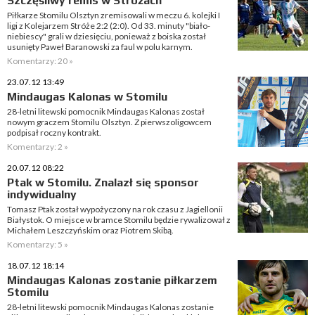
Szczęśliwy remis w Stróżach
Piłkarze Stomilu Olsztyn zremisowali w meczu 6. kolejki I
ligi z Kolejarzem Stróże 2:2 (2:0). Od 33. minuty "biało-
niebiescy" grali w dziesięciu, ponieważ z boiska został
usunięty Paweł Baranowski za faul w polu karnym.
Komentarzy: 20 »
23.07.12 13:49
Mindaugas Kalonas w Stomilu
28-letni litewski pomocnik Mindaugas Kalonas został
nowym graczem Stomilu Olsztyn. Z pierwszoligowcem
podpisał roczny kontrakt.
Komentarzy: 2 »
20.07.12 08:22
Ptak w Stomilu. Znalazł się sponsor
indywidualny
Tomasz Ptak został wypożyczony na rok czasu z Jagiellonii
Białystok. O miejsce w bramce Stomilu będzie rywalizował z
Michałem Leszczyńskim oraz Piotrem Skibą.
Komentarzy: 5 »
18.07.12 18:14
Mindaugas Kalonas zostanie piłkarzem
Stomilu
28-letni litewski pomocnik Mindaugas Kalonas zostanie