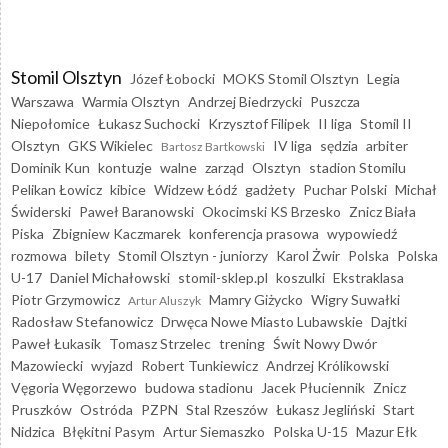
Stomil Olsztyn
Józef Łobocki
MOKS Stomil Olsztyn
Legia
Warszawa
Warmia Olsztyn
Andrzej Biedrzycki
Puszcza
Niepołomice
Łukasz Suchocki
Krzysztof Filipek
II liga
Stomil II
Olsztyn
GKS Wikielec
IV liga
sędzia
arbiter
Bartosz Bartkowski
Dominik Kun
kontuzje
walne
zarząd
Olsztyn
stadion Stomilu
Pelikan Łowicz
kibice
Widzew Łódź
gadżety
Puchar Polski
Michał
Świderski
Paweł Baranowski
Okocimski KS Brzesko
Znicz Biała
Piska
Zbigniew Kaczmarek
konferencja prasowa
wypowiedź
rozmowa
bilety
Stomil Olsztyn - juniorzy
Karol Żwir
Polska
Polska
U-17
Daniel Michałowski
stomil-sklep.pl
koszulki
Ekstraklasa
Piotr Grzymowicz
Mamry Giżycko
Wigry Suwałki
Artur Aluszyk
Radosław Stefanowicz
Drwęca Nowe Miasto Lubawskie
Dajtki
Paweł Łukasik
Tomasz Strzelec
trening
Świt Nowy Dwór
Mazowiecki
wyjazd
Robert Tunkiewicz
Andrzej Królikowski
Vęgoria Węgorzewo
budowa stadionu
Jacek Płuciennik
Znicz
Pruszków
Ostróda
PZPN
Stal Rzeszów
Łukasz Jegliński
Start
Nidzica
Błękitni Pasym
Artur Siemaszko
Polska U-15
Mazur Ełk