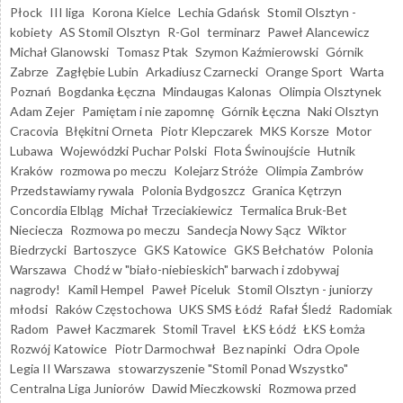
Płock
III liga
Korona Kielce
Lechia Gdańsk
Stomil Olsztyn -
kobiety
AS Stomil Olsztyn
R-Gol
terminarz
Paweł Alancewicz
Michał Glanowski
Tomasz Ptak
Szymon Kaźmierowski
Górnik
Zabrze
Zagłębie Lubin
Arkadiusz Czarnecki
Orange Sport
Warta
Poznań
Bogdanka Łęczna
Mindaugas Kalonas
Olimpia Olsztynek
Adam Zejer
Pamiętam i nie zapomnę
Górnik Łęczna
Naki Olsztyn
Cracovia
Błękitni Orneta
Piotr Klepczarek
MKS Korsze
Motor
Lubawa
Wojewódzki Puchar Polski
Flota Świnoujście
Hutnik
Kraków
rozmowa po meczu
Kolejarz Stróże
Olimpia Zambrów
Przedstawiamy rywala
Polonia Bydgoszcz
Granica Kętrzyn
Concordia Elbląg
Michał Trzeciakiewicz
Termalica Bruk-Bet
Nieciecza
Rozmowa po meczu
Sandecja Nowy Sącz
Wiktor
Biedrzycki
Bartoszyce
GKS Katowice
GKS Bełchatów
Polonia
Warszawa
Chodź w "biało-niebieskich" barwach i zdobywaj
nagrody!
Kamil Hempel
Paweł Piceluk
Stomil Olsztyn - juniorzy
młodsi
Raków Częstochowa
UKS SMS Łódź
Rafał Śledź
Radomiak
Radom
Paweł Kaczmarek
Stomil Travel
ŁKS Łódź
ŁKS Łomża
Rozwój Katowice
Piotr Darmochwał
Bez napinki
Odra Opole
Legia II Warszawa
stowarzyszenie "Stomil Ponad Wszystko"
Centralna Liga Juniorów
Dawid Mieczkowski
Rozmowa przed