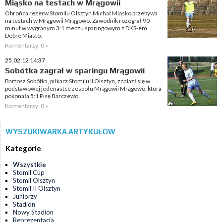
Miąsko na testach w Mrągowii
Obrońca rezerw Stomilu Olsztyn Michał Miąsko przebywa
na testach w Mrągowii Mrągowo. Zawodnik rozegrał 90
minut w wygranym 3:1 meczu sparingowym z DKS-em
Dobre Miasto.
Komentarzy: 0 »
25.02.12 14:37
Sobótka zagrał w sparingu Mrągowii
Bartosz Sobótka, piłkarz Stomilu II Olsztyn, znalazł się w
podstawowej jedenastce zespołu Mrągowii Mrągowo, która
pokonała 5:1 Pisę Barczewo.
Komentarzy: 0 »
WYSZUKIWARKA ARTYKUŁÓW
Kategorie
Wszystkie
Stomil Cup
Stomil Olsztyn
Stomil II Olsztyn
Juniorzy
Stadion
Nowy Stadion
Reprezentacja