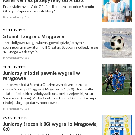
Rafał Remisz przepytany od A do Z
Przepytaliśmy od A do Z Rafała Remisza, obrońce Stomilu
Olsztyn. Zapraszamy do lektury!
Komentarzy: 1 »
27.11.12 12:20
Stomil II zagra z Mrągowia
Trzecioligowa Mrągowia Mrągowo będzie jednym ze
sparingpartnerów Stomilu II Olsztyn. Spotkanie odbędzie się
16 lutego w Olsztynie.
Komentarzy: 0 »
20.10.12 11:20
Juniorzy młodsi pewnie wygrali w
Mrągowie
Juniorzy młodsi Stomilu Olsztyn wygrali w meczu ligi
wojewódzkiej z Mrągowią Mrągowo 6:1 (6:0). Bramki dla
"biało-niebieskich" zdobywali: Jakub Mierzejewski, Artur
Siemaszko (dwie), Radosław Bukacki oraz Damian Zacheja
(dwie). Dla gospodarzy honorowe...
Komentarzy: 0 »
29.09.12 14:42
Juniorzy (rocznik 96) wygrali z Mrągowią
6:0