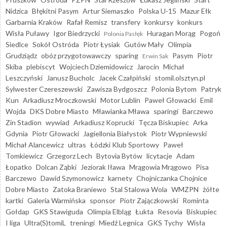
Nidzica
Błękitni Pasym
Artur Siemaszko
Polska U-15
Mazur Ełk
Garbarnia Kraków
Rafał Remisz
transfery
konkursy
konkurs
Wisła Puławy
Igor Biedrzycki
Huragan Morąg
Pogoń
Polonia Pasłęk
Siedlce
Sokół Ostróda
Piotr Łysiak
Gutów Mały
Olimpia
Grudziądz
obóz przygotowawczy
sparing
Pasym
Piotr
Erwin Sak
Skiba
plebiscyt
Wojciech Dziemidowicz
Jarocin
Michał
Leszczyński
Janusz Bucholc
Jacek Czałpiński
stomil.olsztyn.pl
Sylwester Czereszewski
Zawisza Bydgoszcz
Polonia Bytom
Patryk
Kun
Arkadiusz Mroczkowski
Motor Lublin
Paweł Głowacki
Emil
Wojda
DKS Dobre Miasto
Mławianka Mława
sparingi
Barczewo
Zin Stadion
wywiad
Arkadiusz Koprucki
Tęcza Biskupiec
Arka
Gdynia
Piotr Głowacki
Jagiellonia Białystok
Piotr Wypniewski
Michał Alancewicz
ultras
Łódzki Klub Sportowy
Paweł
Tomkiewicz
Grzegorz Lech
Bytovia Bytów
licytacje
Adam
Łopatko
Dolcan Ząbki
Jeziorak Iława
Mrągowia Mrągowo
Pisa
Barczewo
Dawid Szymonowicz
karnety
Chojniczanka Chojnice
Dobre Miasto
Zatoka Braniewo
Stal Stalowa Wola
WMZPN
żółte
kartki
Galeria Warmińska
sponsor
Piotr Zajączkowski
Rominta
Gołdap
GKS Stawiguda
Olimpia Elbląg
Łukta
Resovia
Biskupiec
I liga
Ultra(S)tomiL
treningi
Miedź Legnica
GKS Tychy
Wisła