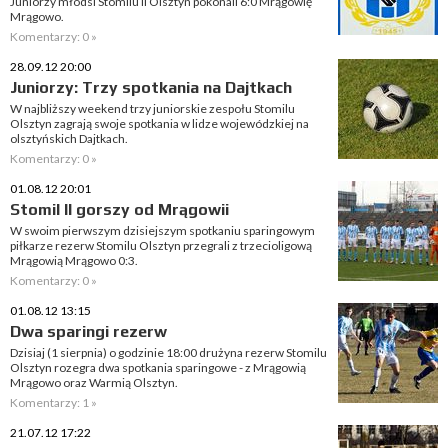
Juniorzy młodsi Stomilu II Olsztyn pokonali 6:0 Mrągowię
Mrągowo.
Komentarzy: 0 »
28.09.12 20:00
Juniorzy: Trzy spotkania na Dajtkach
W najbliższy weekend trzy juniorskie zespołu Stomilu
Olsztyn zagrają swoje spotkania w lidze wojewódzkiej na
olsztyńskich Dajtkach.
Komentarzy: 0 »
01.08.12 20:01
Stomil II gorszy od Mrągowii
W swoim pierwszym dzisiejszym spotkaniu sparingowym
piłkarze rezerw Stomilu Olsztyn przegrali z trzecioligową
Mrągowią Mrągowo 0:3.
Komentarzy: 0 »
01.08.12 13:15
Dwa sparingi rezerw
Dzisiaj (1 sierpnia) o godzinie 18:00 drużyna rezerw Stomilu
Olsztyn rozegra dwa spotkania sparingowe - z Mrągowią
Mrągowo oraz Warmią Olsztyn.
Komentarzy: 1 »
21.07.12 17:22