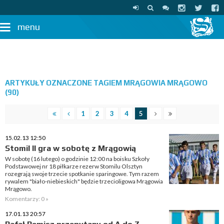
menu
ARTYKUŁY OZNACZONE TAGIEM MRĄGOWIA MRĄGOWO
(90)
1
2
3
4
5
15.02.13 12:50
Stomil II gra w sobotę z Mrągowią
W sobotę (16 lutego) o godzinie 12:00 na boisku Szkoły
Podstawowej nr 18 piłkarze rezerw Stomilu Olsztyn
rozegrają swoje trzecie spotkanie sparingowe. Tym razem
rywalem "biało-niebieskich" będzie trzecioligowa Mrągowia
Mrągowo.
Komentarzy: 0 »
17.01.13 20:57