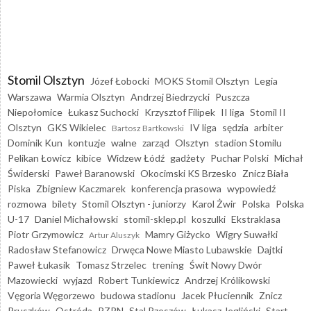
Stomil Olsztyn
Józef Łobocki
MOKS Stomil Olsztyn
Legia
Warszawa
Warmia Olsztyn
Andrzej Biedrzycki
Puszcza
Niepołomice
Łukasz Suchocki
Krzysztof Filipek
II liga
Stomil II
Olsztyn
GKS Wikielec
IV liga
sędzia
arbiter
Bartosz Bartkowski
Dominik Kun
kontuzje
walne
zarząd
Olsztyn
stadion Stomilu
Pelikan Łowicz
kibice
Widzew Łódź
gadżety
Puchar Polski
Michał
Świderski
Paweł Baranowski
Okocimski KS Brzesko
Znicz Biała
Piska
Zbigniew Kaczmarek
konferencja prasowa
wypowiedź
rozmowa
bilety
Stomil Olsztyn - juniorzy
Karol Żwir
Polska
Polska
U-17
Daniel Michałowski
stomil-sklep.pl
koszulki
Ekstraklasa
Piotr Grzymowicz
Mamry Giżycko
Wigry Suwałki
Artur Aluszyk
Radosław Stefanowicz
Drwęca Nowe Miasto Lubawskie
Dajtki
Paweł Łukasik
Tomasz Strzelec
trening
Świt Nowy Dwór
Mazowiecki
wyjazd
Robert Tunkiewicz
Andrzej Królikowski
Vęgoria Węgorzewo
budowa stadionu
Jacek Płuciennik
Znicz
Pruszków
Ostróda
PZPN
Stal Rzeszów
Łukasz Jegliński
Start