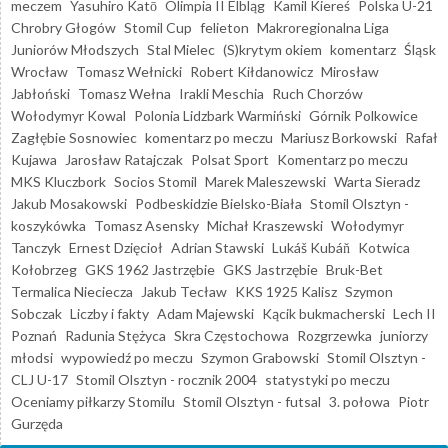
meczem
Yasuhiro Katō
Olimpia II Elbląg
Kamil Kiereś
Polska U-21
Chrobry Głogów
Stomil Cup
felieton
Makroregionalna Liga
Juniorów Młodszych
Stal Mielec
(S)krytym okiem
komentarz
Śląsk
Wrocław
Tomasz Wełnicki
Robert Kiłdanowicz
Mirosław
Jabłoński
Tomasz Wełna
Irakli Meschia
Ruch Chorzów
Wołodymyr Kowal
Polonia Lidzbark Warmiński
Górnik Polkowice
Zagłębie Sosnowiec
komentarz po meczu
Mariusz Borkowski
Rafał
Kujawa
Jarosław Ratajczak
Polsat Sport
Komentarz po meczu
MKS Kluczbork
Socios Stomil
Marek Maleszewski
Warta Sieradz
Jakub Mosakowski
Podbeskidzie Bielsko-Biała
Stomil Olsztyn -
koszykówka
Tomasz Asensky
Michał Kraszewski
Wołodymyr
Tanczyk
Ernest Dzięcioł
Adrian Stawski
Lukáš Kubáň
Kotwica
Kołobrzeg
GKS 1962 Jastrzębie
GKS Jastrzębie
Bruk-Bet
Termalica Nieciecza
Jakub Tecław
KKS 1925 Kalisz
Szymon
Sobczak
Liczby i fakty
Adam Majewski
Kącik bukmacherski
Lech II
Poznań
Radunia Stężyca
Skra Częstochowa
Rozgrzewka
juniorzy
młodsi
wypowiedź po meczu
Szymon Grabowski
Stomil Olsztyn -
CLJ U-17
Stomil Olsztyn - rocznik 2004
statystyki po meczu
Oceniamy piłkarzy Stomilu
Stomil Olsztyn - futsal
3. połowa
Piotr
Gurzęda