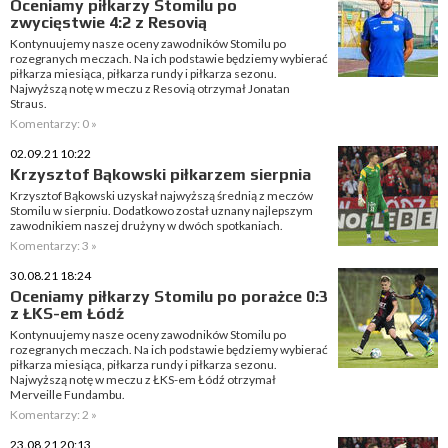
Oceniamy piłkarzy Stomilu po
zwycięstwie 4:2 z Resovią
Kontynuujemy nasze oceny zawodników Stomilu po
rozegranych meczach. Na ich podstawie będziemy wybierać
piłkarza miesiąca, piłkarza rundy i piłkarza sezonu.
Najwyższą notę w meczu z Resovią otrzymał Jonatan
Straus.
Komentarzy: 0 »
02.09.21 10:22
Krzysztof Bąkowski piłkarzem sierpnia
Krzysztof Bąkowski uzyskał najwyższą średnią z meczów
Stomilu w sierpniu. Dodatkowo został uznany najlepszym
zawodnikiem naszej drużyny w dwóch spotkaniach.
Komentarzy: 3 »
30.08.21 18:24
Oceniamy piłkarzy Stomilu po porażce 0:3
z ŁKS-em Łódź
Kontynuujemy nasze oceny zawodników Stomilu po
rozegranych meczach. Na ich podstawie będziemy wybierać
piłkarza miesiąca, piłkarza rundy i piłkarza sezonu.
Najwyższą notę w meczu z ŁKS-em Łódź otrzymał
Merveille Fundambu.
Komentarzy: 2 »
23.08.21 20:13