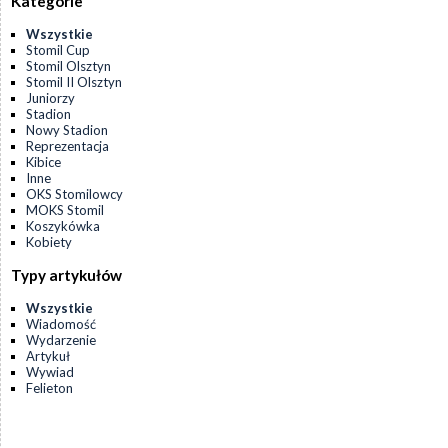
Kategorie
Wszystkie
Stomil Cup
Stomil Olsztyn
Stomil II Olsztyn
Juniorzy
Stadion
Nowy Stadion
Reprezentacja
Kibice
Inne
OKS Stomilowcy
MOKS Stomil
Koszykówka
Kobiety
Typy artykułów
Wszystkie
Wiadomość
Wydarzenie
Artykuł
Wywiad
Felieton