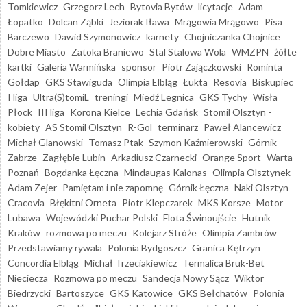
Tomkiewicz
Grzegorz Lech
Bytovia Bytów
licytacje
Adam
Łopatko
Dolcan Ząbki
Jeziorak Iława
Mrągowia Mrągowo
Pisa
Barczewo
Dawid Szymonowicz
karnety
Chojniczanka Chojnice
Dobre Miasto
Zatoka Braniewo
Stal Stalowa Wola
WMZPN
żółte
kartki
Galeria Warmińska
sponsor
Piotr Zajączkowski
Rominta
Gołdap
GKS Stawiguda
Olimpia Elbląg
Łukta
Resovia
Biskupiec
I liga
Ultra(S)tomiL
treningi
Miedź Legnica
GKS Tychy
Wisła
Płock
III liga
Korona Kielce
Lechia Gdańsk
Stomil Olsztyn -
kobiety
AS Stomil Olsztyn
R-Gol
terminarz
Paweł Alancewicz
Michał Glanowski
Tomasz Ptak
Szymon Kaźmierowski
Górnik
Zabrze
Zagłębie Lubin
Arkadiusz Czarnecki
Orange Sport
Warta
Poznań
Bogdanka Łęczna
Mindaugas Kalonas
Olimpia Olsztynek
Adam Zejer
Pamiętam i nie zapomnę
Górnik Łęczna
Naki Olsztyn
Cracovia
Błękitni Orneta
Piotr Klepczarek
MKS Korsze
Motor
Lubawa
Wojewódzki Puchar Polski
Flota Świnoujście
Hutnik
Kraków
rozmowa po meczu
Kolejarz Stróże
Olimpia Zambrów
Przedstawiamy rywala
Polonia Bydgoszcz
Granica Kętrzyn
Concordia Elbląg
Michał Trzeciakiewicz
Termalica Bruk-Bet
Nieciecza
Rozmowa po meczu
Sandecja Nowy Sącz
Wiktor
Biedrzycki
Bartoszyce
GKS Katowice
GKS Bełchatów
Polonia