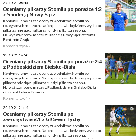
27.10.21 08:45
Oceniamy piłkarzy Stomilu po porażce 1:2
z Sandecją Nowy Sącz
Kontynuujemy nasze oceny zawodników Stomilu po
rozegranych meczach. Na ich podstawie będziemy wybierać
piłkarza miesiąca, piłkarza rundy i piłkarza sezonu.
Najwyższą notę w meczu z Sandecją Nowy Sącz otrzymał
Beniamin Czajka.
Komentarzy: 4 »
23.10.21 16:50
Oceniamy piłkarzy Stomilu po porażce 2:4
z Podbeskidziem Bielsko-Biała
Kontynuujemy nasze oceny zawodników Stomilu po
rozegranych meczach. Na ich podstawie będziemy wybierać
piłkarza miesiąca, piłkarza rundy i piłkarza sezonu.
Najwyższą notę w meczu z Podbeskidziem Bielsko-Biała
otrzymał Łukasz Moneta.
Komentarzy: 4 »
20.10.21 21:14
Oceniamy piłkarzy Stomilu po
zwycięstwie 2:1 z GKS-em Tychy
Kontynuujemy nasze oceny zawodników Stomilu po
rozegranych meczach. Na ich podstawie będziemy wybierać
piłkarza miesiąca, piłkarza rundy i piłkarza sezonu.