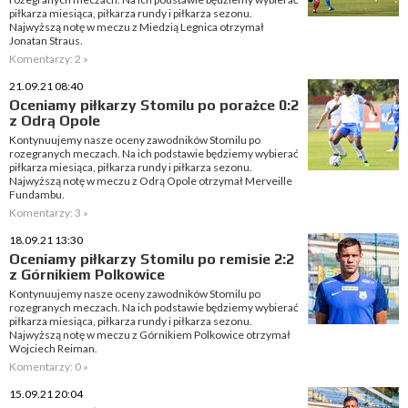
piłkarza miesiąca, piłkarza rundy i piłkarza sezonu.
Najwyższą notę w meczu z Miedzią Legnica otrzymał
Jonatan Straus.
Komentarzy: 2 »
21.09.21 08:40
Oceniamy piłkarzy Stomilu po porażce 0:2
z Odrą Opole
Kontynuujemy nasze oceny zawodników Stomilu po
rozegranych meczach. Na ich podstawie będziemy wybierać
piłkarza miesiąca, piłkarza rundy i piłkarza sezonu.
Najwyższą notę w meczu z Odrą Opole otrzymał Merveille
Fundambu.
Komentarzy: 3 »
18.09.21 13:30
Oceniamy piłkarzy Stomilu po remisie 2:2
z Górnikiem Polkowice
Kontynuujemy nasze oceny zawodników Stomilu po
rozegranych meczach. Na ich podstawie będziemy wybierać
piłkarza miesiąca, piłkarza rundy i piłkarza sezonu.
Najwyższą notę w meczu z Górnikiem Polkowice otrzymał
Wojciech Reiman.
Komentarzy: 0 »
15.09.21 20:04