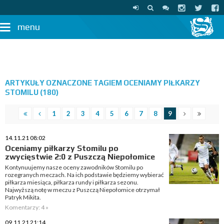
menu
ARTYKUŁY OZNACZONE TAGIEM OCENIAMY PIŁKARZY
STOMILU (180)
1
2
3
4
5
6
7
8
9
14.11.21 08:02
Oceniamy piłkarzy Stomilu po
zwycięstwie 2:0 z Puszczą Niepołomice
Kontynuujemy nasze oceny zawodników Stomilu po
rozegranych meczach. Na ich podstawie będziemy wybierać
piłkarza miesiąca, piłkarza rundy i piłkarza sezonu.
Najwyższą notę w meczu z Puszczą Niepołomice otrzymał
Patryk Mikita.
Komentarzy: 4 »
09.11.21 21:14