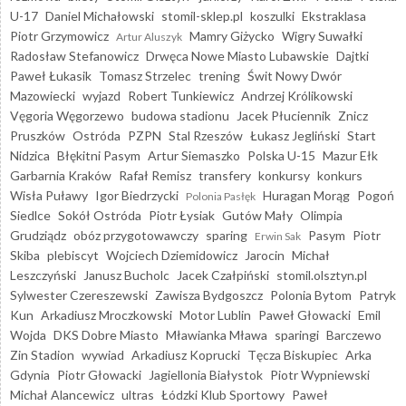
U-17
Daniel Michałowski
stomil-sklep.pl
koszulki
Ekstraklasa
Piotr Grzymowicz
Mamry Giżycko
Wigry Suwałki
Artur Aluszyk
Radosław Stefanowicz
Drwęca Nowe Miasto Lubawskie
Dajtki
Paweł Łukasik
Tomasz Strzelec
trening
Świt Nowy Dwór
Mazowiecki
wyjazd
Robert Tunkiewicz
Andrzej Królikowski
Vęgoria Węgorzewo
budowa stadionu
Jacek Płuciennik
Znicz
Pruszków
Ostróda
PZPN
Stal Rzeszów
Łukasz Jegliński
Start
Nidzica
Błękitni Pasym
Artur Siemaszko
Polska U-15
Mazur Ełk
Garbarnia Kraków
Rafał Remisz
transfery
konkursy
konkurs
Wisła Puławy
Igor Biedrzycki
Huragan Morąg
Pogoń
Polonia Pasłęk
Siedlce
Sokół Ostróda
Piotr Łysiak
Gutów Mały
Olimpia
Grudziądz
obóz przygotowawczy
sparing
Pasym
Piotr
Erwin Sak
Skiba
plebiscyt
Wojciech Dziemidowicz
Jarocin
Michał
Leszczyński
Janusz Bucholc
Jacek Czałpiński
stomil.olsztyn.pl
Sylwester Czereszewski
Zawisza Bydgoszcz
Polonia Bytom
Patryk
Kun
Arkadiusz Mroczkowski
Motor Lublin
Paweł Głowacki
Emil
Wojda
DKS Dobre Miasto
Mławianka Mława
sparingi
Barczewo
Zin Stadion
wywiad
Arkadiusz Koprucki
Tęcza Biskupiec
Arka
Gdynia
Piotr Głowacki
Jagiellonia Białystok
Piotr Wypniewski
Michał Alancewicz
ultras
Łódzki Klub Sportowy
Paweł