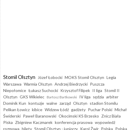
Stomil Olsztyn
Józef Łobocki
MOKS Stomil Olsztyn
Legia
Warszawa
Warmia Olsztyn
Andrzej Biedrzycki
Puszcza
Niepołomice
Łukasz Suchocki
Krzysztof Filipek
II liga
Stomil II
Olsztyn
GKS Wikielec
IV liga
sędzia
arbiter
Bartosz Bartkowski
Dominik Kun
kontuzje
walne
zarząd
Olsztyn
stadion Stomilu
Pelikan Łowicz
kibice
Widzew Łódź
gadżety
Puchar Polski
Michał
Świderski
Paweł Baranowski
Okocimski KS Brzesko
Znicz Biała
Piska
Zbigniew Kaczmarek
konferencja prasowa
wypowiedź
rozmowa
bilety
Stomil Olsztyn - juniorzy
Karol Żwir
Polska
Polska