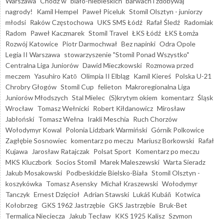
Warszawa
Chodź w "biało-niebieskich" barwach i zdobywaj
nagrody!
Kamil Hempel
Paweł Piceluk
Stomil Olsztyn - juniorzy
młodsi
Raków Częstochowa
UKS SMS Łódź
Rafał Śledź
Radomiak
Radom
Paweł Kaczmarek
Stomil Travel
ŁKS Łódź
ŁKS Łomża
Rozwój Katowice
Piotr Darmochwał
Bez napinki
Odra Opole
Legia II Warszawa
stowarzyszenie "Stomil Ponad Wszystko"
Centralna Liga Juniorów
Dawid Mieczkowski
Rozmowa przed
meczem
Yasuhiro Katō
Olimpia II Elbląg
Kamil Kiereś
Polska U-21
Chrobry Głogów
Stomil Cup
felieton
Makroregionalna Liga
Juniorów Młodszych
Stal Mielec
(S)krytym okiem
komentarz
Śląsk
Wrocław
Tomasz Wełnicki
Robert Kiłdanowicz
Mirosław
Jabłoński
Tomasz Wełna
Irakli Meschia
Ruch Chorzów
Wołodymyr Kowal
Polonia Lidzbark Warmiński
Górnik Polkowice
Zagłębie Sosnowiec
komentarz po meczu
Mariusz Borkowski
Rafał
Kujawa
Jarosław Ratajczak
Polsat Sport
Komentarz po meczu
MKS Kluczbork
Socios Stomil
Marek Maleszewski
Warta Sieradz
Jakub Mosakowski
Podbeskidzie Bielsko-Biała
Stomil Olsztyn -
koszykówka
Tomasz Asensky
Michał Kraszewski
Wołodymyr
Tanczyk
Ernest Dzięcioł
Adrian Stawski
Lukáš Kubáň
Kotwica
Kołobrzeg
GKS 1962 Jastrzębie
GKS Jastrzębie
Bruk-Bet
Termalica Nieciecza
Jakub Tecław
KKS 1925 Kalisz
Szymon