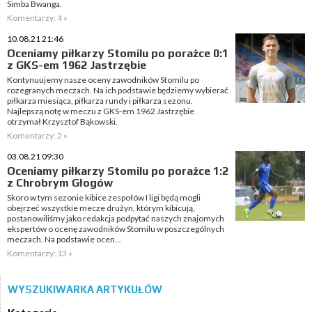
Simba Bwanga.
Komentarzy: 4 »
10.08.21 21:46
Oceniamy piłkarzy Stomilu po porażce 0:1
z GKS-em 1962 Jastrzębie
Kontynuujemy nasze oceny zawodników Stomilu po
rozegranych meczach. Na ich podstawie będziemy wybierać
piłkarza miesiąca, piłkarza rundy i piłkarza sezonu.
Najlepszą notę w meczu z GKS-em 1962 Jastrzębie
otrzymał Krzysztof Bąkowski.
Komentarzy: 2 »
03.08.21 09:30
Oceniamy piłkarzy Stomilu po porażce 1:2
z Chrobrym Głogów
Skoro w tym sezonie kibice zespołów I ligi będą mogli
obejrzeć wszystkie mecze drużyn, którym kibicują,
postanowiliśmy jako redakcja podpytać naszych znajomych
ekspertów o ocenę zawodników Stomilu w poszczególnych
meczach. Na podstawie ocen...
Komentarzy: 13 »
WYSZUKIWARKA ARTYKUŁÓW