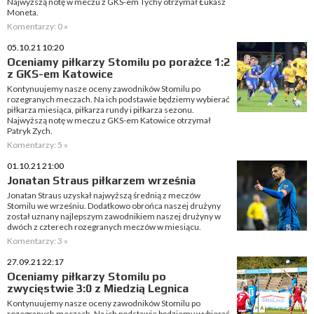
Najwyższą notę w meczu z GKS-em Tychy otrzymał Łukasz
Moneta.
Komentarzy: 0 »
05.10.21 10:20
Oceniamy piłkarzy Stomilu po porażce 1:2
z GKS-em Katowice
Kontynuujemy nasze oceny zawodników Stomilu po
rozegranych meczach. Na ich podstawie będziemy wybierać
piłkarza miesiąca, piłkarza rundy i piłkarza sezonu.
Najwyższą notę w meczu z GKS-em Katowice otrzymał
Patryk Zych.
Komentarzy: 5 »
01.10.21 21:00
Jonatan Straus piłkarzem września
Jonatan Straus uzyskał najwyższą średnią z meczów
Stomilu we wrześniu. Dodatkowo obrońca naszej drużyny
został uznany najlepszym zawodnikiem naszej drużyny w
dwóch z czterech rozegranych meczów w miesiącu.
Komentarzy: 3 »
27.09.21 22:17
Oceniamy piłkarzy Stomilu po
zwycięstwie 3:0 z Miedzią Legnica
Kontynuujemy nasze oceny zawodników Stomilu po
rozegranych meczach. Na ich podstawie będziemy wybierać