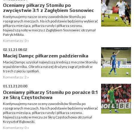
Oceniamy piłkarzy Stomilu po
zwycięstwie 3:1 z Zagłębiem Sosnowiec
Kontynuujemy nasze oceny zawodników Stomilu po
rozegranych meczach. Na ich podstawie będziemy wybierać
piłkarza miesiąca, piłkarza rundy i piłkarza sezonu.
Najwyższą notę w meczu z Zagłębiem Sosnowiec otrzymał
Patryk Mikita.
Komentarzy: 0 »
02.11.21 08:02
Maciej Dampc piłkarzem października
Maciej Dampc uzyskał najwyższą średnią z meczów Stomilu
w październiku. Obrońca naszej drużyny zagrał jednak w
trzech z pięciu spotkań.
Komentarzy: 2 »
01.11.21 20:00
Oceniamy piłkarzy Stomilu po porażce 0:1
ze Skrą Częstochowa
Kontynuujemy nasze oceny zawodników Stomilu po
rozegranych meczach. Na ich podstawie będziemy wybierać
piłkarza miesiąca, piłkarza rundy i piłkarza sezonu.
Najwyższą notę w meczu ze Skrą Częstochowa otrzymał
Krzysztof Bąkowski.
Komentarzy: 0 »