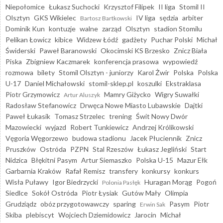
Niepołomice
Łukasz Suchocki
Krzysztof Filipek
II liga
Stomil II
Olsztyn
GKS Wikielec
IV liga
sędzia
arbiter
Bartosz Bartkowski
Dominik Kun
kontuzje
walne
zarząd
Olsztyn
stadion Stomilu
Pelikan Łowicz
kibice
Widzew Łódź
gadżety
Puchar Polski
Michał
Świderski
Paweł Baranowski
Okocimski KS Brzesko
Znicz Biała
Piska
Zbigniew Kaczmarek
konferencja prasowa
wypowiedź
rozmowa
bilety
Stomil Olsztyn - juniorzy
Karol Żwir
Polska
Polska
U-17
Daniel Michałowski
stomil-sklep.pl
koszulki
Ekstraklasa
Piotr Grzymowicz
Mamry Giżycko
Wigry Suwałki
Artur Aluszyk
Radosław Stefanowicz
Drwęca Nowe Miasto Lubawskie
Dajtki
Paweł Łukasik
Tomasz Strzelec
trening
Świt Nowy Dwór
Mazowiecki
wyjazd
Robert Tunkiewicz
Andrzej Królikowski
Vęgoria Węgorzewo
budowa stadionu
Jacek Płuciennik
Znicz
Pruszków
Ostróda
PZPN
Stal Rzeszów
Łukasz Jegliński
Start
Nidzica
Błękitni Pasym
Artur Siemaszko
Polska U-15
Mazur Ełk
Garbarnia Kraków
Rafał Remisz
transfery
konkursy
konkurs
Wisła Puławy
Igor Biedrzycki
Huragan Morąg
Pogoń
Polonia Pasłęk
Siedlce
Sokół Ostróda
Piotr Łysiak
Gutów Mały
Olimpia
Grudziądz
obóz przygotowawczy
sparing
Pasym
Piotr
Erwin Sak
Skiba
plebiscyt
Wojciech Dziemidowicz
Jarocin
Michał