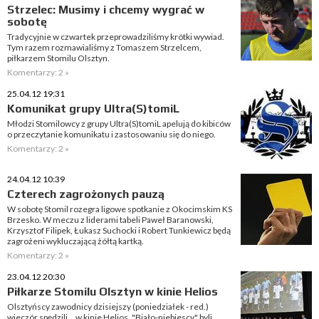
Strzelec: Musimy i chcemy wygrać w
sobotę
Tradycyjnie w czwartek przeprowadziliśmy krótki wywiad.
Tym razem rozmawialiśmy z Tomaszem Strzelcem,
piłkarzem Stomilu Olsztyn.
Komentarzy: 2 »
25.04.12 19:31
Komunikat grupy Ultra(S)tomiL
Młodzi Stomilowcy z grupy Ultra(S)tomiL apelują do kibiców
o przeczytanie komunikatu i zastosowaniu się do niego.
Komentarzy: 2 »
24.04.12 10:39
Czterech zagrożonych pauzą
W sobotę Stomil rozegra ligowe spotkanie z Okocimskim KS
Brzesko. W meczu z liderami tabeli Paweł Baranowski,
Krzysztof Filipek, Łukasz Suchocki i Robert Tunkiewicz będą
zagrożeni wykluczającą żółtą kartką.
Komentarzy: 2 »
23.04.12 20:30
Piłkarze Stomilu Olsztyn w kinie Helios
Olsztyńscy zawodnicy dzisiejszy (poniedziałek - red.)
wieczór spędzili... w kinie Helios. "Biało-niebiescy" byli