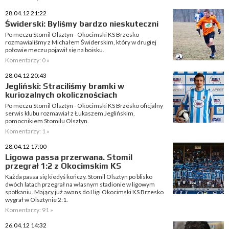
28.04.12 21:22
Świderski: Byliśmy bardzo nieskuteczni
Po meczu Stomil Olsztyn - Okocimski KS Brzesko
rozmawialiśmy z Michałem Świderskim, który w drugiej
połowie meczu pojawił się na boisku.
Komentarzy: 0 »
28.04.12 20:43
Jegliński: Straciliśmy bramki w
kuriozalnych okolicznościach
Po meczu Stomil Olsztyn - Okocimski KS Brzesko oficjalny
serwis klubu rozmawiał z Łukaszem Jeglińskim,
pomocnikiem Stomilu Olsztyn.
Komentarzy: 1 »
28.04.12 17:00
Ligowa passa przerwana. Stomil
przegrał 1:2 z Okocimskim KS
Każda passa się kiedyś kończy. Stomil Olsztyn po blisko
dwóch latach przegrał na własnym stadionie w ligowym
spotkaniu. Mający już awans do I ligi Okocimski KS Brzesko
wygrał w Olsztynie 2:1.
Komentarzy: 91 »
26.04.12 14:32