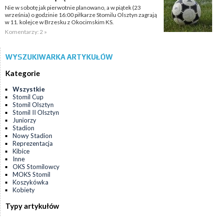
Nie w sobotę jak pierwotnie planowano, a w piątek (23
września) o godzinie 16:00 piłkarze Stomilu Olsztyn zagrają
w 11. kolejce w Brzesku z Okocimskim KS.
Komentarzy: 2 »
WYSZUKIWARKA ARTYKUŁÓW
Kategorie
Wszystkie
Stomil Cup
Stomil Olsztyn
Stomil II Olsztyn
Juniorzy
Stadion
Nowy Stadion
Reprezentacja
Kibice
Inne
OKS Stomilowcy
MOKS Stomil
Koszykówka
Kobiety
Typy artykułów