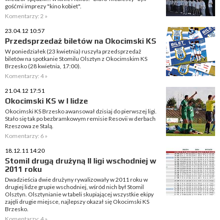
gośćmi imprezy "kino kobiet".
Komentarzy: 2 »
23.04.12 10:57
Przedsprzedaż biletów na Okocimski KS
W poniedziałek (23 kwietnia) ruszyła przedsprzedaż
biletów na spotkanie Stomilu Olsztyn z Okocimskim KS
Brzesko (28 kwietnia, 17:00).
Komentarzy: 4 »
21.04.12 17:51
Okocimski KS w I lidze
Okocimski KS Brzesko awansował dzisiaj do pierwszej ligi.
Stało się tak po bezbramkowym remisie Resovii w derbach
Rzeszowa ze Stalą.
Komentarzy: 6 »
18.12.11 14:20
Stomil drugą drużyną II ligi wschodniej w
2011 roku
Dwadzieścia dwie drużyny rywalizowały w 2011 roku w
drugiej lidze grupie wschodniej, wśród nich był Stomil
Olsztyn. Olsztynianie w tabeli skupiającej wszystkie ekipy
zajęli drugie miejsce, najlepszy okazał się Okocimski KS
Brzesko.
Komentarzy: 4 »