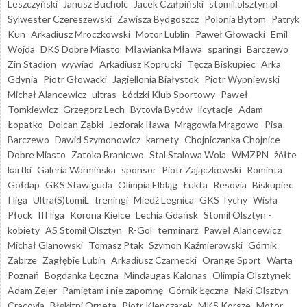
Leszczyński
Janusz Bucholc
Jacek Czałpiński
stomil.olsztyn.pl
Sylwester Czereszewski
Zawisza Bydgoszcz
Polonia Bytom
Patryk
Kun
Arkadiusz Mroczkowski
Motor Lublin
Paweł Głowacki
Emil
Wojda
DKS Dobre Miasto
Mławianka Mława
sparingi
Barczewo
Zin Stadion
wywiad
Arkadiusz Koprucki
Tęcza Biskupiec
Arka
Gdynia
Piotr Głowacki
Jagiellonia Białystok
Piotr Wypniewski
Michał Alancewicz
ultras
Łódzki Klub Sportowy
Paweł
Tomkiewicz
Grzegorz Lech
Bytovia Bytów
licytacje
Adam
Łopatko
Dolcan Ząbki
Jeziorak Iława
Mrągowia Mrągowo
Pisa
Barczewo
Dawid Szymonowicz
karnety
Chojniczanka Chojnice
Dobre Miasto
Zatoka Braniewo
Stal Stalowa Wola
WMZPN
żółte
kartki
Galeria Warmińska
sponsor
Piotr Zajączkowski
Rominta
Gołdap
GKS Stawiguda
Olimpia Elbląg
Łukta
Resovia
Biskupiec
I liga
Ultra(S)tomiL
treningi
Miedź Legnica
GKS Tychy
Wisła
Płock
III liga
Korona Kielce
Lechia Gdańsk
Stomil Olsztyn -
kobiety
AS Stomil Olsztyn
R-Gol
terminarz
Paweł Alancewicz
Michał Glanowski
Tomasz Ptak
Szymon Kaźmierowski
Górnik
Zabrze
Zagłębie Lubin
Arkadiusz Czarnecki
Orange Sport
Warta
Poznań
Bogdanka Łęczna
Mindaugas Kalonas
Olimpia Olsztynek
Adam Zejer
Pamiętam i nie zapomnę
Górnik Łęczna
Naki Olsztyn
Cracovia
Błękitni Orneta
Piotr Klepczarek
MKS Korsze
Motor