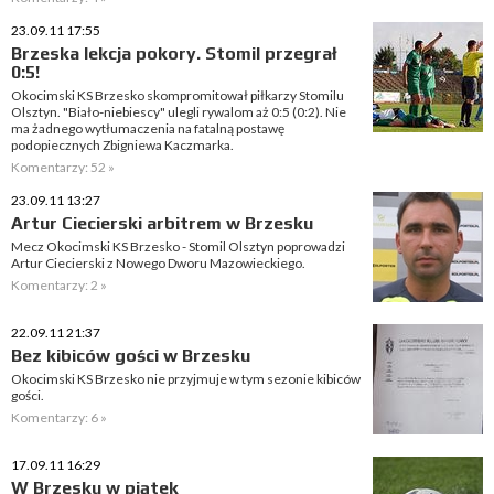
23.09.11 17:55
Brzeska lekcja pokory. Stomil przegrał
0:5!
Okocimski KS Brzesko skompromitował piłkarzy Stomilu
Olsztyn. "Biało-niebiescy" ulegli rywalom aż 0:5 (0:2). Nie
ma żadnego wytłumaczenia na fatalną postawę
podopiecznych Zbigniewa Kaczmarka.
Komentarzy: 52 »
23.09.11 13:27
Artur Ciecierski arbitrem w Brzesku
Mecz Okocimski KS Brzesko - Stomil Olsztyn poprowadzi
Artur Ciecierski z Nowego Dworu Mazowieckiego.
Komentarzy: 2 »
22.09.11 21:37
Bez kibiców gości w Brzesku
Okocimski KS Brzesko nie przyjmuje w tym sezonie kibiców
gości.
Komentarzy: 6 »
17.09.11 16:29
W Brzesku w piątek