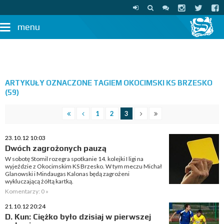
menu
ARTYKUŁY OZNACZONE TAGIEM OKOCIMSKI KS BRZESKO
(59)
1
2
3
23.10.12 10:03
Dwóch zagrożonych pauzą
W sobotę Stomil rozegra spotkanie 14. kolejki I ligi na
wyjeździe z Okocimskim KS Brzesko. W tym meczu Michał
Glanowski i Mindaugas Kalonas będą zagrożeni
wykluczającą żółtą kartką.
Komentarzy: 0 »
21.10.12 20:24
D. Kun: Ciężko było dzisiaj w pierwszej