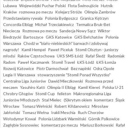
Lubawa
Wojewódzki Puchar Polski
Flota Świnoujście
Hutnik
Kraków
rozmowa po meczu
Kolejarz Stróże
Olimpia Zambrów
Przedstawiamy rywala
Polonia Bydgoszcz
Granica Kętrzyn
Concordia Elbląg
Michał Trzeciakiewicz
Termalica Bruk-Bet
Nieciecza
Rozmowa po meczu
Sandecja Nowy Sącz
Wiktor
Biedrzycki
Bartoszyce
GKS Katowice
GKS Bełchatów
Polonia
Warszawa
Chodź w "biało-niebieskich" barwach i zdobywaj
nagrody!
Kamil Hempel
Paweł Piceluk
Stomil Olsztyn - juniorzy
młodsi
Raków Częstochowa
UKS SMS Łódź
Rafał Śledź
Radomiak
Radom
Paweł Kaczmarek
Stomil Travel
ŁKS Łódź
ŁKS Łomża
Rozwój Katowice
Piotr Darmochwał
Bez napinki
Odra Opole
Legia II Warszawa
stowarzyszenie "Stomil Ponad Wszystko"
Centralna Liga Juniorów
Dawid Mieczkowski
Rozmowa przed
meczem
Yasuhiro Katō
Olimpia II Elbląg
Kamil Kiereś
Polska U-21
Chrobry Głogów
Stomil Cup
felieton
Makroregionalna Liga
Juniorów Młodszych
Stal Mielec
(S)krytym okiem
komentarz
Śląsk
Wrocław
Tomasz Wełnicki
Robert Kiłdanowicz
Mirosław
Jabłoński
Tomasz Wełna
Irakli Meschia
Ruch Chorzów
Wołodymyr Kowal
Polonia Lidzbark Warmiński
Górnik Polkowice
Zagłębie Sosnowiec
komentarz po meczu
Mariusz Borkowski
Rafał