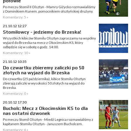
połowie
Po meczu Stomil II Olsztyn - Mamry Giżycko rozmawialiśmy
z Dominikiem Kunem, pomocnikiem olsztyńskiej drużyny.
Komentarzy: 5 »
21.10.12 12:27
Stomilowcy - jedziemy do Brzeska!
Wszystkich kibiców Stomilu Olsztyn zapraszamy na wspólny
wyjazd do Brzeska na mecz z Okocimskim KS, który
odbędzie się w sobotę o godz. 14:00.
Komentarzy: 10 »
21.10.12 10:35
Do czwartku zbieremy zaliczki po 50
złotych na wyjazd do Brzeska
Do czwartku (25 października), kibice Stomilu Olsztyn
zbierają zaliczki w wysokości 50 złotych na wyjazd do
Brzeska.
Komentarzy: 0 »
20.10.12 17:30
Bucholc: Mecz z Okocimskim KS to dla
nas ostatni dzwonek
Po meczu Stomil Olsztyn - Miedź Legnica rozmawialiśmy z
kapitanem Stomilu Olsztyn - Januszem Bucholcem.
Komentarzy: 6 »