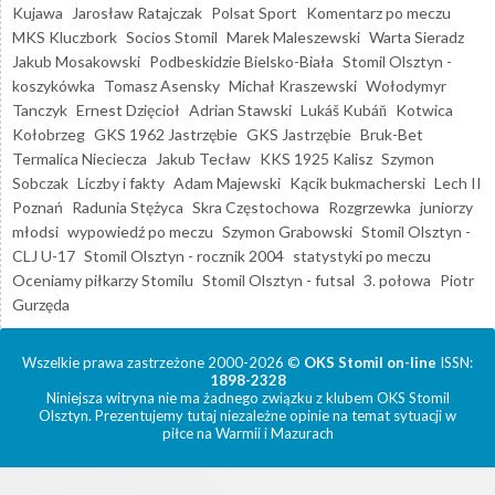
Kujawa
Jarosław Ratajczak
Polsat Sport
Komentarz po meczu
MKS Kluczbork
Socios Stomil
Marek Maleszewski
Warta Sieradz
Jakub Mosakowski
Podbeskidzie Bielsko-Biała
Stomil Olsztyn -
koszykówka
Tomasz Asensky
Michał Kraszewski
Wołodymyr
Tanczyk
Ernest Dzięcioł
Adrian Stawski
Lukáš Kubáň
Kotwica
Kołobrzeg
GKS 1962 Jastrzębie
GKS Jastrzębie
Bruk-Bet
Termalica Nieciecza
Jakub Tecław
KKS 1925 Kalisz
Szymon
Sobczak
Liczby i fakty
Adam Majewski
Kącik bukmacherski
Lech II
Poznań
Radunia Stężyca
Skra Częstochowa
Rozgrzewka
juniorzy
młodsi
wypowiedź po meczu
Szymon Grabowski
Stomil Olsztyn -
CLJ U-17
Stomil Olsztyn - rocznik 2004
statystyki po meczu
Oceniamy piłkarzy Stomilu
Stomil Olsztyn - futsal
3. połowa
Piotr
Gurzęda
Wszelkie prawa zastrzeżone 2000-2026 ©
OKS Stomil on-line
ISSN:
1898-2328
Niniejsza witryna nie ma żadnego związku z klubem OKS Stomil
Olsztyn. Prezentujemy tutaj niezależne opinie na temat sytuacji w
piłce na Warmii i Mazurach