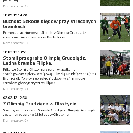
jesiennej.
Komentarzy: 1 »
18.02.12 14:20
Bucholc: Szkoda błędów przy straconych
bramkach
Po meczu sparingowym Stomilu z Olimpią Grudziądz
rozmawialiśmy z Januszem Bucholcem.
Komentarzy: 0 »
18.02.12 13:51
Stomil przegrał z Olimpią Grudziądz.
Ładna bramka Filipka.
Piłkarze Stomilu Olsztyn przegrali w spotkaniu
sparingowym z pierwszoligową Olimpią Grudziądz 1:3 (1:1).
Bramkę dla "biało-niebieskich" zdobył w 24. minucie
strzałem głową Krzysztof Filipek.
Komentarzy: 7 »
02.02.12 12:38
Z Olimpią Grudziądz w Olsztynie
Sparingowe spotkanie Stomilu Olsztyn z Olimpią Grudziądz
zostanie rozegrane 18 lutego w Olsztynie.
Komentarzy: 0 »