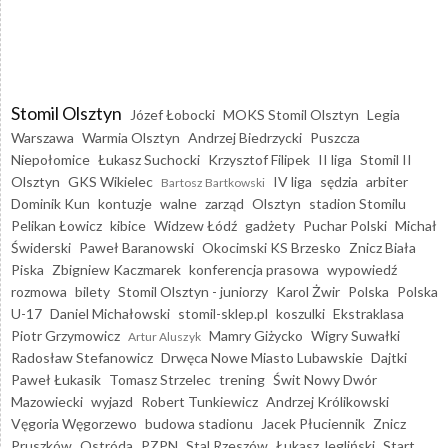
Stomil Olsztyn
Józef Łobocki
MOKS Stomil Olsztyn
Legia
Warszawa
Warmia Olsztyn
Andrzej Biedrzycki
Puszcza
Niepołomice
Łukasz Suchocki
Krzysztof Filipek
II liga
Stomil II
Olsztyn
GKS Wikielec
IV liga
sędzia
arbiter
Bartosz Bartkowski
Dominik Kun
kontuzje
walne
zarząd
Olsztyn
stadion Stomilu
Pelikan Łowicz
kibice
Widzew Łódź
gadżety
Puchar Polski
Michał
Świderski
Paweł Baranowski
Okocimski KS Brzesko
Znicz Biała
Piska
Zbigniew Kaczmarek
konferencja prasowa
wypowiedź
rozmowa
bilety
Stomil Olsztyn - juniorzy
Karol Żwir
Polska
Polska
U-17
Daniel Michałowski
stomil-sklep.pl
koszulki
Ekstraklasa
Piotr Grzymowicz
Mamry Giżycko
Wigry Suwałki
Artur Aluszyk
Radosław Stefanowicz
Drwęca Nowe Miasto Lubawskie
Dajtki
Paweł Łukasik
Tomasz Strzelec
trening
Świt Nowy Dwór
Mazowiecki
wyjazd
Robert Tunkiewicz
Andrzej Królikowski
Vęgoria Węgorzewo
budowa stadionu
Jacek Płuciennik
Znicz
Pruszków
Ostróda
PZPN
Stal Rzeszów
Łukasz Jegliński
Start