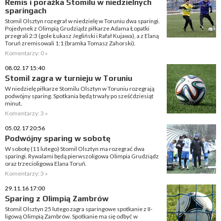
Remis i porażka Stomilu w niedzielnych
sparingach
Stomil Olsztyn rozegrał w niedzielę w Toruniu dwa sparingi.
Pojedynek z Olimpią Grudziądz piłkarze Adama Łopatki
przegrali 2:3 (gole Łukasz Jegliński i Rafał Kujawa), a z Elaną
Toruń zremisowali 1:1 (bramka Tomasz Zahorski).
Komentarzy: 0 »
08.02.17 15:40
Stomil zagra w turnieju w Toruniu
W niedzielę piłkarze Stomilu Olsztyn w Toruniu rozegrają
podwójny sparing. Spotkania będą trwały po sześćdziesiąt
minut.
Komentarzy: 3 »
05.02.17 20:56
Podwójny sparing w sobotę
W sobotę (11 lutego) Stomil Olsztyn ma rozegrać dwa
sparingi. Rywalami będą pierwszoligowa Olimpia Grudziądz
oraz trzecioligowa Elana Toruń.
Komentarzy: 3 »
29.11.16 17:00
Sparing z Olimpią Zambrów
Stomil Olsztyn 25 lutego zagra sparingowe spotkanie z II-
ligową Olimpią Zambrów. Spotkanie ma się odbyć w