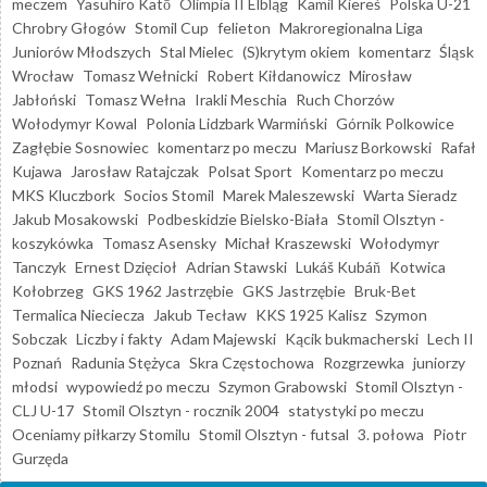
meczem
Yasuhiro Katō
Olimpia II Elbląg
Kamil Kiereś
Polska U-21
Chrobry Głogów
Stomil Cup
felieton
Makroregionalna Liga
Juniorów Młodszych
Stal Mielec
(S)krytym okiem
komentarz
Śląsk
Wrocław
Tomasz Wełnicki
Robert Kiłdanowicz
Mirosław
Jabłoński
Tomasz Wełna
Irakli Meschia
Ruch Chorzów
Wołodymyr Kowal
Polonia Lidzbark Warmiński
Górnik Polkowice
Zagłębie Sosnowiec
komentarz po meczu
Mariusz Borkowski
Rafał
Kujawa
Jarosław Ratajczak
Polsat Sport
Komentarz po meczu
MKS Kluczbork
Socios Stomil
Marek Maleszewski
Warta Sieradz
Jakub Mosakowski
Podbeskidzie Bielsko-Biała
Stomil Olsztyn -
koszykówka
Tomasz Asensky
Michał Kraszewski
Wołodymyr
Tanczyk
Ernest Dzięcioł
Adrian Stawski
Lukáš Kubáň
Kotwica
Kołobrzeg
GKS 1962 Jastrzębie
GKS Jastrzębie
Bruk-Bet
Termalica Nieciecza
Jakub Tecław
KKS 1925 Kalisz
Szymon
Sobczak
Liczby i fakty
Adam Majewski
Kącik bukmacherski
Lech II
Poznań
Radunia Stężyca
Skra Częstochowa
Rozgrzewka
juniorzy
młodsi
wypowiedź po meczu
Szymon Grabowski
Stomil Olsztyn -
CLJ U-17
Stomil Olsztyn - rocznik 2004
statystyki po meczu
Oceniamy piłkarzy Stomilu
Stomil Olsztyn - futsal
3. połowa
Piotr
Gurzęda