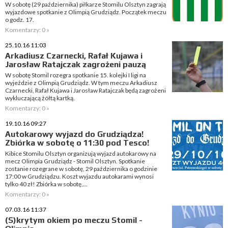
W sobotę (29 października) piłkarze Stomilu Olsztyn zagrają
wyjazdowe spotkanie z Olimpią Grudziądz. Początek meczu
o godz. 17.
Komentarzy: 0 »
25.10.16 11:03
Arkadiusz Czarnecki, Rafał Kujawa i
Jarosław Ratajczak zagrożeni pauzą
W sobotę Stomil rozegra spotkanie 15. kolejki I ligi na
wyjeździe z Olimpią Grudziądz. W tym meczu Arkadiusz
Czarnecki, Rafał Kujawa i Jarosław Ratajczak będą zagrożeni
wykluczającą żółtą kartką.
Komentarzy: 0 »
19.10.16 09:27
Autokarowy wyjazd do Grudziądza!
Zbiórka w sobotę o 11:30 pod Tesco!
Kibice Stomilu Olsztyn organizują wyjazd autokarowy na
mecz Olimpia Grudziądz - Stomil Olsztyn. Spotkanie
zostanie rozegrane w sobotę, 29 października o godzinie
17:00 w Grudziądzu. Koszt wyjazdu autokarami wynosi
tylko 40 zł! Zbiórka w sobotę,...
Komentarzy: 0 »
07.03.16 11:37
(S)krytym okiem po meczu Stomil -