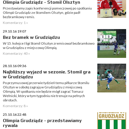
Olimpia Grudziądz - Stomil Olsztyn
Przestawiamy zapis konferencji pomeczowej po spotkaniu
Olimpii Grudziądz ze Stomilem Olsztyn, gdzie padł
bezbramkowy remis.
Komentarzy: 1 »
29.10.16 19:07
Bez bramek w Grudziądzu
W 15. kolejce I ligi Stomil Olsztyn zremisował bezbramkowo
w Grudziądzu z miejscową Olimpią.
Komentarzy: 40 »
28.10.16 09:36
Najbliższy wyjazd w sezonie. Stomil gra
w Grudziądzu
Po przymusowej przerwie tydzień temu piłkarze Stomilu
Olsztyn w sobotę zagrają w Grudziądzu z miejscową
Olimpią. W spotkaniu nie będzie mógł zagrać Tomasz
Wełnicki, który w tym tygodniu nie trenuje na pełnych
obrotach.
Komentarzy: 8 »
25.10.16 22:48
Olimpia Grudziądz - przedstawiamy
rywala