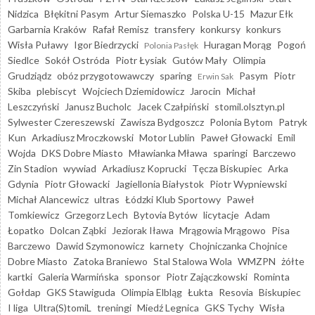
Nidzica
Błękitni Pasym
Artur Siemaszko
Polska U-15
Mazur Ełk
Garbarnia Kraków
Rafał Remisz
transfery
konkursy
konkurs
Wisła Puławy
Igor Biedrzycki
Huragan Morąg
Pogoń
Polonia Pasłęk
Siedlce
Sokół Ostróda
Piotr Łysiak
Gutów Mały
Olimpia
Grudziądz
obóz przygotowawczy
sparing
Pasym
Piotr
Erwin Sak
Skiba
plebiscyt
Wojciech Dziemidowicz
Jarocin
Michał
Leszczyński
Janusz Bucholc
Jacek Czałpiński
stomil.olsztyn.pl
Sylwester Czereszewski
Zawisza Bydgoszcz
Polonia Bytom
Patryk
Kun
Arkadiusz Mroczkowski
Motor Lublin
Paweł Głowacki
Emil
Wojda
DKS Dobre Miasto
Mławianka Mława
sparingi
Barczewo
Zin Stadion
wywiad
Arkadiusz Koprucki
Tęcza Biskupiec
Arka
Gdynia
Piotr Głowacki
Jagiellonia Białystok
Piotr Wypniewski
Michał Alancewicz
ultras
Łódzki Klub Sportowy
Paweł
Tomkiewicz
Grzegorz Lech
Bytovia Bytów
licytacje
Adam
Łopatko
Dolcan Ząbki
Jeziorak Iława
Mrągowia Mrągowo
Pisa
Barczewo
Dawid Szymonowicz
karnety
Chojniczanka Chojnice
Dobre Miasto
Zatoka Braniewo
Stal Stalowa Wola
WMZPN
żółte
kartki
Galeria Warmińska
sponsor
Piotr Zajączkowski
Rominta
Gołdap
GKS Stawiguda
Olimpia Elbląg
Łukta
Resovia
Biskupiec
I liga
Ultra(S)tomiL
treningi
Miedź Legnica
GKS Tychy
Wisła