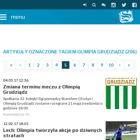
menu
ARTYKUŁY OZNACZONE TAGIEM OLIMPIA GRUDZIĄDZ (206)
1
2
3
4
5
6
7
8
9
10
04.05.17 12:36
Zmiana terminu meczu z Olimpią
Grudziądz
Spotkanie 32. kolejki I ligi pomiędzy Stomilem Olsztyn i
Olimpią Grudziądz zostanie rozegrane 21 maja (niedziela) o
godzinie 18:00.
Komentarzy: 4 »
12.02.17 18:01
Lech: Olimpia tworzyła akcje po dziwnych
stratach