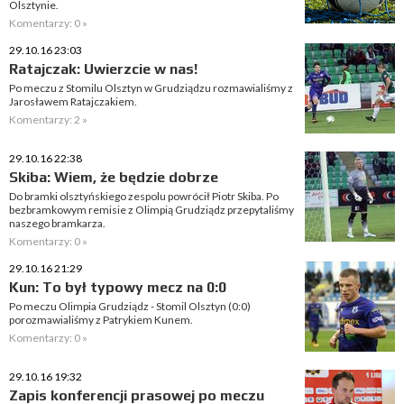
Olsztynie.
Komentarzy: 0 »
29.10.16 23:03
Ratajczak: Uwierzcie w nas!
Po meczu z Stomilu Olsztyn w Grudziądzu rozmawialiśmy z
Jarosławem Ratajczakiem.
Komentarzy: 2 »
29.10.16 22:38
Skiba: Wiem, że będzie dobrze
Do bramki olsztyńskiego zespolu powrócił Piotr Skiba. Po
bezbramkowym remisie z Olimpią Grudziądz przepytaliśmy
naszego bramkarza.
Komentarzy: 0 »
29.10.16 21:29
Kun: To był typowy mecz na 0:0
Po meczu Olimpia Grudziądz - Stomil Olsztyn (0:0)
porozmawialiśmy z Patrykiem Kunem.
Komentarzy: 0 »
29.10.16 19:32
Zapis konferencji prasowej po meczu