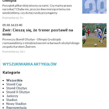
Olimpia
Początek piłkarskiej wiosny za nami. Czy mamy prawo
narzekać? Chyba nie, jeszcze dwa miesiące temu nie
wiedzieliśmy, czy do tej rundy przystąpimy.
Komentarzy: 0 »
05.03.16 23:40
Żwir: Cieszę się, że trener postawił na
mnie
Po meczu Stomil Olsztyn - Olimpia Grudziądz
rozmawialiśmy z młodzieżowcem w barwach olsztyńskiego
zespołu Karolem Żwirem.
Komentarzy: 26 »
WYSZUKIWARKA ARTYKUŁÓW
Kategorie
Wszystkie
Stomil Cup
Stomil Olsztyn
Stomil II Olsztyn
Juniorzy
Stadion
Nowy Stadion
Reprezentacja