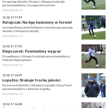
Po sparingu Stomilu Olsztyn z Olimpią Grudziądz
porozmawialiśmy z Grzegorzem Lechem.
Komentarzy: 0 »
12.02.17 17:59
Ratajczak: Na ligę będziemy w formie!
Jarosław Ratajczak był kolejnym rozmówcą po sparingu
Stomilu z Olimpią Grudziądz.
Komentarzy: 0 »
12.02.17 17:52
Klepczarek: Powinniśmy wygrać
Po spotkaniu z Olimpią Grudziądz porozmawialiśmy z
Piotrem Klepczarkiem.
Komentarzy: 0 »
12.02.17 16:39
Łopatko: Brakuje trochę jakości
Po meczach Stomilu z Olimpią Grudziądz i Elaną Toruń
porozmawialiśmy z Adamem Łopatko.
Komentarzy: 0 »
12.02.17 16:08