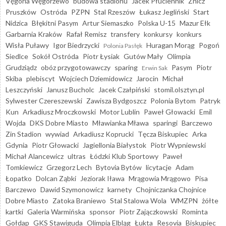
Vęgoria Węgorzewo
budowa stadionu
Jacek Płuciennik
Znicz
Pruszków
Ostróda
PZPN
Stal Rzeszów
Łukasz Jegliński
Start
Nidzica
Błękitni Pasym
Artur Siemaszko
Polska U-15
Mazur Ełk
Garbarnia Kraków
Rafał Remisz
transfery
konkursy
konkurs
Wisła Puławy
Igor Biedrzycki
Huragan Morąg
Pogoń
Polonia Pasłęk
Siedlce
Sokół Ostróda
Piotr Łysiak
Gutów Mały
Olimpia
Grudziądz
obóz przygotowawczy
sparing
Pasym
Piotr
Erwin Sak
Skiba
plebiscyt
Wojciech Dziemidowicz
Jarocin
Michał
Leszczyński
Janusz Bucholc
Jacek Czałpiński
stomil.olsztyn.pl
Sylwester Czereszewski
Zawisza Bydgoszcz
Polonia Bytom
Patryk
Kun
Arkadiusz Mroczkowski
Motor Lublin
Paweł Głowacki
Emil
Wojda
DKS Dobre Miasto
Mławianka Mława
sparingi
Barczewo
Zin Stadion
wywiad
Arkadiusz Koprucki
Tęcza Biskupiec
Arka
Gdynia
Piotr Głowacki
Jagiellonia Białystok
Piotr Wypniewski
Michał Alancewicz
ultras
Łódzki Klub Sportowy
Paweł
Tomkiewicz
Grzegorz Lech
Bytovia Bytów
licytacje
Adam
Łopatko
Dolcan Ząbki
Jeziorak Iława
Mrągowia Mrągowo
Pisa
Barczewo
Dawid Szymonowicz
karnety
Chojniczanka Chojnice
Dobre Miasto
Zatoka Braniewo
Stal Stalowa Wola
WMZPN
żółte
kartki
Galeria Warmińska
sponsor
Piotr Zajączkowski
Rominta
Gołdap
GKS Stawiguda
Olimpia Elbląg
Łukta
Resovia
Biskupiec