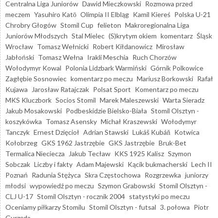
Centralna Liga Juniorów
Dawid Mieczkowski
Rozmowa przed
meczem
Yasuhiro Katō
Olimpia II Elbląg
Kamil Kiereś
Polska U-21
Chrobry Głogów
Stomil Cup
felieton
Makroregionalna Liga
Juniorów Młodszych
Stal Mielec
(S)krytym okiem
komentarz
Śląsk
Wrocław
Tomasz Wełnicki
Robert Kiłdanowicz
Mirosław
Jabłoński
Tomasz Wełna
Irakli Meschia
Ruch Chorzów
Wołodymyr Kowal
Polonia Lidzbark Warmiński
Górnik Polkowice
Zagłębie Sosnowiec
komentarz po meczu
Mariusz Borkowski
Rafał
Kujawa
Jarosław Ratajczak
Polsat Sport
Komentarz po meczu
MKS Kluczbork
Socios Stomil
Marek Maleszewski
Warta Sieradz
Jakub Mosakowski
Podbeskidzie Bielsko-Biała
Stomil Olsztyn -
koszykówka
Tomasz Asensky
Michał Kraszewski
Wołodymyr
Tanczyk
Ernest Dzięcioł
Adrian Stawski
Lukáš Kubáň
Kotwica
Kołobrzeg
GKS 1962 Jastrzębie
GKS Jastrzębie
Bruk-Bet
Termalica Nieciecza
Jakub Tecław
KKS 1925 Kalisz
Szymon
Sobczak
Liczby i fakty
Adam Majewski
Kącik bukmacherski
Lech II
Poznań
Radunia Stężyca
Skra Częstochowa
Rozgrzewka
juniorzy
młodsi
wypowiedź po meczu
Szymon Grabowski
Stomil Olsztyn -
CLJ U-17
Stomil Olsztyn - rocznik 2004
statystyki po meczu
Oceniamy piłkarzy Stomilu
Stomil Olsztyn - futsal
3. połowa
Piotr
Gurzęda