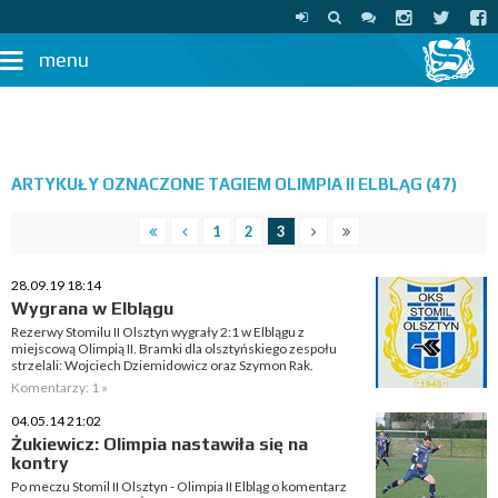
menu
ARTYKUŁY OZNACZONE TAGIEM OLIMPIA II ELBLĄG (47)
1
2
3
28.09.19 18:14
Wygrana w Elblągu
Rezerwy Stomilu II Olsztyn wygrały 2:1 w Elblągu z
miejscową Olimpią II. Bramki dla olsztyńskiego zespołu
strzelali: Wojciech Dziemidowicz oraz Szymon Rak.
Komentarzy: 1 »
04.05.14 21:02
Żukiewicz: Olimpia nastawiła się na
kontry
Po meczu Stomil II Olsztyn - Olimpia II Elbląg o komentarz