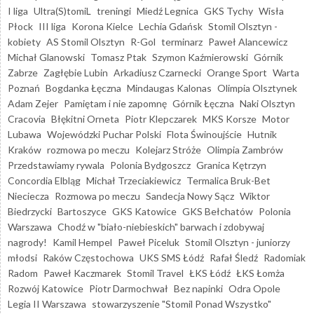
I liga
Ultra(S)tomiL
treningi
Miedź Legnica
GKS Tychy
Wisła
Płock
III liga
Korona Kielce
Lechia Gdańsk
Stomil Olsztyn -
kobiety
AS Stomil Olsztyn
R-Gol
terminarz
Paweł Alancewicz
Michał Glanowski
Tomasz Ptak
Szymon Kaźmierowski
Górnik
Zabrze
Zagłębie Lubin
Arkadiusz Czarnecki
Orange Sport
Warta
Poznań
Bogdanka Łęczna
Mindaugas Kalonas
Olimpia Olsztynek
Adam Zejer
Pamiętam i nie zapomnę
Górnik Łęczna
Naki Olsztyn
Cracovia
Błękitni Orneta
Piotr Klepczarek
MKS Korsze
Motor
Lubawa
Wojewódzki Puchar Polski
Flota Świnoujście
Hutnik
Kraków
rozmowa po meczu
Kolejarz Stróże
Olimpia Zambrów
Przedstawiamy rywala
Polonia Bydgoszcz
Granica Kętrzyn
Concordia Elbląg
Michał Trzeciakiewicz
Termalica Bruk-Bet
Nieciecza
Rozmowa po meczu
Sandecja Nowy Sącz
Wiktor
Biedrzycki
Bartoszyce
GKS Katowice
GKS Bełchatów
Polonia
Warszawa
Chodź w "biało-niebieskich" barwach i zdobywaj
nagrody!
Kamil Hempel
Paweł Piceluk
Stomil Olsztyn - juniorzy
młodsi
Raków Częstochowa
UKS SMS Łódź
Rafał Śledź
Radomiak
Radom
Paweł Kaczmarek
Stomil Travel
ŁKS Łódź
ŁKS Łomża
Rozwój Katowice
Piotr Darmochwał
Bez napinki
Odra Opole
Legia II Warszawa
stowarzyszenie "Stomil Ponad Wszystko"