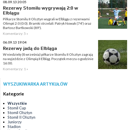
08.09.13 20:05
Rezerwy Stomilu wygrywają 2:0 w
Elblągu
Piłkarze Stomilu II Olsztyn wygrali w Elblągu z rezerwami
Olimpii 2:0 (0:0). Bramki strzelali: Patryk Nowak (74') oraz
Bartosz Bartkowski (89').
Komentarzy: 5 »
06.09.13 19:04
Rezerwy jadą do Elbląga
W niedzielę (8 września) piłkarze Stomilu II Olsztyn zagrają
na wyjeździe z Olimpią II Elbląg. Początek meczu o godzinie
16:00.
Komentarzy: 1 »
WYSZUKIWARKA ARTYKUŁÓW
Kategorie
Wszystkie
Stomil Cup
Stomil Olsztyn
Stomil II Olsztyn
Juniorzy
Stadion