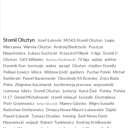
Stomil Olsztyn
Józef Łobocki
MOKS Stomil Olsztyn
Legia
Warszawa
Warmia Olsztyn
Andrzej Biedrzycki
Puszcza
Niepołomice
Łukasz Suchocki
Krzysztof Filipek
II liga
Stomil II
Olsztyn
GKS Wikielec
IV liga
sędzia
arbiter
Bartosz Bartkowski
Dominik Kun
kontuzje
walne
zarząd
Olsztyn
stadion Stomilu
Pelikan Łowicz
kibice
Widzew Łódź
gadżety
Puchar Polski
Michał
Świderski
Paweł Baranowski
Okocimski KS Brzesko
Znicz Biała
Piska
Zbigniew Kaczmarek
konferencja prasowa
wypowiedź
rozmowa
bilety
Stomil Olsztyn - juniorzy
Karol Żwir
Polska
Polska
U-17
Daniel Michałowski
stomil-sklep.pl
koszulki
Ekstraklasa
Piotr Grzymowicz
Mamry Giżycko
Wigry Suwałki
Artur Aluszyk
Radosław Stefanowicz
Drwęca Nowe Miasto Lubawskie
Dajtki
Paweł Łukasik
Tomasz Strzelec
trening
Świt Nowy Dwór
Mazowiecki
wyjazd
Robert Tunkiewicz
Andrzej Królikowski