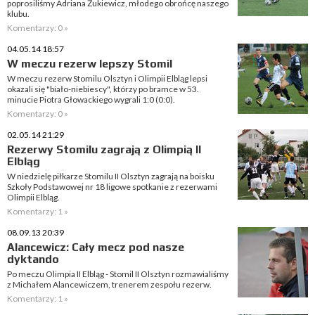
poprosiliśmy Adriana Żukiewicz, młodego obrońcę naszego
klubu.
Komentarzy: 0 »
04.05.14 18:57
W meczu rezerw lepszy Stomil
W meczu rezerw Stomilu Olsztyn i Olimpii Elbląg lepsi
okazali się "biało-niebiescy", którzy po bramce w 53.
minucie Piotra Głowackiego wygrali 1:0 (0:0).
Komentarzy: 0 »
02.05.14 21:29
Rezerwy Stomilu zagrają z Olimpią II
Elbląg
W niedzielę piłkarze Stomilu II Olsztyn zagrają na boisku
Szkoły Podstawowej nr 18 ligowe spotkanie z rezerwami
Olimpii Elbląg.
Komentarzy: 1 »
08.09.13 20:39
Alancewicz: Cały mecz pod nasze
dyktando
Po meczu Olimpia II Elbląg - Stomil II Olsztyn rozmawialiśmy
z Michałem Alancewiczem, trenerem zespołu rezerw.
Komentarzy: 1 »