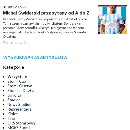
31.08.12 16:22
Michał Świderski przepytany od A do Z
Prezentujemy Wam trzeci wywiad z serii Alfabet Stomilu.
Tym razem rozmawialiśmy z Michałem Świderskim,
pomocnikiem Stomilu Olsztyn. Kolejnym bohaterem
naszego cyklu będzie Jacek Czałpiński, prezes Stomilu
Olsztyn.
Komentarzy: 2 »
WYSZUKIWARKA ARTYKUŁÓW
Kategorie
Wszystkie
Stomil Cup
Stomil Olsztyn
Stomil II Olsztyn
Juniorzy
Stadion
Nowy Stadion
Reprezentacja
Kibice
Inne
OKS Stomilowcy
MOKS Stomil