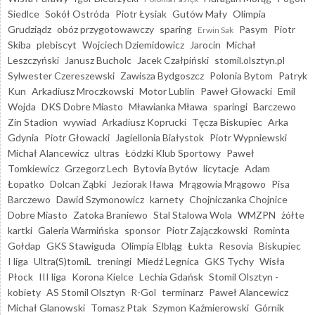
Siedlce
Sokół Ostróda
Piotr Łysiak
Gutów Mały
Olimpia
Grudziądz
obóz przygotowawczy
sparing
Pasym
Piotr
Erwin Sak
Skiba
plebiscyt
Wojciech Dziemidowicz
Jarocin
Michał
Leszczyński
Janusz Bucholc
Jacek Czałpiński
stomil.olsztyn.pl
Sylwester Czereszewski
Zawisza Bydgoszcz
Polonia Bytom
Patryk
Kun
Arkadiusz Mroczkowski
Motor Lublin
Paweł Głowacki
Emil
Wojda
DKS Dobre Miasto
Mławianka Mława
sparingi
Barczewo
Zin Stadion
wywiad
Arkadiusz Koprucki
Tęcza Biskupiec
Arka
Gdynia
Piotr Głowacki
Jagiellonia Białystok
Piotr Wypniewski
Michał Alancewicz
ultras
Łódzki Klub Sportowy
Paweł
Tomkiewicz
Grzegorz Lech
Bytovia Bytów
licytacje
Adam
Łopatko
Dolcan Ząbki
Jeziorak Iława
Mrągowia Mrągowo
Pisa
Barczewo
Dawid Szymonowicz
karnety
Chojniczanka Chojnice
Dobre Miasto
Zatoka Braniewo
Stal Stalowa Wola
WMZPN
żółte
kartki
Galeria Warmińska
sponsor
Piotr Zajączkowski
Rominta
Gołdap
GKS Stawiguda
Olimpia Elbląg
Łukta
Resovia
Biskupiec
I liga
Ultra(S)tomiL
treningi
Miedź Legnica
GKS Tychy
Wisła
Płock
III liga
Korona Kielce
Lechia Gdańsk
Stomil Olsztyn -
kobiety
AS Stomil Olsztyn
R-Gol
terminarz
Paweł Alancewicz
Michał Glanowski
Tomasz Ptak
Szymon Kaźmierowski
Górnik