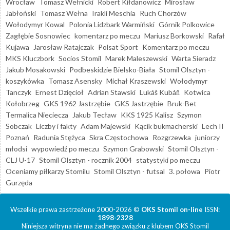
Wrocław
Tomasz Wełnicki
Robert Kiłdanowicz
Mirosław
Jabłoński
Tomasz Wełna
Irakli Meschia
Ruch Chorzów
Wołodymyr Kowal
Polonia Lidzbark Warmiński
Górnik Polkowice
Zagłębie Sosnowiec
komentarz po meczu
Mariusz Borkowski
Rafał
Kujawa
Jarosław Ratajczak
Polsat Sport
Komentarz po meczu
MKS Kluczbork
Socios Stomil
Marek Maleszewski
Warta Sieradz
Jakub Mosakowski
Podbeskidzie Bielsko-Biała
Stomil Olsztyn -
koszykówka
Tomasz Asensky
Michał Kraszewski
Wołodymyr
Tanczyk
Ernest Dzięcioł
Adrian Stawski
Lukáš Kubáň
Kotwica
Kołobrzeg
GKS 1962 Jastrzębie
GKS Jastrzębie
Bruk-Bet
Termalica Nieciecza
Jakub Tecław
KKS 1925 Kalisz
Szymon
Sobczak
Liczby i fakty
Adam Majewski
Kącik bukmacherski
Lech II
Poznań
Radunia Stężyca
Skra Częstochowa
Rozgrzewka
juniorzy
młodsi
wypowiedź po meczu
Szymon Grabowski
Stomil Olsztyn -
CLJ U-17
Stomil Olsztyn - rocznik 2004
statystyki po meczu
Oceniamy piłkarzy Stomilu
Stomil Olsztyn - futsal
3. połowa
Piotr
Gurzęda
Wszelkie prawa zastrzeżone 2000-2026 ©
OKS Stomil on-line
ISSN:
1898-2328
Niniejsza witryna nie ma żadnego związku z klubem OKS Stomil