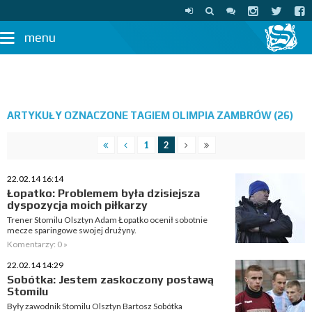
menu
ARTYKUŁY OZNACZONE TAGIEM OLIMPIA ZAMBRÓW (26)
1
2
22.02.14 16:14
Łopatko: Problemem była dzisiejsza
dyspozycja moich piłkarzy
Trener Stomilu Olsztyn Adam Łopatko ocenił sobotnie
mecze sparingowe swojej drużyny.
Komentarzy: 0 »
22.02.14 14:29
Sobótka: Jestem zaskoczony postawą
Stomilu
Były zawodnik Stomilu Olsztyn Bartosz Sobótka