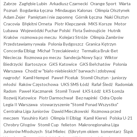
Zabrze
Zagłębie Lubin
Arkadiusz Czarnecki
Orange Sport
Warta
Poznań
Bogdanka Łęczna
Mindaugas Kalonas
Olimpia Olsztynek
Adam Zejer
Pamiętam i nie zapomnę
Górnik Łęczna
Naki Olsztyn
Cracovia
Błękitni Orneta
Piotr Klepczarek
MKS Korsze
Motor
Lubawa
Wojewódzki Puchar Polski
Flota Świnoujście
Hutnik
Kraków
rozmowa po meczu
Kolejarz Stróże
Olimpia Zambrów
Przedstawiamy rywala
Polonia Bydgoszcz
Granica Kętrzyn
Concordia Elbląg
Michał Trzeciakiewicz
Termalica Bruk-Bet
Nieciecza
Rozmowa po meczu
Sandecja Nowy Sącz
Wiktor
Biedrzycki
Bartoszyce
GKS Katowice
GKS Bełchatów
Polonia
Warszawa
Chodź w "biało-niebieskich" barwach i zdobywaj
nagrody!
Kamil Hempel
Paweł Piceluk
Stomil Olsztyn - juniorzy
młodsi
Raków Częstochowa
UKS SMS Łódź
Rafał Śledź
Radomiak
Radom
Paweł Kaczmarek
Stomil Travel
ŁKS Łódź
ŁKS Łomża
Rozwój Katowice
Piotr Darmochwał
Bez napinki
Odra Opole
Legia II Warszawa
stowarzyszenie "Stomil Ponad Wszystko"
Centralna Liga Juniorów
Dawid Mieczkowski
Rozmowa przed
meczem
Yasuhiro Katō
Olimpia II Elbląg
Kamil Kiereś
Polska U-21
Chrobry Głogów
Stomil Cup
felieton
Makroregionalna Liga
Juniorów Młodszych
Stal Mielec
(S)krytym okiem
komentarz
Śląsk