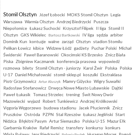
Stomil Olsztyn
Józef Łobocki
MOKS Stomil Olsztyn
Legia
Warszawa
Warmia Olsztyn
Andrzej Biedrzycki
Puszcza
Niepołomice
Łukasz Suchocki
Krzysztof Filipek
II liga
Stomil II
Olsztyn
GKS Wikielec
IV liga
sędzia
arbiter
Bartosz Bartkowski
Dominik Kun
kontuzje
walne
zarząd
Olsztyn
stadion Stomilu
Pelikan Łowicz
kibice
Widzew Łódź
gadżety
Puchar Polski
Michał
Świderski
Paweł Baranowski
Okocimski KS Brzesko
Znicz Biała
Piska
Zbigniew Kaczmarek
konferencja prasowa
wypowiedź
rozmowa
bilety
Stomil Olsztyn - juniorzy
Karol Żwir
Polska
Polska
U-17
Daniel Michałowski
stomil-sklep.pl
koszulki
Ekstraklasa
Piotr Grzymowicz
Mamry Giżycko
Wigry Suwałki
Artur Aluszyk
Radosław Stefanowicz
Drwęca Nowe Miasto Lubawskie
Dajtki
Paweł Łukasik
Tomasz Strzelec
trening
Świt Nowy Dwór
Mazowiecki
wyjazd
Robert Tunkiewicz
Andrzej Królikowski
Vęgoria Węgorzewo
budowa stadionu
Jacek Płuciennik
Znicz
Pruszków
Ostróda
PZPN
Stal Rzeszów
Łukasz Jegliński
Start
Nidzica
Błękitni Pasym
Artur Siemaszko
Polska U-15
Mazur Ełk
Garbarnia Kraków
Rafał Remisz
transfery
konkursy
konkurs
Wisła Puławy
Igor Biedrzycki
Huragan Morąg
Pogoń
Polonia Pasłęk