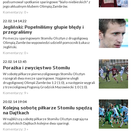
podsumował spotkanie sparingowe "biało-niebieskich" z
jego aktualnym klubem Olimpią Zambrów.
Komentarzy: 0 »
22.02.14 14:22
Jegliński: Popełniliśmy głupie błędy i
przegraliśmy
Po meczu sparingowym Stomilu Olsztyn z drugoligową
Olimpią Zambrów wypowiedzi udzielił pomocnik Łukasz
Jegliński.
Komentarzy: 0 »
22.02.14 13:45
Porażka i zwycięstwo Stomilu
W sobotę piłkarze pierwszoligowego Stomilu Olsztyn
rozegrali dwa mecze sparingowe. Najpierw ulegli
drugoligowej Olimpii Zambrów 1:2 (1:0), a następnie wygrali
z trzecioligową Pogonią Grodzisk Mazowiecki 1:0 (1:0).
Komentarzy: 9 »
20.02.14 19:04
Kolejną sobotę piłkarze Stomilu spędzą
na Dajtkach
W najbliższą sobotę piłkarze Stomilu Olsztyn zagrają na
olsztyńskich Dajtkach kolejne dwa sparingi.
Komentarzy: 3 »