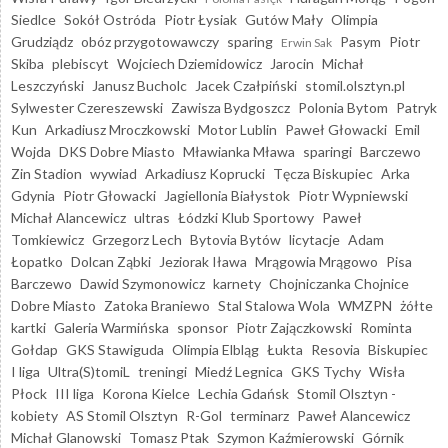
Siedlce
Sokół Ostróda
Piotr Łysiak
Gutów Mały
Olimpia
Grudziądz
obóz przygotowawczy
sparing
Pasym
Piotr
Erwin Sak
Skiba
plebiscyt
Wojciech Dziemidowicz
Jarocin
Michał
Leszczyński
Janusz Bucholc
Jacek Czałpiński
stomil.olsztyn.pl
Sylwester Czereszewski
Zawisza Bydgoszcz
Polonia Bytom
Patryk
Kun
Arkadiusz Mroczkowski
Motor Lublin
Paweł Głowacki
Emil
Wojda
DKS Dobre Miasto
Mławianka Mława
sparingi
Barczewo
Zin Stadion
wywiad
Arkadiusz Koprucki
Tęcza Biskupiec
Arka
Gdynia
Piotr Głowacki
Jagiellonia Białystok
Piotr Wypniewski
Michał Alancewicz
ultras
Łódzki Klub Sportowy
Paweł
Tomkiewicz
Grzegorz Lech
Bytovia Bytów
licytacje
Adam
Łopatko
Dolcan Ząbki
Jeziorak Iława
Mrągowia Mrągowo
Pisa
Barczewo
Dawid Szymonowicz
karnety
Chojniczanka Chojnice
Dobre Miasto
Zatoka Braniewo
Stal Stalowa Wola
WMZPN
żółte
kartki
Galeria Warmińska
sponsor
Piotr Zajączkowski
Rominta
Gołdap
GKS Stawiguda
Olimpia Elbląg
Łukta
Resovia
Biskupiec
I liga
Ultra(S)tomiL
treningi
Miedź Legnica
GKS Tychy
Wisła
Płock
III liga
Korona Kielce
Lechia Gdańsk
Stomil Olsztyn -
kobiety
AS Stomil Olsztyn
R-Gol
terminarz
Paweł Alancewicz
Michał Glanowski
Tomasz Ptak
Szymon Kaźmierowski
Górnik