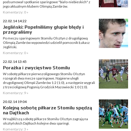
podsumował spotkanie sparingowe "biało-niebieskich" z
jego aktualnym klubem Olimpią Zambrów.
Komentarzy: 0 »
22.02.14 14:22
Jegliński: Popełniliśmy głupie błędy i
przegraliśmy
Po meczu sparingowym Stomilu Olsztyn z drugoligową
Olimpią Zambrów wypowiedzi udzielił pomocnik Łukasz
Jegliński.
Komentarzy: 0 »
22.02.14 13:45
Porażka i zwycięstwo Stomilu
W sobotę piłkarze pierwszoligowego Stomilu Olsztyn
rozegrali dwa mecze sparingowe. Najpierw ulegli
drugoligowej Olimpii Zambrów 1:2 (1:0), a następnie wygrali
z trzecioligową Pogonią Grodzisk Mazowiecki 1:0 (1:0).
Komentarzy: 9 »
20.02.14 19:04
Kolejną sobotę piłkarze Stomilu spędzą
na Dajtkach
W najbliższą sobotę piłkarze Stomilu Olsztyn zagrają na
olsztyńskich Dajtkach kolejne dwa sparingi.
Komentarzy: 3 »