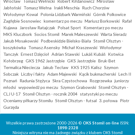
Wrocław
Tomasz Wełnicki
Robert Kiłdanowicz
Mirosław
Jabłoński
Tomasz Wełna
Irakli Meschia
Ruch Chorzów
Wołodymyr Kowal
Polonia Lidzbark Warmiński
Górnik Polkowice
Zagłębie Sosnowiec
komentarz po meczu
Mariusz Borkowski
Rafał
Kujawa
Jarosław Ratajczak
Polsat Sport
Komentarz po meczu
MKS Kluczbork
Socios Stomil
Marek Maleszewski
Warta Sieradz
Jakub Mosakowski
Podbeskidzie Bielsko-Biała
Stomil Olsztyn -
koszykówka
Tomasz Asensky
Michał Kraszewski
Wołodymyr
Tanczyk
Ernest Dzięcioł
Adrian Stawski
Lukáš Kubáň
Kotwica
Kołobrzeg
GKS 1962 Jastrzębie
GKS Jastrzębie
Bruk-Bet
Termalica Nieciecza
Jakub Tecław
KKS 1925 Kalisz
Szymon
Sobczak
Liczby i fakty
Adam Majewski
Kącik bukmacherski
Lech II
Poznań
Radunia Stężyca
Skra Częstochowa
Rozgrzewka
juniorzy
młodsi
wypowiedź po meczu
Szymon Grabowski
Stomil Olsztyn -
CLJ U-17
Stomil Olsztyn - rocznik 2004
statystyki po meczu
Oceniamy piłkarzy Stomilu
Stomil Olsztyn - futsal
3. połowa
Piotr
Gurzęda
Wszelkie prawa zastrzeżone 2000-2026 ©
OKS Stomil on-line
ISSN:
1898-2328
Niniejsza witryna nie ma żadnego związku z klubem OKS Stomil