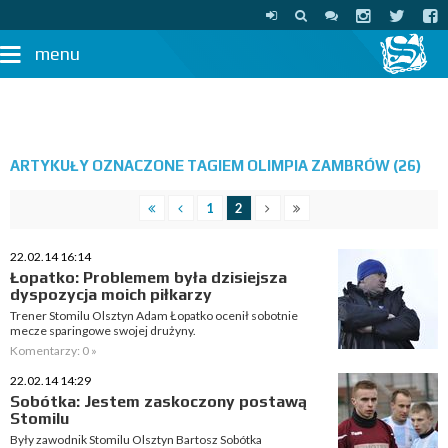
menu
ARTYKUŁY OZNACZONE TAGIEM OLIMPIA ZAMBRÓW (26)
1
2
22.02.14 16:14
Łopatko: Problemem była dzisiejsza
dyspozycja moich piłkarzy
Trener Stomilu Olsztyn Adam Łopatko ocenił sobotnie
mecze sparingowe swojej drużyny.
Komentarzy: 0 »
22.02.14 14:29
Sobótka: Jestem zaskoczony postawą
Stomilu
Były zawodnik Stomilu Olsztyn Bartosz Sobótka