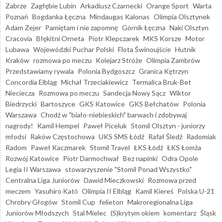
Zabrze
Zagłębie Lubin
Arkadiusz Czarnecki
Orange Sport
Warta
Poznań
Bogdanka Łęczna
Mindaugas Kalonas
Olimpia Olsztynek
Adam Zejer
Pamiętam i nie zapomnę
Górnik Łęczna
Naki Olsztyn
Cracovia
Błękitni Orneta
Piotr Klepczarek
MKS Korsze
Motor
Lubawa
Wojewódzki Puchar Polski
Flota Świnoujście
Hutnik
Kraków
rozmowa po meczu
Kolejarz Stróże
Olimpia Zambrów
Przedstawiamy rywala
Polonia Bydgoszcz
Granica Kętrzyn
Concordia Elbląg
Michał Trzeciakiewicz
Termalica Bruk-Bet
Nieciecza
Rozmowa po meczu
Sandecja Nowy Sącz
Wiktor
Biedrzycki
Bartoszyce
GKS Katowice
GKS Bełchatów
Polonia
Warszawa
Chodź w "biało-niebieskich" barwach i zdobywaj
nagrody!
Kamil Hempel
Paweł Piceluk
Stomil Olsztyn - juniorzy
młodsi
Raków Częstochowa
UKS SMS Łódź
Rafał Śledź
Radomiak
Radom
Paweł Kaczmarek
Stomil Travel
ŁKS Łódź
ŁKS Łomża
Rozwój Katowice
Piotr Darmochwał
Bez napinki
Odra Opole
Legia II Warszawa
stowarzyszenie "Stomil Ponad Wszystko"
Centralna Liga Juniorów
Dawid Mieczkowski
Rozmowa przed
meczem
Yasuhiro Katō
Olimpia II Elbląg
Kamil Kiereś
Polska U-21
Chrobry Głogów
Stomil Cup
felieton
Makroregionalna Liga
Juniorów Młodszych
Stal Mielec
(S)krytym okiem
komentarz
Śląsk