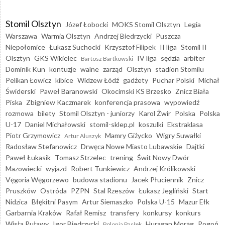
Stomil Olsztyn
Józef Łobocki
MOKS Stomil Olsztyn
Legia
Warszawa
Warmia Olsztyn
Andrzej Biedrzycki
Puszcza
Niepołomice
Łukasz Suchocki
Krzysztof Filipek
II liga
Stomil II
Olsztyn
GKS Wikielec
IV liga
sędzia
arbiter
Bartosz Bartkowski
Dominik Kun
kontuzje
walne
zarząd
Olsztyn
stadion Stomilu
Pelikan Łowicz
kibice
Widzew Łódź
gadżety
Puchar Polski
Michał
Świderski
Paweł Baranowski
Okocimski KS Brzesko
Znicz Biała
Piska
Zbigniew Kaczmarek
konferencja prasowa
wypowiedź
rozmowa
bilety
Stomil Olsztyn - juniorzy
Karol Żwir
Polska
Polska
U-17
Daniel Michałowski
stomil-sklep.pl
koszulki
Ekstraklasa
Piotr Grzymowicz
Mamry Giżycko
Wigry Suwałki
Artur Aluszyk
Radosław Stefanowicz
Drwęca Nowe Miasto Lubawskie
Dajtki
Paweł Łukasik
Tomasz Strzelec
trening
Świt Nowy Dwór
Mazowiecki
wyjazd
Robert Tunkiewicz
Andrzej Królikowski
Vęgoria Węgorzewo
budowa stadionu
Jacek Płuciennik
Znicz
Pruszków
Ostróda
PZPN
Stal Rzeszów
Łukasz Jegliński
Start
Nidzica
Błękitni Pasym
Artur Siemaszko
Polska U-15
Mazur Ełk
Garbarnia Kraków
Rafał Remisz
transfery
konkursy
konkurs
Wisła Puławy
Igor Biedrzycki
Huragan Morąg
Pogoń
Polonia Pasłęk