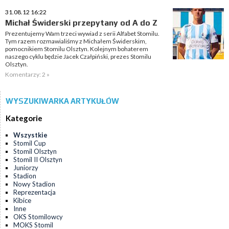
31.08.12 16:22
Michał Świderski przepytany od A do Z
Prezentujemy Wam trzeci wywiad z serii Alfabet Stomilu.
Tym razem rozmawialiśmy z Michałem Świderskim,
pomocnikiem Stomilu Olsztyn. Kolejnym bohaterem
naszego cyklu będzie Jacek Czałpiński, prezes Stomilu
Olsztyn.
Komentarzy: 2 »
WYSZUKIWARKA ARTYKUŁÓW
Kategorie
Wszystkie
Stomil Cup
Stomil Olsztyn
Stomil II Olsztyn
Juniorzy
Stadion
Nowy Stadion
Reprezentacja
Kibice
Inne
OKS Stomilowcy
MOKS Stomil