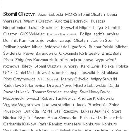
Stomil Olsztyn
Józef Łobocki
MOKS Stomil Olsztyn
Legia
Warszawa
Warmia Olsztyn
Andrzej Biedrzycki
Puszcza
Niepołomice
Łukasz Suchocki
Krzysztof Filipek
II liga
Stomil II
Olsztyn
GKS Wikielec
IV liga
sędzia
arbiter
Bartosz Bartkowski
Dominik Kun
kontuzje
walne
zarząd
Olsztyn
stadion Stomilu
Pelikan Łowicz
kibice
Widzew Łódź
gadżety
Puchar Polski
Michał
Świderski
Paweł Baranowski
Okocimski KS Brzesko
Znicz Biała
Piska
Zbigniew Kaczmarek
konferencja prasowa
wypowiedź
rozmowa
bilety
Stomil Olsztyn - juniorzy
Karol Żwir
Polska
Polska
U-17
Daniel Michałowski
stomil-sklep.pl
koszulki
Ekstraklasa
Piotr Grzymowicz
Mamry Giżycko
Wigry Suwałki
Artur Aluszyk
Radosław Stefanowicz
Drwęca Nowe Miasto Lubawskie
Dajtki
Paweł Łukasik
Tomasz Strzelec
trening
Świt Nowy Dwór
Mazowiecki
wyjazd
Robert Tunkiewicz
Andrzej Królikowski
Vęgoria Węgorzewo
budowa stadionu
Jacek Płuciennik
Znicz
Pruszków
Ostróda
PZPN
Stal Rzeszów
Łukasz Jegliński
Start
Nidzica
Błękitni Pasym
Artur Siemaszko
Polska U-15
Mazur Ełk
Garbarnia Kraków
Rafał Remisz
transfery
konkursy
konkurs
Wisła Puławy
Igor Biedrzycki
Huragan Morąg
Pogoń
Polonia Pasłęk