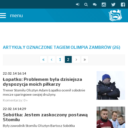
menu
ARTYKUŁY OZNACZONE TAGIEM OLIMPIA ZAMBRÓW (26)
1
2
22.02.14 16:14
Łopatko: Problemem była dzisiejsza
dyspozycja moich piłkarzy
Trener Stomilu Olsztyn Adam Łopatko ocenił sobotnie
mecze sparingowe swojej drużyny.
Komentarzy: 0 »
22.02.14 14:29
Sobótka: Jestem zaskoczony postawą
Stomilu
Były zawodnik Stomilu Olsztyn Bartosz Sobótka