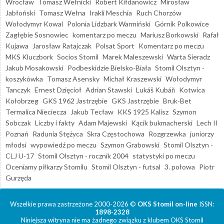
Wrocław
Tomasz Wełnicki
Robert Kiłdanowicz
Mirosław
Jabłoński
Tomasz Wełna
Irakli Meschia
Ruch Chorzów
Wołodymyr Kowal
Polonia Lidzbark Warmiński
Górnik Polkowice
Zagłębie Sosnowiec
komentarz po meczu
Mariusz Borkowski
Rafał
Kujawa
Jarosław Ratajczak
Polsat Sport
Komentarz po meczu
MKS Kluczbork
Socios Stomil
Marek Maleszewski
Warta Sieradz
Jakub Mosakowski
Podbeskidzie Bielsko-Biała
Stomil Olsztyn -
koszykówka
Tomasz Asensky
Michał Kraszewski
Wołodymyr
Tanczyk
Ernest Dzięcioł
Adrian Stawski
Lukáš Kubáň
Kotwica
Kołobrzeg
GKS 1962 Jastrzębie
GKS Jastrzębie
Bruk-Bet
Termalica Nieciecza
Jakub Tecław
KKS 1925 Kalisz
Szymon
Sobczak
Liczby i fakty
Adam Majewski
Kącik bukmacherski
Lech II
Poznań
Radunia Stężyca
Skra Częstochowa
Rozgrzewka
juniorzy
młodsi
wypowiedź po meczu
Szymon Grabowski
Stomil Olsztyn -
CLJ U-17
Stomil Olsztyn - rocznik 2004
statystyki po meczu
Oceniamy piłkarzy Stomilu
Stomil Olsztyn - futsal
3. połowa
Piotr
Gurzęda
Wszelkie prawa zastrzeżone 2000-2026 ©
OKS Stomil on-line
ISSN:
1898-2328
Niniejsza witryna nie ma żadnego związku z klubem OKS Stomil