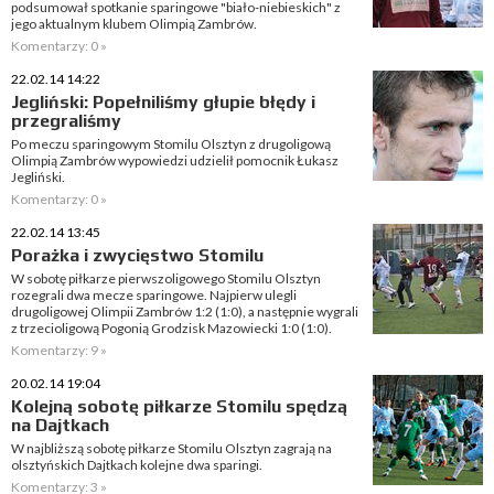
podsumował spotkanie sparingowe "biało-niebieskich" z
jego aktualnym klubem Olimpią Zambrów.
Komentarzy: 0 »
22.02.14 14:22
Jegliński: Popełniliśmy głupie błędy i
przegraliśmy
Po meczu sparingowym Stomilu Olsztyn z drugoligową
Olimpią Zambrów wypowiedzi udzielił pomocnik Łukasz
Jegliński.
Komentarzy: 0 »
22.02.14 13:45
Porażka i zwycięstwo Stomilu
W sobotę piłkarze pierwszoligowego Stomilu Olsztyn
rozegrali dwa mecze sparingowe. Najpierw ulegli
drugoligowej Olimpii Zambrów 1:2 (1:0), a następnie wygrali
z trzecioligową Pogonią Grodzisk Mazowiecki 1:0 (1:0).
Komentarzy: 9 »
20.02.14 19:04
Kolejną sobotę piłkarze Stomilu spędzą
na Dajtkach
W najbliższą sobotę piłkarze Stomilu Olsztyn zagrają na
olsztyńskich Dajtkach kolejne dwa sparingi.
Komentarzy: 3 »