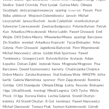
Siedlce
Sokół Ostróda
Piotr Łysiak
Gutów Mały
Olimpia
Grudziądz
obóz przygotowawczy
sparing
Pasym
Piotr
Erwin Sak
Skiba
plebiscyt
Wojciech Dziemidowicz
Jarocin
Michał
Leszczyński
Janusz Bucholc
Jacek Czałpiński
stomil.olsztyn.pl
Sylwester Czereszewski
Zawisza Bydgoszcz
Polonia Bytom
Patryk
Kun
Arkadiusz Mroczkowski
Motor Lublin
Paweł Głowacki
Emil
Wojda
DKS Dobre Miasto
Mławianka Mława
sparingi
Barczewo
Zin Stadion
wywiad
Arkadiusz Koprucki
Tęcza Biskupiec
Arka
Gdynia
Piotr Głowacki
Jagiellonia Białystok
Piotr Wypniewski
Michał Alancewicz
ultras
Łódzki Klub Sportowy
Paweł
Tomkiewicz
Grzegorz Lech
Bytovia Bytów
licytacje
Adam
Łopatko
Dolcan Ząbki
Jeziorak Iława
Mrągowia Mrągowo
Pisa
Barczewo
Dawid Szymonowicz
karnety
Chojniczanka Chojnice
Dobre Miasto
Zatoka Braniewo
Stal Stalowa Wola
WMZPN
żółte
kartki
Galeria Warmińska
sponsor
Piotr Zajączkowski
Rominta
Gołdap
GKS Stawiguda
Olimpia Elbląg
Łukta
Resovia
Biskupiec
I liga
Ultra(S)tomiL
treningi
Miedź Legnica
GKS Tychy
Wisła
Płock
III liga
Korona Kielce
Lechia Gdańsk
Stomil Olsztyn -
kobiety
AS Stomil Olsztyn
R-Gol
terminarz
Paweł Alancewicz
Michał Glanowski
Tomasz Ptak
Szymon Kaźmierowski
Górnik