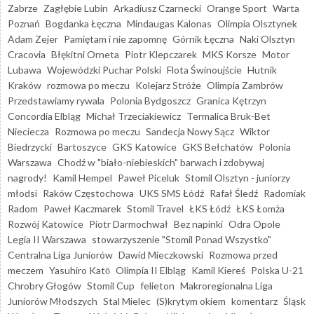
Zabrze
Zagłębie Lubin
Arkadiusz Czarnecki
Orange Sport
Warta
Poznań
Bogdanka Łęczna
Mindaugas Kalonas
Olimpia Olsztynek
Adam Zejer
Pamiętam i nie zapomnę
Górnik Łęczna
Naki Olsztyn
Cracovia
Błękitni Orneta
Piotr Klepczarek
MKS Korsze
Motor
Lubawa
Wojewódzki Puchar Polski
Flota Świnoujście
Hutnik
Kraków
rozmowa po meczu
Kolejarz Stróże
Olimpia Zambrów
Przedstawiamy rywala
Polonia Bydgoszcz
Granica Kętrzyn
Concordia Elbląg
Michał Trzeciakiewicz
Termalica Bruk-Bet
Nieciecza
Rozmowa po meczu
Sandecja Nowy Sącz
Wiktor
Biedrzycki
Bartoszyce
GKS Katowice
GKS Bełchatów
Polonia
Warszawa
Chodź w "biało-niebieskich" barwach i zdobywaj
nagrody!
Kamil Hempel
Paweł Piceluk
Stomil Olsztyn - juniorzy
młodsi
Raków Częstochowa
UKS SMS Łódź
Rafał Śledź
Radomiak
Radom
Paweł Kaczmarek
Stomil Travel
ŁKS Łódź
ŁKS Łomża
Rozwój Katowice
Piotr Darmochwał
Bez napinki
Odra Opole
Legia II Warszawa
stowarzyszenie "Stomil Ponad Wszystko"
Centralna Liga Juniorów
Dawid Mieczkowski
Rozmowa przed
meczem
Yasuhiro Katō
Olimpia II Elbląg
Kamil Kiereś
Polska U-21
Chrobry Głogów
Stomil Cup
felieton
Makroregionalna Liga
Juniorów Młodszych
Stal Mielec
(S)krytym okiem
komentarz
Śląsk