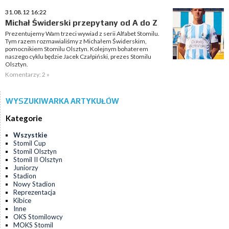
31.08.12 16:22
Michał Świderski przepytany od A do Z
Prezentujemy Wam trzeci wywiad z serii Alfabet Stomilu.
Tym razem rozmawialiśmy z Michałem Świderskim,
pomocnikiem Stomilu Olsztyn. Kolejnym bohaterem
naszego cyklu będzie Jacek Czałpiński, prezes Stomilu
Olsztyn.
Komentarzy: 2 »
WYSZUKIWARKA ARTYKUŁÓW
Kategorie
Wszystkie
Stomil Cup
Stomil Olsztyn
Stomil II Olsztyn
Juniorzy
Stadion
Nowy Stadion
Reprezentacja
Kibice
Inne
OKS Stomilowcy
MOKS Stomil