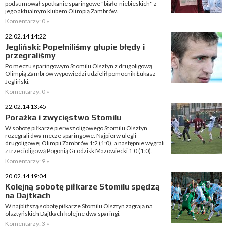
podsumował spotkanie sparingowe "biało-niebieskich" z
jego aktualnym klubem Olimpią Zambrów.
Komentarzy: 0 »
22.02.14 14:22
Jegliński: Popełniliśmy głupie błędy i
przegraliśmy
Po meczu sparingowym Stomilu Olsztyn z drugoligową
Olimpią Zambrów wypowiedzi udzielił pomocnik Łukasz
Jegliński.
Komentarzy: 0 »
22.02.14 13:45
Porażka i zwycięstwo Stomilu
W sobotę piłkarze pierwszoligowego Stomilu Olsztyn
rozegrali dwa mecze sparingowe. Najpierw ulegli
drugoligowej Olimpii Zambrów 1:2 (1:0), a następnie wygrali
z trzecioligową Pogonią Grodzisk Mazowiecki 1:0 (1:0).
Komentarzy: 9 »
20.02.14 19:04
Kolejną sobotę piłkarze Stomilu spędzą
na Dajtkach
W najbliższą sobotę piłkarze Stomilu Olsztyn zagrają na
olsztyńskich Dajtkach kolejne dwa sparingi.
Komentarzy: 3 »