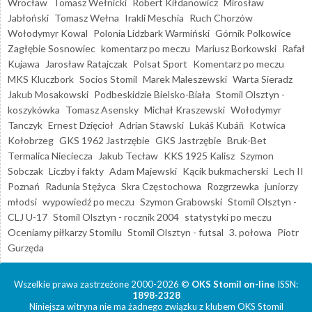
Wrocław
Tomasz Wełnicki
Robert Kiłdanowicz
Mirosław
Jabłoński
Tomasz Wełna
Irakli Meschia
Ruch Chorzów
Wołodymyr Kowal
Polonia Lidzbark Warmiński
Górnik Polkowice
Zagłębie Sosnowiec
komentarz po meczu
Mariusz Borkowski
Rafał
Kujawa
Jarosław Ratajczak
Polsat Sport
Komentarz po meczu
MKS Kluczbork
Socios Stomil
Marek Maleszewski
Warta Sieradz
Jakub Mosakowski
Podbeskidzie Bielsko-Biała
Stomil Olsztyn -
koszykówka
Tomasz Asensky
Michał Kraszewski
Wołodymyr
Tanczyk
Ernest Dzięcioł
Adrian Stawski
Lukáš Kubáň
Kotwica
Kołobrzeg
GKS 1962 Jastrzębie
GKS Jastrzębie
Bruk-Bet
Termalica Nieciecza
Jakub Tecław
KKS 1925 Kalisz
Szymon
Sobczak
Liczby i fakty
Adam Majewski
Kącik bukmacherski
Lech II
Poznań
Radunia Stężyca
Skra Częstochowa
Rozgrzewka
juniorzy
młodsi
wypowiedź po meczu
Szymon Grabowski
Stomil Olsztyn -
CLJ U-17
Stomil Olsztyn - rocznik 2004
statystyki po meczu
Oceniamy piłkarzy Stomilu
Stomil Olsztyn - futsal
3. połowa
Piotr
Gurzęda
Wszelkie prawa zastrzeżone 2000-2026 ©
OKS Stomil on-line
ISSN:
1898-2328
Niniejsza witryna nie ma żadnego związku z klubem OKS Stomil