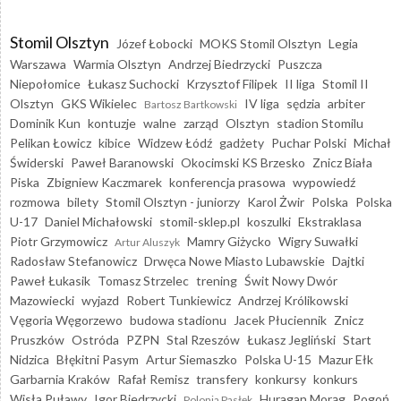
Stomil Olsztyn
Józef Łobocki
MOKS Stomil Olsztyn
Legia
Warszawa
Warmia Olsztyn
Andrzej Biedrzycki
Puszcza
Niepołomice
Łukasz Suchocki
Krzysztof Filipek
II liga
Stomil II
Olsztyn
GKS Wikielec
IV liga
sędzia
arbiter
Bartosz Bartkowski
Dominik Kun
kontuzje
walne
zarząd
Olsztyn
stadion Stomilu
Pelikan Łowicz
kibice
Widzew Łódź
gadżety
Puchar Polski
Michał
Świderski
Paweł Baranowski
Okocimski KS Brzesko
Znicz Biała
Piska
Zbigniew Kaczmarek
konferencja prasowa
wypowiedź
rozmowa
bilety
Stomil Olsztyn - juniorzy
Karol Żwir
Polska
Polska
U-17
Daniel Michałowski
stomil-sklep.pl
koszulki
Ekstraklasa
Piotr Grzymowicz
Mamry Giżycko
Wigry Suwałki
Artur Aluszyk
Radosław Stefanowicz
Drwęca Nowe Miasto Lubawskie
Dajtki
Paweł Łukasik
Tomasz Strzelec
trening
Świt Nowy Dwór
Mazowiecki
wyjazd
Robert Tunkiewicz
Andrzej Królikowski
Vęgoria Węgorzewo
budowa stadionu
Jacek Płuciennik
Znicz
Pruszków
Ostróda
PZPN
Stal Rzeszów
Łukasz Jegliński
Start
Nidzica
Błękitni Pasym
Artur Siemaszko
Polska U-15
Mazur Ełk
Garbarnia Kraków
Rafał Remisz
transfery
konkursy
konkurs
Wisła Puławy
Igor Biedrzycki
Huragan Morąg
Pogoń
Polonia Pasłęk