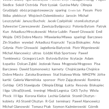
Siedlce
Sokół Ostróda
Piotr Łysiak
Gutów Mały
Olimpia
Grudziądz
obóz przygotowawczy
sparing
Pasym
Piotr
Erwin Sak
Skiba
plebiscyt
Wojciech Dziemidowicz
Jarocin
Michał
Leszczyński
Janusz Bucholc
Jacek Czałpiński
stomil.olsztyn.pl
Sylwester Czereszewski
Zawisza Bydgoszcz
Polonia Bytom
Patryk
Kun
Arkadiusz Mroczkowski
Motor Lublin
Paweł Głowacki
Emil
Wojda
DKS Dobre Miasto
Mławianka Mława
sparingi
Barczewo
Zin Stadion
wywiad
Arkadiusz Koprucki
Tęcza Biskupiec
Arka
Gdynia
Piotr Głowacki
Jagiellonia Białystok
Piotr Wypniewski
Michał Alancewicz
ultras
Łódzki Klub Sportowy
Paweł
Tomkiewicz
Grzegorz Lech
Bytovia Bytów
licytacje
Adam
Łopatko
Dolcan Ząbki
Jeziorak Iława
Mrągowia Mrągowo
Pisa
Barczewo
Dawid Szymonowicz
karnety
Chojniczanka Chojnice
Dobre Miasto
Zatoka Braniewo
Stal Stalowa Wola
WMZPN
żółte
kartki
Galeria Warmińska
sponsor
Piotr Zajączkowski
Rominta
Gołdap
GKS Stawiguda
Olimpia Elbląg
Łukta
Resovia
Biskupiec
I liga
Ultra(S)tomiL
treningi
Miedź Legnica
GKS Tychy
Wisła
Płock
III liga
Korona Kielce
Lechia Gdańsk
Stomil Olsztyn -
kobiety
AS Stomil Olsztyn
R-Gol
terminarz
Paweł Alancewicz
Michał Glanowski
Tomasz Ptak
Szymon Kaźmierowski
Górnik