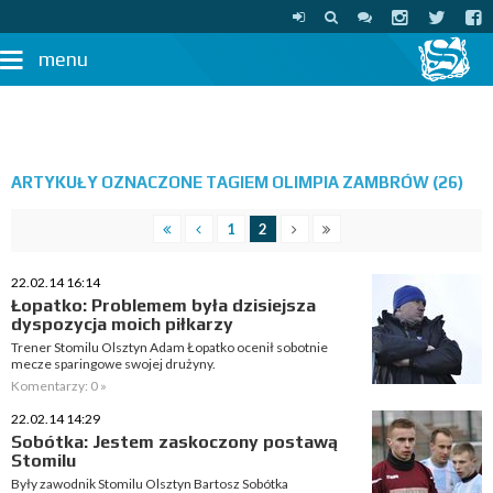
menu
ARTYKUŁY OZNACZONE TAGIEM OLIMPIA ZAMBRÓW (26)
1
2
22.02.14 16:14
Łopatko: Problemem była dzisiejsza
dyspozycja moich piłkarzy
Trener Stomilu Olsztyn Adam Łopatko ocenił sobotnie
mecze sparingowe swojej drużyny.
Komentarzy: 0 »
22.02.14 14:29
Sobótka: Jestem zaskoczony postawą
Stomilu
Były zawodnik Stomilu Olsztyn Bartosz Sobótka