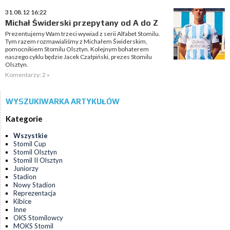
31.08.12 16:22
Michał Świderski przepytany od A do Z
Prezentujemy Wam trzeci wywiad z serii Alfabet Stomilu.
Tym razem rozmawialiśmy z Michałem Świderskim,
pomocnikiem Stomilu Olsztyn. Kolejnym bohaterem
naszego cyklu będzie Jacek Czałpiński, prezes Stomilu
Olsztyn.
Komentarzy: 2 »
WYSZUKIWARKA ARTYKUŁÓW
Kategorie
Wszystkie
Stomil Cup
Stomil Olsztyn
Stomil II Olsztyn
Juniorzy
Stadion
Nowy Stadion
Reprezentacja
Kibice
Inne
OKS Stomilowcy
MOKS Stomil