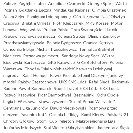
Zabrze
Zagłębie Lubin
Arkadiusz Czarnecki
Orange Sport
Warta
Poznań
Bogdanka Łęczna
Mindaugas Kalonas
Olimpia Olsztynek
Adam Zejer
Pamiętam i nie zapomnę
Górnik Łęczna
Naki Olsztyn
Cracovia
Błękitni Orneta
Piotr Klepczarek
MKS Korsze
Motor
Lubawa
Wojewódzki Puchar Polski
Flota Świnoujście
Hutnik
Kraków
rozmowa po meczu
Kolejarz Stróże
Olimpia Zambrów
Przedstawiamy rywala
Polonia Bydgoszcz
Granica Kętrzyn
Concordia Elbląg
Michał Trzeciakiewicz
Termalica Bruk-Bet
Nieciecza
Rozmowa po meczu
Sandecja Nowy Sącz
Wiktor
Biedrzycki
Bartoszyce
GKS Katowice
GKS Bełchatów
Polonia
Warszawa
Chodź w "biało-niebieskich" barwach i zdobywaj
nagrody!
Kamil Hempel
Paweł Piceluk
Stomil Olsztyn - juniorzy
młodsi
Raków Częstochowa
UKS SMS Łódź
Rafał Śledź
Radomiak
Radom
Paweł Kaczmarek
Stomil Travel
ŁKS Łódź
ŁKS Łomża
Rozwój Katowice
Piotr Darmochwał
Bez napinki
Odra Opole
Legia II Warszawa
stowarzyszenie "Stomil Ponad Wszystko"
Centralna Liga Juniorów
Dawid Mieczkowski
Rozmowa przed
meczem
Yasuhiro Katō
Olimpia II Elbląg
Kamil Kiereś
Polska U-21
Chrobry Głogów
Stomil Cup
felieton
Makroregionalna Liga
Juniorów Młodszych
Stal Mielec
(S)krytym okiem
komentarz
Śląsk