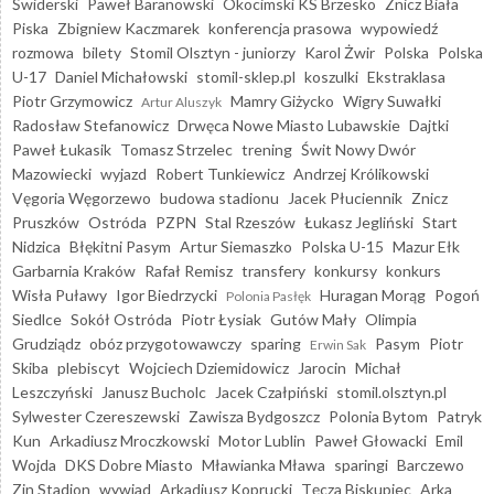
Świderski
Paweł Baranowski
Okocimski KS Brzesko
Znicz Biała
Piska
Zbigniew Kaczmarek
konferencja prasowa
wypowiedź
rozmowa
bilety
Stomil Olsztyn - juniorzy
Karol Żwir
Polska
Polska
U-17
Daniel Michałowski
stomil-sklep.pl
koszulki
Ekstraklasa
Piotr Grzymowicz
Mamry Giżycko
Wigry Suwałki
Artur Aluszyk
Radosław Stefanowicz
Drwęca Nowe Miasto Lubawskie
Dajtki
Paweł Łukasik
Tomasz Strzelec
trening
Świt Nowy Dwór
Mazowiecki
wyjazd
Robert Tunkiewicz
Andrzej Królikowski
Vęgoria Węgorzewo
budowa stadionu
Jacek Płuciennik
Znicz
Pruszków
Ostróda
PZPN
Stal Rzeszów
Łukasz Jegliński
Start
Nidzica
Błękitni Pasym
Artur Siemaszko
Polska U-15
Mazur Ełk
Garbarnia Kraków
Rafał Remisz
transfery
konkursy
konkurs
Wisła Puławy
Igor Biedrzycki
Huragan Morąg
Pogoń
Polonia Pasłęk
Siedlce
Sokół Ostróda
Piotr Łysiak
Gutów Mały
Olimpia
Grudziądz
obóz przygotowawczy
sparing
Pasym
Piotr
Erwin Sak
Skiba
plebiscyt
Wojciech Dziemidowicz
Jarocin
Michał
Leszczyński
Janusz Bucholc
Jacek Czałpiński
stomil.olsztyn.pl
Sylwester Czereszewski
Zawisza Bydgoszcz
Polonia Bytom
Patryk
Kun
Arkadiusz Mroczkowski
Motor Lublin
Paweł Głowacki
Emil
Wojda
DKS Dobre Miasto
Mławianka Mława
sparingi
Barczewo
Zin Stadion
wywiad
Arkadiusz Koprucki
Tęcza Biskupiec
Arka