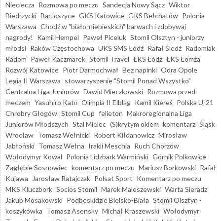
Nieciecza
Rozmowa po meczu
Sandecja Nowy Sącz
Wiktor
Biedrzycki
Bartoszyce
GKS Katowice
GKS Bełchatów
Polonia
Warszawa
Chodź w "biało-niebieskich" barwach i zdobywaj
nagrody!
Kamil Hempel
Paweł Piceluk
Stomil Olsztyn - juniorzy
młodsi
Raków Częstochowa
UKS SMS Łódź
Rafał Śledź
Radomiak
Radom
Paweł Kaczmarek
Stomil Travel
ŁKS Łódź
ŁKS Łomża
Rozwój Katowice
Piotr Darmochwał
Bez napinki
Odra Opole
Legia II Warszawa
stowarzyszenie "Stomil Ponad Wszystko"
Centralna Liga Juniorów
Dawid Mieczkowski
Rozmowa przed
meczem
Yasuhiro Katō
Olimpia II Elbląg
Kamil Kiereś
Polska U-21
Chrobry Głogów
Stomil Cup
felieton
Makroregionalna Liga
Juniorów Młodszych
Stal Mielec
(S)krytym okiem
komentarz
Śląsk
Wrocław
Tomasz Wełnicki
Robert Kiłdanowicz
Mirosław
Jabłoński
Tomasz Wełna
Irakli Meschia
Ruch Chorzów
Wołodymyr Kowal
Polonia Lidzbark Warmiński
Górnik Polkowice
Zagłębie Sosnowiec
komentarz po meczu
Mariusz Borkowski
Rafał
Kujawa
Jarosław Ratajczak
Polsat Sport
Komentarz po meczu
MKS Kluczbork
Socios Stomil
Marek Maleszewski
Warta Sieradz
Jakub Mosakowski
Podbeskidzie Bielsko-Biała
Stomil Olsztyn -
koszykówka
Tomasz Asensky
Michał Kraszewski
Wołodymyr