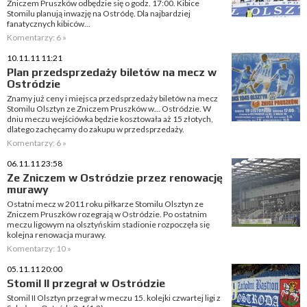
Zniczem Pruszków odbędzie się o godz. 17:00. Kibice
Stomilu planują inwazję na Ostródę. Dla najbardziej
fanatycznych kibiców...
Komentarzy: 6 »
10.11.11 11:21
Plan przedsprzedaży biletów na mecz w
Ostródzie
Znamy już ceny i miejsca przedsprzedaży biletów na mecz
Stomilu Olsztyn ze Zniczem Pruszków w... Ostródzie. W
dniu meczu wejściówka będzie kosztowała aż 15 złotych,
dlatego zachęcamy do zakupu w przedsprzedaży.
Komentarzy: 6 »
06.11.11 23:58
Ze Zniczem w Ostródzie przez renowację
murawy
Ostatni mecz w 2011 roku piłkarze Stomilu Olsztyn ze
Zniczem Pruszków rozegrają w Ostródzie. Po ostatnim
meczu ligowym na olsztyńskim stadionie rozpoczęła się
kolejna renowacja murawy.
Komentarzy: 10 »
05.11.11 20:00
Stomil II przegrał w Ostródzie
Stomil II Olsztyn przegrał w meczu 15. kolejki czwartej ligi z