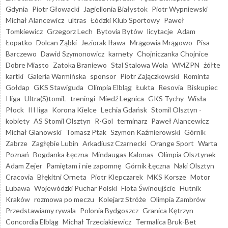
Gdynia
Piotr Głowacki
Jagiellonia Białystok
Piotr Wypniewski
Michał Alancewicz
ultras
Łódzki Klub Sportowy
Paweł
Tomkiewicz
Grzegorz Lech
Bytovia Bytów
licytacje
Adam
Łopatko
Dolcan Ząbki
Jeziorak Iława
Mrągowia Mrągowo
Pisa
Barczewo
Dawid Szymonowicz
karnety
Chojniczanka Chojnice
Dobre Miasto
Zatoka Braniewo
Stal Stalowa Wola
WMZPN
żółte
kartki
Galeria Warmińska
sponsor
Piotr Zajączkowski
Rominta
Gołdap
GKS Stawiguda
Olimpia Elbląg
Łukta
Resovia
Biskupiec
I liga
Ultra(S)tomiL
treningi
Miedź Legnica
GKS Tychy
Wisła
Płock
III liga
Korona Kielce
Lechia Gdańsk
Stomil Olsztyn -
kobiety
AS Stomil Olsztyn
R-Gol
terminarz
Paweł Alancewicz
Michał Glanowski
Tomasz Ptak
Szymon Kaźmierowski
Górnik
Zabrze
Zagłębie Lubin
Arkadiusz Czarnecki
Orange Sport
Warta
Poznań
Bogdanka Łęczna
Mindaugas Kalonas
Olimpia Olsztynek
Adam Zejer
Pamiętam i nie zapomnę
Górnik Łęczna
Naki Olsztyn
Cracovia
Błękitni Orneta
Piotr Klepczarek
MKS Korsze
Motor
Lubawa
Wojewódzki Puchar Polski
Flota Świnoujście
Hutnik
Kraków
rozmowa po meczu
Kolejarz Stróże
Olimpia Zambrów
Przedstawiamy rywala
Polonia Bydgoszcz
Granica Kętrzyn
Concordia Elbląg
Michał Trzeciakiewicz
Termalica Bruk-Bet