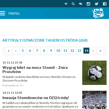
menu
ARTYKUŁY OZNACZONE TAGIEM OSTRÓDA (268)
5
6
7
8
9
10
11
12
13
14
15.11.11 15:18
Wygraj bilet na mecz Stomil - Znicz
Pruszków
W piątek rozdamy dwa bilety na mecz Stomilu Olsztyn ze
Zniczem Pruszków.
Komentarzy: 0 »
14.11.11 13:03
Inwazja Stomilowców na O(S)tródę!
W najbliższą sobotę piłkarze Stomilu Olsztyn zagrają w roli
gospodarza na nowym stadionie w Ostródzie. Spotkanie ze