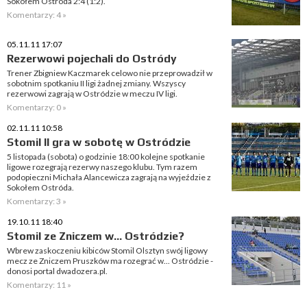
Sokołem Ostróda 2:4 (1:2).
Komentarzy: 4 »
05.11.11 17:07
Rezerwowi pojechali do Ostródy
Trener Zbigniew Kaczmarek celowo nie przeprowadził w
sobotnim spotkaniu II ligi żadnej zmiany. Wszyscy
rezerwowi zagrają w Ostródzie w meczu IV ligi.
Komentarzy: 0 »
02.11.11 10:58
Stomil II gra w sobotę w Ostródzie
5 listopada (sobota) o godzinie 18:00 kolejne spotkanie
ligowe rozegrają rezerwy naszego klubu. Tym razem
podopieczni Michała Alancewicza zagrają na wyjeździe z
Sokołem Ostróda.
Komentarzy: 3 »
19.10.11 18:40
Stomil ze Zniczem w... Ostródzie?
Wbrew zaskoczeniu kibiców Stomil Olsztyn swój ligowy
mecz ze Zniczem Pruszków ma rozegrać w... Ostródzie -
donosi portal dwadozera.pl.
Komentarzy: 11 »