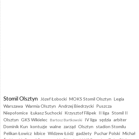
Stomil Olsztyn
Józef Łobocki
MOKS Stomil Olsztyn
Legia
Warszawa
Warmia Olsztyn
Andrzej Biedrzycki
Puszcza
Niepołomice
Łukasz Suchocki
Krzysztof Filipek
II liga
Stomil II
Olsztyn
GKS Wikielec
IV liga
sędzia
arbiter
Bartosz Bartkowski
Dominik Kun
kontuzje
walne
zarząd
Olsztyn
stadion Stomilu
Pelikan Łowicz
kibice
Widzew Łódź
gadżety
Puchar Polski
Michał