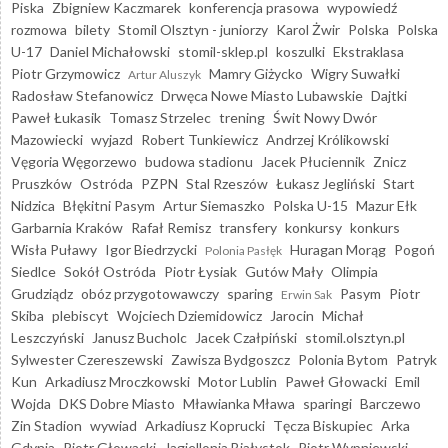
Piska
Zbigniew Kaczmarek
konferencja prasowa
wypowiedź
rozmowa
bilety
Stomil Olsztyn - juniorzy
Karol Żwir
Polska
Polska
U-17
Daniel Michałowski
stomil-sklep.pl
koszulki
Ekstraklasa
Piotr Grzymowicz
Mamry Giżycko
Wigry Suwałki
Artur Aluszyk
Radosław Stefanowicz
Drwęca Nowe Miasto Lubawskie
Dajtki
Paweł Łukasik
Tomasz Strzelec
trening
Świt Nowy Dwór
Mazowiecki
wyjazd
Robert Tunkiewicz
Andrzej Królikowski
Vęgoria Węgorzewo
budowa stadionu
Jacek Płuciennik
Znicz
Pruszków
Ostróda
PZPN
Stal Rzeszów
Łukasz Jegliński
Start
Nidzica
Błękitni Pasym
Artur Siemaszko
Polska U-15
Mazur Ełk
Garbarnia Kraków
Rafał Remisz
transfery
konkursy
konkurs
Wisła Puławy
Igor Biedrzycki
Huragan Morąg
Pogoń
Polonia Pasłęk
Siedlce
Sokół Ostróda
Piotr Łysiak
Gutów Mały
Olimpia
Grudziądz
obóz przygotowawczy
sparing
Pasym
Piotr
Erwin Sak
Skiba
plebiscyt
Wojciech Dziemidowicz
Jarocin
Michał
Leszczyński
Janusz Bucholc
Jacek Czałpiński
stomil.olsztyn.pl
Sylwester Czereszewski
Zawisza Bydgoszcz
Polonia Bytom
Patryk
Kun
Arkadiusz Mroczkowski
Motor Lublin
Paweł Głowacki
Emil
Wojda
DKS Dobre Miasto
Mławianka Mława
sparingi
Barczewo
Zin Stadion
wywiad
Arkadiusz Koprucki
Tęcza Biskupiec
Arka
Gdynia
Piotr Głowacki
Jagiellonia Białystok
Piotr Wypniewski