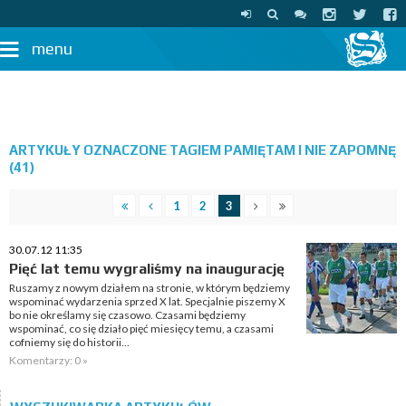
menu
ARTYKUŁY OZNACZONE TAGIEM PAMIĘTAM I NIE ZAPOMNĘ
(41)
1
2
3
30.07.12 11:35
Pięć lat temu wygraliśmy na inaugurację
Ruszamy z nowym działem na stronie, w którym będziemy
wspominać wydarzenia sprzed X lat. Specjalnie piszemy X
bo nie określamy się czasowo. Czasami będziemy
wspominać, co się działo pięć miesięcy temu, a czasami
cofniemy się do historii...
Komentarzy: 0 »