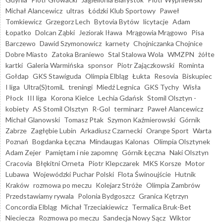
Michał Alancewicz
ultras
Łódzki Klub Sportowy
Paweł
Tomkiewicz
Grzegorz Lech
Bytovia Bytów
licytacje
Adam
Łopatko
Dolcan Ząbki
Jeziorak Iława
Mrągowia Mrągowo
Pisa
Barczewo
Dawid Szymonowicz
karnety
Chojniczanka Chojnice
Dobre Miasto
Zatoka Braniewo
Stal Stalowa Wola
WMZPN
żółte
kartki
Galeria Warmińska
sponsor
Piotr Zajączkowski
Rominta
Gołdap
GKS Stawiguda
Olimpia Elbląg
Łukta
Resovia
Biskupiec
I liga
Ultra(S)tomiL
treningi
Miedź Legnica
GKS Tychy
Wisła
Płock
III liga
Korona Kielce
Lechia Gdańsk
Stomil Olsztyn -
kobiety
AS Stomil Olsztyn
R-Gol
terminarz
Paweł Alancewicz
Michał Glanowski
Tomasz Ptak
Szymon Kaźmierowski
Górnik
Zabrze
Zagłębie Lubin
Arkadiusz Czarnecki
Orange Sport
Warta
Poznań
Bogdanka Łęczna
Mindaugas Kalonas
Olimpia Olsztynek
Adam Zejer
Pamiętam i nie zapomnę
Górnik Łęczna
Naki Olsztyn
Cracovia
Błękitni Orneta
Piotr Klepczarek
MKS Korsze
Motor
Lubawa
Wojewódzki Puchar Polski
Flota Świnoujście
Hutnik
Kraków
rozmowa po meczu
Kolejarz Stróże
Olimpia Zambrów
Przedstawiamy rywala
Polonia Bydgoszcz
Granica Kętrzyn
Concordia Elbląg
Michał Trzeciakiewicz
Termalica Bruk-Bet
Nieciecza
Rozmowa po meczu
Sandecja Nowy Sącz
Wiktor