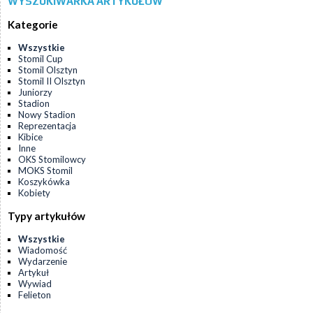
WYSZUKIWARKA ARTYKUŁÓW
Kategorie
Wszystkie
Stomil Cup
Stomil Olsztyn
Stomil II Olsztyn
Juniorzy
Stadion
Nowy Stadion
Reprezentacja
Kibice
Inne
OKS Stomilowcy
MOKS Stomil
Koszykówka
Kobiety
Typy artykułów
Wszystkie
Wiadomość
Wydarzenie
Artykuł
Wywiad
Felieton