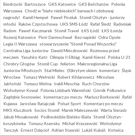
Biedrzycki
Bartoszyce
GKS Katowice
GKS Bełchatów
Polonia
Warszawa
Chodź w "biało-niebieskich" barwach i zdobywaj
nagrody!
Kamil Hempel
Paweł Piceluk
Stomil Olsztyn - juniorzy
młodsi
Raków Częstochowa
UKS SMS Łódź
Rafał Śledź
Radomiak
Radom
Paweł Kaczmarek
Stomil Travel
ŁKS Łódź
ŁKS Łomża
Rozwój Katowice
Piotr Darmochwał
Bez napinki
Odra Opole
Legia II Warszawa
stowarzyszenie "Stomil Ponad Wszystko"
Centralna Liga Juniorów
Dawid Mieczkowski
Rozmowa przed
meczem
Yasuhiro Katō
Olimpia II Elbląg
Kamil Kiereś
Polska U-21
Chrobry Głogów
Stomil Cup
felieton
Makroregionalna Liga
Juniorów Młodszych
Stal Mielec
(S)krytym okiem
komentarz
Śląsk
Wrocław
Tomasz Wełnicki
Robert Kiłdanowicz
Mirosław
Jabłoński
Tomasz Wełna
Irakli Meschia
Ruch Chorzów
Wołodymyr Kowal
Polonia Lidzbark Warmiński
Górnik Polkowice
Zagłębie Sosnowiec
komentarz po meczu
Mariusz Borkowski
Rafał
Kujawa
Jarosław Ratajczak
Polsat Sport
Komentarz po meczu
MKS Kluczbork
Socios Stomil
Marek Maleszewski
Warta Sieradz
Jakub Mosakowski
Podbeskidzie Bielsko-Biała
Stomil Olsztyn -
koszykówka
Tomasz Asensky
Michał Kraszewski
Wołodymyr
Tanczyk
Ernest Dzięcioł
Adrian Stawski
Lukáš Kubáň
Kotwica