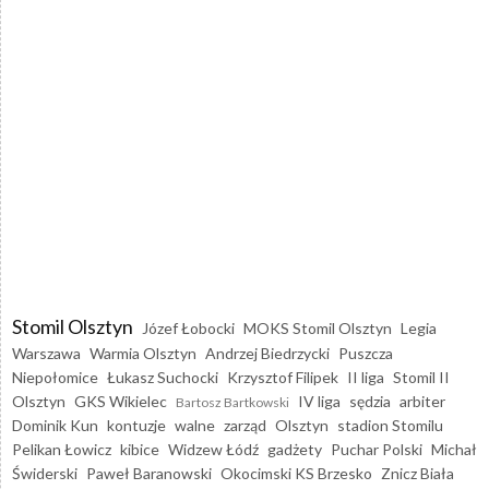
Stomil Olsztyn
Józef Łobocki
MOKS Stomil Olsztyn
Legia
Warszawa
Warmia Olsztyn
Andrzej Biedrzycki
Puszcza
Niepołomice
Łukasz Suchocki
Krzysztof Filipek
II liga
Stomil II
Olsztyn
GKS Wikielec
IV liga
sędzia
arbiter
Bartosz Bartkowski
Dominik Kun
kontuzje
walne
zarząd
Olsztyn
stadion Stomilu
Pelikan Łowicz
kibice
Widzew Łódź
gadżety
Puchar Polski
Michał
Świderski
Paweł Baranowski
Okocimski KS Brzesko
Znicz Biała