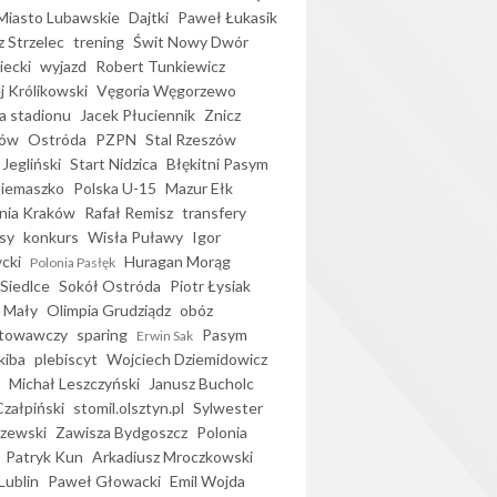
iasto Lubawskie
Dajtki
Paweł Łukasik
 Strzelec
trening
Świt Nowy Dwór
ecki
wyjazd
Robert Tunkiewicz
j Królikowski
Vęgoria Węgorzewo
 stadionu
Jacek Płuciennik
Znicz
ków
Ostróda
PZPN
Stal Rzeszów
Jegliński
Start Nidzica
Błękitni Pasym
Siemaszko
Polska U-15
Mazur Ełk
nia Kraków
Rafał Remisz
transfery
sy
konkurs
Wisła Puławy
Igor
ycki
Huragan Morąg
Polonia Pasłęk
Siedlce
Sokół Ostróda
Piotr Łysiak
 Mały
Olimpia Grudziądz
obóz
otowawczy
sparing
Pasym
Erwin Sak
kiba
plebiscyt
Wojciech Dziemidowicz
Michał Leszczyński
Janusz Bucholc
Czałpiński
stomil.olsztyn.pl
Sylwester
zewski
Zawisza Bydgoszcz
Polonia
Patryk Kun
Arkadiusz Mroczkowski
Lublin
Paweł Głowacki
Emil Wojda