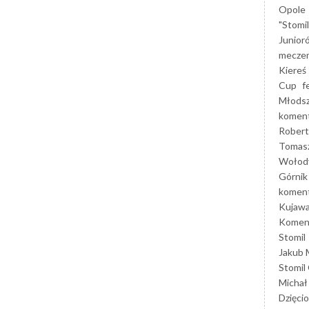
Opole
"Stomi
Junior
mecze
Kiereś
Cup
f
Młods
koment
Robert
Tomas
Wołod
Górnik
koment
Kujaw
Koment
Stomil
Jakub 
Stomil
Michał
Dzięcio