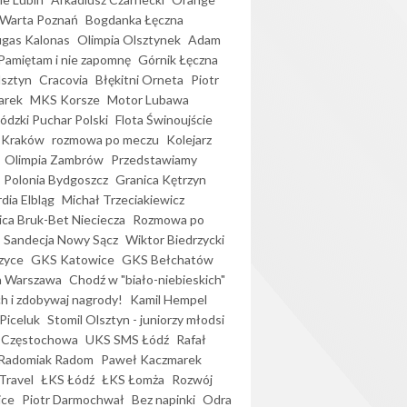
Warta Poznań
Bogdanka Łęczna
gas Kalonas
Olimpia Olsztynek
Adam
Pamiętam i nie zapomnę
Górnik Łęczna
lsztyn
Cracovia
Błękitni Orneta
Piotr
arek
MKS Korsze
Motor Lubawa
dzki Puchar Polski
Flota Świnoujście
 Kraków
rozmowa po meczu
Kolejarz
Olimpia Zambrów
Przedstawiamy
Polonia Bydgoszcz
Granica Kętrzyn
dia Elbląg
Michał Trzeciakiewicz
ica Bruk-Bet Nieciecza
Rozmowa po
Sandecja Nowy Sącz
Wiktor Biedrzycki
zyce
GKS Katowice
GKS Bełchatów
a Warszawa
Chodź w "biało-niebieskich"
h i zdobywaj nagrody!
Kamil Hempel
Piceluk
Stomil Olsztyn - juniorzy młodsi
 Częstochowa
UKS SMS Łódź
Rafał
Radomiak Radom
Paweł Kaczmarek
Travel
ŁKS Łódź
ŁKS Łomża
Rozwój
ice
Piotr Darmochwał
Bez napinki
Odra