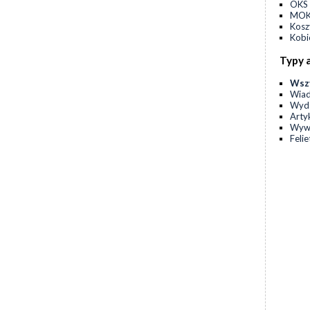
OKS 
MOKS
Kos
Kobi
Typy 
Wsz
Wia
Wyda
Arty
Wyw
Feli