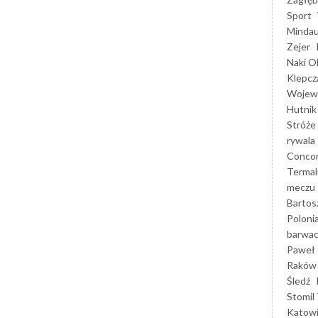
Sport
Mindau
Zejer
Naki O
Klepcz
Wojewó
Hutnik
Stróże
rywala
Concor
Termal
meczu
Bartos
Poloni
barwac
Paweł 
Raków
Śledź
Stomil 
Katow