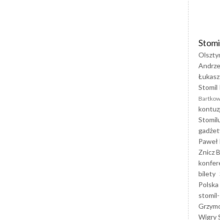
Stomi
Olszty
Andrze
Łukasz
Stomil 
Bartkow
kontuz
Stomil
gadżet
Paweł 
Znicz B
konfer
bilety
Polska
stomil-
Grzym
Wigry 