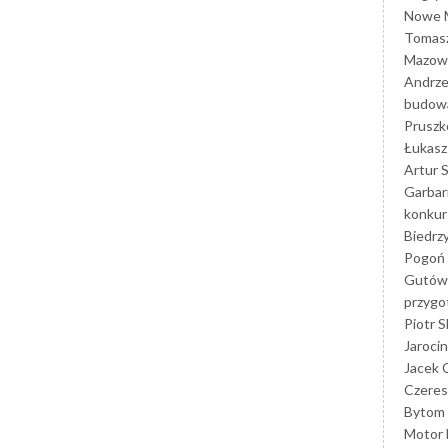
Nowe M
Tomasz
Mazowi
Andrze
budowa
Prusz
Łukasz 
Artur 
Garbar
konkur
Biedrz
Pogoń 
Gutów
przyg
Piotr S
Jarocin
Jacek 
Czeres
Bytom
Motor 