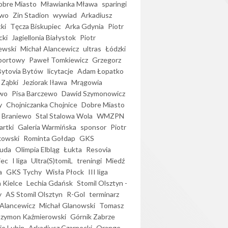
bre Miasto
Mławianka Mława
sparingi
ewo
Zin Stadion
wywiad
Arkadiusz
ki
Tęcza Biskupiec
Arka Gdynia
Piotr
cki
Jagiellonia Białystok
Piotr
ewski
Michał Alancewicz
ultras
Łódzki
portowy
Paweł Tomkiewicz
Grzegorz
Bytovia Bytów
licytacje
Adam Łopatko
 Ząbki
Jeziorak Iława
Mrągowia
wo
Pisa Barczewo
Dawid Szymonowicz
y
Chojniczanka Chojnice
Dobre Miasto
 Braniewo
Stal Stalowa Wola
WMZPN
artki
Galeria Warmińska
sponsor
Piotr
kowski
Rominta Gołdap
GKS
uda
Olimpia Elbląg
Łukta
Resovia
iec
I liga
Ultra(S)tomiL
treningi
Miedź
a
GKS Tychy
Wisła Płock
III liga
 Kielce
Lechia Gdańsk
Stomil Olsztyn -
y
AS Stomil Olsztyn
R-Gol
terminarz
Alancewicz
Michał Glanowski
Tomasz
Szymon Kaźmierowski
Górnik Zabrze
ie Lubin
Arkadiusz Czarnecki
Orange