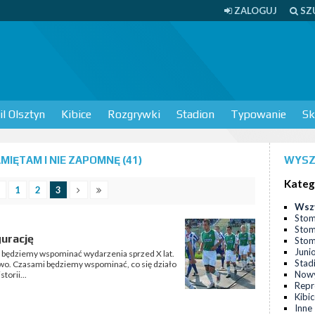
ZALOGUJ
SZ
l Olsztyn
Kibice
Rozgrywki
Stadion
Typowanie
Sk
IĘTAM I NIE ZAPOMNĘ (41)
WYSZ
Kateg
1
2
3
Wsz
Stom
Stom
gurację
Stomi
Juni
 będziemy wspominać wydarzenia sprzed X lat.
Stad
owo. Czasami będziemy wspominać, co się działo
Nowy
torii...
Repr
Kibi
Inne