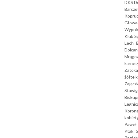
DKS Do
Barcz
Kopruc
Głowa
Wypni
Klub S
Lech
Dolcan
Mrągo
karnet
Zatoka
żółte k
Zającz
Stawig
Biskup
Legnic
Korona
kobiet
Paweł 
Ptak
Zagłęb