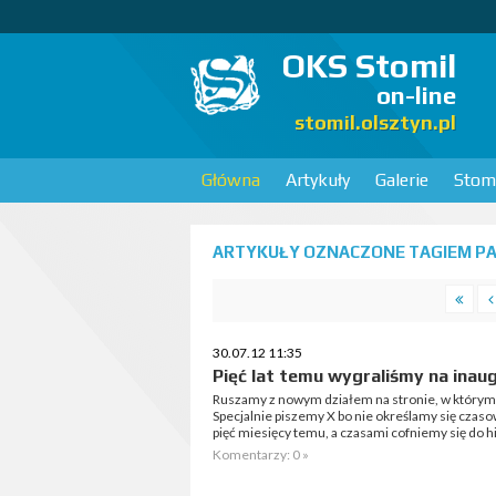
OKS Stomil
on-line
stomil.olsztyn.pl
Główna
Artykuły
Galerie
Stomi
ARTYKUŁY OZNACZONE TAGIEM PAM
30.07.12 11:35
Pięć lat temu wygraliśmy na inau
Ruszamy z nowym działem na stronie, w którym
Specjalnie piszemy X bo nie określamy się czas
pięć miesięcy temu, a czasami cofniemy się do his
Komentarzy: 0 »