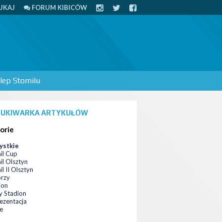
UKAJ
FORUM KIBICÓW
lep Stomilu
UKIWARKA ARTYKUŁÓW
orie
ystkie
il Cup
il Olsztyn
l II Olsztyn
orzy
ion
 Stadion
ezentacja
ce