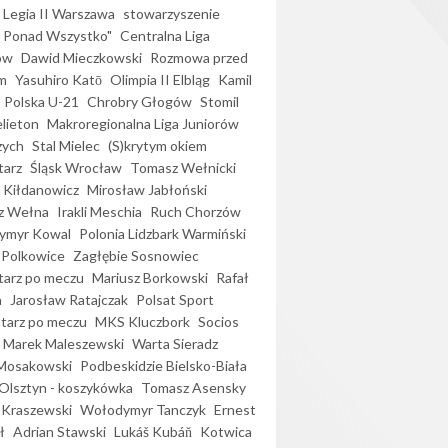
Legia II Warszawa
stowarzyszenie
l Ponad Wszystko"
Centralna Liga
ów
Dawid Mieczkowski
Rozmowa przed
m
Yasuhiro Katō
Olimpia II Elbląg
Kamil
Polska U-21
Chrobry Głogów
Stomil
elieton
Makroregionalna Liga Juniorów
zych
Stal Mielec
(S)krytym okiem
arz
Śląsk Wrocław
Tomasz Wełnicki
 Kiłdanowicz
Mirosław Jabłoński
z Wełna
Irakli Meschia
Ruch Chorzów
ymyr Kowal
Polonia Lidzbark Warmiński
 Polkowice
Zagłębie Sosnowiec
arz po meczu
Mariusz Borkowski
Rafał
a
Jarosław Ratajczak
Polsat Sport
arz po meczu
MKS Kluczbork
Socios
Marek Maleszewski
Warta Sieradz
Mosakowski
Podbeskidzie Bielsko-Biała
 Olsztyn - koszykówka
Tomasz Asensky
 Kraszewski
Wołodymyr Tanczyk
Ernest
ł
Adrian Stawski
Lukáš Kubáň
Kotwica