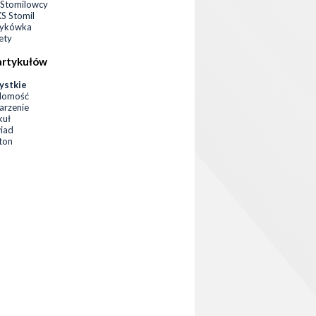
Stomilowcy
 Stomil
zykówka
ety
artykułów
ystkie
domość
rzenie
kuł
iad
eton