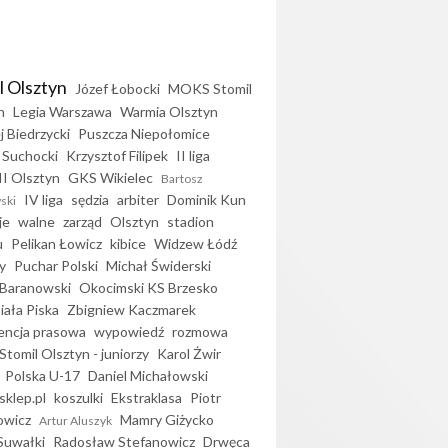
l Olsztyn
Józef Łobocki
MOKS Stomil
n
Legia Warszawa
Warmia Olsztyn
j Biedrzycki
Puszcza Niepołomice
 Suchocki
Krzysztof Filipek
II liga
II Olsztyn
GKS Wikielec
Bartosz
IV liga
sędzia
arbiter
Dominik Kun
ski
je
walne
zarząd
Olsztyn
stadion
u
Pelikan Łowicz
kibice
Widzew Łódź
y
Puchar Polski
Michał Świderski
Baranowski
Okocimski KS Brzesko
iała Piska
Zbigniew Kaczmarek
encja prasowa
wypowiedź
rozmowa
Stomil Olsztyn - juniorzy
Karol Żwir
Polska U-17
Daniel Michałowski
sklep.pl
koszulki
Ekstraklasa
Piotr
owicz
Mamry Giżycko
Artur Aluszyk
Suwałki
Radosław Stefanowicz
Drwęca