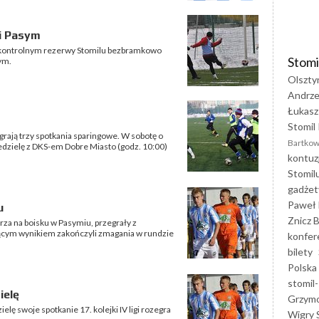
i Pasym
ontrolnym rezerwy Stomilu bezbramkowo
Stomi
ym.
Olszty
Andrze
Łukasz
Stomil 
rają trzy spotkania sparingowe. W sobotę o
Bartkow
iedzielę z DKS-em Dobre Miasto (godz. 10:00)
kontuz
Stomil
gadżet
Paweł 
u
Znicz B
rza na boisku w Pasymiu, przegrały z
cym wynikiem zakończyli zmagania w rundzie
konfer
bilety
Polska
stomil-
ielę
Grzym
elę swoje spotkanie 17. kolejki IV ligi rozegra
Wigry 