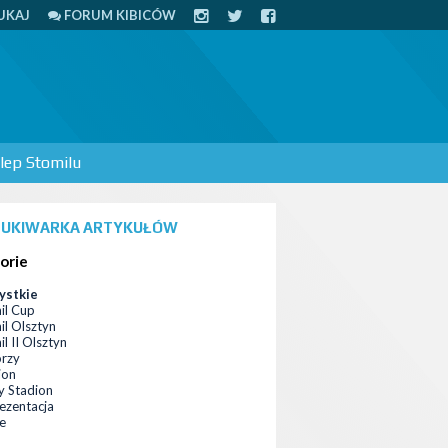
UKAJ
FORUM KIBICÓW
lep Stomilu
UKIWARKA ARTYKUŁÓW
orie
ystkie
il Cup
il Olsztyn
l II Olsztyn
orzy
ion
 Stadion
ezentacja
ce