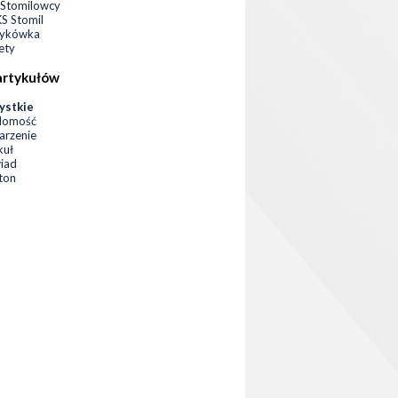
Stomilowcy
 Stomil
zykówka
ety
artykułów
ystkie
domość
rzenie
kuł
iad
eton