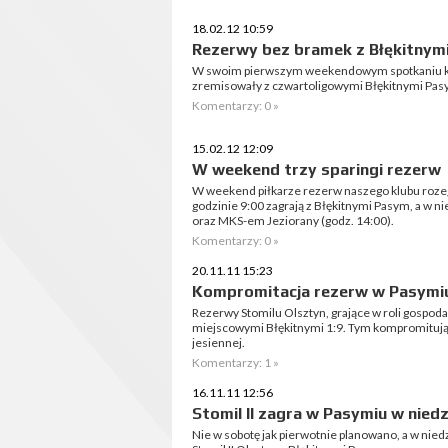
18.02.12 10:59
Rezerwy bez bramek z Błękitnym
W swoim pierwszym weekendowym spotkaniu k
zremisowały z czwartoligowymi Błękitnymi Pas
Komentarzy: 0 »
15.02.12 12:09
W weekend trzy sparingi rezerw
W weekend piłkarze rezerw naszego klubu rozeg
godzinie 9:00 zagrają z Błękitnymi Pasym, a w n
oraz MKS-em Jeziorany (godz. 14:00).
Komentarzy: 0 »
20.11.11 15:23
Kompromitacja rezerw w Pasymi
Rezerwy Stomilu Olsztyn, grające w roli gospoda
miejscowymi Błękitnymi 1:9. Tym kompromitują
jesiennej.
Komentarzy: 1 »
16.11.11 12:56
Stomil II zagra w Pasymiu w niedz
Nie w sobotę jak pierwotnie planowano, a w niedzi