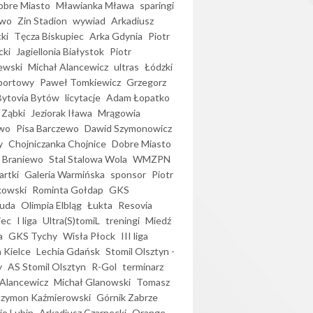
bre Miasto
Mławianka Mława
sparingi
ewo
Zin Stadion
wywiad
Arkadiusz
ki
Tęcza Biskupiec
Arka Gdynia
Piotr
cki
Jagiellonia Białystok
Piotr
ewski
Michał Alancewicz
ultras
Łódzki
portowy
Paweł Tomkiewicz
Grzegorz
Bytovia Bytów
licytacje
Adam Łopatko
 Ząbki
Jeziorak Iława
Mrągowia
wo
Pisa Barczewo
Dawid Szymonowicz
y
Chojniczanka Chojnice
Dobre Miasto
 Braniewo
Stal Stalowa Wola
WMZPN
artki
Galeria Warmińska
sponsor
Piotr
kowski
Rominta Gołdap
GKS
uda
Olimpia Elbląg
Łukta
Resovia
iec
I liga
Ultra(S)tomiL
treningi
Miedź
a
GKS Tychy
Wisła Płock
III liga
 Kielce
Lechia Gdańsk
Stomil Olsztyn -
y
AS Stomil Olsztyn
R-Gol
terminarz
Alancewicz
Michał Glanowski
Tomasz
Szymon Kaźmierowski
Górnik Zabrze
ie Lubin
Arkadiusz Czarnecki
Orange