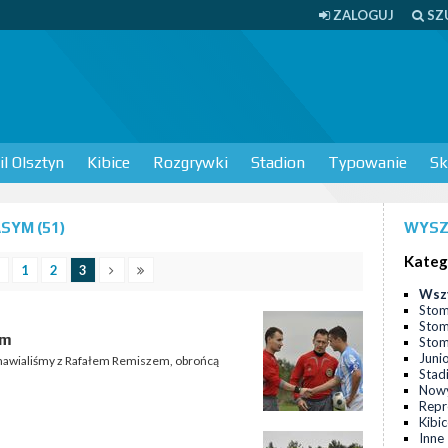
ZALOGUJ
SZ
l Olsztyn
Kibice
Rozgrywki
Stadion
Typowanie
Sk
SYM (51)
WYSZ
Kateg
1
2
3
Wsz
Stom
Stom
em
Stomi
Juni
ozmawialiśmy z Rafałem Remiszem, obrońcą
Stad
Nowy
Repr
Kibi
Inne