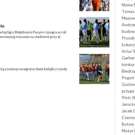
Nowe M
Tomasz
Mazowi
Andrze
iu
budowa
rtej ligi z Błękitnymi Pasym rozegra w roli
 renowację murawy na stadionie przy al.
Prusz
Łukasz 
Artur 
Garbar
konkur
ą zostaną rozegrane dwie kolejki z rundy
Biedrz
Pogoń 
Gutów
przyg
Piotr S
Jarocin
Jacek 
Czeres
Bytom
Motor 