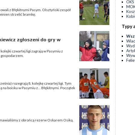
OKS 
MOKS
owali z Błękitnymi Pasym. Olsztyński zespół
Kos
winien strzelić bramkę.
Kobi
Typy 
Wsz
kiewicz zgłoszeni do gry w
Wia
Wyda
Arty
kolejki czwartej ligi zagrają w Pasymiu z
Wyw
ą gospodarzem.
Feli
eśnia) rozegrają 8. kolejkę czwartej ligi. Tym
ą na boisku w Pasymiu z... Błękitnymi. Początek
mawialiśmy z obrońcą rezerw Oskarem Osiką.