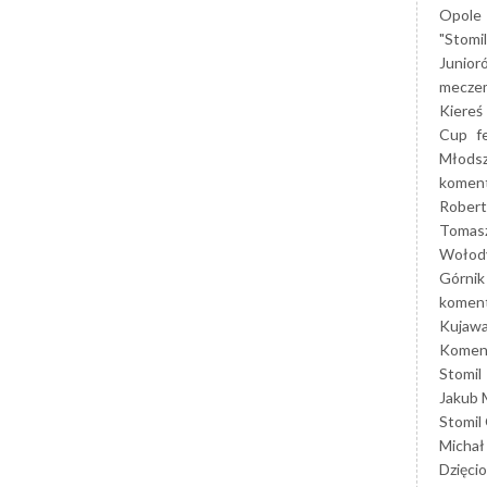
Opole
"Stomi
Junior
mecze
Kiereś
Cup
f
Młods
koment
Robert
Tomas
Wołod
Górnik
koment
Kujaw
Koment
Stomil
Jakub 
Stomil
Michał
Dzięcio