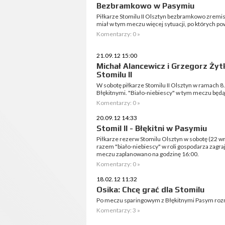
Bezbramkowo w Pasymiu
Piłkarze Stomilu II Olsztyn bezbramkowo zremis
miał w tym meczu więcej sytuacji, po których po
Komentarzy: 0 »
21.09.12 15:00
Michał Alancewicz i Grzegorz Żyt
Stomilu II
W sobotę piłkarze Stomilu II Olsztyn w ramach 8. 
Błękitnymi. "Biało-niebiescy" w tym meczu będ
Komentarzy: 0 »
20.09.12 14:33
Stomil II - Błękitni w Pasymiu
Piłkarze rezerw Stomilu Olsztyn w sobotę (22 wrz
razem "biało-niebiescy" w roli gospodarza zagraj
meczu zaplanowano na godzinę 16:00.
Komentarzy: 0 »
18.02.12 11:32
Osika: Chcę grać dla Stomilu
Po meczu sparingowym z Błękitnymi Pasym roz
Komentarzy: 3 »