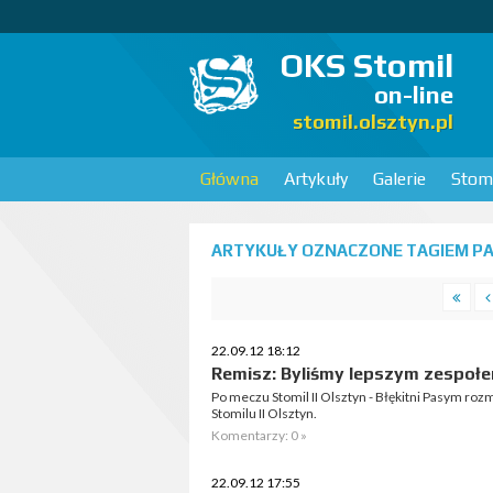
OKS Stomil
on-line
stomil.olsztyn.pl
Główna
Artykuły
Galerie
Stomi
ARTYKUŁY OZNACZONE TAGIEM PA
22.09.12 18:12
Remisz: Byliśmy lepszym zespoł
Po meczu Stomil II Olsztyn - Błękitni Pasym r
Stomilu II Olsztyn.
Komentarzy: 0 »
22.09.12 17:55