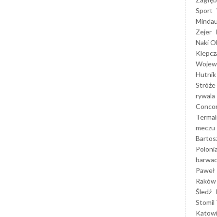
Sport
Mindau
Zejer
Naki O
Klepcz
Wojewó
Hutnik
Stróże
rywala
Concor
Termal
meczu
Bartos
Poloni
barwac
Paweł 
Raków
Śledź
Stomil 
Katow