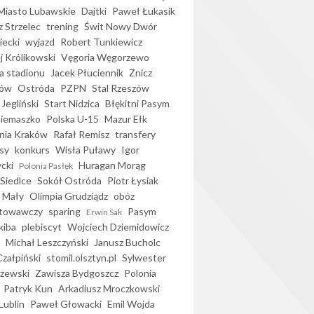
iasto Lubawskie
Dajtki
Paweł Łukasik
 Strzelec
trening
Świt Nowy Dwór
ecki
wyjazd
Robert Tunkiewicz
j Królikowski
Vęgoria Węgorzewo
 stadionu
Jacek Płuciennik
Znicz
ków
Ostróda
PZPN
Stal Rzeszów
Jegliński
Start Nidzica
Błękitni Pasym
Siemaszko
Polska U-15
Mazur Ełk
nia Kraków
Rafał Remisz
transfery
sy
konkurs
Wisła Puławy
Igor
ycki
Huragan Morąg
Polonia Pasłęk
Siedlce
Sokół Ostróda
Piotr Łysiak
 Mały
Olimpia Grudziądz
obóz
otowawczy
sparing
Pasym
Erwin Sak
kiba
plebiscyt
Wojciech Dziemidowicz
Michał Leszczyński
Janusz Bucholc
Czałpiński
stomil.olsztyn.pl
Sylwester
zewski
Zawisza Bydgoszcz
Polonia
Patryk Kun
Arkadiusz Mroczkowski
Lublin
Paweł Głowacki
Emil Wojda