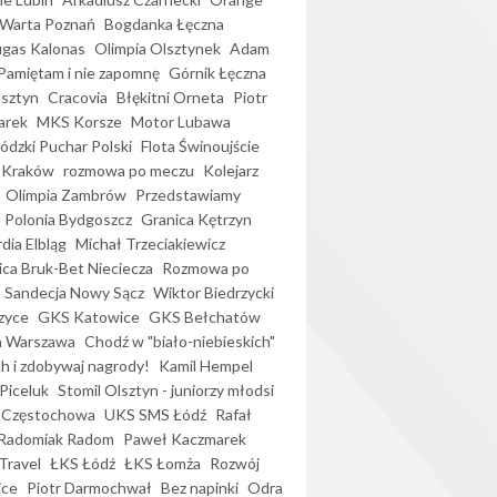
Warta Poznań
Bogdanka Łęczna
gas Kalonas
Olimpia Olsztynek
Adam
Pamiętam i nie zapomnę
Górnik Łęczna
lsztyn
Cracovia
Błękitni Orneta
Piotr
arek
MKS Korsze
Motor Lubawa
dzki Puchar Polski
Flota Świnoujście
 Kraków
rozmowa po meczu
Kolejarz
Olimpia Zambrów
Przedstawiamy
Polonia Bydgoszcz
Granica Kętrzyn
dia Elbląg
Michał Trzeciakiewicz
ica Bruk-Bet Nieciecza
Rozmowa po
Sandecja Nowy Sącz
Wiktor Biedrzycki
zyce
GKS Katowice
GKS Bełchatów
a Warszawa
Chodź w "biało-niebieskich"
h i zdobywaj nagrody!
Kamil Hempel
Piceluk
Stomil Olsztyn - juniorzy młodsi
 Częstochowa
UKS SMS Łódź
Rafał
Radomiak Radom
Paweł Kaczmarek
Travel
ŁKS Łódź
ŁKS Łomża
Rozwój
ice
Piotr Darmochwał
Bez napinki
Odra