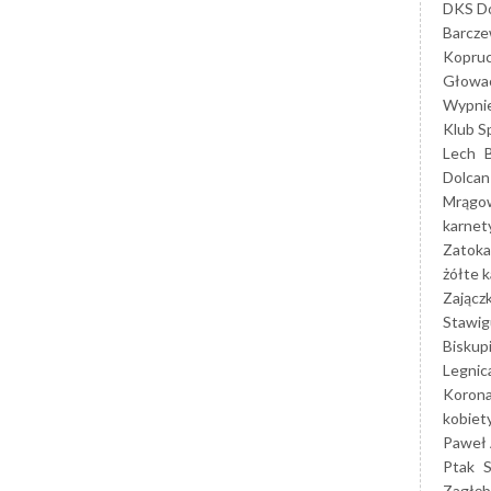
DKS Do
Barcz
Kopruc
Głowa
Wypni
Klub S
Lech
Dolcan
Mrągo
karnet
Zatoka
żółte k
Zającz
Stawig
Biskup
Legnic
Korona
kobiet
Paweł 
Ptak
Zagłęb