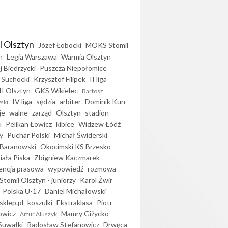
l Olsztyn
Józef Łobocki
MOKS Stomil
n
Legia Warszawa
Warmia Olsztyn
j Biedrzycki
Puszcza Niepołomice
 Suchocki
Krzysztof Filipek
II liga
II Olsztyn
GKS Wikielec
Bartosz
IV liga
sędzia
arbiter
Dominik Kun
ski
je
walne
zarząd
Olsztyn
stadion
u
Pelikan Łowicz
kibice
Widzew Łódź
y
Puchar Polski
Michał Świderski
Baranowski
Okocimski KS Brzesko
iała Piska
Zbigniew Kaczmarek
encja prasowa
wypowiedź
rozmowa
Stomil Olsztyn - juniorzy
Karol Żwir
Polska U-17
Daniel Michałowski
sklep.pl
koszulki
Ekstraklasa
Piotr
owicz
Mamry Giżycko
Artur Aluszyk
Suwałki
Radosław Stefanowicz
Drwęca