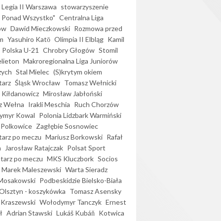
Legia II Warszawa
stowarzyszenie
l Ponad Wszystko"
Centralna Liga
ów
Dawid Mieczkowski
Rozmowa przed
m
Yasuhiro Katō
Olimpia II Elbląg
Kamil
Polska U-21
Chrobry Głogów
Stomil
elieton
Makroregionalna Liga Juniorów
zych
Stal Mielec
(S)krytym okiem
arz
Śląsk Wrocław
Tomasz Wełnicki
 Kiłdanowicz
Mirosław Jabłoński
z Wełna
Irakli Meschia
Ruch Chorzów
ymyr Kowal
Polonia Lidzbark Warmiński
 Polkowice
Zagłębie Sosnowiec
arz po meczu
Mariusz Borkowski
Rafał
a
Jarosław Ratajczak
Polsat Sport
arz po meczu
MKS Kluczbork
Socios
Marek Maleszewski
Warta Sieradz
Mosakowski
Podbeskidzie Bielsko-Biała
 Olsztyn - koszykówka
Tomasz Asensky
 Kraszewski
Wołodymyr Tanczyk
Ernest
ł
Adrian Stawski
Lukáš Kubáň
Kotwica