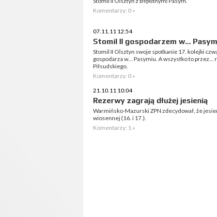
Stomil II Olsztyn z Błękitnymi Pasym.
Komentarzy: 0 »
07.11.11 12:54
Stomil II gospodarzem w... Pasym
Stomil II Olsztyn swoje spotkanie 17. kolejki czwa
gospodarza w... Pasymiu. A wszystko to przez...
Piłsudskiego.
Komentarzy: 0 »
21.10.11 10:04
Rezerwy zagrają dłużej jesienią
Warmińsko-Mazurski ZPN zdecydował, że jesieni
wiosennej (16. i 17.).
Komentarzy: 1 »