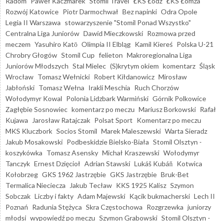
Radom
Paweł Kaczmarek
Stomil Travel
ŁKS Łódź
ŁKS Łomża
Rozwój Katowice
Piotr Darmochwał
Bez napinki
Odra Opole
Legia II Warszawa
stowarzyszenie "Stomil Ponad Wszystko"
Centralna Liga Juniorów
Dawid Mieczkowski
Rozmowa przed
meczem
Yasuhiro Katō
Olimpia II Elbląg
Kamil Kiereś
Polska U-21
Chrobry Głogów
Stomil Cup
felieton
Makroregionalna Liga
Juniorów Młodszych
Stal Mielec
(S)krytym okiem
komentarz
Śląsk
Wrocław
Tomasz Wełnicki
Robert Kiłdanowicz
Mirosław
Jabłoński
Tomasz Wełna
Irakli Meschia
Ruch Chorzów
Wołodymyr Kowal
Polonia Lidzbark Warmiński
Górnik Polkowice
Zagłębie Sosnowiec
komentarz po meczu
Mariusz Borkowski
Rafał
Kujawa
Jarosław Ratajczak
Polsat Sport
Komentarz po meczu
MKS Kluczbork
Socios Stomil
Marek Maleszewski
Warta Sieradz
Jakub Mosakowski
Podbeskidzie Bielsko-Biała
Stomil Olsztyn -
koszykówka
Tomasz Asensky
Michał Kraszewski
Wołodymyr
Tanczyk
Ernest Dzięcioł
Adrian Stawski
Lukáš Kubáň
Kotwica
Kołobrzeg
GKS 1962 Jastrzębie
GKS Jastrzębie
Bruk-Bet
Termalica Nieciecza
Jakub Tecław
KKS 1925 Kalisz
Szymon
Sobczak
Liczby i fakty
Adam Majewski
Kącik bukmacherski
Lech II
Poznań
Radunia Stężyca
Skra Częstochowa
Rozgrzewka
juniorzy
młodsi
wypowiedź po meczu
Szymon Grabowski
Stomil Olsztyn -