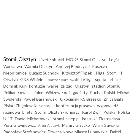
Stomil Olsztyn
Józef Łobocki
MOKS Stomil Olsztyn
Legia
Warszawa
Warmia Olsztyn
Andrzej Biedrzycki
Puszcza
Niepołomice
Łukasz Suchocki
Krzysztof Filipek
II liga
Stomil II
Olsztyn
GKS Wikielec
IV liga
sędzia
arbiter
Bartosz Bartkowski
Dominik Kun
kontuzje
walne
zarząd
Olsztyn
stadion Stomilu
Pelikan Łowicz
kibice
Widzew Łódź
gadżety
Puchar Polski
Michał
Świderski
Paweł Baranowski
Okocimski KS Brzesko
Znicz Biała
Piska
Zbigniew Kaczmarek
konferencja prasowa
wypowiedź
rozmowa
bilety
Stomil Olsztyn - juniorzy
Karol Żwir
Polska
Polska
U-17
Daniel Michałowski
stomil-sklep.pl
koszulki
Ekstraklasa
Piotr Grzymowicz
Mamry Giżycko
Wigry Suwałki
Artur Aluszyk
Radosław Stefanowicz
Drwęca Nowe Miasto Lubawskie
Dajtki