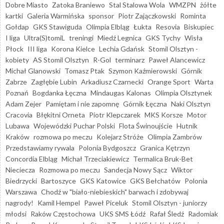
Dobre Miasto
Zatoka Braniewo
Stal Stalowa Wola
WMZPN
żółte
kartki
Galeria Warmińska
sponsor
Piotr Zajączkowski
Rominta
Gołdap
GKS Stawiguda
Olimpia Elbląg
Łukta
Resovia
Biskupiec
I liga
Ultra(S)tomiL
treningi
Miedź Legnica
GKS Tychy
Wisła
Płock
III liga
Korona Kielce
Lechia Gdańsk
Stomil Olsztyn -
kobiety
AS Stomil Olsztyn
R-Gol
terminarz
Paweł Alancewicz
Michał Glanowski
Tomasz Ptak
Szymon Kaźmierowski
Górnik
Zabrze
Zagłębie Lubin
Arkadiusz Czarnecki
Orange Sport
Warta
Poznań
Bogdanka Łęczna
Mindaugas Kalonas
Olimpia Olsztynek
Adam Zejer
Pamiętam i nie zapomnę
Górnik Łęczna
Naki Olsztyn
Cracovia
Błękitni Orneta
Piotr Klepczarek
MKS Korsze
Motor
Lubawa
Wojewódzki Puchar Polski
Flota Świnoujście
Hutnik
Kraków
rozmowa po meczu
Kolejarz Stróże
Olimpia Zambrów
Przedstawiamy rywala
Polonia Bydgoszcz
Granica Kętrzyn
Concordia Elbląg
Michał Trzeciakiewicz
Termalica Bruk-Bet
Nieciecza
Rozmowa po meczu
Sandecja Nowy Sącz
Wiktor
Biedrzycki
Bartoszyce
GKS Katowice
GKS Bełchatów
Polonia
Warszawa
Chodź w "biało-niebieskich" barwach i zdobywaj
nagrody!
Kamil Hempel
Paweł Piceluk
Stomil Olsztyn - juniorzy
młodsi
Raków Częstochowa
UKS SMS Łódź
Rafał Śledź
Radomiak