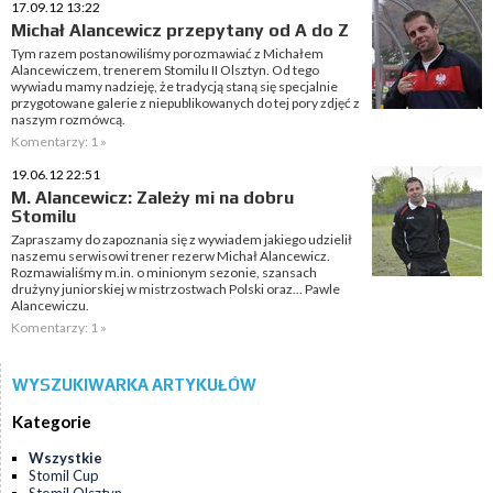
17.09.12 13:22
Michał Alancewicz przepytany od A do Z
Tym razem postanowiliśmy porozmawiać z Michałem
Alancewiczem, trenerem Stomilu II Olsztyn. Od tego
wywiadu mamy nadzieję, że tradycją staną się specjalnie
przygotowane galerie z niepublikowanych do tej pory zdjęć z
naszym rozmówcą.
Komentarzy: 1 »
19.06.12 22:51
M. Alancewicz: Zależy mi na dobru
Stomilu
Zapraszamy do zapoznania się z wywiadem jakiego udzielił
naszemu serwisowi trener rezerw Michał Alancewicz.
Rozmawialiśmy m.in. o minionym sezonie, szansach
drużyny juniorskiej w mistrzostwach Polski oraz... Pawle
Alancewiczu.
Komentarzy: 1 »
WYSZUKIWARKA ARTYKUŁÓW
Kategorie
Wszystkie
Stomil Cup