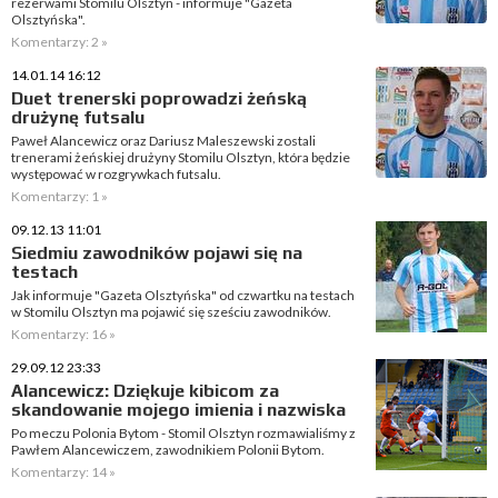
rezerwami Stomilu Olsztyn - informuje "Gazeta
Olsztyńska".
Komentarzy: 2 »
14.01.14 16:12
Duet trenerski poprowadzi żeńską
drużynę futsalu
Paweł Alancewicz oraz Dariusz Maleszewski zostali
trenerami żeńskiej drużyny Stomilu Olsztyn, która będzie
występować w rozgrywkach futsalu.
Komentarzy: 1 »
09.12.13 11:01
Siedmiu zawodników pojawi się na
testach
Jak informuje "Gazeta Olsztyńska" od czwartku na testach
w Stomilu Olsztyn ma pojawić się sześciu zawodników.
Komentarzy: 16 »
29.09.12 23:33
Alancewicz: Dziękuje kibicom za
skandowanie mojego imienia i nazwiska
Po meczu Polonia Bytom - Stomil Olsztyn rozmawialiśmy z
Pawłem Alancewiczem, zawodnikiem Polonii Bytom.
Komentarzy: 14 »