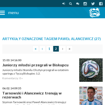
menu
ARTYKUŁY OZNACZONE TAGIEM PAWEŁ ALANCEWICZ (27)
1
2
15.03.14 16:00
Juniorzy młodsi przegrali w Biskupcu
Juniorzy młodsi Stomilu Olsztyn przegrali w ostatnim
sparingu z Tęczą Biskupiec 1:2.
Komentarzy: 0 »
06.02.14 09:35
Tarnowski i Alancewicz trenują w
rezerwach
Szymon Tarnowski oraz Paweł Alancewicz trenują z