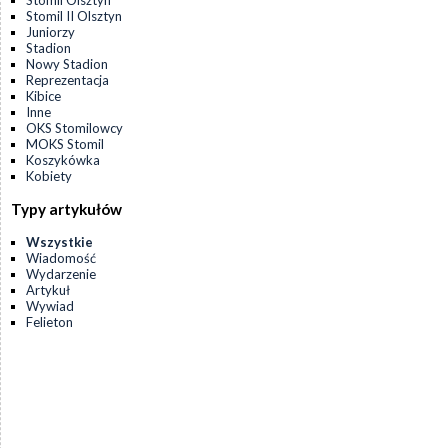
Stomil Olsztyn
Stomil II Olsztyn
Juniorzy
Stadion
Nowy Stadion
Reprezentacja
Kibice
Inne
OKS Stomilowcy
MOKS Stomil
Koszykówka
Kobiety
Typy artykułów
Wszystkie
Wiadomość
Wydarzenie
Artykuł
Wywiad
Felieton