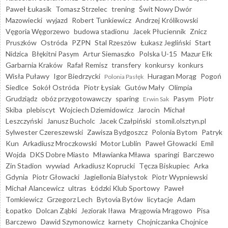
Paweł Łukasik
Tomasz Strzelec
trening
Świt Nowy Dwór
Mazowiecki
wyjazd
Robert Tunkiewicz
Andrzej Królikowski
Vęgoria Węgorzewo
budowa stadionu
Jacek Płuciennik
Znicz
Pruszków
Ostróda
PZPN
Stal Rzeszów
Łukasz Jegliński
Start
Nidzica
Błękitni Pasym
Artur Siemaszko
Polska U-15
Mazur Ełk
Garbarnia Kraków
Rafał Remisz
transfery
konkursy
konkurs
Wisła Puławy
Igor Biedrzycki
Huragan Morąg
Pogoń
Polonia Pasłęk
Siedlce
Sokół Ostróda
Piotr Łysiak
Gutów Mały
Olimpia
Grudziądz
obóz przygotowawczy
sparing
Pasym
Piotr
Erwin Sak
Skiba
plebiscyt
Wojciech Dziemidowicz
Jarocin
Michał
Leszczyński
Janusz Bucholc
Jacek Czałpiński
stomil.olsztyn.pl
Sylwester Czereszewski
Zawisza Bydgoszcz
Polonia Bytom
Patryk
Kun
Arkadiusz Mroczkowski
Motor Lublin
Paweł Głowacki
Emil
Wojda
DKS Dobre Miasto
Mławianka Mława
sparingi
Barczewo
Zin Stadion
wywiad
Arkadiusz Koprucki
Tęcza Biskupiec
Arka
Gdynia
Piotr Głowacki
Jagiellonia Białystok
Piotr Wypniewski
Michał Alancewicz
ultras
Łódzki Klub Sportowy
Paweł
Tomkiewicz
Grzegorz Lech
Bytovia Bytów
licytacje
Adam
Łopatko
Dolcan Ząbki
Jeziorak Iława
Mrągowia Mrągowo
Pisa
Barczewo
Dawid Szymonowicz
karnety
Chojniczanka Chojnice