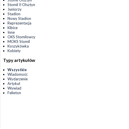
Stomil Olsztyn
Stomil II Olsztyn
Juniorzy
Stadion
Nowy Stadion
Reprezentacja
Kibice
Inne
OKS Stomilowcy
MOKS Stomil
Koszykówka
Kobiety
Typy artykułów
Wszystkie
Wiadomość
Wydarzenie
Artykuł
Wywiad
Felieton