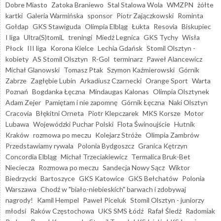
Dobre Miasto
Zatoka Braniewo
Stal Stalowa Wola
WMZPN
żółte
kartki
Galeria Warmińska
sponsor
Piotr Zajączkowski
Rominta
Gołdap
GKS Stawiguda
Olimpia Elbląg
Łukta
Resovia
Biskupiec
I liga
Ultra(S)tomiL
treningi
Miedź Legnica
GKS Tychy
Wisła
Płock
III liga
Korona Kielce
Lechia Gdańsk
Stomil Olsztyn -
kobiety
AS Stomil Olsztyn
R-Gol
terminarz
Paweł Alancewicz
Michał Glanowski
Tomasz Ptak
Szymon Kaźmierowski
Górnik
Zabrze
Zagłębie Lubin
Arkadiusz Czarnecki
Orange Sport
Warta
Poznań
Bogdanka Łęczna
Mindaugas Kalonas
Olimpia Olsztynek
Adam Zejer
Pamiętam i nie zapomnę
Górnik Łęczna
Naki Olsztyn
Cracovia
Błękitni Orneta
Piotr Klepczarek
MKS Korsze
Motor
Lubawa
Wojewódzki Puchar Polski
Flota Świnoujście
Hutnik
Kraków
rozmowa po meczu
Kolejarz Stróże
Olimpia Zambrów
Przedstawiamy rywala
Polonia Bydgoszcz
Granica Kętrzyn
Concordia Elbląg
Michał Trzeciakiewicz
Termalica Bruk-Bet
Nieciecza
Rozmowa po meczu
Sandecja Nowy Sącz
Wiktor
Biedrzycki
Bartoszyce
GKS Katowice
GKS Bełchatów
Polonia
Warszawa
Chodź w "biało-niebieskich" barwach i zdobywaj
nagrody!
Kamil Hempel
Paweł Piceluk
Stomil Olsztyn - juniorzy
młodsi
Raków Częstochowa
UKS SMS Łódź
Rafał Śledź
Radomiak