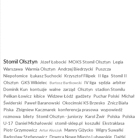
Stomil Olsztyn
Józef Łobocki
MOKS Stomil Olsztyn
Legia
Warszawa
Warmia Olsztyn
Andrzej Biedrzycki
Puszcza
Niepołomice
Łukasz Suchocki
Krzysztof Filipek
II liga
Stomil II
Olsztyn
GKS Wikielec
IV liga
sędzia
arbiter
Bartosz Bartkowski
Dominik Kun
kontuzje
walne
zarząd
Olsztyn
stadion Stomilu
Pelikan Łowicz
kibice
Widzew Łódź
gadżety
Puchar Polski
Michał
Świderski
Paweł Baranowski
Okocimski KS Brzesko
Znicz Biała
Piska
Zbigniew Kaczmarek
konferencja prasowa
wypowiedź
rozmowa
bilety
Stomil Olsztyn - juniorzy
Karol Żwir
Polska
Polska
U-17
Daniel Michałowski
stomil-sklep.pl
koszulki
Ekstraklasa
Piotr Grzymowicz
Mamry Giżycko
Wigry Suwałki
Artur Aluszyk
Radosław Stefanowicz
Drwęca Nowe Miasto Lubawskie
Dajtki