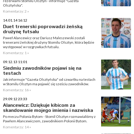
rezerwami Stomilu Olsztyn - informuje "Gazeta
Olsztyńska".
Komentarzy: 2 »
14.01.14 16:12
Duet trenerski poprowadzi żeńską
drużynę futsalu
Paweł Alancewicz oraz Dariusz Maleszewski zostali
trenerami żeńskiej drużyny Stomilu Olsztyn, która będzie
występować w rozgrywkach futsalu.
Komentarzy: 1 »
09.12.13 11:01
Siedmiu zawodników pojawi się na
testach
Jak informuje "Gazeta Olsztyńska" od czwartku na testach
w Stomilu Olsztyn ma pojawić się sześciu zawodników.
Komentarzy: 16 »
29.09.12 23:33
Alancewicz: Dziękuje kibicom za
skandowanie mojego imienia i nazwiska
Po meczu Polonia Bytom - Stomil Olsztyn rozmawialiśmy z
Pawłem Alancewiczem, zawodnikiem Polonii Bytom.
Komentarzy: 14 »