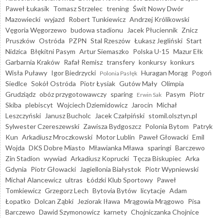
Paweł Łukasik
Tomasz Strzelec
trening
Świt Nowy Dwór
Mazowiecki
wyjazd
Robert Tunkiewicz
Andrzej Królikowski
Vęgoria Węgorzewo
budowa stadionu
Jacek Płuciennik
Znicz
Pruszków
Ostróda
PZPN
Stal Rzeszów
Łukasz Jegliński
Start
Nidzica
Błękitni Pasym
Artur Siemaszko
Polska U-15
Mazur Ełk
Garbarnia Kraków
Rafał Remisz
transfery
konkursy
konkurs
Wisła Puławy
Igor Biedrzycki
Huragan Morąg
Pogoń
Polonia Pasłęk
Siedlce
Sokół Ostróda
Piotr Łysiak
Gutów Mały
Olimpia
Grudziądz
obóz przygotowawczy
sparing
Pasym
Piotr
Erwin Sak
Skiba
plebiscyt
Wojciech Dziemidowicz
Jarocin
Michał
Leszczyński
Janusz Bucholc
Jacek Czałpiński
stomil.olsztyn.pl
Sylwester Czereszewski
Zawisza Bydgoszcz
Polonia Bytom
Patryk
Kun
Arkadiusz Mroczkowski
Motor Lublin
Paweł Głowacki
Emil
Wojda
DKS Dobre Miasto
Mławianka Mława
sparingi
Barczewo
Zin Stadion
wywiad
Arkadiusz Koprucki
Tęcza Biskupiec
Arka
Gdynia
Piotr Głowacki
Jagiellonia Białystok
Piotr Wypniewski
Michał Alancewicz
ultras
Łódzki Klub Sportowy
Paweł
Tomkiewicz
Grzegorz Lech
Bytovia Bytów
licytacje
Adam
Łopatko
Dolcan Ząbki
Jeziorak Iława
Mrągowia Mrągowo
Pisa
Barczewo
Dawid Szymonowicz
karnety
Chojniczanka Chojnice