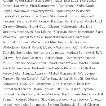
Radom
Paweł Kaczmarek
Stomil Travel
ŁKS Łódź
ŁKS Łomża
Rozwój Katowice
Piotr Darmochwał
Bez napinki
Odra Opole
Legia II Warszawa
stowarzyszenie "Stomil Ponad Wszystko"
Centralna Liga Juniorów
Dawid Mieczkowski
Rozmowa przed
meczem
Yasuhiro Katō
Olimpia II Elbląg
Kamil Kiereś
Polska U-21
Chrobry Głogów
Stomil Cup
felieton
Makroregionalna Liga
Juniorów Młodszych
Stal Mielec
(S)krytym okiem
komentarz
Śląsk
Wrocław
Tomasz Wełnicki
Robert Kiłdanowicz
Mirosław
Jabłoński
Tomasz Wełna
Irakli Meschia
Ruch Chorzów
Wołodymyr Kowal
Polonia Lidzbark Warmiński
Górnik Polkowice
Zagłębie Sosnowiec
komentarz po meczu
Mariusz Borkowski
Rafał
Kujawa
Jarosław Ratajczak
Polsat Sport
Komentarz po meczu
MKS Kluczbork
Socios Stomil
Marek Maleszewski
Warta Sieradz
Jakub Mosakowski
Podbeskidzie Bielsko-Biała
Stomil Olsztyn -
koszykówka
Tomasz Asensky
Michał Kraszewski
Wołodymyr
Tanczyk
Ernest Dzięcioł
Adrian Stawski
Lukáš Kubáň
Kotwica
Kołobrzeg
GKS 1962 Jastrzębie
GKS Jastrzębie
Bruk-Bet
Termalica Nieciecza
Jakub Tecław
KKS 1925 Kalisz
Szymon
Sobczak
Liczby i fakty
Adam Majewski
Kącik bukmacherski
Lech II
Poznań
Radunia Stężyca
Skra Częstochowa
Rozgrzewka
juniorzy
młodsi
wypowiedź po meczu
Szymon Grabowski
Stomil Olsztyn -