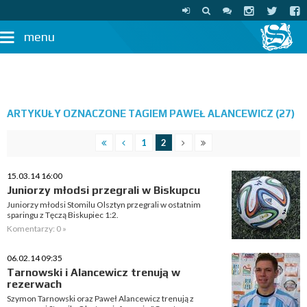
menu
ARTYKUŁY OZNACZONE TAGIEM PAWEŁ ALANCEWICZ (27)
1
2
15.03.14 16:00
Juniorzy młodsi przegrali w Biskupcu
Juniorzy młodsi Stomilu Olsztyn przegrali w ostatnim
sparingu z Tęczą Biskupiec 1:2.
Komentarzy: 0 »
06.02.14 09:35
Tarnowski i Alancewicz trenują w
rezerwach
Szymon Tarnowski oraz Paweł Alancewicz trenują z