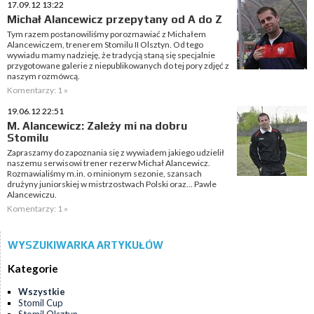
17.09.12 13:22
Michał Alancewicz przepytany od A do Z
Tym razem postanowiliśmy porozmawiać z Michałem
Alancewiczem, trenerem Stomilu II Olsztyn. Od tego
wywiadu mamy nadzieję, że tradycją staną się specjalnie
przygotowane galerie z niepublikowanych do tej pory zdjęć z
naszym rozmówcą.
Komentarzy: 1 »
19.06.12 22:51
M. Alancewicz: Zależy mi na dobru
Stomilu
Zapraszamy do zapoznania się z wywiadem jakiego udzielił
naszemu serwisowi trener rezerw Michał Alancewicz.
Rozmawialiśmy m.in. o minionym sezonie, szansach
drużyny juniorskiej w mistrzostwach Polski oraz... Pawle
Alancewiczu.
Komentarzy: 1 »
WYSZUKIWARKA ARTYKUŁÓW
Kategorie
Wszystkie
Stomil Cup