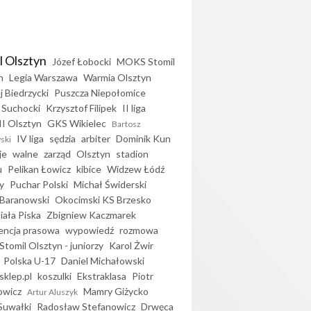
l Olsztyn
Józef Łobocki
MOKS Stomil
n
Legia Warszawa
Warmia Olsztyn
j Biedrzycki
Puszcza Niepołomice
 Suchocki
Krzysztof Filipek
II liga
II Olsztyn
GKS Wikielec
Bartosz
IV liga
sędzia
arbiter
Dominik Kun
ski
je
walne
zarząd
Olsztyn
stadion
u
Pelikan Łowicz
kibice
Widzew Łódź
y
Puchar Polski
Michał Świderski
Baranowski
Okocimski KS Brzesko
iała Piska
Zbigniew Kaczmarek
encja prasowa
wypowiedź
rozmowa
Stomil Olsztyn - juniorzy
Karol Żwir
Polska U-17
Daniel Michałowski
sklep.pl
koszulki
Ekstraklasa
Piotr
owicz
Mamry Giżycko
Artur Aluszyk
Suwałki
Radosław Stefanowicz
Drwęca