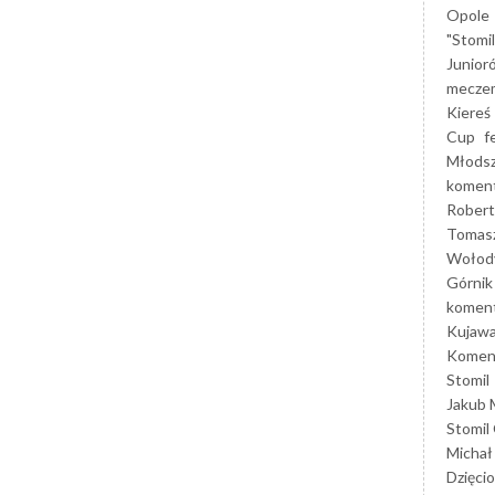
Opole
"Stomi
Junior
mecze
Kiereś
Cup
f
Młods
koment
Robert
Tomas
Wołod
Górnik
koment
Kujaw
Koment
Stomil
Jakub 
Stomil
Michał
Dzięcio