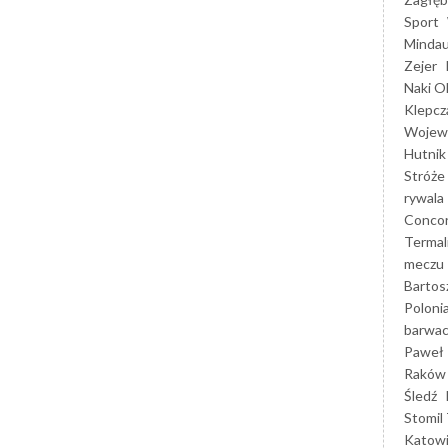
Sport
Mindau
Zejer
Naki O
Klepcz
Wojewó
Hutnik
Stróże
rywala
Concor
Termal
meczu
Bartos
Poloni
barwac
Paweł 
Raków
Śledź
Stomil 
Katow