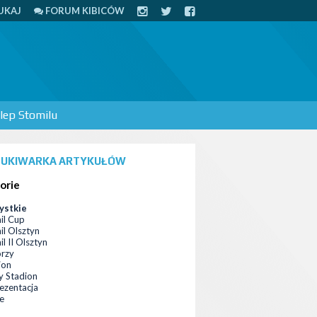
UKAJ
FORUM KIBICÓW
lep Stomilu
UKIWARKA ARTYKUŁÓW
orie
ystkie
il Cup
il Olsztyn
l II Olsztyn
orzy
ion
 Stadion
ezentacja
ce