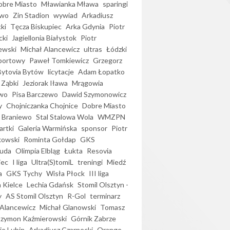
bre Miasto
Mławianka Mława
sparingi
ewo
Zin Stadion
wywiad
Arkadiusz
ki
Tęcza Biskupiec
Arka Gdynia
Piotr
cki
Jagiellonia Białystok
Piotr
ewski
Michał Alancewicz
ultras
Łódzki
portowy
Paweł Tomkiewicz
Grzegorz
Bytovia Bytów
licytacje
Adam Łopatko
 Ząbki
Jeziorak Iława
Mrągowia
wo
Pisa Barczewo
Dawid Szymonowicz
y
Chojniczanka Chojnice
Dobre Miasto
 Braniewo
Stal Stalowa Wola
WMZPN
artki
Galeria Warmińska
sponsor
Piotr
kowski
Rominta Gołdap
GKS
uda
Olimpia Elbląg
Łukta
Resovia
iec
I liga
Ultra(S)tomiL
treningi
Miedź
a
GKS Tychy
Wisła Płock
III liga
 Kielce
Lechia Gdańsk
Stomil Olsztyn -
y
AS Stomil Olsztyn
R-Gol
terminarz
Alancewicz
Michał Glanowski
Tomasz
Szymon Kaźmierowski
Górnik Zabrze
ie Lubin
Arkadiusz Czarnecki
Orange