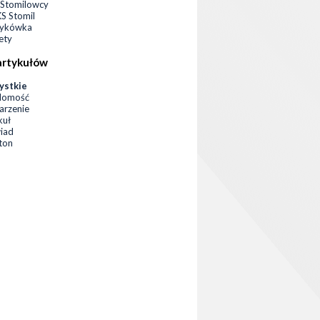
Stomilowcy
 Stomil
zykówka
ety
artykułów
ystkie
domość
rzenie
kuł
iad
eton