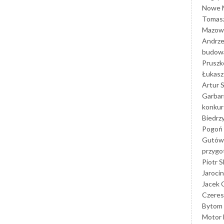
Nowe M
Tomasz
Mazowi
Andrze
budowa
Prusz
Łukasz 
Artur 
Garbar
konkur
Biedrz
Pogoń 
Gutów
przyg
Piotr S
Jarocin
Jacek 
Czeres
Bytom
Motor 