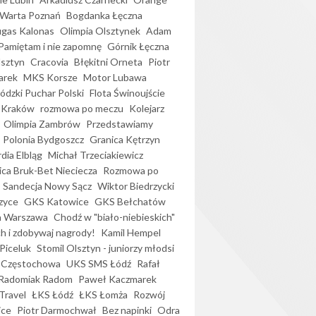
Warta Poznań
Bogdanka Łęczna
gas Kalonas
Olimpia Olsztynek
Adam
Pamiętam i nie zapomnę
Górnik Łęczna
lsztyn
Cracovia
Błękitni Orneta
Piotr
arek
MKS Korsze
Motor Lubawa
dzki Puchar Polski
Flota Świnoujście
 Kraków
rozmowa po meczu
Kolejarz
Olimpia Zambrów
Przedstawiamy
Polonia Bydgoszcz
Granica Kętrzyn
dia Elbląg
Michał Trzeciakiewicz
ica Bruk-Bet Nieciecza
Rozmowa po
Sandecja Nowy Sącz
Wiktor Biedrzycki
zyce
GKS Katowice
GKS Bełchatów
a Warszawa
Chodź w "biało-niebieskich"
h i zdobywaj nagrody!
Kamil Hempel
Piceluk
Stomil Olsztyn - juniorzy młodsi
 Częstochowa
UKS SMS Łódź
Rafał
Radomiak Radom
Paweł Kaczmarek
Travel
ŁKS Łódź
ŁKS Łomża
Rozwój
ice
Piotr Darmochwał
Bez napinki
Odra