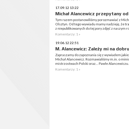
17.09.12 13:22
Michał Alancewicz przepytany od
Tym razem postanowiliśmy porozmawiać z Mich
Olsztyn. Od tego wywiadu mamy nadzieję, że trad
z niepublikowanych do tej pory zdjęć z naszym 
Komentarzy: 1 »
19.06.12 22:51
M. Alancewicz: Zależy mi na dobr
Zapraszamy do zapoznania się z wywiadem jakie
Michał Alancewicz. Rozmawialiśmy m.in. o mini
mistrzostwach Polski oraz... Pawle Alancewiczu.
Komentarzy: 1 »