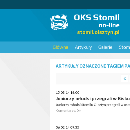
OKS Stomil
on-line
stomil.olsztyn.pl
Główna
Artykuły
Galerie
Stomi
ARTYKUŁY OZNACZONE TAGIEM PA
15.03.14 16:00
Juniorzy młodsi przegrali w Bisk
Juniorzy młodsi Stomilu Olsztyn przegrali w osta
Komentarzy: 0 »
06.02.14 09:35