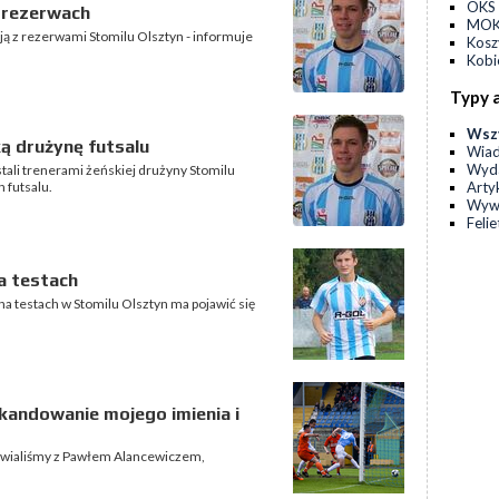
OKS 
w rezerwach
MOKS
ą z rezerwami Stomilu Olsztyn - informuje
Kos
Kobi
Typy 
Wsz
ą drużynę futsalu
Wia
Wyda
ali trenerami żeńskiej drużyny Stomilu
Arty
 futsalu.
Wyw
Feli
a testach
na testach w Stomilu Olsztyn ma pojawić się
skandowanie mojego imienia i
awialiśmy z Pawłem Alancewiczem,