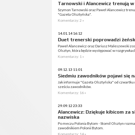
Tarnowski i Alancewicz trenują 
Szymon Tarnowski oraz Paweł Alancewicz trenuj
"Gazeta Olsztyńska".
Komentarzy: 2 »
14.01.14 16:12
Duet trenerski poprowadzi żeńsk
Paweł Alancewicz oraz Dariusz Maleszewski zost
Olsztyn, która będzie występować w rozgrywkach
Komentarzy: 1 »
09.12.13 11:01
Siedmiu zawodników pojawi się n
Jak informuje "Gazeta Olsztyńska" od czwartku 
sześciu zawodników.
Komentarzy: 16 »
29.09.12 23:33
Alancewicz: Dziękuje kibicom za 
nazwiska
Po meczu Polonia Bytom - Stomil Olsztyn rozm
zawodnikiem Polonii Bytom.
Komentarzy: 14 »