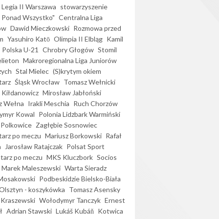
Legia II Warszawa
stowarzyszenie
l Ponad Wszystko"
Centralna Liga
ów
Dawid Mieczkowski
Rozmowa przed
m
Yasuhiro Katō
Olimpia II Elbląg
Kamil
Polska U-21
Chrobry Głogów
Stomil
elieton
Makroregionalna Liga Juniorów
zych
Stal Mielec
(S)krytym okiem
arz
Śląsk Wrocław
Tomasz Wełnicki
 Kiłdanowicz
Mirosław Jabłoński
z Wełna
Irakli Meschia
Ruch Chorzów
ymyr Kowal
Polonia Lidzbark Warmiński
 Polkowice
Zagłębie Sosnowiec
arz po meczu
Mariusz Borkowski
Rafał
a
Jarosław Ratajczak
Polsat Sport
arz po meczu
MKS Kluczbork
Socios
Marek Maleszewski
Warta Sieradz
Mosakowski
Podbeskidzie Bielsko-Biała
 Olsztyn - koszykówka
Tomasz Asensky
 Kraszewski
Wołodymyr Tanczyk
Ernest
ł
Adrian Stawski
Lukáš Kubáň
Kotwica