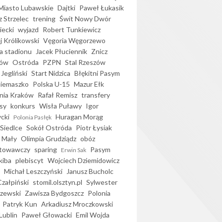
iasto Lubawskie
Dajtki
Paweł Łukasik
 Strzelec
trening
Świt Nowy Dwór
ecki
wyjazd
Robert Tunkiewicz
j Królikowski
Vęgoria Węgorzewo
 stadionu
Jacek Płuciennik
Znicz
ków
Ostróda
PZPN
Stal Rzeszów
Jegliński
Start Nidzica
Błękitni Pasym
Siemaszko
Polska U-15
Mazur Ełk
nia Kraków
Rafał Remisz
transfery
sy
konkurs
Wisła Puławy
Igor
ycki
Huragan Morąg
Polonia Pasłęk
Siedlce
Sokół Ostróda
Piotr Łysiak
 Mały
Olimpia Grudziądz
obóz
otowawczy
sparing
Pasym
Erwin Sak
kiba
plebiscyt
Wojciech Dziemidowicz
Michał Leszczyński
Janusz Bucholc
Czałpiński
stomil.olsztyn.pl
Sylwester
zewski
Zawisza Bydgoszcz
Polonia
Patryk Kun
Arkadiusz Mroczkowski
Lublin
Paweł Głowacki
Emil Wojda