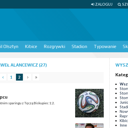
ZALOGUJ
SZ
l Olsztyn
Kibice
Rozgrywki
Stadion
Typowanie
Sk
WEŁ ALANCEWICZ (27)
WYSZ
Kateg
1
2
Wsz
Stom
Stom
upcu
Stomi
Juni
tnim sparingu z Tęczą Biskupiec 1:2.
Stad
Nowy
Repr
Kibi
Inne