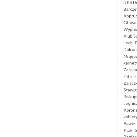
DKS Do
Barcz
Kopruc
Głowa
Wypni
Klub S
Lech
Dolcan
Mrągo
karnet
Zatoka
żółte k
Zającz
Stawig
Biskup
Legnic
Korona
kobiet
Paweł 
Ptak
Zagłęb