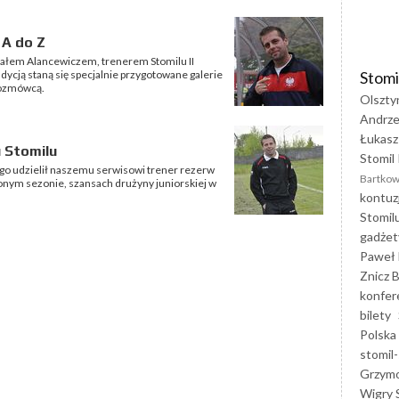
 A do Z
ałem Alancewiczem, trenerem Stomilu II
Stomi
ycją staną się specjalnie przygotowane galerie
rozmówcą.
Olszty
Andrze
Łukasz
u Stomilu
Stomil 
go udzielił naszemu serwisowi trener rezerw
Bartkow
onym sezonie, szansach drużyny juniorskiej w
kontuz
Stomil
gadżet
Paweł 
Znicz B
konfer
bilety
Polska
stomil-
Grzym
Wigry 