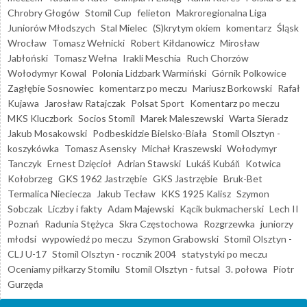
Chrobry Głogów
Stomil Cup
felieton
Makroregionalna Liga
Juniorów Młodszych
Stal Mielec
(S)krytym okiem
komentarz
Śląsk
Wrocław
Tomasz Wełnicki
Robert Kiłdanowicz
Mirosław
Jabłoński
Tomasz Wełna
Irakli Meschia
Ruch Chorzów
Wołodymyr Kowal
Polonia Lidzbark Warmiński
Górnik Polkowice
Zagłębie Sosnowiec
komentarz po meczu
Mariusz Borkowski
Rafał
Kujawa
Jarosław Ratajczak
Polsat Sport
Komentarz po meczu
MKS Kluczbork
Socios Stomil
Marek Maleszewski
Warta Sieradz
Jakub Mosakowski
Podbeskidzie Bielsko-Biała
Stomil Olsztyn -
koszykówka
Tomasz Asensky
Michał Kraszewski
Wołodymyr
Tanczyk
Ernest Dzięcioł
Adrian Stawski
Lukáš Kubáň
Kotwica
Kołobrzeg
GKS 1962 Jastrzębie
GKS Jastrzębie
Bruk-Bet
Termalica Nieciecza
Jakub Tecław
KKS 1925 Kalisz
Szymon
Sobczak
Liczby i fakty
Adam Majewski
Kącik bukmacherski
Lech II
Poznań
Radunia Stężyca
Skra Częstochowa
Rozgrzewka
juniorzy
młodsi
wypowiedź po meczu
Szymon Grabowski
Stomil Olsztyn -
CLJ U-17
Stomil Olsztyn - rocznik 2004
statystyki po meczu
Oceniamy piłkarzy Stomilu
Stomil Olsztyn - futsal
3. połowa
Piotr
Gurzęda