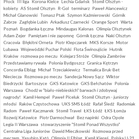
Płock
III liga
Korona Kielce
Lechia Gdańsk
Stomil Olsztyn -
kobiety
AS Stomil Olsztyn
R-Gol
terminarz
Paweł Alancewicz
Michał Glanowski
Tomasz Ptak
Szymon Kaźmierowski
Górnik
Zabrze
Zagłębie Lubin
Arkadiusz Czarnecki
Orange Sport
Warta
Poznań
Bogdanka Łęczna
Mindaugas Kalonas
Olimpia Olsztynek
Adam Zejer
Pamiętam i nie zapomnę
Górnik Łęczna
Naki Olsztyn
Cracovia
Błękitni Orneta
Piotr Klepczarek
MKS Korsze
Motor
Lubawa
Wojewódzki Puchar Polski
Flota Świnoujście
Hutnik
Kraków
rozmowa po meczu
Kolejarz Stróże
Olimpia Zambrów
Przedstawiamy rywala
Polonia Bydgoszcz
Granica Kętrzyn
Concordia Elbląg
Michał Trzeciakiewicz
Termalica Bruk-Bet
Nieciecza
Rozmowa po meczu
Sandecja Nowy Sącz
Wiktor
Biedrzycki
Bartoszyce
GKS Katowice
GKS Bełchatów
Polonia
Warszawa
Chodź w "biało-niebieskich" barwach i zdobywaj
nagrody!
Kamil Hempel
Paweł Piceluk
Stomil Olsztyn - juniorzy
młodsi
Raków Częstochowa
UKS SMS Łódź
Rafał Śledź
Radomiak
Radom
Paweł Kaczmarek
Stomil Travel
ŁKS Łódź
ŁKS Łomża
Rozwój Katowice
Piotr Darmochwał
Bez napinki
Odra Opole
Legia II Warszawa
stowarzyszenie "Stomil Ponad Wszystko"
Centralna Liga Juniorów
Dawid Mieczkowski
Rozmowa przed
meczem
Yasuhiro Katō
Olimpia II Elbląg
Kamil Kiereś
Polska U-21