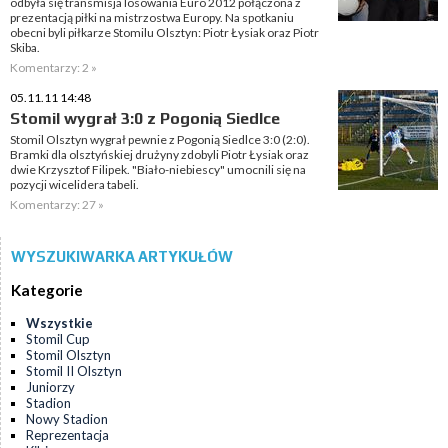
odbyła się transmisja losowania Euro 2012 połączona z
prezentacją piłki na mistrzostwa Europy. Na spotkaniu
obecni byli piłkarze Stomilu Olsztyn: Piotr Łysiak oraz Piotr
Skiba.
Komentarzy: 2 »
05.11.11 14:48
Stomil wygrał 3:0 z Pogonią Siedlce
Stomil Olsztyn wygrał pewnie z Pogonią Siedlce 3:0 (2:0).
Bramki dla olsztyńskiej drużyny zdobyli Piotr Łysiak oraz
dwie Krzysztof Filipek. "Biało-niebiescy" umocnili się na
pozycji wicelidera tabeli.
Komentarzy: 27 »
WYSZUKIWARKA ARTYKUŁÓW
Kategorie
Wszystkie
Stomil Cup
Stomil Olsztyn
Stomil II Olsztyn
Juniorzy
Stadion
Nowy Stadion
Reprezentacja