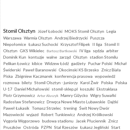
Stomil Olsztyn
Józef Łobocki
MOKS Stomil Olsztyn
Legia
Warszawa
Warmia Olsztyn
Andrzej Biedrzycki
Puszcza
Niepołomice
Łukasz Suchocki
Krzysztof Filipek
II liga
Stomil II
Olsztyn
GKS Wikielec
IV liga
sędzia
arbiter
Bartosz Bartkowski
Dominik Kun
kontuzje
walne
zarząd
Olsztyn
stadion Stomilu
Pelikan Łowicz
kibice
Widzew Łódź
gadżety
Puchar Polski
Michał
Świderski
Paweł Baranowski
Okocimski KS Brzesko
Znicz Biała
Piska
Zbigniew Kaczmarek
konferencja prasowa
wypowiedź
rozmowa
bilety
Stomil Olsztyn - juniorzy
Karol Żwir
Polska
Polska
U-17
Daniel Michałowski
stomil-sklep.pl
koszulki
Ekstraklasa
Piotr Grzymowicz
Mamry Giżycko
Wigry Suwałki
Artur Aluszyk
Radosław Stefanowicz
Drwęca Nowe Miasto Lubawskie
Dajtki
Paweł Łukasik
Tomasz Strzelec
trening
Świt Nowy Dwór
Mazowiecki
wyjazd
Robert Tunkiewicz
Andrzej Królikowski
Vęgoria Węgorzewo
budowa stadionu
Jacek Płuciennik
Znicz
Pruszków
Ostróda
PZPN
Stal Rzeszów
Łukasz Jegliński
Start