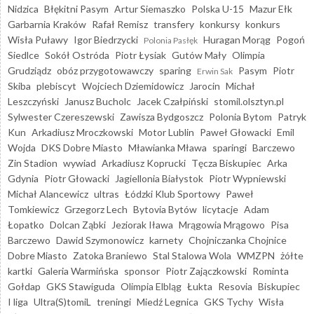
Nidzica
Błękitni Pasym
Artur Siemaszko
Polska U-15
Mazur Ełk
Garbarnia Kraków
Rafał Remisz
transfery
konkursy
konkurs
Wisła Puławy
Igor Biedrzycki
Huragan Morąg
Pogoń
Polonia Pasłęk
Siedlce
Sokół Ostróda
Piotr Łysiak
Gutów Mały
Olimpia
Grudziądz
obóz przygotowawczy
sparing
Pasym
Piotr
Erwin Sak
Skiba
plebiscyt
Wojciech Dziemidowicz
Jarocin
Michał
Leszczyński
Janusz Bucholc
Jacek Czałpiński
stomil.olsztyn.pl
Sylwester Czereszewski
Zawisza Bydgoszcz
Polonia Bytom
Patryk
Kun
Arkadiusz Mroczkowski
Motor Lublin
Paweł Głowacki
Emil
Wojda
DKS Dobre Miasto
Mławianka Mława
sparingi
Barczewo
Zin Stadion
wywiad
Arkadiusz Koprucki
Tęcza Biskupiec
Arka
Gdynia
Piotr Głowacki
Jagiellonia Białystok
Piotr Wypniewski
Michał Alancewicz
ultras
Łódzki Klub Sportowy
Paweł
Tomkiewicz
Grzegorz Lech
Bytovia Bytów
licytacje
Adam
Łopatko
Dolcan Ząbki
Jeziorak Iława
Mrągowia Mrągowo
Pisa
Barczewo
Dawid Szymonowicz
karnety
Chojniczanka Chojnice
Dobre Miasto
Zatoka Braniewo
Stal Stalowa Wola
WMZPN
żółte
kartki
Galeria Warmińska
sponsor
Piotr Zajączkowski
Rominta
Gołdap
GKS Stawiguda
Olimpia Elbląg
Łukta
Resovia
Biskupiec
I liga
Ultra(S)tomiL
treningi
Miedź Legnica
GKS Tychy
Wisła