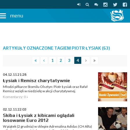
menu
ARTYKUŁY OZNACZONE TAGIEM PIOTR ŁYSIAK (63)
1
2
3
4
04.12.11 21:28
Łysiak i Remisz charytatywnie
Młodzi piłkarze Stomilu Olsztyn: Piotr Łysiak oraz Rafał
Remisz wzięli w niedzielę w akcji charytatywnej.
Komentarzy: 0 »
02.12.11 22:03
Skiba i Łysiak z kibicami oglądali
losowanie Euro 2012
W piątek (2 grudnia) w sklepie Adrenalina Adidas (CH Alfa)