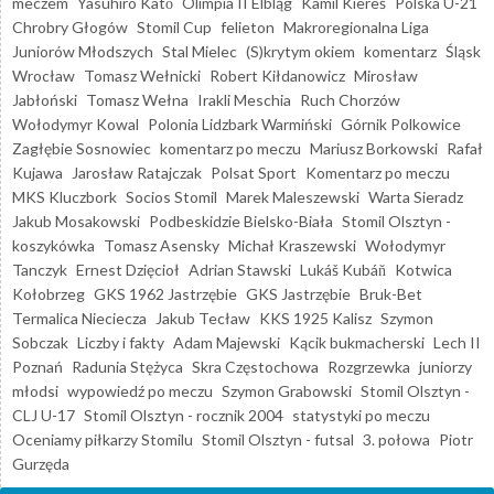
meczem
Yasuhiro Katō
Olimpia II Elbląg
Kamil Kiereś
Polska U-21
Chrobry Głogów
Stomil Cup
felieton
Makroregionalna Liga
Juniorów Młodszych
Stal Mielec
(S)krytym okiem
komentarz
Śląsk
Wrocław
Tomasz Wełnicki
Robert Kiłdanowicz
Mirosław
Jabłoński
Tomasz Wełna
Irakli Meschia
Ruch Chorzów
Wołodymyr Kowal
Polonia Lidzbark Warmiński
Górnik Polkowice
Zagłębie Sosnowiec
komentarz po meczu
Mariusz Borkowski
Rafał
Kujawa
Jarosław Ratajczak
Polsat Sport
Komentarz po meczu
MKS Kluczbork
Socios Stomil
Marek Maleszewski
Warta Sieradz
Jakub Mosakowski
Podbeskidzie Bielsko-Biała
Stomil Olsztyn -
koszykówka
Tomasz Asensky
Michał Kraszewski
Wołodymyr
Tanczyk
Ernest Dzięcioł
Adrian Stawski
Lukáš Kubáň
Kotwica
Kołobrzeg
GKS 1962 Jastrzębie
GKS Jastrzębie
Bruk-Bet
Termalica Nieciecza
Jakub Tecław
KKS 1925 Kalisz
Szymon
Sobczak
Liczby i fakty
Adam Majewski
Kącik bukmacherski
Lech II
Poznań
Radunia Stężyca
Skra Częstochowa
Rozgrzewka
juniorzy
młodsi
wypowiedź po meczu
Szymon Grabowski
Stomil Olsztyn -
CLJ U-17
Stomil Olsztyn - rocznik 2004
statystyki po meczu
Oceniamy piłkarzy Stomilu
Stomil Olsztyn - futsal
3. połowa
Piotr
Gurzęda