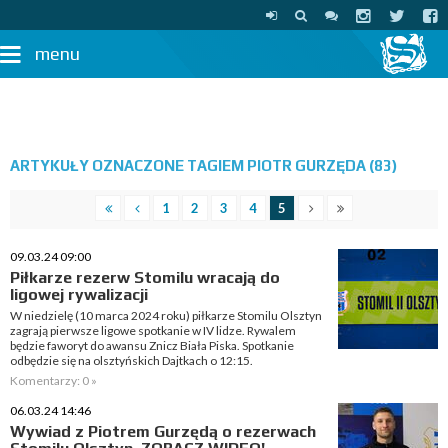
menu
ARTYKUŁY OZNACZONE TAGIEM PIOTR GURZĘDA (83)
1
2
3
4
5
09.03.24 09:00
Piłkarze rezerw Stomilu wracają do
ligowej rywalizacji
W niedzielę (10 marca 2024 roku) piłkarze Stomilu Olsztyn
zagrają pierwsze ligowe spotkanie w IV lidze. Rywalem
będzie faworyt do awansu Znicz Biała Piska. Spotkanie
odbędzie się na olsztyńskich Dajtkach o 12:15.
Komentarzy: 0 »
06.03.24 14:46
Wywiad z Piotrem Gurzędą o rezerwach