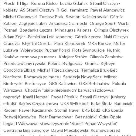
Płock
III liga
Korona Kielce
Lechia Gdańsk
Stomil Olsztyn -
kobiety
AS Stomil Olsztyn
R-Gol
terminarz
Paweł Alancewicz
Michał Glanowski
Tomasz Ptak
Szymon Kaźmierowski
Górnik
Zabrze
Zagłębie Lubin
Arkadiusz Czarnecki
Orange Sport
Warta
Poznań
Bogdanka Łęczna
Mindaugas Kalonas
Olimpia Olsztynek
Adam Zejer
Pamiętam i nie zapomnę
Górnik Łęczna
Naki Olsztyn
Cracovia
Błękitni Orneta
Piotr Klepczarek
MKS Korsze
Motor
Lubawa
Wojewódzki Puchar Polski
Flota Świnoujście
Hutnik
Kraków
rozmowa po meczu
Kolejarz Stróże
Olimpia Zambrów
Przedstawiamy rywala
Polonia Bydgoszcz
Granica Kętrzyn
Concordia Elbląg
Michał Trzeciakiewicz
Termalica Bruk-Bet
Nieciecza
Rozmowa po meczu
Sandecja Nowy Sącz
Wiktor
Biedrzycki
Bartoszyce
GKS Katowice
GKS Bełchatów
Polonia
Warszawa
Chodź w "biało-niebieskich" barwach i zdobywaj
nagrody!
Kamil Hempel
Paweł Piceluk
Stomil Olsztyn - juniorzy
młodsi
Raków Częstochowa
UKS SMS Łódź
Rafał Śledź
Radomiak
Radom
Paweł Kaczmarek
Stomil Travel
ŁKS Łódź
ŁKS Łomża
Rozwój Katowice
Piotr Darmochwał
Bez napinki
Odra Opole
Legia II Warszawa
stowarzyszenie "Stomil Ponad Wszystko"
Centralna Liga Juniorów
Dawid Mieczkowski
Rozmowa przed