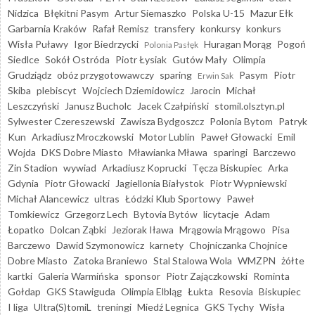
Nidzica
Błękitni Pasym
Artur Siemaszko
Polska U-15
Mazur Ełk
Garbarnia Kraków
Rafał Remisz
transfery
konkursy
konkurs
Wisła Puławy
Igor Biedrzycki
Huragan Morąg
Pogoń
Polonia Pasłęk
Siedlce
Sokół Ostróda
Piotr Łysiak
Gutów Mały
Olimpia
Grudziądz
obóz przygotowawczy
sparing
Pasym
Piotr
Erwin Sak
Skiba
plebiscyt
Wojciech Dziemidowicz
Jarocin
Michał
Leszczyński
Janusz Bucholc
Jacek Czałpiński
stomil.olsztyn.pl
Sylwester Czereszewski
Zawisza Bydgoszcz
Polonia Bytom
Patryk
Kun
Arkadiusz Mroczkowski
Motor Lublin
Paweł Głowacki
Emil
Wojda
DKS Dobre Miasto
Mławianka Mława
sparingi
Barczewo
Zin Stadion
wywiad
Arkadiusz Koprucki
Tęcza Biskupiec
Arka
Gdynia
Piotr Głowacki
Jagiellonia Białystok
Piotr Wypniewski
Michał Alancewicz
ultras
Łódzki Klub Sportowy
Paweł
Tomkiewicz
Grzegorz Lech
Bytovia Bytów
licytacje
Adam
Łopatko
Dolcan Ząbki
Jeziorak Iława
Mrągowia Mrągowo
Pisa
Barczewo
Dawid Szymonowicz
karnety
Chojniczanka Chojnice
Dobre Miasto
Zatoka Braniewo
Stal Stalowa Wola
WMZPN
żółte
kartki
Galeria Warmińska
sponsor
Piotr Zajączkowski
Rominta
Gołdap
GKS Stawiguda
Olimpia Elbląg
Łukta
Resovia
Biskupiec
I liga
Ultra(S)tomiL
treningi
Miedź Legnica
GKS Tychy
Wisła