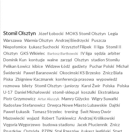
Stomil Olsztyn
Józef Łobocki
MOKS Stomil Olsztyn
Legia
Warszawa
Warmia Olsztyn
Andrzej Biedrzycki
Puszcza
Niepołomice
Łukasz Suchocki
Krzysztof Filipek
II liga
Stomil II
Olsztyn
GKS Wikielec
IV liga
sędzia
arbiter
Bartosz Bartkowski
Dominik Kun
kontuzje
walne
zarząd
Olsztyn
stadion Stomilu
Pelikan Łowicz
kibice
Widzew Łódź
gadżety
Puchar Polski
Michał
Świderski
Paweł Baranowski
Okocimski KS Brzesko
Znicz Biała
Piska
Zbigniew Kaczmarek
konferencja prasowa
wypowiedź
rozmowa
bilety
Stomil Olsztyn - juniorzy
Karol Żwir
Polska
Polska
U-17
Daniel Michałowski
stomil-sklep.pl
koszulki
Ekstraklasa
Piotr Grzymowicz
Mamry Giżycko
Wigry Suwałki
Artur Aluszyk
Radosław Stefanowicz
Drwęca Nowe Miasto Lubawskie
Dajtki
Paweł Łukasik
Tomasz Strzelec
trening
Świt Nowy Dwór
Mazowiecki
wyjazd
Robert Tunkiewicz
Andrzej Królikowski
Vęgoria Węgorzewo
budowa stadionu
Jacek Płuciennik
Znicz
Pruszków
Ostróda
PZPN
Stal Rzeszów
Łukasz Jegliński
Start