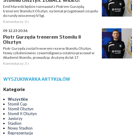
Stomilu Olsztyn. ZOBACZ WIDEO!
Emil Marecki będzie rozmawiał z Piotrem Gurzędą,
trenerem Stomilu II Olsztyn, na temat przygotowań zespołu
do rundy wiosennej IV ligi.
Komentarzy: 0 »
09.12.23 20:36
Piotr Gurzęda trenerem Stomilu II
Olsztyn
Piotr Gurzęda został trenerem rezerw Stomilu Olsztyn.
Nowy szkoleniowiec czwartoligowca ostatnio pracował w
Akademii Stomilu, prowadząc drużynę do lat 17.
Komentarzy: 3 »
WYSZUKIWARKA ARTYKUŁÓW
Kategorie
Wszystkie
Stomil Cup
Stomil Olsztyn
Stomil II Olsztyn
Juniorzy
Stadion
Nowy Stadion
Reprezentacja