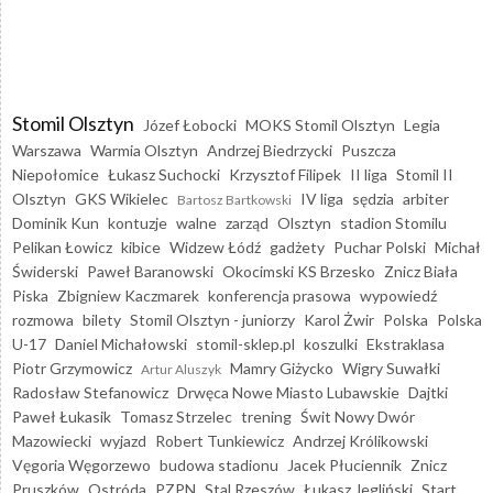
Stomil Olsztyn
Józef Łobocki
MOKS Stomil Olsztyn
Legia
Warszawa
Warmia Olsztyn
Andrzej Biedrzycki
Puszcza
Niepołomice
Łukasz Suchocki
Krzysztof Filipek
II liga
Stomil II
Olsztyn
GKS Wikielec
IV liga
sędzia
arbiter
Bartosz Bartkowski
Dominik Kun
kontuzje
walne
zarząd
Olsztyn
stadion Stomilu
Pelikan Łowicz
kibice
Widzew Łódź
gadżety
Puchar Polski
Michał
Świderski
Paweł Baranowski
Okocimski KS Brzesko
Znicz Biała
Piska
Zbigniew Kaczmarek
konferencja prasowa
wypowiedź
rozmowa
bilety
Stomil Olsztyn - juniorzy
Karol Żwir
Polska
Polska
U-17
Daniel Michałowski
stomil-sklep.pl
koszulki
Ekstraklasa
Piotr Grzymowicz
Mamry Giżycko
Wigry Suwałki
Artur Aluszyk
Radosław Stefanowicz
Drwęca Nowe Miasto Lubawskie
Dajtki
Paweł Łukasik
Tomasz Strzelec
trening
Świt Nowy Dwór
Mazowiecki
wyjazd
Robert Tunkiewicz
Andrzej Królikowski
Vęgoria Węgorzewo
budowa stadionu
Jacek Płuciennik
Znicz
Pruszków
Ostróda
PZPN
Stal Rzeszów
Łukasz Jegliński
Start