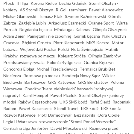
Płock
III liga
Korona Kielce
Lechia Gdańsk
Stomil Olsztyn -
kobiety
AS Stomil Olsztyn
R-Gol
terminarz
Paweł Alancewicz
Michał Glanowski
Tomasz Ptak
Szymon Kaźmierowski
Górnik
Zabrze
Zagłębie Lubin
Arkadiusz Czarnecki
Orange Sport
Warta
Poznań
Bogdanka Łęczna
Mindaugas Kalonas
Olimpia Olsztynek
Adam Zejer
Pamiętam i nie zapomnę
Górnik Łęczna
Naki Olsztyn
Cracovia
Błękitni Orneta
Piotr Klepczarek
MKS Korsze
Motor
Lubawa
Wojewódzki Puchar Polski
Flota Świnoujście
Hutnik
Kraków
rozmowa po meczu
Kolejarz Stróże
Olimpia Zambrów
Przedstawiamy rywala
Polonia Bydgoszcz
Granica Kętrzyn
Concordia Elbląg
Michał Trzeciakiewicz
Termalica Bruk-Bet
Nieciecza
Rozmowa po meczu
Sandecja Nowy Sącz
Wiktor
Biedrzycki
Bartoszyce
GKS Katowice
GKS Bełchatów
Polonia
Warszawa
Chodź w "biało-niebieskich" barwach i zdobywaj
nagrody!
Kamil Hempel
Paweł Piceluk
Stomil Olsztyn - juniorzy
młodsi
Raków Częstochowa
UKS SMS Łódź
Rafał Śledź
Radomiak
Radom
Paweł Kaczmarek
Stomil Travel
ŁKS Łódź
ŁKS Łomża
Rozwój Katowice
Piotr Darmochwał
Bez napinki
Odra Opole
Legia II Warszawa
stowarzyszenie "Stomil Ponad Wszystko"
Centralna Liga Juniorów
Dawid Mieczkowski
Rozmowa przed