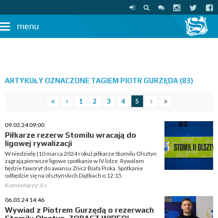
menu
ARTYKUŁY OZNACZONE TAGIEM PIOTR GURZĘDA (83)
1
2
3
4
5
09.03.24 09:00
Piłkarze rezerw Stomilu wracają do
ligowej rywalizacji
W niedzielę (10 marca 2024 roku) piłkarze Stomilu Olsztyn
zagrają pierwsze ligowe spotkanie w IV lidze. Rywalem
będzie faworyt do awansu Znicz Biała Piska. Spotkanie
odbędzie się na olsztyńskich Dajtkach o 12:15.
Komentarzy: 0 »
06.03.24 14:46
Wywiad z Piotrem Gurzędą o rezerwach