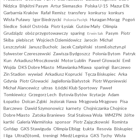
Nidzica
Błękitni Pasym
Artur Siemaszko
Polska U-15
Mazur Ełk
Garbarnia Kraków
Rafał Remisz
transfery
konkursy
konkurs
Wisła Puławy
Igor Biedrzycki
Huragan Morąg
Pogoń
Polonia Pasłęk
Siedlce
Sokół Ostróda
Piotr Łysiak
Gutów Mały
Olimpia
Grudziądz
obóz przygotowawczy
sparing
Pasym
Piotr
Erwin Sak
Skiba
plebiscyt
Wojciech Dziemidowicz
Jarocin
Michał
Leszczyński
Janusz Bucholc
Jacek Czałpiński
stomil.olsztyn.pl
Sylwester Czereszewski
Zawisza Bydgoszcz
Polonia Bytom
Patryk
Kun
Arkadiusz Mroczkowski
Motor Lublin
Paweł Głowacki
Emil
Wojda
DKS Dobre Miasto
Mławianka Mława
sparingi
Barczewo
Zin Stadion
wywiad
Arkadiusz Koprucki
Tęcza Biskupiec
Arka
Gdynia
Piotr Głowacki
Jagiellonia Białystok
Piotr Wypniewski
Michał Alancewicz
ultras
Łódzki Klub Sportowy
Paweł
Tomkiewicz
Grzegorz Lech
Bytovia Bytów
licytacje
Adam
Łopatko
Dolcan Ząbki
Jeziorak Iława
Mrągowia Mrągowo
Pisa
Barczewo
Dawid Szymonowicz
karnety
Chojniczanka Chojnice
Dobre Miasto
Zatoka Braniewo
Stal Stalowa Wola
WMZPN
żółte
kartki
Galeria Warmińska
sponsor
Piotr Zajączkowski
Rominta
Gołdap
GKS Stawiguda
Olimpia Elbląg
Łukta
Resovia
Biskupiec
I liga
Ultra(S)tomiL
treningi
Miedź Legnica
GKS Tychy
Wisła