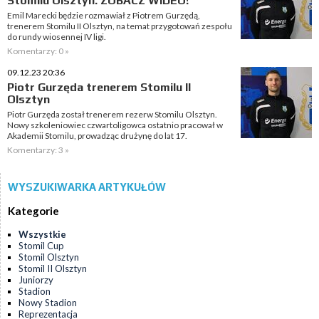
Stomilu Olsztyn. ZOBACZ WIDEO!
Emil Marecki będzie rozmawiał z Piotrem Gurzędą,
trenerem Stomilu II Olsztyn, na temat przygotowań zespołu
do rundy wiosennej IV ligi.
Komentarzy: 0 »
09.12.23 20:36
Piotr Gurzęda trenerem Stomilu II
Olsztyn
Piotr Gurzęda został trenerem rezerw Stomilu Olsztyn.
Nowy szkoleniowiec czwartoligowca ostatnio pracował w
Akademii Stomilu, prowadząc drużynę do lat 17.
Komentarzy: 3 »
WYSZUKIWARKA ARTYKUŁÓW
Kategorie
Wszystkie
Stomil Cup
Stomil Olsztyn
Stomil II Olsztyn
Juniorzy
Stadion
Nowy Stadion
Reprezentacja