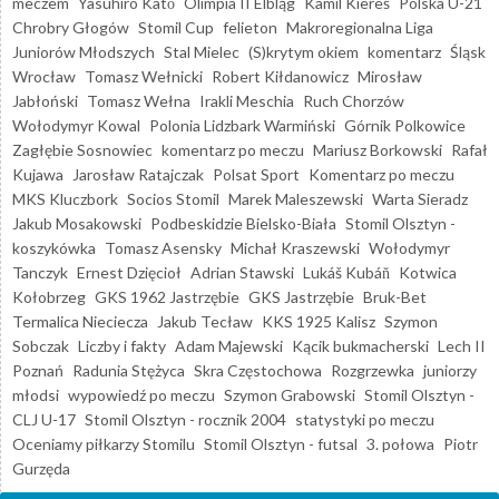
meczem
Yasuhiro Katō
Olimpia II Elbląg
Kamil Kiereś
Polska U-21
Chrobry Głogów
Stomil Cup
felieton
Makroregionalna Liga
Juniorów Młodszych
Stal Mielec
(S)krytym okiem
komentarz
Śląsk
Wrocław
Tomasz Wełnicki
Robert Kiłdanowicz
Mirosław
Jabłoński
Tomasz Wełna
Irakli Meschia
Ruch Chorzów
Wołodymyr Kowal
Polonia Lidzbark Warmiński
Górnik Polkowice
Zagłębie Sosnowiec
komentarz po meczu
Mariusz Borkowski
Rafał
Kujawa
Jarosław Ratajczak
Polsat Sport
Komentarz po meczu
MKS Kluczbork
Socios Stomil
Marek Maleszewski
Warta Sieradz
Jakub Mosakowski
Podbeskidzie Bielsko-Biała
Stomil Olsztyn -
koszykówka
Tomasz Asensky
Michał Kraszewski
Wołodymyr
Tanczyk
Ernest Dzięcioł
Adrian Stawski
Lukáš Kubáň
Kotwica
Kołobrzeg
GKS 1962 Jastrzębie
GKS Jastrzębie
Bruk-Bet
Termalica Nieciecza
Jakub Tecław
KKS 1925 Kalisz
Szymon
Sobczak
Liczby i fakty
Adam Majewski
Kącik bukmacherski
Lech II
Poznań
Radunia Stężyca
Skra Częstochowa
Rozgrzewka
juniorzy
młodsi
wypowiedź po meczu
Szymon Grabowski
Stomil Olsztyn -
CLJ U-17
Stomil Olsztyn - rocznik 2004
statystyki po meczu
Oceniamy piłkarzy Stomilu
Stomil Olsztyn - futsal
3. połowa
Piotr
Gurzęda