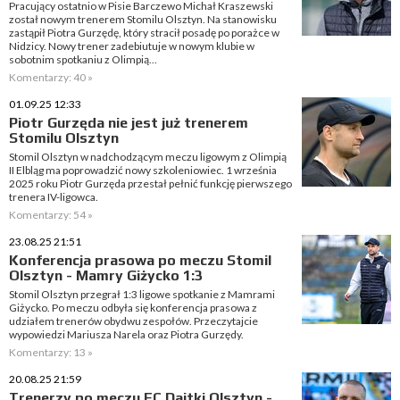
Pracujący ostatnio w Pisie Barczewo Michał Kraszewski
został nowym trenerem Stomilu Olsztyn. Na stanowisku
zastąpił Piotra Gurzędę, który stracił posadę po porażce w
Nidzicy. Nowy trener zadebiutuje w nowym klubie w
sobotnim spotkaniu z Olimpią...
Komentarzy: 40 »
01.09.25 12:33
Piotr Gurzęda nie jest już trenerem
Stomilu Olsztyn
Stomil Olsztyn w nadchodzącym meczu ligowym z Olimpią
II Elbląg ma poprowadzić nowy szkoleniowiec. 1 września
2025 roku Piotr Gurzęda przestał pełnić funkcję pierwszego
trenera IV-ligowca.
Komentarzy: 54 »
23.08.25 21:51
Konferencja prasowa po meczu Stomil
Olsztyn - Mamry Giżycko 1:3
Stomil Olsztyn przegrał 1:3 ligowe spotkanie z Mamrami
Giżycko. Po meczu odbyła się konferencja prasowa z
udziałem trenerów obydwu zespołów. Przeczytajcie
wypowiedzi Mariusza Narela oraz Piotra Gurzędy.
Komentarzy: 13 »
20.08.25 21:59
Trenerzy po meczu FC Dajtki Olsztyn -