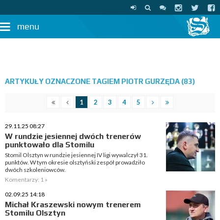
menu
ARTYKUŁY OZNACZONE TAGIEM PIOTR GURZĘDA (83)
1
2
3
4
5
29.11.25 08:27
W rundzie jesiennej dwóch trenerów
punktowało dla Stomilu
Stomil Olsztyn w rundzie jesiennej IV ligi wywalczył 31.
punktów. W tym okresie olsztyński zespół prowadziło
dwóch szkoleniowców.
Komentarzy: 1 »
02.09.25 14:18
Michał Kraszewski nowym trenerem
Stomilu Olsztyn