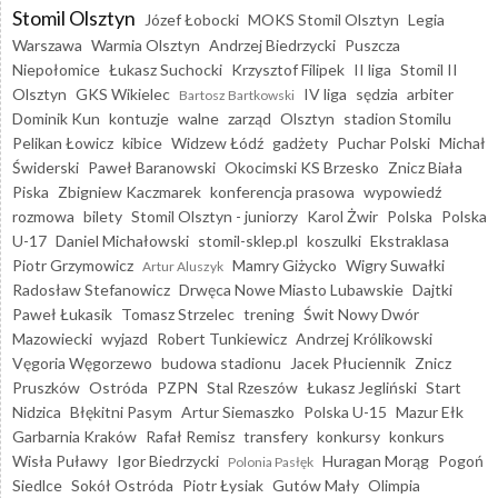
Stomil Olsztyn
Józef Łobocki
MOKS Stomil Olsztyn
Legia
Warszawa
Warmia Olsztyn
Andrzej Biedrzycki
Puszcza
Niepołomice
Łukasz Suchocki
Krzysztof Filipek
II liga
Stomil II
Olsztyn
GKS Wikielec
IV liga
sędzia
arbiter
Bartosz Bartkowski
Dominik Kun
kontuzje
walne
zarząd
Olsztyn
stadion Stomilu
Pelikan Łowicz
kibice
Widzew Łódź
gadżety
Puchar Polski
Michał
Świderski
Paweł Baranowski
Okocimski KS Brzesko
Znicz Biała
Piska
Zbigniew Kaczmarek
konferencja prasowa
wypowiedź
rozmowa
bilety
Stomil Olsztyn - juniorzy
Karol Żwir
Polska
Polska
U-17
Daniel Michałowski
stomil-sklep.pl
koszulki
Ekstraklasa
Piotr Grzymowicz
Mamry Giżycko
Wigry Suwałki
Artur Aluszyk
Radosław Stefanowicz
Drwęca Nowe Miasto Lubawskie
Dajtki
Paweł Łukasik
Tomasz Strzelec
trening
Świt Nowy Dwór
Mazowiecki
wyjazd
Robert Tunkiewicz
Andrzej Królikowski
Vęgoria Węgorzewo
budowa stadionu
Jacek Płuciennik
Znicz
Pruszków
Ostróda
PZPN
Stal Rzeszów
Łukasz Jegliński
Start
Nidzica
Błękitni Pasym
Artur Siemaszko
Polska U-15
Mazur Ełk
Garbarnia Kraków
Rafał Remisz
transfery
konkursy
konkurs
Wisła Puławy
Igor Biedrzycki
Huragan Morąg
Pogoń
Polonia Pasłęk
Siedlce
Sokół Ostróda
Piotr Łysiak
Gutów Mały
Olimpia