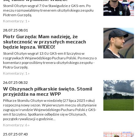
Stomil Olsztyn wygrał 7:0 w Stawigudzie z GKS-em. Po
meczu rozmawialiśmy trenerem olsztyńskiego zespołu
Piotrem Gurzędą.
Komentarzy: 1 »
28.07.25 08:01
Piotr Gurzęda: Mam nadzieję, że
skuteczność w przyszłych meczach
będzie lepsza. WIDEO!
Stomil Olsztyn wygrał 13:0 z GKS-em II Szczytno w
rozgrywkach Wojewódzkiego Pucharu Polski. Po meczu o
komentarz poprosiliśmy trenera olsztyńskiego zespołu -
Piotra Gurzędę.
Komentarzy: 1 »
26.07.25 08:32
W Olszynach piłkarskie święto. Stomil
przyjeżdża na mecz WPP
Piłkarze Stomilu Olsztyn w niedzielę (27 lipca 2025 roku)
rozpoczną nowy sezon. W pierwszym meczu olsztynianie
zagrają w I rundzie Wojewódzkiego Pucharu Polski z GKS-
em II Szczytno. Spotkanie odbędzie się w Olszynach,
początek rywalizacji o godzinie...
Komentarzy: 6 »
25.07.25 07:43