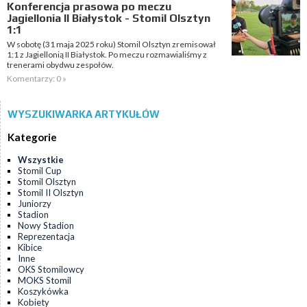
Konferencja prasowa po meczu
Jagiellonia II Białystok - Stomil Olsztyn
1:1
W sobotę (31 maja 2025 roku) Stomil Olsztyn zremisował
1:1 z Jagiellonią II Białystok. Po meczu rozmawialiśmy z
trenerami obydwu zespołów.
Komentarzy: 0 »
WYSZUKIWARKA ARTYKUŁÓW
Kategorie
Wszystkie
Stomil Cup
Stomil Olsztyn
Stomil II Olsztyn
Juniorzy
Stadion
Nowy Stadion
Reprezentacja
Kibice
Inne
OKS Stomilowcy
MOKS Stomil
Koszykówka
Kobiety