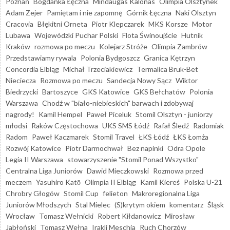
Poznań
Bogdanka Łęczna
Mindaugas Kalonas
Olimpia Olsztynek
Adam Zejer
Pamiętam i nie zapomnę
Górnik Łęczna
Naki Olsztyn
Cracovia
Błękitni Orneta
Piotr Klepczarek
MKS Korsze
Motor
Lubawa
Wojewódzki Puchar Polski
Flota Świnoujście
Hutnik
Kraków
rozmowa po meczu
Kolejarz Stróże
Olimpia Zambrów
Przedstawiamy rywala
Polonia Bydgoszcz
Granica Kętrzyn
Concordia Elbląg
Michał Trzeciakiewicz
Termalica Bruk-Bet
Nieciecza
Rozmowa po meczu
Sandecja Nowy Sącz
Wiktor
Biedrzycki
Bartoszyce
GKS Katowice
GKS Bełchatów
Polonia
Warszawa
Chodź w "biało-niebieskich" barwach i zdobywaj
nagrody!
Kamil Hempel
Paweł Piceluk
Stomil Olsztyn - juniorzy
młodsi
Raków Częstochowa
UKS SMS Łódź
Rafał Śledź
Radomiak
Radom
Paweł Kaczmarek
Stomil Travel
ŁKS Łódź
ŁKS Łomża
Rozwój Katowice
Piotr Darmochwał
Bez napinki
Odra Opole
Legia II Warszawa
stowarzyszenie "Stomil Ponad Wszystko"
Centralna Liga Juniorów
Dawid Mieczkowski
Rozmowa przed
meczem
Yasuhiro Katō
Olimpia II Elbląg
Kamil Kiereś
Polska U-21
Chrobry Głogów
Stomil Cup
felieton
Makroregionalna Liga
Juniorów Młodszych
Stal Mielec
(S)krytym okiem
komentarz
Śląsk
Wrocław
Tomasz Wełnicki
Robert Kiłdanowicz
Mirosław
Jabłoński
Tomasz Wełna
Irakli Meschia
Ruch Chorzów