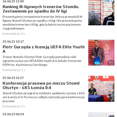
26.06.25 11:00
Ranking III-ligowych trenerów Stomilu.
Zestawienie po spadku do IV ligi
Prezentujemy zestawienie trenerów, którzy prowadzili III-
ligowy Stomil Olsztyn po spadku z II ligi. Nie prezentujemy
wyników trenerów z III ligi, gdy ta była trzecim poziomem
rozgrywkowym.
Komentarzy: 0 »
25.06.25 10:17
Piotr Gurzęda z licencją UEFA Elite Youth
A
Trener Stomilu Olsztyn Piotr Gurzęda pomyślnie zdał
egzamin na kursie UEFA Elite Youth A w Szkole Trenerów
PZPN im. Kazimierza Górskiego.`
Komentarzy: 1 »
07.06.25 22:27
Konferencja prasowa po meczu Stomil
Olsztyn - ŁKS Łomża 0:4
Stomil Olsztyn przegrał w ostatnim spotkaniu sezonu z ŁKS-
em Łomża 0:4. Po meczu odbyła się tradycyjna konferencja
prasowa.
Komentarzy: 9 »
01.06.25 06:54