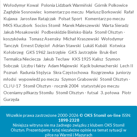
Wołodymyr Kowal
Polonia Lidzbark Warmiński
Górnik Polkowice
Zagłębie Sosnowiec
komentarz po meczu
Mariusz Borkowski
Rafał
Kujawa
Jarosław Ratajczak
Polsat Sport
Komentarz po meczu
MKS Kluczbork
Socios Stomil
Marek Maleszewski
Warta Sieradz
Jakub Mosakowski
Podbeskidzie Bielsko-Biała
Stomil Olsztyn -
koszykówka
Tomasz Asensky
Michał Kraszewski
Wołodymyr
Tanczyk
Ernest Dzięcioł
Adrian Stawski
Lukáš Kubáň
Kotwica
Kołobrzeg
GKS 1962 Jastrzębie
GKS Jastrzębie
Bruk-Bet
Termalica Nieciecza
Jakub Tecław
KKS 1925 Kalisz
Szymon
Sobczak
Liczby i fakty
Adam Majewski
Kącik bukmacherski
Lech II
Poznań
Radunia Stężyca
Skra Częstochowa
Rozgrzewka
juniorzy
młodsi
wypowiedź po meczu
Szymon Grabowski
Stomil Olsztyn -
CLJ U-17
Stomil Olsztyn - rocznik 2004
statystyki po meczu
Oceniamy piłkarzy Stomilu
Stomil Olsztyn - futsal
3. połowa
Piotr
Gurzęda
Wszelkie prawa zastrzeżone 2000-2026 ©
OKS Stomil on-line
ISSN:
1898-2328
Niniejsza witryna nie ma żadnego związku z klubem OKS Stomil
Olsztyn. Prezentujemy tutaj niezależne opinie na temat sytuacji w
piłce na Warmii i Mazurach