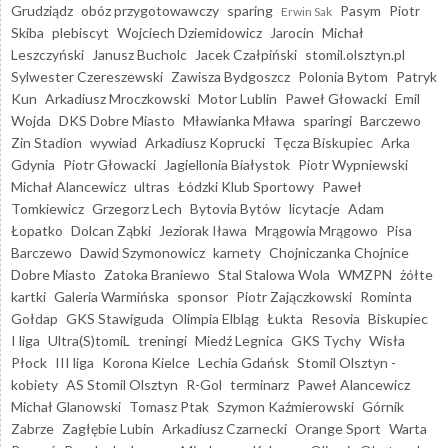
Grudziądz
obóz przygotowawczy
sparing
Pasym
Piotr
Erwin Sak
Skiba
plebiscyt
Wojciech Dziemidowicz
Jarocin
Michał
Leszczyński
Janusz Bucholc
Jacek Czałpiński
stomil.olsztyn.pl
Sylwester Czereszewski
Zawisza Bydgoszcz
Polonia Bytom
Patryk
Kun
Arkadiusz Mroczkowski
Motor Lublin
Paweł Głowacki
Emil
Wojda
DKS Dobre Miasto
Mławianka Mława
sparingi
Barczewo
Zin Stadion
wywiad
Arkadiusz Koprucki
Tęcza Biskupiec
Arka
Gdynia
Piotr Głowacki
Jagiellonia Białystok
Piotr Wypniewski
Michał Alancewicz
ultras
Łódzki Klub Sportowy
Paweł
Tomkiewicz
Grzegorz Lech
Bytovia Bytów
licytacje
Adam
Łopatko
Dolcan Ząbki
Jeziorak Iława
Mrągowia Mrągowo
Pisa
Barczewo
Dawid Szymonowicz
karnety
Chojniczanka Chojnice
Dobre Miasto
Zatoka Braniewo
Stal Stalowa Wola
WMZPN
żółte
kartki
Galeria Warmińska
sponsor
Piotr Zajączkowski
Rominta
Gołdap
GKS Stawiguda
Olimpia Elbląg
Łukta
Resovia
Biskupiec
I liga
Ultra(S)tomiL
treningi
Miedź Legnica
GKS Tychy
Wisła
Płock
III liga
Korona Kielce
Lechia Gdańsk
Stomil Olsztyn -
kobiety
AS Stomil Olsztyn
R-Gol
terminarz
Paweł Alancewicz
Michał Glanowski
Tomasz Ptak
Szymon Kaźmierowski
Górnik
Zabrze
Zagłębie Lubin
Arkadiusz Czarnecki
Orange Sport
Warta