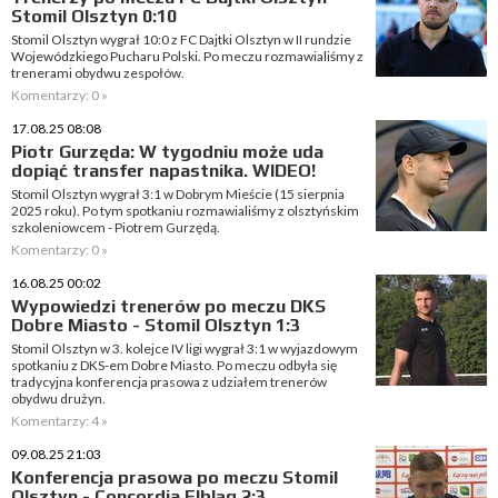
Stomil Olsztyn 0:10
Stomil Olsztyn wygrał 10:0 z FC Dajtki Olsztyn w II rundzie
Wojewódzkiego Pucharu Polski. Po meczu rozmawialiśmy z
trenerami obydwu zespołów.
Komentarzy: 0 »
17.08.25 08:08
Piotr Gurzęda: W tygodniu może uda
dopiąć transfer napastnika. WIDEO!
Stomil Olsztyn wygrał 3:1 w Dobrym Mieście (15 sierpnia
2025 roku). Po tym spotkaniu rozmawialiśmy z olsztyńskim
szkoleniowcem - Piotrem Gurzędą.
Komentarzy: 0 »
16.08.25 00:02
Wypowiedzi trenerów po meczu DKS
Dobre Miasto - Stomil Olsztyn 1:3
Stomil Olsztyn w 3. kolejce IV ligi wygrał 3:1 w wyjazdowym
spotkaniu z DKS-em Dobre Miasto. Po meczu odbyła się
tradycyjna konferencja prasowa z udziałem trenerów
obydwu drużyn.
Komentarzy: 4 »
09.08.25 21:03
Konferencja prasowa po meczu Stomil
Olsztyn - Concordia Elbląg 2:3