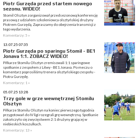
Piotr Gurzęda przed startem nowego
sezonu. WIDEO!
Stomil Olsztyn zorganizował przedsezonową konferencję
prasową z udziałem szkoleniowca olsztyńskiej drużyny
Piotrem Gurzędą. Zapraszamy do obejrzenia transmisji z
tego wydarzenia.
Komentarzy: 5 »
13.07.25 07:35
Piotr Gurzęda po sparingu Stomil - BE1
Jonava 1:1. ZOBACZ WIDEO!
Piłkarze Stomilu Olsztyn zremisowali 1:1 sparingowe
spotkanie z zespołem z Litwy - BE1 Jonava. Po meczu o
komentarz poprosiliśmy trenera olsztyńskiego zespołu -
Piotra Gurzędę.
Komentarzy: 1 »
05.07.25 13:28
Trzy gole w grze wewnętrznej Stomilu
Olsztyn
Piłkarze Stomilu Olsztyn na koniec pierwszego tygodnia
przygotowań do IV ligi rozegrali grę wewnętrzną. Spotkanie
zakończyło się zwycięstwem 2:1 drużyny grającej w
niebieskich koszulkach.
Komentarzy: 13 »