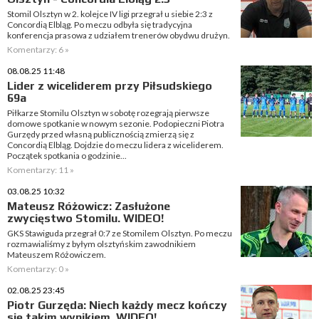
Stomil Olsztyn w 2. kolejce IV ligi przegrał u siebie 2:3 z
Concordią Elbląg. Po meczu odbyła się tradycyjna
konferencja prasowa z udziałem trenerów obydwu drużyn.
Komentarzy: 6 »
08.08.25 11:48
Lider z wiceliderem przy Piłsudskiego
69a
Piłkarze Stomilu Olsztyn w sobotę rozegrają pierwsze
domowe spotkanie w nowym sezonie. Podopieczni Piotra
Gurzędy przed własną publicznością zmierzą się z
Concordią Elbląg. Dojdzie do meczu lidera z wiceliderem.
Początek spotkania o godzinie...
Komentarzy: 11 »
03.08.25 10:32
Mateusz Różowicz: Zasłużone
zwycięstwo Stomilu. WIDEO!
GKS Stawiguda przegrał 0:7 ze Stomilem Olsztyn. Po meczu
rozmawialiśmy z byłym olsztyńskim zawodnikiem
Mateuszem Różowiczem.
Komentarzy: 0 »
02.08.25 23:45
Piotr Gurzęda: Niech każdy mecz kończy
się takim wynikiem. WIDEO!