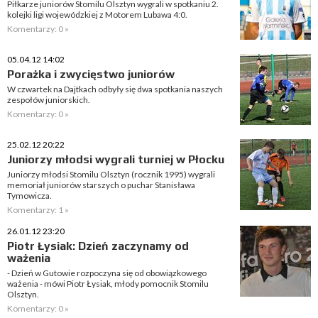
Piłkarze juniorów Stomilu Olsztyn wygrali w spotkaniu 2.
kolejki ligi wojewódzkiej z Motorem Lubawa 4:0.
Komentarzy: 0 »
05.04.12 14:02
Porażka i zwycięstwo juniorów
W czwartek na Dajtkach odbyły się dwa spotkania naszych
zespołów juniorskich.
Komentarzy: 0 »
25.02.12 20:22
Juniorzy młodsi wygrali turniej w Płocku
Juniorzy młodsi Stomilu Olsztyn (rocznik 1995) wygrali
memoriał juniorów starszych o puchar Stanisława
Tymowicza.
Komentarzy: 1 »
26.01.12 23:20
Piotr Łysiak: Dzień zaczynamy od
ważenia
- Dzień w Gutowie rozpoczyna się od obowiązkowego
ważenia - mówi Piotr Łysiak, młody pomocnik Stomilu
Olsztyn.
Komentarzy: 0 »