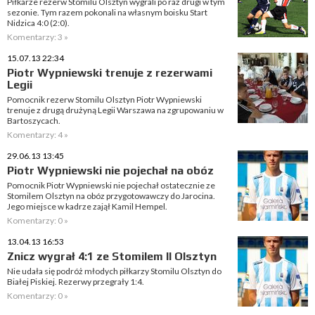
Piłkarze rezerw Stomilu Olsztyn wygrali po raz drugi w tym
sezonie. Tym razem pokonali na własnym boisku Start
Nidzica 4:0 (2:0).
Komentarzy: 3 »
15.07.13 22:34
Piotr Wypniewski trenuje z rezerwami
Legii
Pomocnik rezerw Stomilu Olsztyn Piotr Wypniewski
trenuje z drugą drużyną Legii Warszawa na zgrupowaniu w
Bartoszycach.
Komentarzy: 4 »
29.06.13 13:45
Piotr Wypniewski nie pojechał na obóz
Pomocnik Piotr Wypniewski nie pojechał ostatecznie ze
Stomilem Olsztyn na obóz przygotowawczy do Jarocina.
Jego miejsce w kadrze zajął Kamil Hempel.
Komentarzy: 0 »
13.04.13 16:53
Znicz wygrał 4:1 ze Stomilem II Olsztyn
Nie udała się podróż młodych piłkarzy Stomilu Olsztyn do
Białej Piskiej. Rezerwy przegrały 1:4.
Komentarzy: 0 »