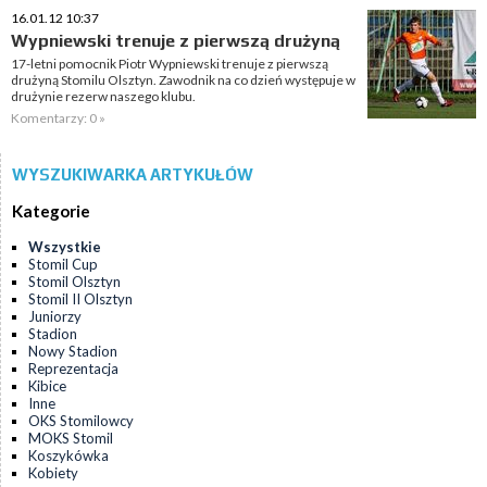
16.01.12 10:37
Wypniewski trenuje z pierwszą drużyną
17-letni pomocnik Piotr Wypniewski trenuje z pierwszą
drużyną Stomilu Olsztyn. Zawodnik na co dzień występuje w
drużynie rezerw naszego klubu.
Komentarzy: 0 »
WYSZUKIWARKA ARTYKUŁÓW
Kategorie
Wszystkie
Stomil Cup
Stomil Olsztyn
Stomil II Olsztyn
Juniorzy
Stadion
Nowy Stadion
Reprezentacja
Kibice
Inne
OKS Stomilowcy
MOKS Stomil
Koszykówka
Kobiety