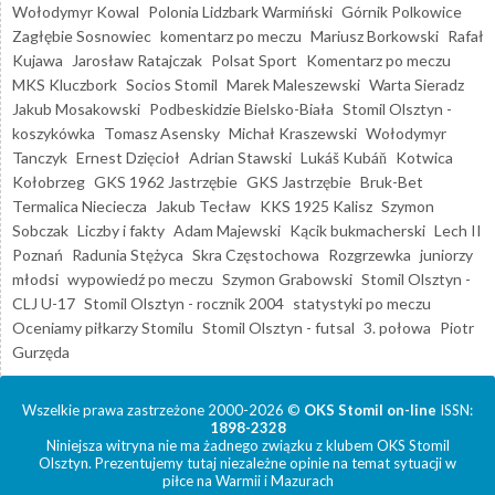
Wołodymyr Kowal
Polonia Lidzbark Warmiński
Górnik Polkowice
Zagłębie Sosnowiec
komentarz po meczu
Mariusz Borkowski
Rafał
Kujawa
Jarosław Ratajczak
Polsat Sport
Komentarz po meczu
MKS Kluczbork
Socios Stomil
Marek Maleszewski
Warta Sieradz
Jakub Mosakowski
Podbeskidzie Bielsko-Biała
Stomil Olsztyn -
koszykówka
Tomasz Asensky
Michał Kraszewski
Wołodymyr
Tanczyk
Ernest Dzięcioł
Adrian Stawski
Lukáš Kubáň
Kotwica
Kołobrzeg
GKS 1962 Jastrzębie
GKS Jastrzębie
Bruk-Bet
Termalica Nieciecza
Jakub Tecław
KKS 1925 Kalisz
Szymon
Sobczak
Liczby i fakty
Adam Majewski
Kącik bukmacherski
Lech II
Poznań
Radunia Stężyca
Skra Częstochowa
Rozgrzewka
juniorzy
młodsi
wypowiedź po meczu
Szymon Grabowski
Stomil Olsztyn -
CLJ U-17
Stomil Olsztyn - rocznik 2004
statystyki po meczu
Oceniamy piłkarzy Stomilu
Stomil Olsztyn - futsal
3. połowa
Piotr
Gurzęda
Wszelkie prawa zastrzeżone 2000-2026 ©
OKS Stomil on-line
ISSN:
1898-2328
Niniejsza witryna nie ma żadnego związku z klubem OKS Stomil
Olsztyn. Prezentujemy tutaj niezależne opinie na temat sytuacji w
piłce na Warmii i Mazurach