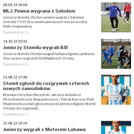
28.03.13 18:04
MLJ: Pewna wygrana z Sokołem
Juniorzy Stomilu Olsztyn pewnie wygrali z Sokołem
Ostróda 7:0 (3:0) w swoim pierwszym meczu w Lidze
Makroregionalnej.
Komentarzy: 1 »
14.10.12 20:32
Juniorzy Stomilu wygrali 8:0!
Juniorzy Stomilu Olsztyn wygrali kolejne ligowe spotkanie.
Tym razem rozgromili 8:0 Błękitnych Orneta.
Komentarzy: 0 »
31.08.12 17:38
Stomil zgłosił do rozgrywek czterech
nowych zawodników
Bramkarz Krystian Burzyński, obrońca Arkadiusz
Mroczkowski oraz dwaj pomocnicy - Patryk Kun oraz Piotr
Wypniewski zostali zgłoszeni przez pierwszoligowy Stomil
Olsztyn do rozgrywek.
Komentarzy: 1 »
15.08.12 19:59
Juniorzy wygrali z Motorem Lubawa