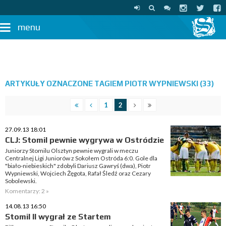
menu
ARTYKUŁY OZNACZONE TAGIEM PIOTR WYPNIEWSKI (33)
1
2
27.09.13 18:01
CLJ: Stomil pewnie wygrywa w Ostródzie
Juniorzy Stomilu Olsztyn pewnie wygrali w meczu
Centralnej Ligi Juniorów z Sokołem Ostróda 6:0. Gole dla
"biało-niebieskich" zdobyli Dariusz Gawryś (dwa), Piotr
Wypniewski, Wojciech Żęgota, Rafał Śledź oraz Cezary
Sobolewski.
Komentarzy: 2 »
14.08.13 16:50
Stomil II wygrał ze Startem