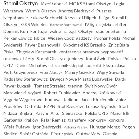
Stomil Olsztyn
Józef Łobocki
MOKS Stomil Olsztyn
Legia
Warszawa
Warmia Olsztyn
Andrzej Biedrzycki
Puszcza
Niepołomice
Łukasz Suchocki
Krzysztof Filipek
II liga
Stomil II
Olsztyn
GKS Wikielec
IV liga
sędzia
arbiter
Bartosz Bartkowski
Dominik Kun
kontuzje
walne
zarząd
Olsztyn
stadion Stomilu
Pelikan Łowicz
kibice
Widzew Łódź
gadżety
Puchar Polski
Michał
Świderski
Paweł Baranowski
Okocimski KS Brzesko
Znicz Biała
Piska
Zbigniew Kaczmarek
konferencja prasowa
wypowiedź
rozmowa
bilety
Stomil Olsztyn - juniorzy
Karol Żwir
Polska
Polska
U-17
Daniel Michałowski
stomil-sklep.pl
koszulki
Ekstraklasa
Piotr Grzymowicz
Mamry Giżycko
Wigry Suwałki
Artur Aluszyk
Radosław Stefanowicz
Drwęca Nowe Miasto Lubawskie
Dajtki
Paweł Łukasik
Tomasz Strzelec
trening
Świt Nowy Dwór
Mazowiecki
wyjazd
Robert Tunkiewicz
Andrzej Królikowski
Vęgoria Węgorzewo
budowa stadionu
Jacek Płuciennik
Znicz
Pruszków
Ostróda
PZPN
Stal Rzeszów
Łukasz Jegliński
Start
Nidzica
Błękitni Pasym
Artur Siemaszko
Polska U-15
Mazur Ełk
Garbarnia Kraków
Rafał Remisz
transfery
konkursy
konkurs
Wisła Puławy
Igor Biedrzycki
Huragan Morąg
Pogoń
Polonia Pasłęk
Siedlce
Sokół Ostróda
Piotr Łysiak
Gutów Mały
Olimpia