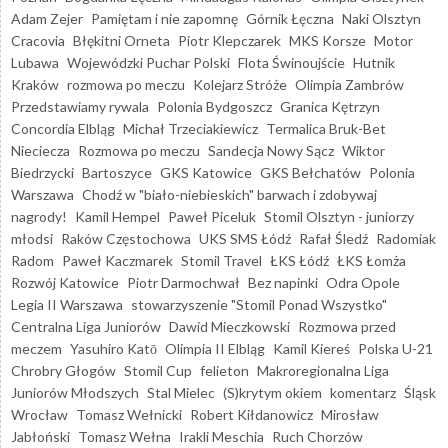
Adam Zejer
Pamiętam i nie zapomnę
Górnik Łęczna
Naki Olsztyn
Cracovia
Błękitni Orneta
Piotr Klepczarek
MKS Korsze
Motor
Lubawa
Wojewódzki Puchar Polski
Flota Świnoujście
Hutnik
Kraków
rozmowa po meczu
Kolejarz Stróże
Olimpia Zambrów
Przedstawiamy rywala
Polonia Bydgoszcz
Granica Kętrzyn
Concordia Elbląg
Michał Trzeciakiewicz
Termalica Bruk-Bet
Nieciecza
Rozmowa po meczu
Sandecja Nowy Sącz
Wiktor
Biedrzycki
Bartoszyce
GKS Katowice
GKS Bełchatów
Polonia
Warszawa
Chodź w "biało-niebieskich" barwach i zdobywaj
nagrody!
Kamil Hempel
Paweł Piceluk
Stomil Olsztyn - juniorzy
młodsi
Raków Częstochowa
UKS SMS Łódź
Rafał Śledź
Radomiak
Radom
Paweł Kaczmarek
Stomil Travel
ŁKS Łódź
ŁKS Łomża
Rozwój Katowice
Piotr Darmochwał
Bez napinki
Odra Opole
Legia II Warszawa
stowarzyszenie "Stomil Ponad Wszystko"
Centralna Liga Juniorów
Dawid Mieczkowski
Rozmowa przed
meczem
Yasuhiro Katō
Olimpia II Elbląg
Kamil Kiereś
Polska U-21
Chrobry Głogów
Stomil Cup
felieton
Makroregionalna Liga
Juniorów Młodszych
Stal Mielec
(S)krytym okiem
komentarz
Śląsk
Wrocław
Tomasz Wełnicki
Robert Kiłdanowicz
Mirosław
Jabłoński
Tomasz Wełna
Irakli Meschia
Ruch Chorzów